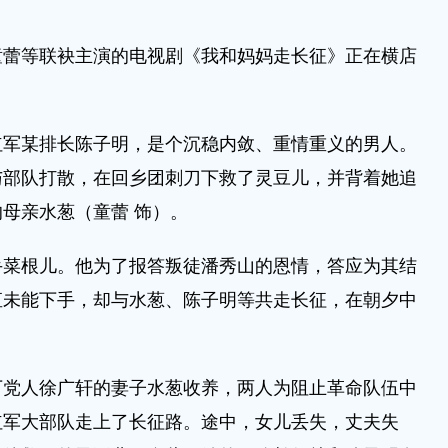
等联袂主演的电视剧《我和妈妈走长征》正在横店
某排长陈子明，是个沉稳内敛、重情重义的男人。
与部队打散，在回乡团刺刀下救了灵豆儿，并背着她追
母亲水葱（童蕾 饰）。
根儿。他为了报答叛徒潘秀山的恩情，答应为其结
直未能下手，却与水葱、陈子明等共走长征，在朝夕中
人徐广轩的妻子水葱收养，两人为阻止革命队伍中
红军大部队走上了长征路。途中，女儿丢失，丈夫失