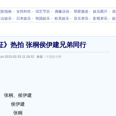
观影指南
-
女性时尚
-
综艺节目
-
偶像活动
-
明星频道
-
娱乐图片
-
游
港台娱乐
-
日本娱乐
-
韩国娱乐
-
欧美娱乐
-
音乐资讯
-
影视资讯
-
娱
征》热拍 张桐侯伊建兄弟同行
.cn
2015-02-25 11:18:32 来源：
中国娱乐网
张桐、侯伊建
侯伊建
张桐