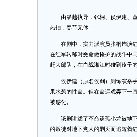
由潘越执导，张桐、侯伊建、童蕾
热拍，春节无休。
在剧中，实力派演员张桐饰演红军
在红军转移时受命做掩护的战斗中
赶大部队，在血战湘江时碰到孩子的
侯伊建（原名侯剑）则饰演杀手菜
果水葱的性命。但在命运戏弄下一
被感化。
该剧讲述了革命遗孤小龙被地下党
的叛徒对地下党人的剿灭而追随着