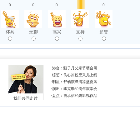
0
0
0
0
杯具
无聊
高兴
支持
超赞