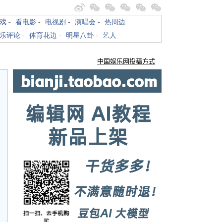
戏
-
看电影
-
电视剧
-
演唱会
-
热周边
乐评论
-
体育花边
-
明星八卦
-
艺人