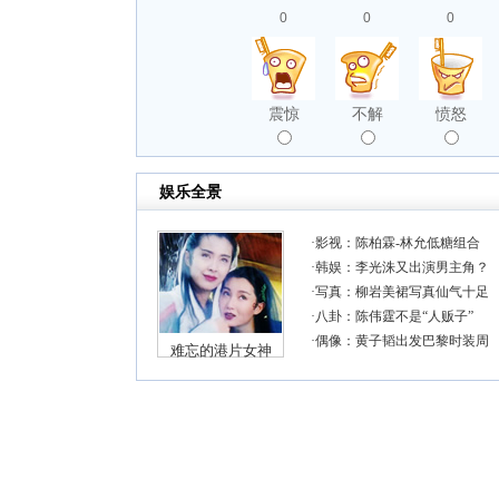
0
0
0
震惊
不解
愤怒