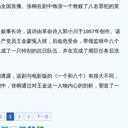
场全国首播。张桐在剧中饰演一个救赎了八名罪犯的英
事长诗，该诗由革命诗人郭小川于1957年创作。该
共产党员王金蒙冤入狱，后临危受命，带领监狱中八个
组成了一只特别的抗日队伍，并在完成了艰巨任务后洗
露，该剧与电影版的《一个和八个》有很大不同，
剧中，张桐通过对王金这一人物内心的剖析，塑造了一
。
页
1
2
3
下一页