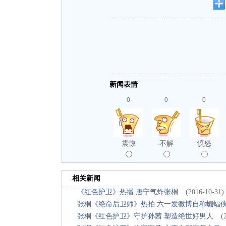
新闻表情
0
0
0
震惊
不解
愤怒
相关新闻
《红色护卫》热播 唐宁气炸张桐
(2016-10-31)
张桐《绝命后卫师》热拍 六一发微博自称蝙蝠
张桐《红色护卫》守护孙茜 塑造绝世好男人
(