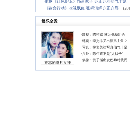
张桐《红色护卫》饰富家子 亦正亦邪痞气十足
《致命行动》收视飘红 张桐演绎亦正亦邪
(20