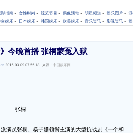
观影指南
-
女性时尚
-
综艺节目
-
偶像活动
-
明星频道
-
娱乐图片
-
游
港台娱乐
-
日本娱乐
-
韩国娱乐
-
欧美娱乐
-
音乐资讯
-
影视资讯
-
娱
》今晚首播 张桐蒙冤入狱
.cn
2015-03-09 07:55:18 来源：
中国娱乐网
张桐
演员张桐、杨子姗领衔主演的大型抗战剧《一个和