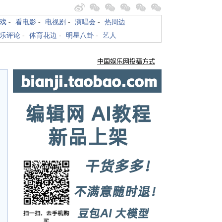
戏
-
看电影
-
电视剧
-
演唱会
-
热周边
乐评论
-
体育花边
-
明星八卦
-
艺人