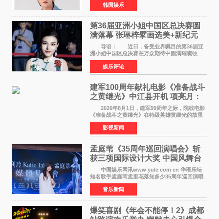
韩国娱乐
害、散布虚假事实、侮辱、恶意诽谤等行为采取
法律应对措施。
第36届亚洲小姐中国区总决赛圆
满落幕 张琳梓擘画选美+新纪元
导语： 近日，备受业界瞩目的第36届亚
洲小姐中国区总决赛在万众期待中圆满璀璨收
官。整场盛典汇聚万千芳华，不仅完成了新一届
娱乐评论
美丽代言人的加冕选拔，更在行业发展层面带来
颠覆性突破。活动
建军100周年献礼电影《准备战斗
之黄继光》中江县开机 项亮月：
以光影为笔，书写英雄赞歌
2026年8月1日，建军99周年之际，院线电影
《准备战斗之黄继光》在特级英雄黄继光的故里
——四川省德阳市中江县黄继光出生地正式开
影视新闻
机。本片出品人、总制片人项亮月主持开机仪
式，&zwnj;特级英雄
孟庭苇《35周年巡回演唱会》斩
获三项国际设计大奖 中国风舞台
美学获全球认可
中国娱乐网讯www yule com cn 华语乐坛
知名歌手孟庭苇孟里花落知多少35周年巡回演唱
会再传喜讯。该演唱会先后荣获美国MUSE
音乐新闻
Creative Awards白金奖（Platinum Winner）、
英国London Design
爆笑喜剧《年会不能停！2》成都