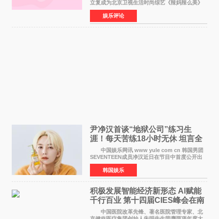
立复成为北京卫视生活时尚综艺《辣妈辣么美》
的特别赞助商,明星辣妈袁咏仪倾情参与，向广大
娱乐评论
都市女性传递健康生活新主张，寄语当代女性在
家庭与自我之间
尹净汉首谈“地狱公司”练习生
涯！每天苦练18小时无休 坦言全
靠成员撑过来
中国娱乐网讯 www yule com cn 韩国男团
SEVENTEEN成员净汉近日在节目中首度公开出
道前的残酷练习生经历，并提及经纪公司Pledis
韩国娱乐
娱乐，引发广泛关注。 在8月2日播出的日本
TBS综艺节目《周
积极发展智能经济新形态 Al赋能
千行百业 第十四届CIES峰会在南
京盛大召开
中国医院改革先锋、著名医院管理专家、北
京健临医疗集团创始人朱明先生荣膺两项年度大