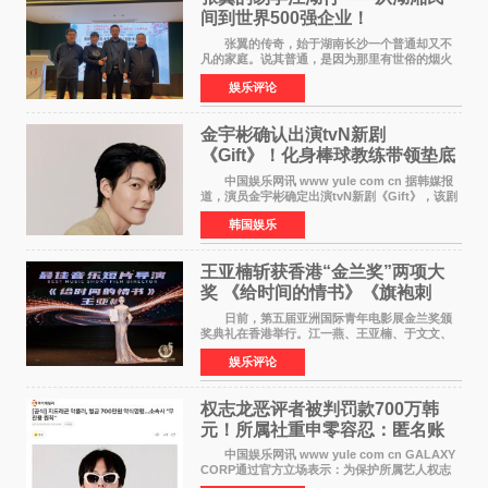
间到世界500强企业！
张翼的传奇，始于湖南长沙一个普通却又不
凡的家庭。说其普通，是因为那里有世俗的烟火
气；说其不凡，是因为家中有一位洞悉天地玄机
娱乐评论
的长者——他的爷爷。作为当地的风水师，爷爷
是张翼走进易学
金宇彬确认出演tvN新剧
《Gift》！化身棒球教练带领垫底
球队逆袭
中国娱乐网讯 www yule com cn 据韩媒报
道，演员金宇彬确定出演tvN新剧《Gift》，该剧
预计将于下半年播出，引发观众高度期待。
韩国娱乐
本剧改编自同名网络漫画，讲述一位经历意外事
故后获得特殊
王亚楠斩获香港“金兰奖”两项大
奖 《给时间的情书》《旗袍刺
客》双双获肯定
日前，第五届亚洲国际青年电影展金兰奖颁
奖典礼在香港举行。江一燕、王亚楠、于文文、
李东学等知名演员出席活动。著名演员、导演王
娱乐评论
亚楠凭借音乐故事片《给时间的情书》和院线电
影《旗袍刺客》
权志龙恶评者被判罚款700万韩
元！所属社重申零容忍：匿名账
号也难逃刑责
中国娱乐网讯 www yule com cn GALAXY
CORP通过官方立场表示：为保护所属艺人权志
龙的名誉和权益，将持续对网络上发生的名誉损