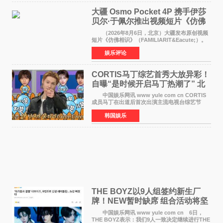
大疆 Osmo Pocket 4P 携手伊莎
贝尔·于佩尔推出视频短片《仿佛
相识》
（2026年8月6日，北京）大疆发布原创视频
短片《仿佛相识》（FAMILIARIT&Eacute;）。
视频短片由戛纳国际电影节最佳女演员伊莎贝尔·
娱乐评论
于佩尔（Isabelle Huppert）主演，全程使用大
疆首款双主摄口
CORTIS马丁综艺首秀大放异彩！
自曝“是时候开启马丁热潮了” 北
美巡演火热进行中
中国娱乐网讯 www yule com cn CORTIS
成员马丁在出道后首次出演主流电视台综艺节
目，展现了多才多艺的魅力。 马丁出演了5日
韩国娱乐
播出的MBC《Radio Star》Fashion与Passion
之间，I&lsquo;m
THE BOYZ以9人组签约新生厂
牌！NEW暂时缺席 组合活动将坚
定不移继续
中国娱乐网讯 www yule com cn 6日，
THE BOYZ表示：我们9人一致决定继续进行THE