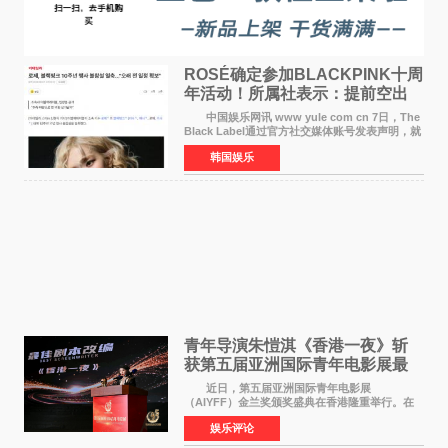
ROSÉ确定参加BLACKPINK十周
年活动！所属社表示：提前空出
了时间
中国娱乐网讯 www yule com cn 7日，The
Black Label通过官方社交媒体账号发表声明，就
近期网络上关于ROS&Eacute;个人行程及是否参
韩国娱乐
加BLACKPINK出道纪念活动的种种猜测作出正
式回应。 Th
青年导演朱愷淇《香港一夜》斩
获第五届亚洲国际青年电影展最
佳剧本改编奖
近日，第五届亚洲国际青年电影展
（AIYFF）金兰奖颁奖盛典在香港隆重举行。在
这场汇聚数百位海内外电影人、文化界人士及媒
娱乐评论
体代表的亚洲青年影视盛会上，香港本土电影
《香港一夜》（Dawn in Ho