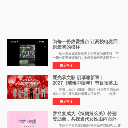
为每一份热爱搭台 让高校电竞回
到最初的模样
这一届卓威高校电竞文化节真的很不错，下
一届一定要邀请我们，也希望能给更多同学一个
来到现场的机会。 2026卓威高校电竞文化节
娱乐评论
已经落下帷幕，在活动结束后，仍有不少高校电
竞社负责人和现
逐光承文脉 启璀璨新章｜
2027《璀璨中国年》节目招募工
作圆满启动
近日，2027《璀璨中国年》特别节目启动仪
式在北京广播电视台演播大厅举行。 传播中
华优秀传统文化，弘扬纯正国风艺术，打造高规
娱乐评论
格、高质感、正能量的文艺盛典，是璀璨中国年
矢志不渝的初心
赛立复成为《辣妈辣么美》特别
赞助商，共探当代女性由内而外
活力美
专注于严肃抗衰的国际科研品牌CELFULL赛