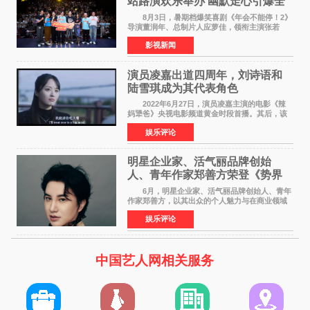
站路演欢乐举办 幽默走心引爆全
场共鸣
8月3日，暑期档爆笑喜剧《年会不能停！2》
导演董润年、总制片人应萝佳，领衔主演张若
昀、白客，惊喜出演庄达菲，特别主演孙艺洲，
影视新闻
特别出演田雨，友情出演欧阳奋强出席成都路
演，与观众近距离互
演员凌嘉出道四周年，刘诗语和
陆雪琪成为其代表角色
2022年6月27日，演员凌嘉主演的电影《辣
妈犟爸》央视电影频道黄金时段首播。其后，该
电影在央视电影频道多次复播（2022年8月10
娱乐评论
日，2022年9月30日，2023年7月17日，2025年7
月14日）。除了多次复
明星企业家、活气丽品牌创始
人、青年作家郑善方荣登《势界
POWERCIRCLES》6月刊
6月，明星企业家、活气丽品牌创始人、青年
作家郑善方，以其出众的个人魅力与在商业领域
的卓越建树，成功登上《势界
娱乐评论
POWERCIRCLES》，展现了他在时尚与商业领
域的双重影响力。 明星企业家、青
中国艺人网相关服务