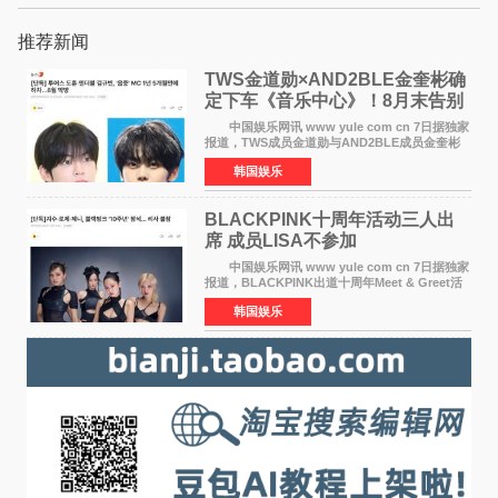
推荐新闻
TWS金道勋×AND2BLE金奎彬确
定下车《音乐中心》！8月末告别
MC席位
中国娱乐网讯 www yule com cn 7日据独家
报道，TWS成员金道勋与AND2BLE成员金奎彬
将于8月离开《音乐中心》MC的位置。 金道
韩国娱乐
勋与金奎彬于去年3月与H2H A-NA一起被选为
《音乐中心》MC，约1
BLACKPINK十周年活动三人出
席 成员LISA不参加
中国娱乐网讯 www yule com cn 7日据独家
报道，BLACKPINK出道十周年Meet & Greet活
动将由智秀、ROS&Eacute;、JENNIE出席，
韩国娱乐
LISA将缺席。 此前BLACKPINK所属社YG并
未为组合出道十周年做