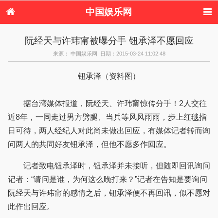
中国娱乐网
首页
新闻
女性
内地娱乐
阮经天与许玮甯被曝分手 钮承泽不愿回应
港台娱乐
日本娱乐
韩国娱乐
欧美娱乐
来源： 中国娱乐网 日期：2015-03-24 11:02:48
体育花边
音乐新闻
影视新闻
内地明星八卦
港台明星八卦
日本韩国明星
欧美明星八卦
娱乐评论
钮承泽（资料图）
八卦
据台湾媒体报道，阮经天、许玮甯惊传分手！2人交往
近8年，一同走过男方劈腿、当兵等风风雨雨，步上红毯指
日可待，两人经纪人对此尚未做出回应，有媒体记者转而询
问两人的共同好友钮承泽，但他不愿多作回应。
记者致电钮承泽时，钮承泽并未接听，但随即回讯询问
记者：“请问是谁，为何这么晚打来？”记者在告知是要询问
阮经天与许玮甯的感情之后，钮承泽便不再回讯，似不愿对
此作出回应。