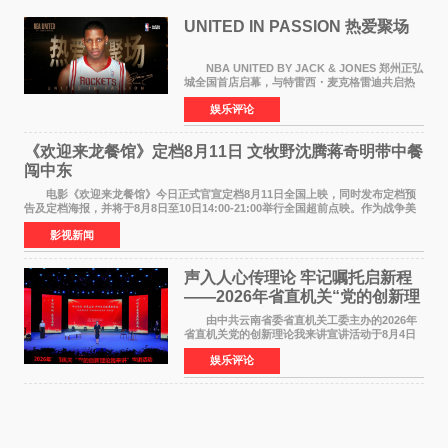
UNITED IN PASSION 热爱聚场
NBA UNITED BY JACK & JONES 郑州正弘
城全国首店启幕，与特雷西・麦克格雷迪共启热
爱 2026 年7 月21 日，
娱乐评论
NBAUNITEDBYJACK&JONES 全国首店，于郑
州正弘城正式启幕。NBA 传奇球星
《欢迎来龙餐馆》定档8月11日 文牧野沈腾蒋奇明带中餐
闯中东
电影《欢迎来龙餐馆》今日正式官宣定档8月11日全国上映，同时发布定档预
告及定档海报，并将于8月8日至10日14:00-21:00举行全国超前点映。作为战争美
食大片，影片讲述的是中国厨师徐福（沈腾
影视新闻
声入人心传理论 牢记嘱托启新程
——2026年省直机关“党的创新理
论我来讲”宣讲活动圆满落幕
由中共云南省委省直机关工委主办的2026年
省直机关党的创新理论我来讲宣讲活动于8月4日
至5日在昆明举办。活动以 "牢记嘱托 感恩奋进
娱乐评论
开创云南发展新局面 "为主题，坚持以新时代中国
特色社会主义