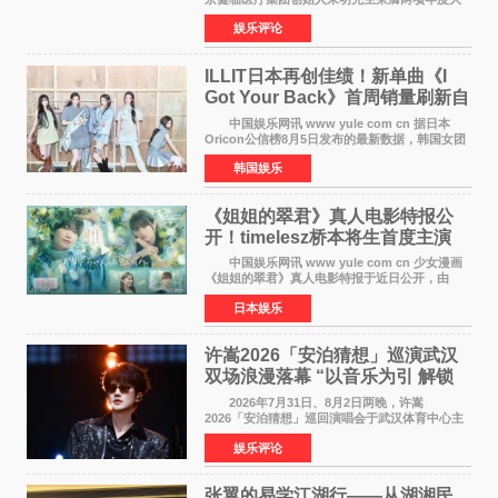
奖 2026年7月31日，盛夏金陵，长江之畔，
娱乐评论
以重落地·真务实·强链接为主题的2026&lsquo;人
工智能+&rsquo
ILLIT日本再创佳绩！新单曲《I
Got Your Back》首周销量刷新自
身纪录
中国娱乐网讯 www yule com cn 据日本
Oricon公信榜8月5日发布的最新数据，韩国女团
ILLIT在日本发行的第二张单曲《I Got Your
韩国娱乐
Back》首周销量达到71,009张，成功跻身最新一
期周单曲排行
《姐姐的翠君》真人电影特报公
开！timelesz桥本将生首度主演
12月4日上映
中国娱乐网讯 www yule com cn 少女漫画
《姐姐的翠君》真人电影特报于近日公开，由
timelesz成员桥本将生担任主演，这也是他首次
日本娱乐
担任电影主演，引发高度关注。 女高中生咲
苗翠（中岛瑠菜
许嵩2026「安泊猜想」巡演武汉
双场浪漫落幕 “以音乐为引 解锁
江城记忆”
2026年7月31日、8月2日两晚，许嵩
2026「安泊猜想」巡回演唱会于武汉体育中心主
体育场盛大开唱。许嵩与数万歌迷在此相聚，从
娱乐评论
浪漫惬意的舞台设计到充满诚意与惊喜的现场互
动，共同开启了一场关于
张翼的易学江湖行——从湖湘民