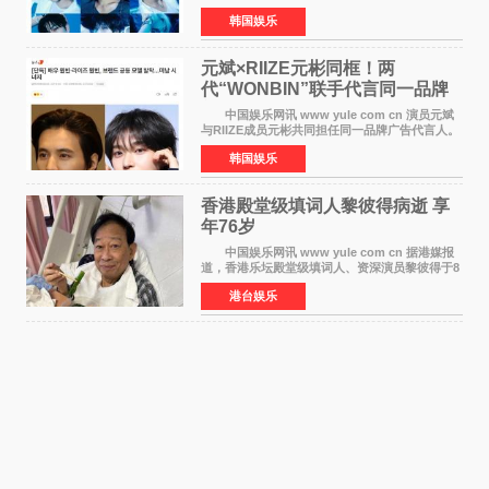
BOYZ组合活动，并且已经完成了组合团体活动
韩国娱乐
签约。目前正在新生厂牌下进行活动准备。尚未
离开THE BOYZ原所
元斌×RIIZE元彬同框！两
代“WONBIN”联手代言同一品牌
颜值天花板合体
中国娱乐网讯 www yule com cn 演员元斌
与RIIZE成员元彬共同担任同一品牌广告代言人。
6日据独家报道，继演员元斌之后，RIIZE元彬最
韩国娱乐
近也被选为某在线中介平台A公司的共同广告代言
人，两人将作
香港殿堂级填词人黎彼得病逝 享
年76岁​
中国娱乐网讯 www yule com cn 据港媒报
道，香港乐坛殿堂级填词人、资深演员黎彼得于8
月5日上午因病离世，终年76岁。好友钟志光透
港台娱乐
露，黎彼得今年3月中风后便卧床休养，身体机能
持续衰退，最