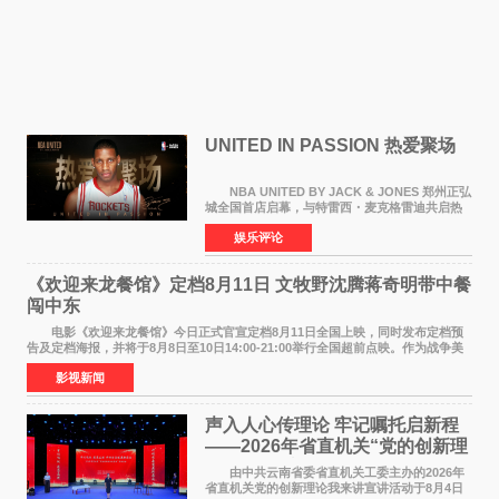
UNITED IN PASSION 热爱聚场
NBA UNITED BY JACK & JONES 郑州正弘
城全国首店启幕，与特雷西・麦克格雷迪共启热
爱 2026 年7 月21 日，
娱乐评论
NBAUNITEDBYJACK&JONES 全国首店，于郑
州正弘城正式启幕。NBA 传奇球星
《欢迎来龙餐馆》定档8月11日 文牧野沈腾蒋奇明带中餐
闯中东
电影《欢迎来龙餐馆》今日正式官宣定档8月11日全国上映，同时发布定档预
告及定档海报，并将于8月8日至10日14:00-21:00举行全国超前点映。作为战争美
食大片，影片讲述的是中国厨师徐福（沈腾
影视新闻
声入人心传理论 牢记嘱托启新程
——2026年省直机关“党的创新理
论我来讲”宣讲活动圆满落幕
由中共云南省委省直机关工委主办的2026年
省直机关党的创新理论我来讲宣讲活动于8月4日