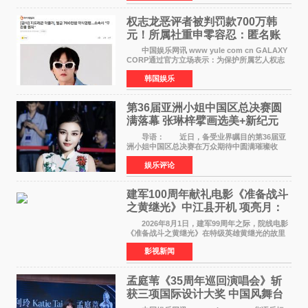
影《旗袍刺客》
权志龙恶评者被判罚款700万韩
元！所属社重申零容忍：匿名账
号也难逃刑责
中国娱乐网讯 www yule com cn GALAXY
CORP通过官方立场表示：为保护所属艺人权志
龙的名誉和权益，将持续对网络上发生的名誉损
韩国娱乐
害、散布虚假事实、侮辱、恶意诽谤等行为采取
法律应对措施。
第36届亚洲小姐中国区总决赛圆
满落幕 张琳梓擘画选美+新纪元
导语： 近日，备受业界瞩目的第36届亚
洲小姐中国区总决赛在万众期待中圆满璀璨收
官。整场盛典汇聚万千芳华，不仅完成了新一届
娱乐评论
美丽代言人的加冕选拔，更在行业发展层面带来
颠覆性突破。活动
建军100周年献礼电影《准备战斗
之黄继光》中江县开机 项亮月：
以光影为笔，书写英雄赞歌
2026年8月1日，建军99周年之际，院线电影
《准备战斗之黄继光》在特级英雄黄继光的故里
——四川省德阳市中江县黄继光出生地正式开
影视新闻
机。本片出品人、总制片人项亮月主持开机仪
式，&zwnj;特级英雄
孟庭苇《35周年巡回演唱会》斩
获三项国际设计大奖 中国风舞台
美学获全球认可