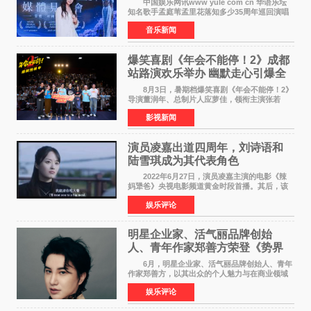
中国娱乐网讯www yule com cn 华语乐坛
知名歌手孟庭苇孟里花落知多少35周年巡回演唱
会再传喜讯。该演唱会先后荣获美国MUSE
音乐新闻
Creative Awards白金奖（Platinum Winner）、
英国London Design
爆笑喜剧《年会不能停！2》成都
站路演欢乐举办 幽默走心引爆全
场共鸣
8月3日，暑期档爆笑喜剧《年会不能停！2》
导演董润年、总制片人应萝佳，领衔主演张若
昀、白客，惊喜出演庄达菲，特别主演孙艺洲，
影视新闻
特别出演田雨，友情出演欧阳奋强出席成都路
演，与观众近距离互
演员凌嘉出道四周年，刘诗语和
陆雪琪成为其代表角色
2022年6月27日，演员凌嘉主演的电影《辣
妈犟爸》央视电影频道黄金时段首播。其后，该
电影在央视电影频道多次复播（2022年8月10
娱乐评论
日，2022年9月30日，2023年7月17日，2025年7
月14日）。除了多次复
明星企业家、活气丽品牌创始
人、青年作家郑善方荣登《势界
POWERCIRCLES》6月刊
6月，明星企业家、活气丽品牌创始人、青年
作家郑善方，以其出众的个人魅力与在商业领域
的卓越建树，成功登上《势界
娱乐评论
POWERCIRCLES》，展现了他在时尚与商业领
域的双重影响力。 明星企业家、青