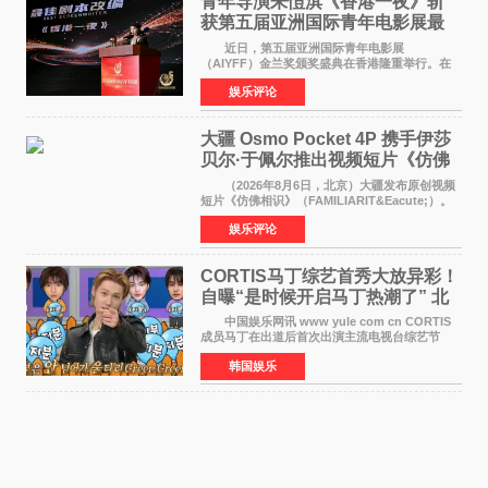
青年导演朱愷淇《香港一夜》斩
获第五届亚洲国际青年电影展最
佳剧本改编奖
近日，第五届亚洲国际青年电影展
（AIYFF）金兰奖颁奖盛典在香港隆重举行。在
这场汇聚数百位海内外电影人、文化界人士及媒
娱乐评论
体代表的亚洲青年影视盛会上，香港本土电影
《香港一夜》（Dawn in Ho
大疆 Osmo Pocket 4P 携手伊莎
贝尔·于佩尔推出视频短片《仿佛
相识》
（2026年8月6日，北京）大疆发布原创视频
短片《仿佛相识》（FAMILIARIT&Eacute;）。
视频短片由戛纳国际电影节最佳女演员伊莎贝尔·
娱乐评论
于佩尔（Isabelle Huppert）主演，全程使用大
疆首款双主摄口
CORTIS马丁综艺首秀大放异彩！
自曝“是时候开启马丁热潮了” 北
美巡演火热进行中
中国娱乐网讯 www yule com cn CORTIS
成员马丁在出道后首次出演主流电视台综艺节
目，展现了多才多艺的魅力。 马丁出演了5日
韩国娱乐
播出的MBC《Radio Star》Fashion与Passion
之间，I&lsquo;m