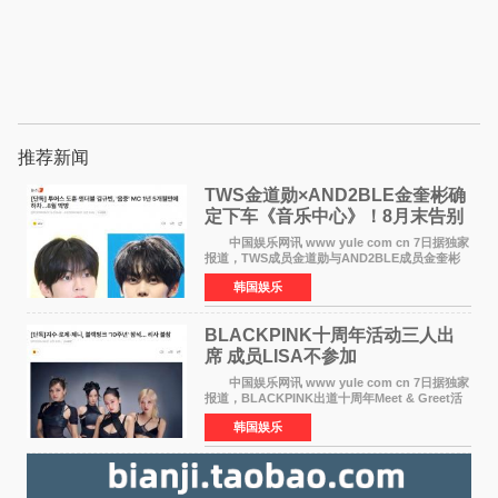
推荐新闻
TWS金道勋×AND2BLE金奎彬确
定下车《音乐中心》！8月末告别
MC席位
中国娱乐网讯 www yule com cn 7日据独家
报道，TWS成员金道勋与AND2BLE成员金奎彬
将于8月离开《音乐中心》MC的位置。 金道
韩国娱乐
勋与金奎彬于去年3月与H2H A-NA一起被选为
《音乐中心》MC，约1
BLACKPINK十周年活动三人出
席 成员LISA不参加
中国娱乐网讯 www yule com cn 7日据独家
报道，BLACKPINK出道十周年Meet & Greet活
动将由智秀、ROS&Eacute;、JENNIE出席，
韩国娱乐
LISA将缺席。 此前BLACKPINK所属社YG并
未为组合出道十周年做