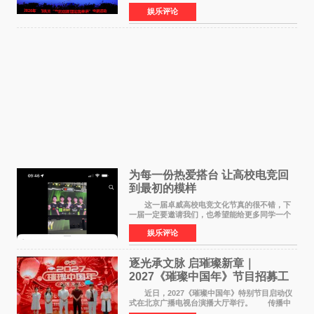
至5日在昆明举办。活动以 "牢记嘱托 感恩奋进
娱乐评论
开创云南发展新局面 "为主题，坚持以新时代中国
特色社会主义
为每一份热爱搭台 让高校电竞回
到最初的模样
这一届卓威高校电竞文化节真的很不错，下
一届一定要邀请我们，也希望能给更多同学一个
来到现场的机会。 2026卓威高校电竞文化节
娱乐评论
已经落下帷幕，在活动结束后，仍有不少高校电
竞社负责人和现
逐光承文脉 启璀璨新章｜
2027《璀璨中国年》节目招募工
作圆满启动
近日，2027《璀璨中国年》特别节目启动仪
式在北京广播电视台演播大厅举行。 传播中
华优秀传统文化，弘扬纯正国风艺术，打造高规