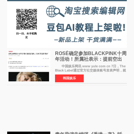
ROSÉ确定参加BLACKPINK十周
年活动！所属社表示：提前空出
了时间
中国娱乐网讯 www yule com cn 7日，The
Black Label通过官方社交媒体账号发表声明，就
近期网络上关于ROS&Eacute;个人行程及是否参
韩国娱乐
加BLACKPINK出道纪念活动的种种猜测作出正
式回应。 Th