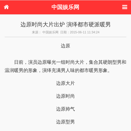
中国娱乐网
首页
新闻
女性
内地娱乐
边原时尚大片出炉 演绎都市硬派暖男
港台娱乐
日本娱乐
韩国娱乐
欧美娱乐
来源： 中国娱乐网 日期：2015-06-11 11:34:24
体育花边
音乐新闻
影视新闻
内地明星八卦
港台明星八卦
日本韩国明星
欧美明星八卦
娱乐评论
边原
八卦
日前，演员边原曝光一组时尚大片，集合其硬朗型男和
温润暖男的形象，演绎充满男人味的都市暖男形象。
边原大片
边原时尚
边原帅气
边原型男