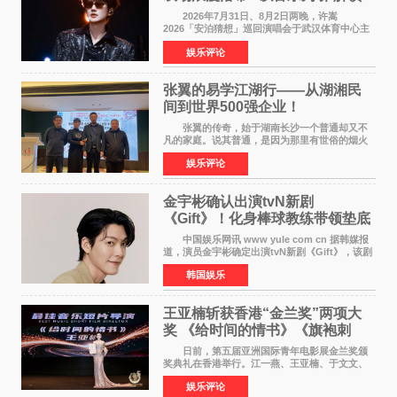
江城记忆”
2026年7月31日、8月2日两晚，许嵩
2026「安泊猜想」巡回演唱会于武汉体育中心主
体育场盛大开唱。许嵩与数万歌迷在此相聚，从
娱乐评论
浪漫惬意的舞台设计到充满诚意与惊喜的现场互
动，共同开启了一场关于
张翼的易学江湖行——从湖湘民
间到世界500强企业！
张翼的传奇，始于湖南长沙一个普通却又不
凡的家庭。说其普通，是因为那里有世俗的烟火
气；说其不凡，是因为家中有一位洞悉天地玄机
娱乐评论
的长者——他的爷爷。作为当地的风水师，爷爷
是张翼走进易学
金宇彬确认出演tvN新剧
《Gift》！化身棒球教练带领垫底
球队逆袭
中国娱乐网讯 www yule com cn 据韩媒报
道，演员金宇彬确定出演tvN新剧《Gift》，该剧
预计将于下半年播出，引发观众高度期待。
韩国娱乐
本剧改编自同名网络漫画，讲述一位经历意外事
故后获得特殊
王亚楠斩获香港“金兰奖”两项大
奖 《给时间的情书》《旗袍刺
客》双双获肯定
日前，第五届亚洲国际青年电影展金兰奖颁
奖典礼在香港举行。江一燕、王亚楠、于文文、
李东学等知名演员出席活动。著名演员、导演王
娱乐评论
亚楠凭借音乐故事片《给时间的情书》和院线电