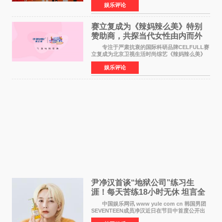
娱乐评论
格、高质感、正能量的文艺盛典，是璀璨中国年
矢志不渝的初心
赛立复成为《辣妈辣么美》特别
赞助商，共探当代女性由内而外
活力美
专注于严肃抗衰的国际科研品牌CELFULL赛
立复成为北京卫视生活时尚综艺《辣妈辣么美》
的特别赞助商,明星辣妈袁咏仪倾情参与，向广大
娱乐评论
都市女性传递健康生活新主张，寄语当代女性在
家庭与自我之间
尹净汉首谈“地狱公司”练习生
涯！每天苦练18小时无休 坦言全
靠成员撑过来
中国娱乐网讯 www yule com cn 韩国男团
SEVENTEEN成员净汉近日在节目中首度公开出
道前的残酷练习生经历，并提及经纪公司Pledis