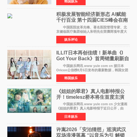
韩国娱乐
娱乐，引发广泛关注。 在8月2日播出的日本
TBS综艺节目《周
积极发展智能经济新形态 Al赋能
千行百业 第十四届CIES峰会在南
京盛大召开
中国医院改革先锋、著名医院管理专家、北
京健临医疗集团创始人朱明先生荣膺两项年度大
奖 2026年7月31日，盛夏金陵，长江之畔，
娱乐评论
以重落地·真务实·强链接为主题的2026&lsquo;人
工智能+&rsquo
ILLIT日本再创佳绩！新单曲《I
Got Your Back》首周销量刷新自
身纪录
中国娱乐网讯 www yule com cn 据日本
Oricon公信榜8月5日发布的最新数据，韩国女团
ILLIT在日本发行的第二张单曲《I Got Your
韩国娱乐
Back》首周销量达到71,009张，成功跻身最新一
期周单曲排行
《姐姐的翠君》真人电影特报公
开！timelesz桥本将生首度主演
12月4日上映
中国娱乐网讯 www yule com cn 少女漫画
《姐姐的翠君》真人电影特报于近日公开，由
timelesz成员桥本将生担任主演，这也是他首次
日本娱乐
担任电影主演，引发高度关注。 女高中生咲
苗翠（中岛瑠菜
许嵩2026「安泊猜想」巡演武汉
双场浪漫落幕 “以音乐为引 解锁