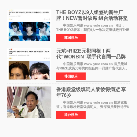
THE BOYZ以9人组签约新生厂
牌！NEW暂时缺席 组合活动将坚
定不移继续
中国娱乐网讯 www yule com cn 6日，
THE BOYZ表示：我们9人一致决定继续进行THE
BOYZ组合活动，并且已经完成了组合团体活动
韩国娱乐
签约。目前正在新生厂牌下进行活动准备。尚未
离开THE BOYZ原所
元斌×RIIZE元彬同框！两
代“WONBIN”联手代言同一品牌
颜值天花板合体
中国娱乐网讯 www yule com cn 演员元斌
与RIIZE成员元彬共同担任同一品牌广告代言人。
6日据独家报道，继演员元斌之后，RIIZE元彬最
韩国娱乐
近也被选为某在线中介平台A公司的共同广告代言
人，两人将作
香港殿堂级填词人黎彼得病逝 享
年76岁​
中国娱乐网讯 www yule com cn 据港媒报
道，香港乐坛殿堂级填词人、资深演员黎彼得于8
月5日上午因病离世，终年76岁。好友钟志光透
港台娱乐
露，黎彼得今年3月中风后便卧床休养，身体机能
持续衰退，最