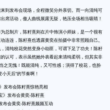
到发布会现场，全程微笑分外亲切。而一向清纯可
裙出席活动，傲人曲线展露无疑，艳压全场相当吸睛！
总制片，陈籽熹则在片中饰演小师妹，是一个很有
互动连连，陈籽熹也透露黄奕在拍摄中非常照顾自己。
色，清纯校花突然变身小劫匪，可谓下足了功夫！陈籽
演的认可，表示虽然她外表看起来清纯柔弱，但其实非
谓当之无愧！既能清纯，又可性感；演得了校花，也扮
变小天后”的节奏啊！
》发布会陈籽熹惊艳亮相
宝》发布会黄奕-陈籽熹
发布会黄奕-陈籽熹频频互动