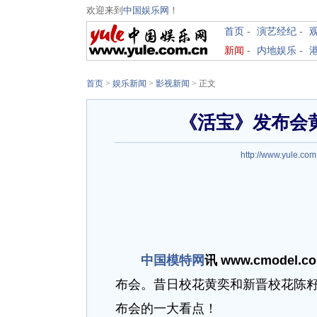
欢迎来到
中国娱乐网
！
首页
-
演艺经纪
-
新闻
-
内地娱乐
-
首页
>
娱乐新闻
>
影视新闻
> 正文
《活宝》发布会
http://www.yule.com
中国模特网
讯 www.cmodel.
布会。昔日校花黄奕和新晋校花陈
布会的一大看点！