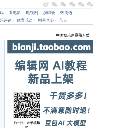
戏
-
看电影
-
电视剧
-
演唱会
-
热周边
乐评论
-
体育花边
-
明星八卦
-
艺人