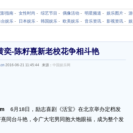
观影指南
-
女性时尚
-
综艺节目
-
偶像活动
-
明星频道
-
娱乐图片
-
游
港台娱乐
-
日本娱乐
-
韩国娱乐
-
欧美娱乐
-
音乐资讯
-
影视资讯
-
娱
黄奕-陈籽熹新老校花争相斗艳
.cn
2016-06-21 11:45:44 来源：
中国娱乐网
com
6月18日，励志喜剧《活宝》在北京举办定档发
籽熹同台斗艳，令广大宅男同胞大饱眼福，成为整个发