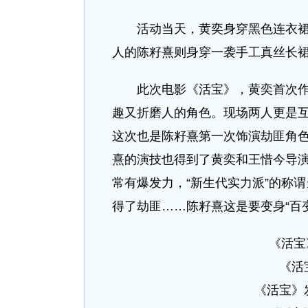
活动当天，黄奕身穿黑色连衣裙来
人的陈籽熹则身穿一袭手工真丝长
此次电影《活宝》，黄奕首次作为
趣又折磨人的角色。现场两人更是
这次也是陈籽熹第一次饰演劫匪角
熹的演技也得到了黄奕和王惜今导
常有爆发力，“新生代实力派”的称
得了劫匪……陈籽熹这是要变身“百
《活宝
《活
《活宝》