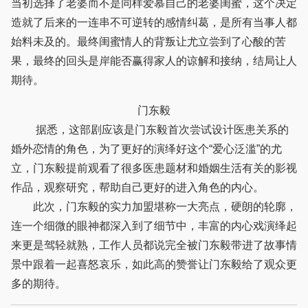
当初选择了老婆而不是同样爱慕自己的老婆闺蜜，这个决定
造就了后来的一连串不可逆转的感情纠葛，是所有当事人都
始料未及的。最终闺蜜情人的背叛让尤立尝到了心酸的苦
果，最终的回头是岸能否赢得家人的谅解和接纳，结局让人
期待。
门东毅
据悉，这部剧应该是门东毅首次尝试设计医患关系的
婚外恋情的角色，为了更好的演绎好这个“爱心泛滥”的尤
立，门东毅提前观看了很多医患题材和婚姻生活有关的影视
作品，观察研究，帮助自己更好的进入角色的内心。
此次，门东毅的实力加盟堪称一大亮点，硬朗的轮廓，
连一个细微的眼神都深入到了细节中，丰富的内心戏演绎起
来更是驾轻就熟，工作人员都说完全被门东毅带进了故事情
景中跟着一起喜怒哀乐，如此高的赞誉让门东毅给了观众更
多的期待。