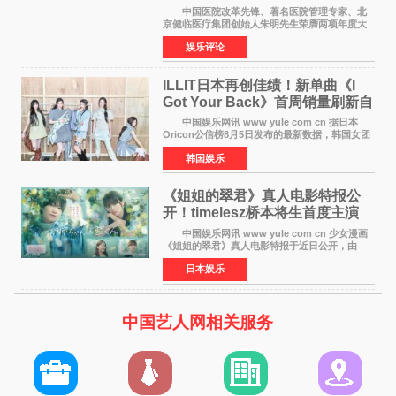
京盛大召开
中国医院改革先锋、著名医院管理专家、北
京健临医疗集团创始人朱明先生荣膺两项年度大
奖 2026年7月31日，盛夏金陵，长江之畔，
娱乐评论
以重落地·真务实·强链接为主题的2026&lsquo;人
工智能+&rsquo
ILLIT日本再创佳绩！新单曲《I
Got Your Back》首周销量刷新自
身纪录
中国娱乐网讯 www yule com cn 据日本
Oricon公信榜8月5日发布的最新数据，韩国女团
ILLIT在日本发行的第二张单曲《I Got Your
韩国娱乐
Back》首周销量达到71,009张，成功跻身最新一
期周单曲排行
《姐姐的翠君》真人电影特报公
开！timelesz桥本将生首度主演
12月4日上映
中国娱乐网讯 www yule com cn 少女漫画
《姐姐的翠君》真人电影特报于近日公开，由
timelesz成员桥本将生担任主演，这也是他首次
日本娱乐
担任电影主演，引发高度关注。 女高中生咲
苗翠（中岛瑠菜
中国艺人网相关服务