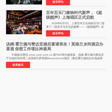
娱乐评论
布仅21小时便获得超1亿曝光、超1000万互动。
此后，账号持续沿
百年百乐门奏响时代新声，《超
级靓声》上海唱区正式启航
2026年8月5日，上海百年文化地标百乐门迎
来了一场音乐与文化的盛事——《超级靓声》全
国励志音乐公益节目上海唱区新闻发布会暨启动
娱乐评论
仪式在此隆重举行。各界领导、嘉宾与媒体朋友
齐聚一堂，共同
汤姆·霍兰德与赞达亚婚后宴请亲友！英格兰乡间酒店办
喜酒 保密工作堪比神盾局
中国娱乐网讯 www yule com cn 据TMZ等外媒报道，汤姆·霍兰德与赞达亚
于当地时间本周二在英格兰萨里郡Beaverbrook酒店（靠近霍兰德的出生地金斯
顿）举办婚宴，邀请家人与朋友们喝喜酒，庆祝
欧美娱乐