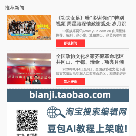
推荐新闻
《功夫女足》曝“多谢你们”特别
视频 周星驰深情致谢观众 岁月沉
淀不灭初心
中国娱乐网讯www yule com cn 由周星驰
执导、编剧，张小斐、迪丽热巴、张艺兴领衔主
演，刘嘉玲、佐藤健特别出演，艾米、雪野、蔡
影视新闻
思贝、胡予安、倪好特别介绍的喜剧电影《功夫
女足》释出多谢你
全国政协文化名家齐聚革命老区
井冈山、于都、瑞金，项亮月倾
情献唱《桃花谣》致敬红色沃土
2026年8月4日至6日，全国政协送文化下基
层文艺演出活动深入江西革命老区，相继走进井
冈山、于都长征出发地、瑞金三地。由全国政协
娱乐评论
文化文史和学习委员会副主任、甘肃省政协原主
席欧阳坚率团，一