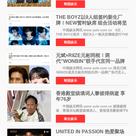
目，展现了多才多艺的魅力。 马丁出演了5日
韩国娱乐
播出的MBC《Radio Star》Fashion与Passion
之间，I&lsquo;m
THE BOYZ以9人组签约新生厂
牌！NEW暂时缺席 组合活动将坚
定不移继续
中国娱乐网讯 www yule com cn 6日，
THE BOYZ表示：我们9人一致决定继续进行THE
BOYZ组合活动，并且已经完成了组合团体活动
韩国娱乐
签约。目前正在新生厂牌下进行活动准备。尚未
离开THE BOYZ原所
元斌×RIIZE元彬同框！两
代“WONBIN”联手代言同一品牌
颜值天花板合体
中国娱乐网讯 www yule com cn 演员元斌
与RIIZE成员元彬共同担任同一品牌广告代言人。
6日据独家报道，继演员元斌之后，RIIZE元彬最
韩国娱乐
近也被选为某在线中介平台A公司的共同广告代言
人，两人将作
香港殿堂级填词人黎彼得病逝 享
年76岁​
中国娱乐网讯 www yule com cn 据港媒报
道，香港乐坛殿堂级填词人、资深演员黎彼得于8
月5日上午因病离世，终年76岁。好友钟志光透
港台娱乐
露，黎彼得今年3月中风后便卧床休养，身体机能
持续衰退，最
UNITED IN PASSION 热爱聚场