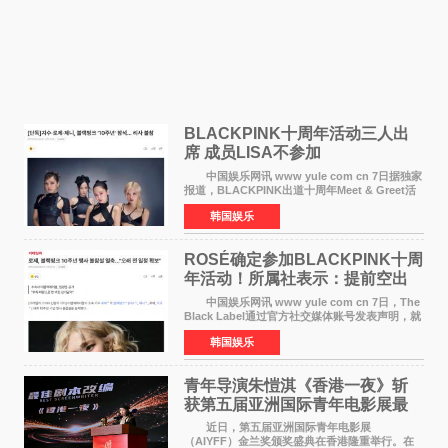
BLACKPINK十周年活动三人出
席 成员LISA不参加
中国娱乐网讯 www yule com cn 7日据独家
报道，BLACKPINK出道十周年Meet & Greet活
动将由智秀、ROS&Eacute;、JENNIE出席，
韩国娱乐
LISA将缺席。 此前BLACKPINK所属社YG并
未为组合出道十周年做
ROSÉ确定参加BLACKPINK十周
年活动！所属社表示：提前空出
了时间
中国娱乐网讯 www yule com cn 7日，The
Black Label通过官方社交媒体账号发表声明，就
近期网络上关于ROS&Eacute;个人行程及是否参
韩国娱乐
加BLACKPINK出道纪念活动的种种猜测作出正
式回应。 Th
青年导演朱愷淇《香港一夜》斩
获第五届亚洲国际青年电影展最
佳剧本改编奖
近日，第五届亚洲国际青年电影展
（AIYFF）金兰奖颁奖盛典在香港隆重举行。在