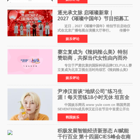
竞社负责人和现
逐光承文脉 启璀璨新章｜
2027《璀璨中国年》节目招募工
作圆满启动
近日，2027《璀璨中国年》特别节目启动仪
式在北京广播电视台演播大厅举行。 传播中
华优秀传统文化，弘扬纯正国风艺术，打造高规
娱乐评论
格、高质感、正能量的文艺盛典，是璀璨中国年
矢志不渝的初心
赛立复成为《辣妈辣么美》特别
赞助商，共探当代女性由内而外
活力美
专注于严肃抗衰的国际科研品牌CELFULL赛
立复成为北京卫视生活时尚综艺《辣妈辣么美》
的特别赞助商,明星辣妈袁咏仪倾情参与，向广大
娱乐评论
都市女性传递健康生活新主张，寄语当代女性在
家庭与自我之间
尹净汉首谈“地狱公司”练习生
涯！每天苦练18小时无休 坦言全
靠成员撑过来
中国娱乐网讯 www yule com cn 韩国男团
SEVENTEEN成员净汉近日在节目中首度公开出
道前的残酷练习生经历，并提及经纪公司Pledis
韩国娱乐
娱乐，引发广泛关注。 在8月2日播出的日本
TBS综艺节目《周
积极发展智能经济新形态 Al赋能
千行百业 第十四届CIES峰会在南