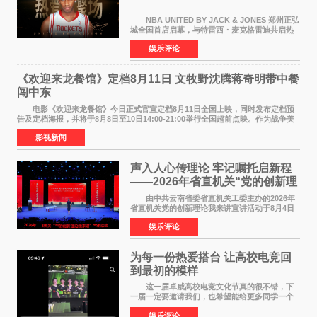
NBA UNITED BY JACK & JONES 郑州正弘
城全国首店启幕，与特雷西・麦克格雷迪共启热
爱 2026 年7 月21 日，
娱乐评论
NBAUNITEDBYJACK&JONES 全国首店，于郑
州正弘城正式启幕。NBA 传奇球星
《欢迎来龙餐馆》定档8月11日 文牧野沈腾蒋奇明带中餐
闯中东
电影《欢迎来龙餐馆》今日正式官宣定档8月11日全国上映，同时发布定档预
告及定档海报，并将于8月8日至10日14:00-21:00举行全国超前点映。作为战争美
食大片，影片讲述的是中国厨师徐福（沈腾
影视新闻
声入人心传理论 牢记嘱托启新程
——2026年省直机关“党的创新理
论我来讲”宣讲活动圆满落幕
由中共云南省委省直机关工委主办的2026年
省直机关党的创新理论我来讲宣讲活动于8月4日
至5日在昆明举办。活动以 "牢记嘱托 感恩奋进
娱乐评论
开创云南发展新局面 "为主题，坚持以新时代中国
特色社会主义
为每一份热爱搭台 让高校电竞回
到最初的模样
这一届卓威高校电竞文化节真的很不错，下
一届一定要邀请我们，也希望能给更多同学一个
来到现场的机会。 2026卓威高校电竞文化节
娱乐评论
已经落下帷幕，在活动结束后，仍有不少高校电