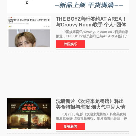
THE BOYZ善旴签约AT AREA！
与Groovy Room联手 个人+团体
活动并行
中国娱乐网讯 www yule com cn 7日据独家
报道，THE BOYZ成员善旴已与AT AREA签订了
专属合约。AT AREA是由知名制作人组合
韩国娱乐
Groovy Room创立的hip-hop厂牌，旗下拥有多
位实力派音乐人，在韩
沈腾新片《欢迎来龙餐馆》释出
美食特辑与海报 烟火气中见人情
温暖
8月7日，电影《欢迎来龙餐馆》释出美食特
辑及菜备好 请就胃版海报。影片预售已开启，并
将于8月8日至10日14:00-21:00举行全国超前点
影视新闻
映。电影《欢迎来龙餐馆》作为战争美食喜剧大
片，讲述了中国