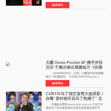
这场汇聚数百位海内外电影人、文化界人士及媒
娱乐评论
体代表的亚洲青年影视盛会上，香港本土电影
《香港一夜》（Dawn in Ho
大疆 Osmo Pocket 4P 携手伊莎
贝尔·于佩尔推出视频短片《仿佛
相识》
（2026年8月6日，北京）大疆发布原创视频
短片《仿佛相识》（FAMILIARIT&Eacute;）。
视频短片由戛纳国际电影节最佳女演员伊莎贝尔·
娱乐评论
于佩尔（Isabelle Huppert）主演，全程使用大
疆首款双主摄口
CORTIS马丁综艺首秀大放异彩！
自曝“是时候开启马丁热潮了” 北
美巡演火热进行中
中国娱乐网讯 www yule com cn CORTIS
成员马丁在出道后首次出演主流电视台综艺节