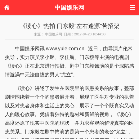
中国娱乐网
首页
新闻
女性
内地娱乐
《读心》热拍 门东毅“左右逢源”苦招架
港台娱乐
日本娱乐
韩国娱乐
欧美娱乐
来源： 中国娱乐网 日期：2017-04-20 10:44:33
体育花边
音乐新闻
影视新闻
内地明星八卦
港台明星八卦
日本韩国明星
欧美明星八卦
娱乐评论
中国娱乐网讯 www.yule.com.cn 近日，由导演卢伦常
八卦
执导，实力演员李小璐、李佳航、门东毅等主演的电视剧
《读心》正在北京进行拍摄。剧中门东毅饰演的是个深陷感
情漩涡中无法自拔的男人“尤立”。
《读心》讲述了发生在医院里的医患关系的故事，整部
剧情围绕着一个个的患者展开着，展现了医生对专业的执着
以及对患者身体和生活上的关心，展示了一个个既真实又动
人的暖心故事。凭借着独特的题材和新鲜的视角，《读心》
高度还原了现实中医院的现状，并力求客观的解读真实的医
患关系。门东毅在剧中饰演的是第一个患者的老公“尤立”，