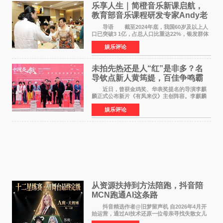
乐享人生｜简橙音乐新课启航，
教育部音乐课程研发专家Andy老
师重磅入驻领航银龄琴声
导语 截至2024年底，我国60岁及以上人
口已突破3 1亿，占总人口比重达22%，银发群体
的精神文化需求日益凸显。2024年1月，国务院办
娱乐评论
公厅印发《关于发展银发经济增进老年人福祉的
意见》——这是
未拍先热还是人“红”是非多？名
导钦点新人黄筠媞，百佳争鸣霸
气回应
近日，曾获金鸡奖、华表奖提名的导演李麒
麟正式公布新片《有凤来仪》主创阵容。李麒麟
早年凭电影《华容道》获得金鸡奖、华表奖提
娱乐评论
名，此后长期参与国内外电影制作，其担任制片
人参与的作品亦曾
从资源扶持到方法陪跑，抖音陪
MCN跑通AI这条路
抖音精选作者@旧梦留声机 自2026年4月开
始运营，通过AI技术还原一位母亲寻找失散女儿
的故事，凭借强情感表达获得大量用户关注，发