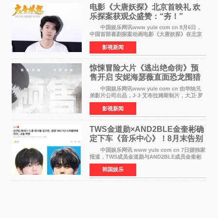
电影《大唐妖探》北京首映礼 欢
乐探案获观众盛赞：“夯！”
中国娱乐网讯www yule com cn 8月6日，
中国首部喜剧探案动画电影《大唐妖探》在北京
举办电影首映礼。导演程腾、联合导演黄珉、总
影视新闻
制片人曹紫建、制片人李莹莹，配音导演张喆，
对白指导程寅，领
惊悚冒险大片《逃出绝命街》预
售开启 安妮海瑟薇直面恐龙围猎
中国娱乐网讯www yule com cn 由华纳兄
弟影片公司出品，J·J·艾布拉姆斯制片，大卫·罗
伯特·米切尔执导，好莱坞巨星安妮·海瑟薇和伊万
影视新闻
·麦克格雷格领衔主演的2026暑期惊悚冒险大片
《逃出绝
TWS金道勋×AND2BLE金奎彬确
定下车《音乐中心》！8月末告别
MC席位
中国娱乐网讯 www yule com cn 7日据独家
报道，TWS成员金道勋与AND2BLE成员金奎彬
将于8月离开《音乐中心》MC的位置。 金道
韩国娱乐
勋与金奎彬于去年3月与H2H A-NA一起被选为
《音乐中心》MC，约1