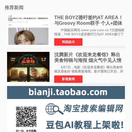
推荐新闻
THE BOYZ善旴签约AT AREA！
与Groovy Room联手 个人+团体
活动并行
中国娱乐网讯 www yule com cn 7日据独家
报道，THE BOYZ成员善旴已与AT AREA签订了
专属合约。AT AREA是由知名制作人组合
韩国娱乐
Groovy Room创立的hip-hop厂牌，旗下拥有多
位实力派音乐人，在韩
沈腾新片《欢迎来龙餐馆》释出
美食特辑与海报 烟火气中见人情
温暖
8月7日，电影《欢迎来龙餐馆》释出美食特
辑及菜备好 请就胃版海报。影片预售已开启，并
将于8月8日至10日14:00-21:00举行全国超前点
影视新闻
映。电影《欢迎来龙餐馆》作为战争美食喜剧大
片，讲述了中国