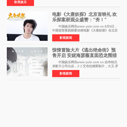
欧美娱乐
电影《大唐妖探》北京首映礼 欢
乐探案获观众盛赞：“夯！”
中国娱乐网讯www yule com cn 8月6日，
中国首部喜剧探案动画电影《大唐妖探》在北京
举办电影首映礼。导演程腾、联合导演黄珉、总
影视新闻
制片人曹紫建、制片人李莹莹，配音导演张喆，
对白指导程寅，领
惊悚冒险大片《逃出绝命街》预
售开启 安妮海瑟薇直面恐龙围猎
中国娱乐网讯www yule com cn 由华纳兄
弟影片公司出品，J·J·艾布拉姆斯制片，大卫·罗
伯特·米切尔执导，好莱坞巨星安妮·海瑟薇和伊万
影视新闻
·麦克格雷格领衔主演的2026暑期惊悚冒险大片
《逃出绝