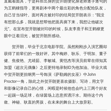
直戴着面具，于是科班出身的贺开朗便化身老师逐字逐句的
为王鹤棣指导，更将剧本中两个最出彩的角色分配给队友，
自己甘当绿叶。面对再次被封印的结局贺开朗表示：“我没
有想那么多，我就是想帮他把面具摘下来，我想让他破次
元”。在宣布贺开朗被封印的时候，队友李熹子和王鹤棣更
眼中泛着泪光，被贺开朗所感动。
贺开朗，毕业于北京电影学院。虽然刚刚步入演艺圈却
获得了前辈们的一致好评。其中梅婷、耿乐、于明加、董子
健、焦俊艳、尤靖茹、李敏城、黄恺杰等演员前辈在得知其
加盟《超次元偶像》之后更特地录制ID为他加油。毕业大戏
中贺开朗更担纲男一号饰演《萨勒姆的女巫》中John
Proctor一角，除此之外贺开朗更喜欢摄影、写诗，用文字
和影像记录自己的心情，闲暇是时候他也会约上三两个好友
一起踢一场足球，在绿茵场上恣意挥洒汗水。期待这个内
敛、神秘、耿直的男孩，在未来的舞台上大放异彩。