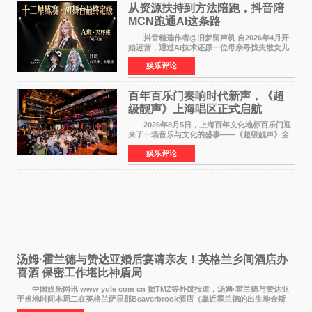
从资源扶持到方法陪跑，抖音陪
MCN跑通AI这条路
抖音精选作者@旧梦留声机 自2026年4月开
始运营，通过AI技术还原一位母亲寻找失散女儿
的故事，凭借强情感表达获得大量用户关注，发
娱乐评论
布仅21小时便获得超1亿曝光、超1000万互动。
此后，账号持续沿
百年百乐门奏响时代新声，《超
级靓声》上海唱区正式启航
2026年8月5日，上海百年文化地标百乐门迎
来了一场音乐与文化的盛事——《超级靓声》全
国励志音乐公益节目上海唱区新闻发布会暨启动
娱乐评论
仪式在此隆重举行。各界领导、嘉宾与媒体朋友
齐聚一堂，共同
汤姆·霍兰德与赞达亚婚后宴请亲友！英格兰乡间酒店办
喜酒 保密工作堪比神盾局
中国娱乐网讯 www yule com cn 据TMZ等外媒报道，汤姆·霍兰德与赞达亚
于当地时间本周二在英格兰萨里郡Beaverbrook酒店（靠近霍兰德的出生地金斯
顿）举办婚宴，邀请家人与朋友们喝喜酒，庆祝