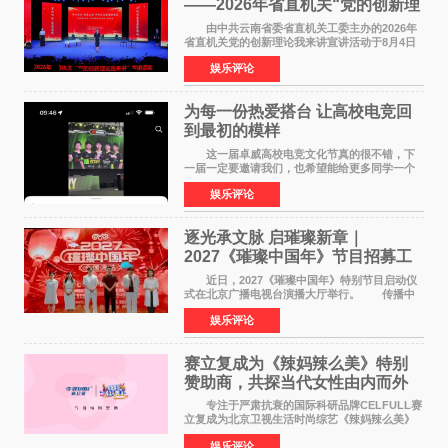
——2026年省直机关“党的创新理
论我来讲”宣讲活动圆满落幕
由中共云南省委省直机关工委主办的2026年
省直机关党的创新理论我来讲宣讲活动于8月4日
至5日在昆明举办。活动以 "牢记嘱托 感恩奋进
娱乐评论
开创云南发展新局面 "为主题，坚持以新时代中国
特色社会主义
为每一份热爱搭台 让高校电竞回
到最初的模样
这一届卓威高校电竞文化节真的很不错，下
一届一定要邀请我们，也希望能给更多同学一个
来到现场的机会。 2026卓威高校电竞文化节
娱乐评论
已经落下帷幕，在活动结束后，仍有不少高校电
竞社负责人和现
逐光承文脉 启璀璨新章｜
2027《璀璨中国年》节目招募工
作圆满启动
近日，2027《璀璨中国年》特别节目启动仪
式在北京广播电视台演播大厅举行。 传播中
华优秀传统文化，弘扬纯正国风艺术，打造高规
娱乐评论
格、高质感、正能量的文艺盛典，是璀璨中国年
矢志不渝的初心
赛立复成为《辣妈辣么美》特别
赞助商，共探当代女性由内而外
活力美
专注于严肃抗衰的国际科研品牌CELFULL赛
立复成为北京卫视生活时尚综艺《辣妈辣么美》
的特别赞助商,明星辣妈袁咏仪倾情参与，向广大
娱乐评论
都市女性传递健康生活新主张，寄语当代女性在