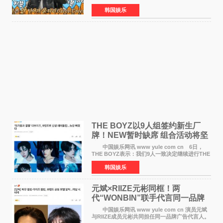
目，展现了多才多艺的魅力。 马丁出演了5日
韩国娱乐
播出的MBC《Radio Star》Fashion与Passion
之间，I&lsquo;m
THE BOYZ以9人组签约新生厂
牌！NEW暂时缺席 组合活动将坚
定不移继续
中国娱乐网讯 www yule com cn 6日，
THE BOYZ表示：我们9人一致决定继续进行THE
BOYZ组合活动，并且已经完成了组合团体活动
韩国娱乐
签约。目前正在新生厂牌下进行活动准备。尚未
离开THE BOYZ原所
元斌×RIIZE元彬同框！两
代“WONBIN”联手代言同一品牌
颜值天花板合体
中国娱乐网讯 www yule com cn 演员元斌
与RIIZE成员元彬共同担任同一品牌广告代言人。