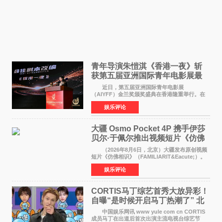
青年导演朱愷淇《香港一夜》斩
获第五届亚洲国际青年电影展最
佳剧本改编奖
近日，第五届亚洲国际青年电影展
（AIYFF）金兰奖颁奖盛典在香港隆重举行。在
这场汇聚数百位海内外电影人、文化界人士及媒
娱乐评论
体代表的亚洲青年影视盛会上，香港本土电影
《香港一夜》（Dawn in Ho
大疆 Osmo Pocket 4P 携手伊莎
贝尔·于佩尔推出视频短片《仿佛
相识》
（2026年8月6日，北京）大疆发布原创视频
短片《仿佛相识》（FAMILIARIT&Eacute;）。
视频短片由戛纳国际电影节最佳女演员伊莎贝尔·
娱乐评论
于佩尔（Isabelle Huppert）主演，全程使用大
疆首款双主摄口
CORTIS马丁综艺首秀大放异彩！
自曝“是时候开启马丁热潮了” 北
美巡演火热进行中
中国娱乐网讯 www yule com cn CORTIS
成员马丁在出道后首次出演主流电视台综艺节