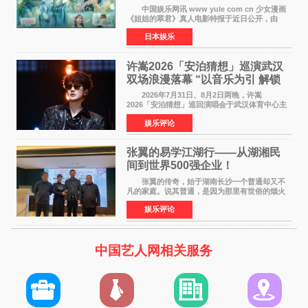
12月4日上映
中国娱乐网讯 www yule com cn 少女漫画
《姐姐的翠君》真人电影特报于近日公开，由
timelesz成员桥本将生担任主演，这也是他首次
日本娱乐
担任电影主演，引发高度关注。 女高中生咲
苗翠（中岛瑠菜
许嵩2026「安泊猜想」巡演武汉
双场浪漫落幕 “以音乐为引 解锁
江城记忆”
2026年7月31日、8月2日两晚，许嵩
2026「安泊猜想」巡回演唱会于武汉体育中心主
体育场盛大开唱。许嵩与数万歌迷在此相聚，从
娱乐评论
浪漫惬意的舞台设计到充满诚意与惊喜的现场互
动，共同开启了一场关于
张翼的易学江湖行——从湖湘民
间到世界500强企业！
张翼的传奇，始于湖南长沙一个普通却又不
凡的家庭。说其普通，是因为那里有世俗的烟火
气；说其不凡，是因为家中有一位洞悉天地玄机
娱乐评论
的长者——他的爷爷。作为当地的风水师，爷爷
是张翼走进易学
中国艺人网相关服务