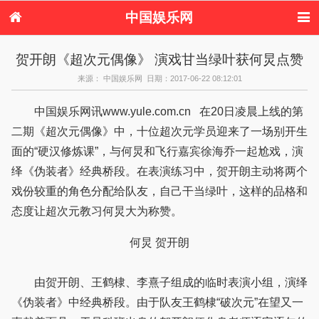
中国娱乐网
首页
新闻
女性
内地娱乐
贺开朗《超次元偶像》 演戏甘当绿叶获何炅点赞
港台娱乐
日本娱乐
韩国娱乐
欧美娱乐
来源： 中国娱乐网 日期：2017-06-22 08:12:01
体育花边
音乐新闻
影视新闻
内地明星八卦
港台明星八卦
日本韩国明星
欧美明星八卦
娱乐评论
中国娱乐网讯www.yule.com.cn 在20日凌晨上线的第
八卦
二期《超次元偶像》中，十位超次元学员迎来了一场别开生
面的“硬汉修炼课”，与何炅和飞行嘉宾徐海乔一起尬戏，演
绎《伪装者》经典桥段。在表演练习中，贺开朗主动将两个
戏份较重的角色分配给队友，自己干当绿叶，这样的品格和
态度让超次元教习何炅大为称赞。
何炅 贺开朗
由贺开朗、王鹤棣、李熹子组成的临时表演小组，演绎
《伪装者》中经典桥段。由于队友王鹤棣“破次元”在望又一