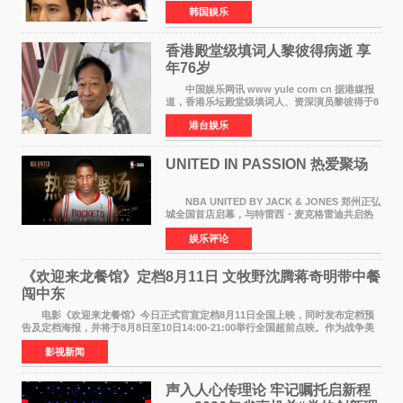
6日据独家报道，继演员元斌之后，RIIZE元彬最
韩国娱乐
近也被选为某在线中介平台A公司的共同广告代言
人，两人将作
香港殿堂级填词人黎彼得病逝 享
年76岁​
中国娱乐网讯 www yule com cn 据港媒报
道，香港乐坛殿堂级填词人、资深演员黎彼得于8
月5日上午因病离世，终年76岁。好友钟志光透
港台娱乐
露，黎彼得今年3月中风后便卧床休养，身体机能
持续衰退，最
UNITED IN PASSION 热爱聚场
NBA UNITED BY JACK & JONES 郑州正弘
城全国首店启幕，与特雷西・麦克格雷迪共启热
爱 2026 年7 月21 日，
娱乐评论
NBAUNITEDBYJACK&JONES 全国首店，于郑
州正弘城正式启幕。NBA 传奇球星
《欢迎来龙餐馆》定档8月11日 文牧野沈腾蒋奇明带中餐
闯中东
电影《欢迎来龙餐馆》今日正式官宣定档8月11日全国上映，同时发布定档预
告及定档海报，并将于8月8日至10日14:00-21:00举行全国超前点映。作为战争美
食大片，影片讲述的是中国厨师徐福（沈腾
影视新闻
声入人心传理论 牢记嘱托启新程