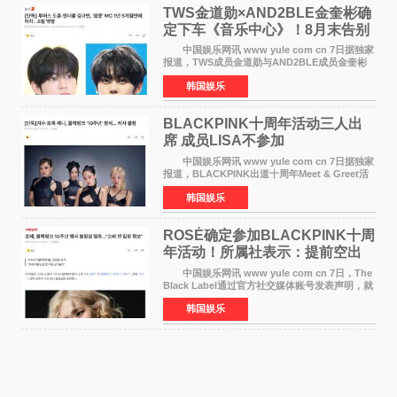
TWS金道勋×AND2BLE金奎彬确
定下车《音乐中心》！8月末告别
MC席位
中国娱乐网讯 www yule com cn 7日据独家
报道，TWS成员金道勋与AND2BLE成员金奎彬
将于8月离开《音乐中心》MC的位置。 金道
韩国娱乐
勋与金奎彬于去年3月与H2H A-NA一起被选为
《音乐中心》MC，约1
BLACKPINK十周年活动三人出
席 成员LISA不参加
中国娱乐网讯 www yule com cn 7日据独家
报道，BLACKPINK出道十周年Meet & Greet活
动将由智秀、ROS&Eacute;、JENNIE出席，
韩国娱乐
LISA将缺席。 此前BLACKPINK所属社YG并
未为组合出道十周年做
ROSÉ确定参加BLACKPINK十周
年活动！所属社表示：提前空出
了时间
中国娱乐网讯 www yule com cn 7日，The
Black Label通过官方社交媒体账号发表声明，就
近期网络上关于ROS&Eacute;个人行程及是否参
韩国娱乐
加BLACKPINK出道纪念活动的种种猜测作出正
式回应。 Th