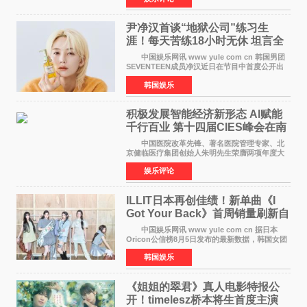
家庭与自我之间
尹净汉首谈“地狱公司”练习生
涯！每天苦练18小时无休 坦言全
靠成员撑过来
中国娱乐网讯 www yule com cn 韩国男团
SEVENTEEN成员净汉近日在节目中首度公开出
道前的残酷练习生经历，并提及经纪公司Pledis
韩国娱乐
娱乐，引发广泛关注。 在8月2日播出的日本
TBS综艺节目《周
积极发展智能经济新形态 Al赋能
千行百业 第十四届CIES峰会在南
京盛大召开
中国医院改革先锋、著名医院管理专家、北
京健临医疗集团创始人朱明先生荣膺两项年度大
奖 2026年7月31日，盛夏金陵，长江之畔，
娱乐评论
以重落地·真务实·强链接为主题的2026&lsquo;人
工智能+&rsquo
ILLIT日本再创佳绩！新单曲《I
Got Your Back》首周销量刷新自
身纪录
中国娱乐网讯 www yule com cn 据日本
Oricon公信榜8月5日发布的最新数据，韩国女团
ILLIT在日本发行的第二张单曲《I Got Your
韩国娱乐
Back》首周销量达到71,009张，成功跻身最新一
期周单曲排行
《姐姐的翠君》真人电影特报公
开！timelesz桥本将生首度主演