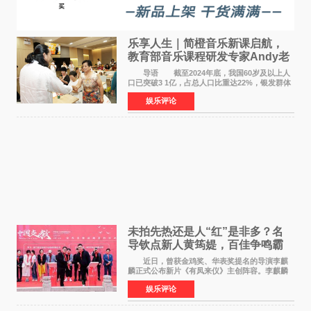
乐享人生｜简橙音乐新课启航，
教育部音乐课程研发专家Andy老
师重磅入驻领航银龄琴声
导语 截至2024年底，我国60岁及以上人
口已突破3 1亿，占总人口比重达22%，银发群体
的精神文化需求日益凸显。2024年1月，国务院办
娱乐评论
公厅印发《关于发展银发经济增进老年人福祉的
意见》——这是
未拍先热还是人“红”是非多？名
导钦点新人黄筠媞，百佳争鸣霸
气回应
近日，曾获金鸡奖、华表奖提名的导演李麒
麟正式公布新片《有凤来仪》主创阵容。李麒麟
早年凭电影《华容道》获得金鸡奖、华表奖提
娱乐评论
名，此后长期参与国内外电影制作，其担任制片
人参与的作品亦曾