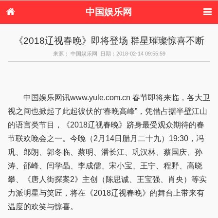
中国娱乐网
首页
新闻
女性
内地娱乐
《2018辽视春晚》即将登场 群星璀璨惊喜不断
港台娱乐
日本娱乐
韩国娱乐
欧美娱乐
来源： 中国娱乐网 日期：2018-02-14 09:55:59
体育花边
音乐新闻
影视新闻
内地明星八卦
港台明星八卦
日本韩国明星
欧美明星八卦
娱乐评论
八卦
中国娱乐网讯www.yule.com.cn 春节即将来临，各大卫
视之间也掀起了此起彼伏的“春晚高峰”，凭借占据半壁江山
的语言类节目，《2018辽视春晚》跻身最受观众期待的春
节联欢晚会之一。今晚（2月14日腊月二十九）19:30，冯
巩、郎朗、郭冬临、蔡明、潘长江、巩汉林、蔡国庆、孙
涛、邵峰、闫学晶、李成儒、宋小宝、王宁、程野、高晓
攀、《唐人街探案2》主创（陈思诚、王宝强、肖央）等实
力派明星与笑匠，将在《2018辽视春晚》的舞台上带来有
温度的欢笑与惊喜。