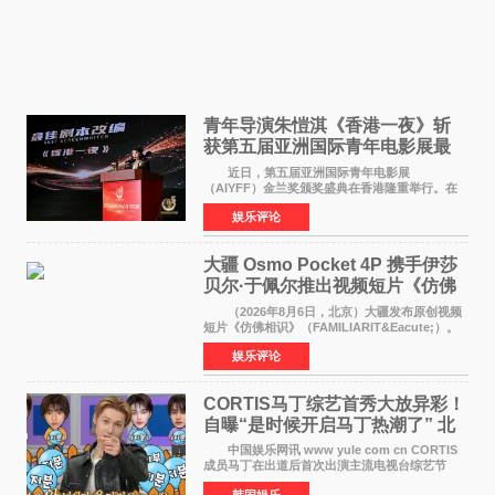
青年导演朱愷淇《香港一夜》斩
获第五届亚洲国际青年电影展最
佳剧本改编奖
近日，第五届亚洲国际青年电影展
（AIYFF）金兰奖颁奖盛典在香港隆重举行。在
这场汇聚数百位海内外电影人、文化界人士及媒
娱乐评论
体代表的亚洲青年影视盛会上，香港本土电影
《香港一夜》（Dawn in Ho
大疆 Osmo Pocket 4P 携手伊莎
贝尔·于佩尔推出视频短片《仿佛
相识》
（2026年8月6日，北京）大疆发布原创视频
短片《仿佛相识》（FAMILIARIT&Eacute;）。
视频短片由戛纳国际电影节最佳女演员伊莎贝尔·
娱乐评论
于佩尔（Isabelle Huppert）主演，全程使用大
疆首款双主摄口
CORTIS马丁综艺首秀大放异彩！
自曝“是时候开启马丁热潮了” 北
美巡演火热进行中
中国娱乐网讯 www yule com cn CORTIS
成员马丁在出道后首次出演主流电视台综艺节
目，展现了多才多艺的魅力。 马丁出演了5日
韩国娱乐