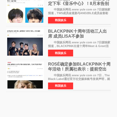
定下车《音乐中心》！8月末告别
MC席位
中国娱乐网讯 www yule com cn 7日据独家
报道，TWS成员金道勋与AND2BLE成员金奎彬
将于8月离开《音乐中心》MC的位置。 金道
韩国娱乐
勋与金奎彬于去年3月与H2H A-NA一起被选为
《音乐中心》MC，约1
BLACKPINK十周年活动三人出
席 成员LISA不参加
中国娱乐网讯 www yule com cn 7日据独家
报道，BLACKPINK出道十周年Meet & Greet活
动将由智秀、ROS&Eacute;、JENNIE出席，
韩国娱乐
LISA将缺席。 此前BLACKPINK所属社YG并
未为组合出道十周年做
ROSÉ确定参加BLACKPINK十周
年活动！所属社表示：提前空出
了时间
中国娱乐网讯 www yule com cn 7日，The
Black Label通过官方社交媒体账号发表声明，就
近期网络上关于ROS&Eacute;个人行程及是否参
韩国娱乐
加BLACKPINK出道纪念活动的种种猜测作出正
式回应。 Th