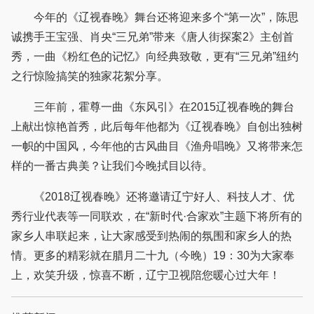
今年的《辽视春晚》舞台还将迎来多个“第一次”，陈思
诚携手王宝强、肖央“三兄弟”带来《唐人街探案2》主创首
秀，一曲《粉红色的记忆》向经典致敬，更有“三兄弟”纽约
之行惊险搞笑的独家花絮分享。
三年前，霍尊一曲《东风引》在2015辽视春晚的舞台
上献出惊艳首秀，此后每年他都为《辽视春晚》自创出独树
一帜的中国风，今年他的古风曲目《渔舟唱晚》又将带来怎
样的一番古典美？让我们今晚拭目以待。
《2018辽视春晚》还将邀请辽宁好人、科技人才、优
秀行业代表等一同联欢，在“新时代·合家欢”主题下将所有的
家乡人串联起来，让大家感受到热闹的氛围和家乡人的热
情。更多的精彩就在腊月二十九（今晚）19：30为大家奉
上，欢笑升级，惊喜不断，辽宁卫视陪您暖心过大年！