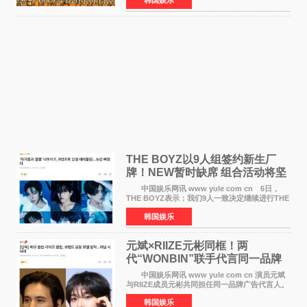
播出的MBC《Radio Star》Fashion与Passion
之间，I&lsquo;m
THE BOYZ以9人组签约新生厂
牌！NEW暂时缺席 组合活动将坚
定不移继续
中国娱乐网讯 www yule com cn 6日，
THE BOYZ表示：我们9人一致决定继续进行THE
BOYZ组合活动，并且已经完成了组合团体活动
韩国娱乐
签约。目前正在新生厂牌下进行活动准备。尚未
离开THE BOYZ原所
元斌×RIIZE元彬同框！两
代“WONBIN”联手代言同一品牌
颜值天花板合体
中国娱乐网讯 www yule com cn 演员元斌
与RIIZE成员元彬共同担任同一品牌广告代言人。
6日据独家报道，继演员元斌之后，RIIZE元彬最
韩国娱乐
近也被选为某在线中介平台A公司的共同广告代言