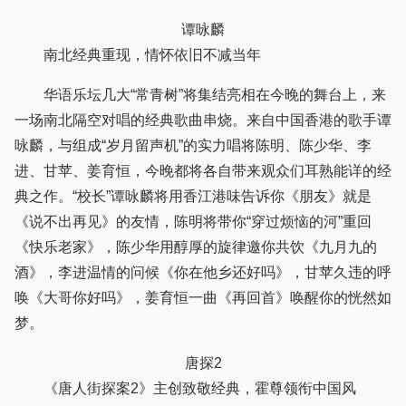
谭咏麟
南北经典重现，情怀依旧不减当年
华语乐坛几大“常青树”将集结亮相在今晚的舞台上，来
一场南北隔空对唱的经典歌曲串烧。来自中国香港的歌手谭
咏麟，与组成“岁月留声机”的实力唱将陈明、陈少华、李
进、甘苹、姜育恒，今晚都将各自带来观众们耳熟能详的经
典之作。“校长”谭咏麟将用香江港味告诉你《朋友》就是
《说不出再见》的友情，陈明将带你“穿过烦恼的河”重回
《快乐老家》，陈少华用醇厚的旋律邀你共饮《九月九的
酒》，李进温情的问候《你在他乡还好吗》，甘苹久违的呼
唤《大哥你好吗》，姜育恒一曲《再回首》唤醒你的恍然如
梦。
唐探2
《唐人街探案2》主创致敬经典，霍尊领衔中国风