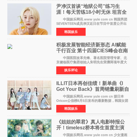
尹净汉首谈“地狱公司”练习生
涯！每天苦练18小时无休 坦言全
靠成员撑过来
中国娱乐网讯 www yule com cn 韩国男团
SEVENTEEN成员净汉近日在节目中首度公开出
道前的残酷练习生经历，并提及经纪公司Pledis
韩国娱乐
娱乐，引发广泛关注。 在8月2日播出的日本
TBS综艺节目《周
积极发展智能经济新形态 Al赋能
千行百业 第十四届CIES峰会在南
京盛大召开
中国医院改革先锋、著名医院管理专家、北
京健临医疗集团创始人朱明先生荣膺两项年度大
奖 2026年7月31日，盛夏金陵，长江之畔，
娱乐评论
以重落地·真务实·强链接为主题的2026&lsquo;人
工智能+&rsquo
ILLIT日本再创佳绩！新单曲《I
Got Your Back》首周销量刷新自
身纪录
中国娱乐网讯 www yule com cn 据日本
Oricon公信榜8月5日发布的最新数据，韩国女团
ILLIT在日本发行的第二张单曲《I Got Your
韩国娱乐
Back》首周销量达到71,009张，成功跻身最新一
期周单曲排行
《姐姐的翠君》真人电影特报公
开！timelesz桥本将生首度主演
12月4日上映
中国娱乐网讯 www yule com cn 少女漫画