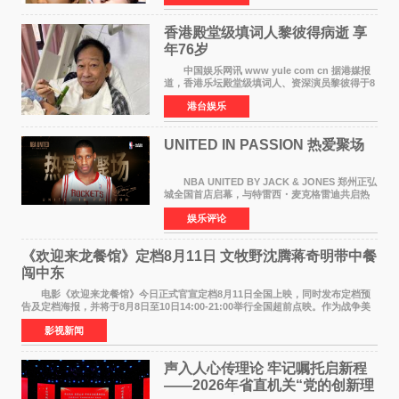
人，两人将作
香港殿堂级填词人黎彼得病逝 享
年76岁​
中国娱乐网讯 www yule com cn 据港媒报
道，香港乐坛殿堂级填词人、资深演员黎彼得于8
月5日上午因病离世，终年76岁。好友钟志光透
港台娱乐
露，黎彼得今年3月中风后便卧床休养，身体机能
持续衰退，最
UNITED IN PASSION 热爱聚场
NBA UNITED BY JACK & JONES 郑州正弘
城全国首店启幕，与特雷西・麦克格雷迪共启热
爱 2026 年7 月21 日，
娱乐评论
NBAUNITEDBYJACK&JONES 全国首店，于郑
州正弘城正式启幕。NBA 传奇球星
《欢迎来龙餐馆》定档8月11日 文牧野沈腾蒋奇明带中餐
闯中东
电影《欢迎来龙餐馆》今日正式官宣定档8月11日全国上映，同时发布定档预
告及定档海报，并将于8月8日至10日14:00-21:00举行全国超前点映。作为战争美
食大片，影片讲述的是中国厨师徐福（沈腾
影视新闻
声入人心传理论 牢记嘱托启新程
——2026年省直机关“党的创新理