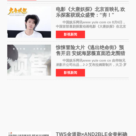
电影《大唐妖探》北京首映礼 欢
乐探案获观众盛赞：“夯！”
中国娱乐网讯www yule com cn 8月6日，
中国首部喜剧探案动画电影《大唐妖探》在北京
举办电影首映礼。导演程腾、联合导演黄珉、总
影视新闻
制片人曹紫建、制片人李莹莹，配音导演张喆，
对白指导程寅，领
惊悚冒险大片《逃出绝命街》预
售开启 安妮海瑟薇直面恐龙围猎
中国娱乐网讯www yule com cn 由华纳兄
弟影片公司出品，J·J·艾布拉姆斯制片，大卫·罗
伯特·米切尔执导，好莱坞巨星安妮·海瑟薇和伊万
影视新闻
·麦克格雷格领衔主演的2026暑期惊悚冒险大片
《逃出绝
TWS金道勋×AND2BLE金奎彬确