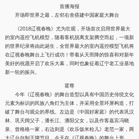
首播海报
开场即世界之最，左邻右舍搭建中国家庭大舞台
《2018辽视春晚》尤为壮观，开场首次启用世界最大
的室内遥控飞机模型，随着客机脱离支架腾空而起，一项新
的世界纪录将由此诞生，全世界最大的室内遥控模型飞机将
在辽视春晚舞台上飞行成功！带着从天而降的惊喜和对新年
美好的祝愿开启了欢乐大幕，同时也象征着辽宁老工业基地
新一轮的振兴。
霍尊
今年《辽视春晚》的舞台造型以具有中国历史传统文化
元素为标识的民族八角灯为主体，并采用全景环屏构造，打
破了舞台与观众的界线。左边是《中国好家庭》的代表巩汉
林、巩天阔父子，潘长江、潘阳父女，以及作客嘉宾冯晓
泉、曾格格一家，右边则是《欢乐饭米粒儿》老范一家，两
大辽台自制王牌节目，今天在《辽视春晚》的舞台上形