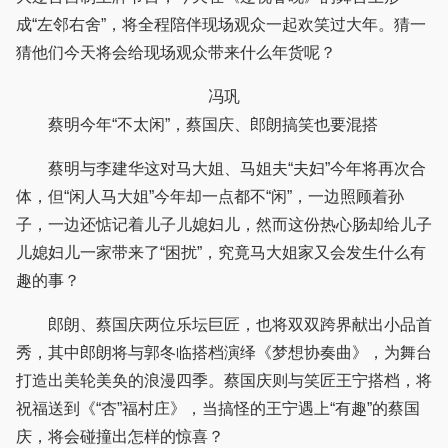
成“左邻右舍”，将全程陪伴现场观众一起欢笑过大年。猜一
猜他们今天将会给现场观众带来什么年货呢？
冯巩
蔡明今年“不太闲”，蔡国庆、郎朗搞笑也要混搭
蔡明与李建华这对马大姐、马姐夫“夫妇”今年将再次合
体，但“闲人马大姐”今年却一点都不“闲”，一边照顾着孙
子，一边还惦记着儿子儿媳妇儿，然而这份热心肠却给儿子
儿媳妇儿一家带来了“困扰”，究竟马大姐家又会发生什么有
趣的事？
郎朗、蔡国庆两位乐坛巨匠，也将双双跨界献出小品首
秀，其中郎朗将与郭冬临搭档演绎《梦想协奏曲》，为舞台
打造出美轮美奂的浪漫四季。蔡国庆则与笑匠王宁搭档，将
祝福送到《“杏”福村庄》，当搞怪的王宁遇上“有趣”的蔡国
庆，将会碰撞出怎样的惊喜？