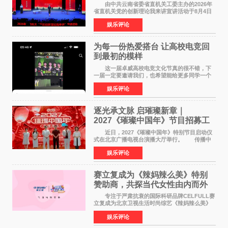
论我来讲”宣讲活动圆满落幕
由中共云南省委省直机关工委主办的2026年
省直机关党的创新理论我来讲宣讲活动于8月4日
至5日在昆明举办。活动以 "牢记嘱托 感恩奋进
娱乐评论
开创云南发展新局面 "为主题，坚持以新时代中国
特色社会主义
为每一份热爱搭台 让高校电竞回
到最初的模样
这一届卓威高校电竞文化节真的很不错，下
一届一定要邀请我们，也希望能给更多同学一个
来到现场的机会。 2026卓威高校电竞文化节
娱乐评论
已经落下帷幕，在活动结束后，仍有不少高校电
竞社负责人和现
逐光承文脉 启璀璨新章｜
2027《璀璨中国年》节目招募工
作圆满启动
近日，2027《璀璨中国年》特别节目启动仪
式在北京广播电视台演播大厅举行。 传播中
华优秀传统文化，弘扬纯正国风艺术，打造高规
娱乐评论
格、高质感、正能量的文艺盛典，是璀璨中国年
矢志不渝的初心
赛立复成为《辣妈辣么美》特别
赞助商，共探当代女性由内而外
活力美
专注于严肃抗衰的国际科研品牌CELFULL赛
立复成为北京卫视生活时尚综艺《辣妈辣么美》
的特别赞助商,明星辣妈袁咏仪倾情参与，向广大
娱乐评论
都市女性传递健康生活新主张，寄语当代女性在
家庭与自我之间