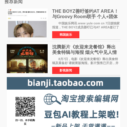
推荐新闻
THE BOYZ善旴签约AT AREA！
与Groovy Room联手 个人+团体
活动并行
中国娱乐网讯 www yule com cn 7日据独家
报道，THE BOYZ成员善旴已与AT AREA签订了
专属合约。AT AREA是由知名制作人组合
韩国娱乐
Groovy Room创立的hip-hop厂牌，旗下拥有多
位实力派音乐人，在韩
沈腾新片《欢迎来龙餐馆》释出
美食特辑与海报 烟火气中见人情
温暖
8月7日，电影《欢迎来龙餐馆》释出美食特
辑及菜备好 请就胃版海报。影片预售已开启，并
将于8月8日至10日14:00-21:00举行全国超前点
影视新闻
映。电影《欢迎来龙餐馆》作为战争美食喜剧大
片，讲述了中国