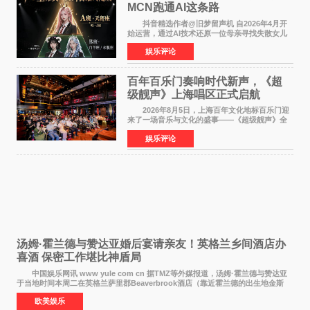
MCN跑通AI这条路
抖音精选作者@旧梦留声机 自2026年4月开
始运营，通过AI技术还原一位母亲寻找失散女儿
的故事，凭借强情感表达获得大量用户关注，发
娱乐评论
布仅21小时便获得超1亿曝光、超1000万互动。
此后，账号持续沿
百年百乐门奏响时代新声，《超
级靓声》上海唱区正式启航
2026年8月5日，上海百年文化地标百乐门迎
来了一场音乐与文化的盛事——《超级靓声》全
国励志音乐公益节目上海唱区新闻发布会暨启动
娱乐评论
仪式在此隆重举行。各界领导、嘉宾与媒体朋友
齐聚一堂，共同
汤姆·霍兰德与赞达亚婚后宴请亲友！英格兰乡间酒店办
喜酒 保密工作堪比神盾局
中国娱乐网讯 www yule com cn 据TMZ等外媒报道，汤姆·霍兰德与赞达亚
于当地时间本周二在英格兰萨里郡Beaverbrook酒店（靠近霍兰德的出生地金斯
顿）举办婚宴，邀请家人与朋友们喝喜酒，庆祝
欧美娱乐