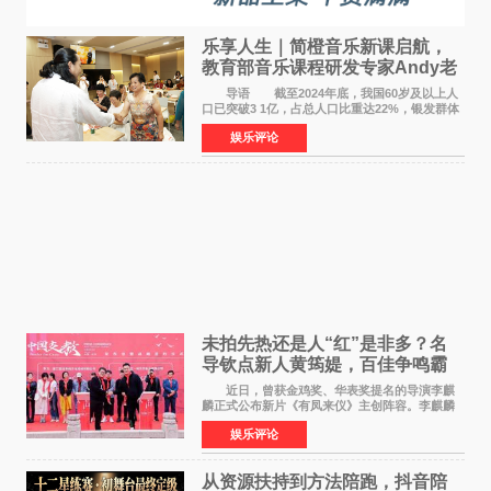
乐享人生｜简橙音乐新课启航，
教育部音乐课程研发专家Andy老
师重磅入驻领航银龄琴声
导语 截至2024年底，我国60岁及以上人
口已突破3 1亿，占总人口比重达22%，银发群体
的精神文化需求日益凸显。2024年1月，国务院办
娱乐评论
公厅印发《关于发展银发经济增进老年人福祉的
意见》——这是
未拍先热还是人“红”是非多？名
导钦点新人黄筠媞，百佳争鸣霸
气回应
近日，曾获金鸡奖、华表奖提名的导演李麒
麟正式公布新片《有凤来仪》主创阵容。李麒麟
早年凭电影《华容道》获得金鸡奖、华表奖提
娱乐评论
名，此后长期参与国内外电影制作，其担任制片
人参与的作品亦曾
从资源扶持到方法陪跑，抖音陪