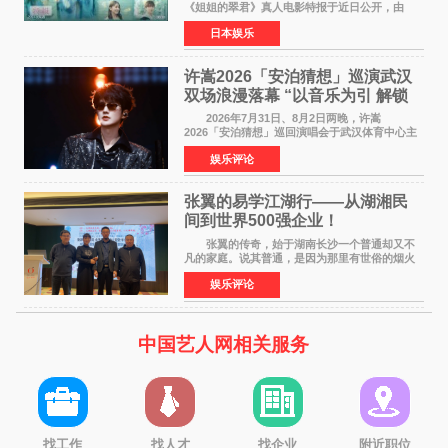
《姐姐的翠君》真人电影特报于近日公开，由
timelesz成员桥本将生担任主演，这也是他首次
日本娱乐
担任电影主演，引发高度关注。 女高中生咲
苗翠（中岛瑠菜
许嵩2026「安泊猜想」巡演武汉
双场浪漫落幕 “以音乐为引 解锁
江城记忆”
2026年7月31日、8月2日两晚，许嵩
2026「安泊猜想」巡回演唱会于武汉体育中心主
体育场盛大开唱。许嵩与数万歌迷在此相聚，从
娱乐评论
浪漫惬意的舞台设计到充满诚意与惊喜的现场互
动，共同开启了一场关于
张翼的易学江湖行——从湖湘民
间到世界500强企业！
张翼的传奇，始于湖南长沙一个普通却又不
凡的家庭。说其普通，是因为那里有世俗的烟火
气；说其不凡，是因为家中有一位洞悉天地玄机
娱乐评论
的长者——他的爷爷。作为当地的风水师，爷爷
是张翼走进易学
中国艺人网相关服务
找工作
找人才
找企业
附近职位