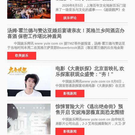
2026年8月5日，上海百年文化地标百乐门迎
来了一场音乐与文化的盛事——《超级靓声》全
国励志音乐公益节目上海唱区新闻发布会暨启动
娱乐评论
仪式在此隆重举行。各界领导、嘉宾与媒体朋友
齐聚一堂，共同
汤姆·霍兰德与赞达亚婚后宴请亲友！英格兰乡间酒店办
喜酒 保密工作堪比神盾局
中国娱乐网讯 www yule com cn 据TMZ等外媒报道，汤姆·霍兰德与赞达亚
于当地时间本周二在英格兰萨里郡Beaverbrook酒店（靠近霍兰德的出生地金斯
顿）举办婚宴，邀请家人与朋友们喝喜酒，庆祝
欧美娱乐
电影《大唐妖探》北京首映礼 欢
乐探案获观众盛赞：“夯！”
中国娱乐网讯www yule com cn 8月6日，
中国首部喜剧探案动画电影《大唐妖探》在北京
举办电影首映礼。导演程腾、联合导演黄珉、总
影视新闻
制片人曹紫建、制片人李莹莹，配音导演张喆，
对白指导程寅，领
惊悚冒险大片《逃出绝命街》预
售开启 安妮海瑟薇直面恐龙围猎
中国娱乐网讯www yule com cn 由华纳兄
弟影片公司出品，J·J·艾布拉姆斯制片，大卫·罗
伯特·米切尔执导，好莱坞巨星安妮·海瑟薇和伊万
影视新闻
·麦克格雷格领衔主演的2026暑期惊悚冒险大片