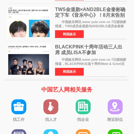
《逃出绝
TWS金道勋×AND2BLE金奎彬确
定下车《音乐中心》！8月末告别
MC席位
中国娱乐网讯 www yule com cn 7日据独家
报道，TWS成员金道勋与AND2BLE成员金奎彬
将于8月离开《音乐中心》MC的位置。 金道
韩国娱乐
勋与金奎彬于去年3月与H2H A-NA一起被选为
《音乐中心》MC，约1
BLACKPINK十周年活动三人出
席 成员LISA不参加
中国娱乐网讯 www yule com cn 7日据独家
报道，BLACKPINK出道十周年Meet & Greet活
动将由智秀、ROS&Eacute;、JENNIE出席，
韩国娱乐
LISA将缺席。 此前BLACKPINK所属社YG并
未为组合出道十周年做
中国艺人网相关服务
找工作
找人才
找企业
附近职位