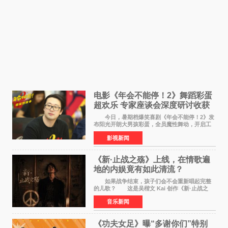
电影《年会不能停！2》舞蹈彩蛋
超欢乐 专家座谈会深度研讨收获
满满
今日，暑期档爆笑喜剧《年会不能停！2》发
布阳光开朗大男孩彩蛋，全员魔性舞动，开启工
位狂欢模式。影片于昨日同步举办专家座谈会，
影视新闻
导演董润年、总制片人应萝佳出席现场，与一众
业内、学界专家
《新·止战之殇》上线，在情歌遍
地的内娱竟有如此清流？
如果战争结束，孩子们会不会重新唱起完整
的儿歌？ 这是吴楷文 Kai 创作《新·止战之
殇》时最初的想法。 从伊朗相关冲突引发的
音乐新闻
地区局势，到世界各地仍在发生的动荡与不安，
战争从来不只
《功夫女足》曝“多谢你们”特别