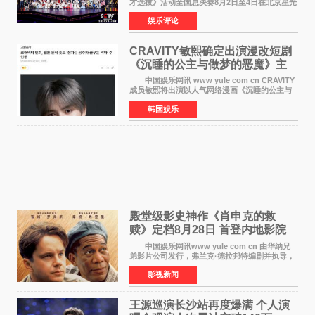
才选拔》活动全国总决赛8月2日至4日在北京星光
影视园成功举办！ 活动于8月2日迎来全国总
娱乐评论
决赛的盛大开幕。一年一度的该项活动依然延续
着经典的四大板
CRAVITY敏熙确定出演漫改短剧
《沉睡的公主与做梦的恶魔》主
人公
中国娱乐网讯 www yule com cn CRAVITY
成员敏熙将出演以人气网络漫画《沉睡的公主与
做梦的恶魔》为原作的短剧，担任主人公。
韩国娱乐
该短剧讲述了一直照顾陷入沉睡状态女友的吴
敏，在夜空中看
殿堂级影史神作《肖申克的救
赎》定档8月28日 首登内地影院
中国娱乐网讯www yule com cn 由华纳兄
弟影片公司发行，弗兰克·德拉邦特编剧并执导，
蒂姆·罗宾斯、摩根·弗里曼主演的影史传世经典
影视新闻
《肖申克的救赎》（The Shawshank
Redemption）今日发布
王源巡演长沙站再度爆满 个人演