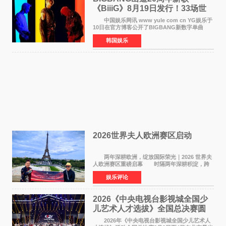
《BiiiG》8月19日发行！33场世
界巡演同步启航
中国娱乐网讯 www yule com cn YG娱乐于
10日在官方博客公开了BIGBANG新数字单曲
《BiiiG》的海报，宣布新歌将于8月19日——组
韩国娱乐
合出道20周年纪念日正式发行。歌名取自意为"巨
大""宏大"的"BIG"
2026世界夫人欧洲赛区启动
两年深耕欧洲，绽放国际荣光｜2026 世界夫
人欧洲赛区重磅启幕 时隔两年深耕积淀，跨
越多国文化游学！伴随着国际影响力持续攀升，
娱乐评论
2026 世界夫人欧洲赛区正式全面启动。本次赛区
落地，是世
2026《中央电视台影视城全国少
儿艺术人才选拔》全国总决赛圆
满落幕
2026年《中央电视台影视城全国少儿艺术人