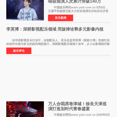
唱会观演人次累计突破140万
中国娱乐网讯www yule com cn 8月8日，
王源宇宙超级无敌大大狂欢巡演长沙站在长沙贺
龙体育场唱响，这也是王源个人巡演首次登陆长
音乐新闻
沙。十年前，王源曾在这座熟悉的城市举办16岁
生日会，从当初的
李英博：深耕影视配乐领域 用旋律诠释多元影像内核
在华语影视音乐行业中，全能配乐人、音乐总监李英博（昵称大博）凭借扎实
的创作功底与多元的曲风驾驭能力，深耕影视配乐领域十余年，从小众影视制作新
人成长为横跨主旋律电影、动画番剧、网剧
娱乐评论
万人合唱席卷津城！徐良天津巡
演打造划时代青春盛宴
中国娱乐网讯www yule com cn 2026年8月