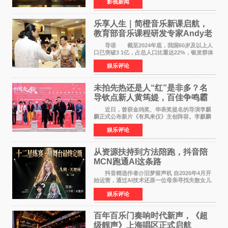
影视新闻
映。电影《欢迎来龙餐馆》作为战争美食喜剧大
片，讲述了中国
乐享人生｜简橙音乐新课启航，
教育部音乐课程研发专家Andy老
师重磅入驻领航银龄琴声
导语 截至2024年底，我国60岁及以上人
口已突破3 1亿，占总人口比重达22%，银发群体
的精神文化需求日益凸显。2024年1月，国务院办
娱乐评论
公厅印发《关于发展银发经济增进老年人福祉的
意见》——这是
未拍先热还是人“红”是非多？名
导钦点新人黄筠媞，百佳争鸣霸
气回应
近日，曾获金鸡奖、华表奖提名的导演李麒
麟正式公布新片《有凤来仪》主创阵容。李麒麟
早年凭电影《华容道》获得金鸡奖、华表奖提
娱乐评论
名，此后长期参与国内外电影制作，其担任制片
人参与的作品亦曾
从资源扶持到方法陪跑，抖音陪
MCN跑通AI这条路
抖音精选作者@旧梦留声机 自2026年4月开
始运营，通过AI技术还原一位母亲寻找失散女儿
的故事，凭借强情感表达获得大量用户关注，发
娱乐评论
布仅21小时便获得超1亿曝光、超1000万互动。
此后，账号持续沿
百年百乐门奏响时代新声，《超
级靓声》上海唱区正式启航