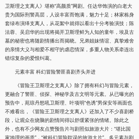
卫斯理之支离人》堪称“高颜质”网剧。任达华饰演的白老大
贵为国际刑警高层，人设丰富而饱满，魅力十足；林家栋身
套绿布演绎支离人，从花絮中就得以看出十分考验演技；陈
法蓉、吴启华的出现将揭开卫斯理鲜为人知的童年，埃及古
墓的秘密也将随剧情播出而揭晓。兄弟姐妹情谊、真挚难舍
的亲情大义与相爱不相守的虐恋情深，多重人物关系牵连出
错综复杂的爱恨纠葛。
元素丰富 科幻冒险警匪喜剧齐头并进
《冒险王卫斯理之支离人》除了拥有科幻与冒险元素，
更融合了警匪、侦探、神秘学及古文明等元素。从已曝光的
预告中，苑琼丹怒吼卫斯理、叶项明“色诱”男保安等画面也
不难看出，《冒险王卫斯理之支离人》还加入了不少喜剧桥
段，让观众在烧脑的剧情间得以舒缓紧张的情绪。除此之
外，也有不少网友点赞预告片与剧照似旅游大片：“堪比国
家地理的画质”，“被科幻冒险耽误的旅游大片”。多元素与剧