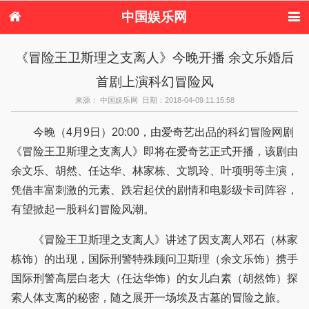
中国娱乐网
首页
新闻
女性
内地娱乐
《冒险王卫斯理之支离人》今晚开播 余文乐婚后
港台娱乐
日本娱乐
韩国娱乐
欧美娱乐
首剧上演科幻冒险风
体育花边
音乐新闻
影视新闻
内地明星八卦
港台明星八卦
日本韩国明星
欧美明星八卦
娱乐评论
来源： 中国娱乐网 日期：2018-04-09 11:15:58
八卦
今晚（4月9日）20:00，由爱奇艺出品的科幻冒险网剧
《冒险王卫斯理之支离人》即将在爱奇艺正式开播，该剧由
余文乐、胡然、任达华、林家栋、文凯玲、叶项明等主演，
凭借丰富刺激的元素、跌宕起伏的剧情和电影级卡司阵容，
有望掀起一股科幻冒险风潮。
《冒险王卫斯理之支离人》讲述了因支离人邓石（林家
栋饰）的出现，国际刑警特殊顾问卫斯理（余文乐饰）携手
国际刑警高层白老大（任达华饰）的女儿白素（胡然饰）探
索人体支离的秘密，随之展开一场埃及古墓的冒险之旅。