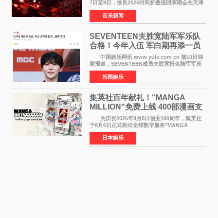
7日至9日，徐良2026时间折叠巡回演唱会在天津
连续举办三场演出。整场演出凭借扎实的音乐内
音乐新闻
容、有温度的舞台叙事与充满巧思的现场设计，
为天津本地及专
SEVENTEEN夫胜宽陆军军乐队
合格！今年入伍 军白期再添一员
中国娱乐网讯 www yule com cn 据10日独
家报道，SEVENTEEN成员夫胜宽报名陆军军乐
队并合格，预计将于今年入伍，成为组合中又一
韩国娱乐
位履行国防义务的成员。 目前SEVENTEEN
正全面进入军白期—
集英社百年献礼！"MANGA
MILLION"免费上线 400部漫画支
援逾百种语言
为庆祝2026年8月8日创业100周年，集英社
于8月6日正式推出全球数字服务"MANGA
MILLION"，无需注册即可免费阅读近400部漫画
日本娱乐
作品，总量达100万页，翻译成100多种语言面向
全球读者开放。该服务预