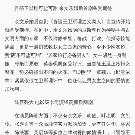
雅痞卫斯理可盐可甜 余文乐婚后首剧备受期待
余文乐婚后首剧《冒险王卫斯理之支离人》自宣传开始
就备受期待。在剧中，余文乐饰演的卫斯理作为神秘学与古
文明方面的专家，不仅冷静睿智，枪战、打戏、侦探等技能
满点，更是一展厨艺收获女主白素的芳心，令不少网友称
赞“阿乐可盐可甜”、“居家旅行必备男友”。女主胡然一身警
服，冷艳而果敢，英姿飒爽颇受好评。当冒险王遇上冷艳女
警花，势必碰撞出不同的火花。而剧照里，童颖儿（邱意浓
饰）紧紧依偎在卫斯理怀中，也疑似让男女主之间的爱情更
加坎坷。
阵容强大 电影级卡司演绎高颜质网剧
在演员阵容方面，不仅有余文乐、胡然、叶项明、文凯
玲、张秀文等一众高颜值实力派的加盟，更有任达华、林家
栋、陈法蓉、吴启华等多位金牌戏骨的倾情演出，《冒险王