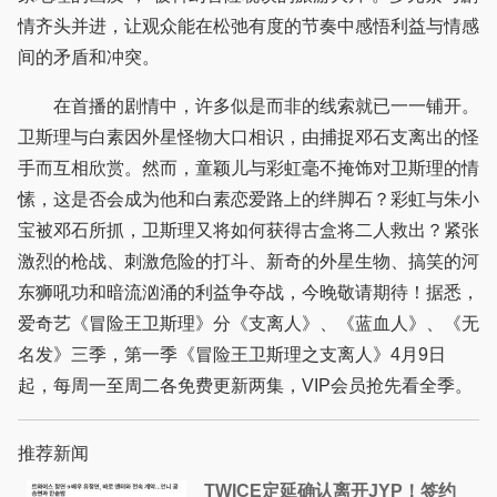
情齐头并进，让观众能在松弛有度的节奏中感悟利益与情感
间的矛盾和冲突。
在首播的剧情中，许多似是而非的线索就已一一铺开。
卫斯理与白素因外星怪物大口相识，由捕捉邓石支离出的怪
手而互相欣赏。然而，童颖儿与彩虹毫不掩饰对卫斯理的情
愫，这是否会成为他和白素恋爱路上的绊脚石？彩虹与朱小
宝被邓石所抓，卫斯理又将如何获得古盒将二人救出？紧张
激烈的枪战、刺激危险的打斗、新奇的外星生物、搞笑的河
东狮吼功和暗流汹涌的利益争夺战，今晚敬请期待！据悉，
爱奇艺《冒险王卫斯理》分《支离人》、《蓝血人》、《无
名发》三季，第一季《冒险王卫斯理之支离人》4月9日
起，每周一至周二各免费更新两集，VIP会员抢先看全季。
推荐新闻
TWICE定延确认离开JYP！签约