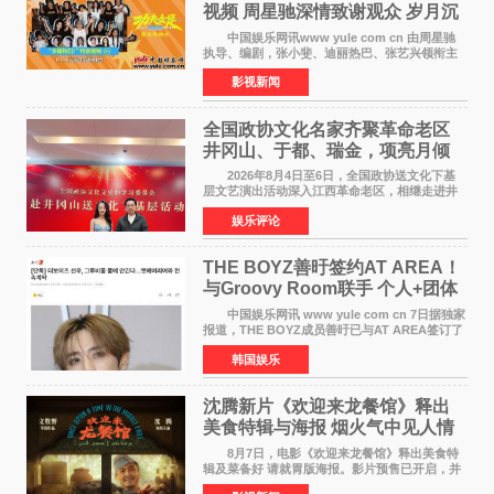
视频 周星驰深情致谢观众 岁月沉
淀不灭初心
中国娱乐网讯www yule com cn 由周星驰
执导、编剧，张小斐、迪丽热巴、张艺兴领衔主
演，刘嘉玲、佐藤健特别出演，艾米、雪野、蔡
影视新闻
思贝、胡予安、倪好特别介绍的喜剧电影《功夫
女足》释出多谢你
全国政协文化名家齐聚革命老区
井冈山、于都、瑞金，项亮月倾
情献唱《桃花谣》致敬红色沃土
2026年8月4日至6日，全国政协送文化下基
层文艺演出活动深入江西革命老区，相继走进井
冈山、于都长征出发地、瑞金三地。由全国政协
娱乐评论
文化文史和学习委员会副主任、甘肃省政协原主
席欧阳坚率团，一
THE BOYZ善旴签约AT AREA！
与Groovy Room联手 个人+团体
活动并行
中国娱乐网讯 www yule com cn 7日据独家
报道，THE BOYZ成员善旴已与AT AREA签订了
专属合约。AT AREA是由知名制作人组合
韩国娱乐
Groovy Room创立的hip-hop厂牌，旗下拥有多
位实力派音乐人，在韩
沈腾新片《欢迎来龙餐馆》释出
美食特辑与海报 烟火气中见人情
温暖
8月7日，电影《欢迎来龙餐馆》释出美食特
辑及菜备好 请就胃版海报。影片预售已开启，并
将于8月8日至10日14:00-21:00举行全国超前点