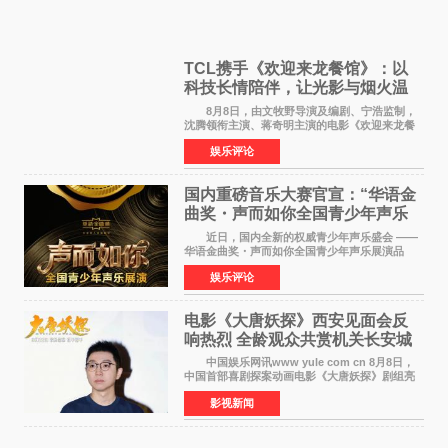
TCL携手《欢迎来龙餐馆》：以
科技长情陪伴，让光影与烟火温
暖生活
8月8日，由文牧野导演及编剧、宁浩监制，
沈腾领衔主演、蒋奇明主演的电影《欢迎来龙餐
馆》在上海超前点映，主创团队携影片亮相与观
娱乐评论
众提前见面。TCL作为本片独家合作伙伴，在路
演现场设置品牌互
国内重磅音乐大赛官宣：“华语金
曲奖・声而如你全国青少年声乐
展演” 正式启幕，阿沁出任明星总
近日，国内全新的权威青少年声乐盛会 ——
评审
华语金曲奖・声而如你全国青少年声乐展演品
牌，在湖南长沙隆重举行官宣，国内又一高规格
娱乐评论
青少年声乐赛事全面启航。 本赛事由寰宇声
扬联合华语金曲
电影《大唐妖探》西安见面会反
响热烈 全龄观众共赏机关长安城
中国娱乐网讯www yule com cn 8月8日，
中国首部喜剧探案动画电影《大唐妖探》剧组亮
相西安，举办线下见面会活动。导演程腾、联合
影视新闻
导演黄珉、总制片人曹紫建、制片人李莹莹、领
衔声音出演雷淞然