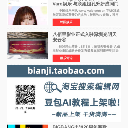
Varo娱乐 与亲姐姐孔升妍成同门
中国娱乐网讯 www yule com cn TWICE成
员定延正式离开JYP娱乐，转投Varo娱乐，将与
亲姐姐孔升妍成为同门。 Varo娱乐于10日通
韩国娱乐
过官方SNS宣布："能与拥有多彩魅力和无限潜力
的俞定延结下珍贵
八佰里影业正式入驻深圳光明天
安云谷
经过精心筹备，8月8日，光明天安云谷·八佰
里影业集团战略合作发布盛典在深圳市光明区天
安云谷盛大举行，来自DataEye剧查查创始人
娱乐评论
&CEO 深圳市微短剧产业协会会长汪祥斌先生、
光明区文化广电旅
BIGBANG出道20周年新歌