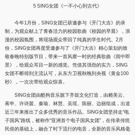
5 SING女团《一不小心到古代》
今年1月份，SING女团已获邀参与《开门大吉》的录
制，为观众献上了青春活力的校园歌曲《校园的早晨》，浪
漫的校园氛围，将现场观众带回了纯真的学生时代。2月
份，SING女团再度受邀参与了《开门大吉》精心策划的致
敬春晚特别版节目，带来一首风靡一时的经典歌曲《雨中即
景》，给观众耳目一新的感觉。凭借其强劲的实力，SING
女团不断得到主流认可，从东方卫视秋晚到央视《黄金100
秒》，一次次带给观众惊喜。
SING女团由酷狗音乐旗下齐鼓文化打造，由赖美云、
蒋申、许诗茵、秦瑜、林慧、吴瑶、陈丽、边丽组成，出道
近三年来推出了众多优秀的音乐作品。SING女团坚持走“电
子国风”路线，被称作“亚洲首个电子国风女团”，在传承传统
民俗的基础上，融合了时下流行的电音，全新的音乐风格毫