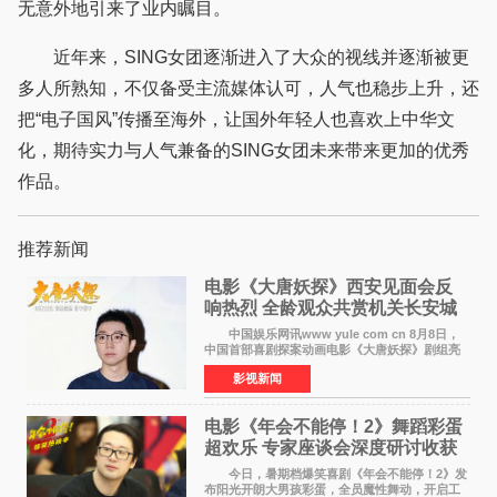
无意外地引来了业内瞩目。
近年来，SING女团逐渐进入了大众的视线并逐渐被更
多人所熟知，不仅备受主流媒体认可，人气也稳步上升，还
把“电子国风”传播至海外，让国外年轻人也喜欢上中华文
化，期待实力与人气兼备的SING女团未来带来更加的优秀
作品。
推荐新闻
电影《大唐妖探》西安见面会反
响热烈 全龄观众共赏机关长安城
中国娱乐网讯www yule com cn 8月8日，
中国首部喜剧探案动画电影《大唐妖探》剧组亮
相西安，举办线下见面会活动。导演程腾、联合
影视新闻
导演黄珉、总制片人曹紫建、制片人李莹莹、领
衔声音出演雷淞然
电影《年会不能停！2》舞蹈彩蛋
超欢乐 专家座谈会深度研讨收获
满满
今日，暑期档爆笑喜剧《年会不能停！2》发
布阳光开朗大男孩彩蛋，全员魔性舞动，开启工