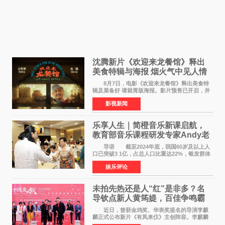
沈腾新片《欢迎来龙餐馆》释出
美食特辑与海报 烟火气中见人情
温暖
8月7日，电影《欢迎来龙餐馆》释出美食特
辑及菜备好 请就胃版海报。影片预售已开启，并
将于8月8日至10日14:00-21:00举行全国超前点
影视新闻
映。电影《欢迎来龙餐馆》作为战争美食喜剧大
片，讲述了中国
乐享人生｜简橙音乐新课启航，
教育部音乐课程研发专家Andy老
师重磅入驻领航银龄琴声
导语 截至2024年底，我国60岁及以上人
口已突破3 1亿，占总人口比重达22%，银发群体
的精神文化需求日益凸显。2024年1月，国务院办
娱乐评论
公厅印发《关于发展银发经济增进老年人福祉的
意见》——这是
未拍先热还是人“红”是非多？名
导钦点新人黄筠媞，百佳争鸣霸
气回应
近日，曾获金鸡奖、华表奖提名的导演李麒
麟正式公布新片《有凤来仪》主创阵容。李麒麟
早年凭电影《华容道》获得金鸡奖、华表奖提