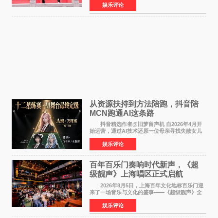
娱乐评论
名，此后长期参与国内外电影制作，其担任制片
人参与的作品亦曾
从资源扶持到方法陪跑，抖音陪
MCN跑通AI这条路
抖音精选作者@旧梦留声机 自2026年4月开
始运营，通过AI技术还原一位母亲寻找失散女儿
的故事，凭借强情感表达获得大量用户关注，发
娱乐评论
布仅21小时便获得超1亿曝光、超1000万互动。
此后，账号持续沿
百年百乐门奏响时代新声，《超
级靓声》上海唱区正式启航
2026年8月5日，上海百年文化地标百乐门迎
来了一场音乐与文化的盛事——《超级靓声》全
国励志音乐公益节目上海唱区新闻发布会暨启动
娱乐评论
仪式在此隆重举行。各界领导、嘉宾与媒体朋友
齐聚一堂，共同