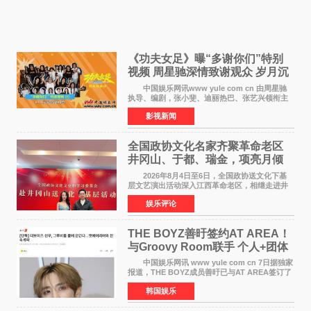
《功夫女足》曝“多谢你们”特别
视频 周星驰深情致谢观众 岁月沉
淀不灭初心
中国娱乐网讯www yule com cn 由周星驰
执导、编剧，张小斐、迪丽热巴、张艺兴领衔主
演，刘嘉玲、佐藤健特别出演，艾米、雪野、蔡
影视新闻
思贝、胡予安、倪好特别介绍的喜剧电影《功夫
女足》释出多谢你
全国政协文化名家齐聚革命老区
井冈山、于都、瑞金，项亮月倾
情献唱《桃花谣》致敬红色沃土
2026年8月4日至6日，全国政协送文化下基
层文艺演出活动深入江西革命老区，相继走进井
冈山、于都长征出发地、瑞金三地。由全国政协
娱乐评论
文化文史和学习委员会副主任、甘肃省政协原主
席欧阳坚率团，一
THE BOYZ善旴签约AT AREA！
与Groovy Room联手 个人+团体
活动并行
中国娱乐网讯 www yule com cn 7日据独家
报道，THE BOYZ成员善旴已与AT AREA签订了
专属合约。AT AREA是由知名制作人组合
韩国娱乐
Groovy Room创立的hip-hop厂牌，旗下拥有多
位实力派音乐人，在韩