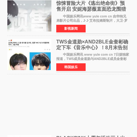
惊悚冒险大片《逃出绝命街》预
售开启 安妮海瑟薇直面恐龙围猎
中国娱乐网讯www yule com cn 由华纳兄
弟影片公司出品，J·J·艾布拉姆斯制片，大卫·罗
伯特·米切尔执导，好莱坞巨星安妮·海瑟薇和伊万
影视新闻
·麦克格雷格领衔主演的2026暑期惊悚冒险大片
《逃出绝
TWS金道勋×AND2BLE金奎彬确
定下车《音乐中心》！8月末告别
MC席位
中国娱乐网讯 www yule com cn 7日据独家
报道，TWS成员金道勋与AND2BLE成员金奎彬
将于8月离开《音乐中心》MC的位置。 金道
韩国娱乐
勋与金奎彬于去年3月与H2H A-NA一起被选为
《音乐中心》MC，约1