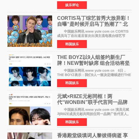
视频短片由戛纳国际电影节最佳女演员伊莎贝尔·
娱乐评论
于佩尔（Isabelle Huppert）主演，全程使用大
疆首款双主摄口
CORTIS马丁综艺首秀大放异彩！
自曝“是时候开启马丁热潮了” 北
美巡演火热进行中
中国娱乐网讯 www yule com cn CORTIS
成员马丁在出道后首次出演主流电视台综艺节
目，展现了多才多艺的魅力。 马丁出演了5日
韩国娱乐
播出的MBC《Radio Star》Fashion与Passion
之间，I&lsquo;m
THE BOYZ以9人组签约新生厂
牌！NEW暂时缺席 组合活动将坚
定不移继续
中国娱乐网讯 www yule com cn 6日，
THE BOYZ表示：我们9人一致决定继续进行THE
BOYZ组合活动，并且已经完成了组合团体活动
韩国娱乐
签约。目前正在新生厂牌下进行活动准备。尚未
离开THE BOYZ原所
元斌×RIIZE元彬同框！两
代“WONBIN”联手代言同一品牌
颜值天花板合体
中国娱乐网讯 www yule com cn 演员元斌
与RIIZE成员元彬共同担任同一品牌广告代言人。
6日据独家报道，继演员元斌之后，RIIZE元彬最
韩国娱乐
近也被选为某在线中介平台A公司的共同广告代言
人，两人将作
香港殿堂级填词人黎彼得病逝 享