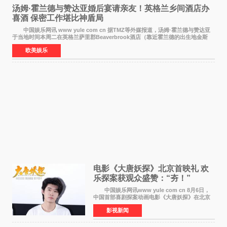
汤姆·霍兰德与赞达亚婚后宴请亲友！英格兰乡间酒店办
喜酒 保密工作堪比神盾局
中国娱乐网讯 www yule com cn 据TMZ等外媒报道，汤姆·霍兰德与赞达亚
于当地时间本周二在英格兰萨里郡Beaverbrook酒店（靠近霍兰德的出生地金斯
顿）举办婚宴，邀请家人与朋友们喝喜酒，庆祝
欧美娱乐
电影《大唐妖探》北京首映礼 欢
乐探案获观众盛赞：“夯！”
中国娱乐网讯www yule com cn 8月6日，
中国首部喜剧探案动画电影《大唐妖探》在北京
举办电影首映礼。导演程腾、联合导演黄珉、总
影视新闻
制片人曹紫建、制片人李莹莹，配音导演张喆，
对白指导程寅，领