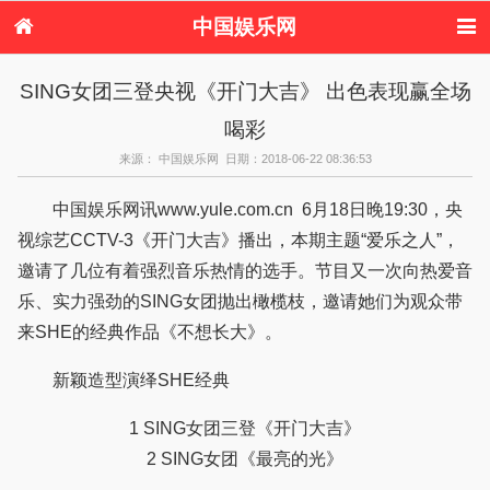
中国娱乐网
首页
新闻
女性
内地娱乐
SING女团三登央视《开门大吉》 出色表现赢全场
港台娱乐
日本娱乐
韩国娱乐
欧美娱乐
喝彩
体育花边
音乐新闻
影视新闻
内地明星八卦
港台明星八卦
日本韩国明星
欧美明星八卦
娱乐评论
来源： 中国娱乐网 日期：2018-06-22 08:36:53
八卦
中国娱乐网讯www.yule.com.cn 6月18日晚19:30，央
视综艺CCTV-3《开门大吉》播出，本期主题“爱乐之人”，
邀请了几位有着强烈音乐热情的选手。节目又一次向热爱音
乐、实力强劲的SING女团抛出橄榄枝，邀请她们为观众带
来SHE的经典作品《不想长大》。
新颖造型演绎SHE经典
1 SING女团三登《开门大吉》
2 SING女团《最亮的光》