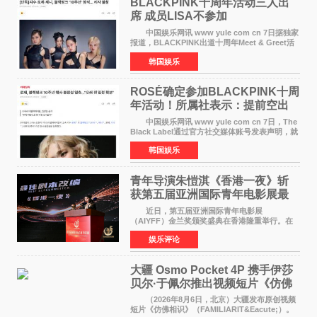
BLACKPINK十周年活动三人出
席 成员LISA不参加
中国娱乐网讯 www yule com cn 7日据独家
报道，BLACKPINK出道十周年Meet & Greet活
动将由智秀、ROS&Eacute;、JENNIE出席，
韩国娱乐
LISA将缺席。 此前BLACKPINK所属社YG并
未为组合出道十周年做
ROSÉ确定参加BLACKPINK十周
年活动！所属社表示：提前空出
了时间
中国娱乐网讯 www yule com cn 7日，The
Black Label通过官方社交媒体账号发表声明，就
近期网络上关于ROS&Eacute;个人行程及是否参
韩国娱乐
加BLACKPINK出道纪念活动的种种猜测作出正
式回应。 Th
青年导演朱愷淇《香港一夜》斩
获第五届亚洲国际青年电影展最
佳剧本改编奖
近日，第五届亚洲国际青年电影展
（AIYFF）金兰奖颁奖盛典在香港隆重举行。在
这场汇聚数百位海内外电影人、文化界人士及媒
娱乐评论
体代表的亚洲青年影视盛会上，香港本土电影
《香港一夜》（Dawn in Ho
大疆 Osmo Pocket 4P 携手伊莎
贝尔·于佩尔推出视频短片《仿佛
相识》
（2026年8月6日，北京）大疆发布原创视频
短片《仿佛相识》（FAMILIARIT&Eacute;）。