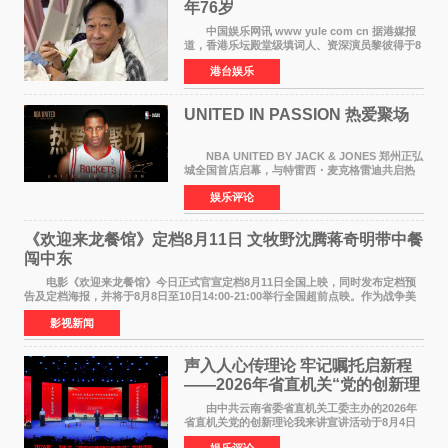
年76岁​
中国娱乐网讯 www yule com cn 据港媒报
道，香港乐坛殿堂级填词人、资深演员黎彼得于8
月5日上午因病离世，终年76岁。好友钟志光透
港台娱乐
露，黎彼得今年3月中风后便卧床休养，身体机能
持续衰退，最
UNITED IN PASSION 热爱聚场
NBA UNITED BY JACK & JONES 郑州正弘
城全国首店启幕，与特雷西・麦克格雷迪共启热
爱 2026 年7 月21 日，
娱乐评论
NBAUNITEDBYJACK&JONES 全国首店，于郑
州正弘城正式启幕。NBA 传奇球星
《欢迎来龙餐馆》定档8月11日 文牧野沈腾蒋奇明带中餐
闯中东
电影《欢迎来龙餐馆》今日正式官宣定档8月11日全国上映，同时发布定档预
告及定档海报，并将于8月8日至10日14:00-21:00举行全国超前点映。作为战争美
食大片，影片讲述的是中国厨师徐福（沈腾
影视新闻
声入人心传理论 牢记嘱托启新程
——2026年省直机关“党的创新理
论我来讲”宣讲活动圆满落幕
由中共云南省委省直机关工委主办的2026年
省直机关党的创新理论我来讲宣讲活动于8月4日
至5日在昆明举办。活动以 "牢记嘱托 感恩奋进