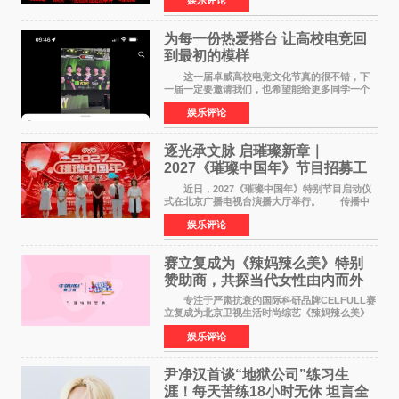
娱乐评论
开创云南发展新局面 "为主题，坚持以新时代中国
特色社会主义
为每一份热爱搭台 让高校电竞回
到最初的模样
这一届卓威高校电竞文化节真的很不错，下
一届一定要邀请我们，也希望能给更多同学一个
来到现场的机会。 2026卓威高校电竞文化节
娱乐评论
已经落下帷幕，在活动结束后，仍有不少高校电
竞社负责人和现
逐光承文脉 启璀璨新章｜
2027《璀璨中国年》节目招募工
作圆满启动
近日，2027《璀璨中国年》特别节目启动仪
式在北京广播电视台演播大厅举行。 传播中
华优秀传统文化，弘扬纯正国风艺术，打造高规
娱乐评论
格、高质感、正能量的文艺盛典，是璀璨中国年
矢志不渝的初心
赛立复成为《辣妈辣么美》特别
赞助商，共探当代女性由内而外
活力美
专注于严肃抗衰的国际科研品牌CELFULL赛
立复成为北京卫视生活时尚综艺《辣妈辣么美》
的特别赞助商,明星辣妈袁咏仪倾情参与，向广大
娱乐评论
都市女性传递健康生活新主张，寄语当代女性在
家庭与自我之间
尹净汉首谈“地狱公司”练习生
涯！每天苦练18小时无休 坦言全