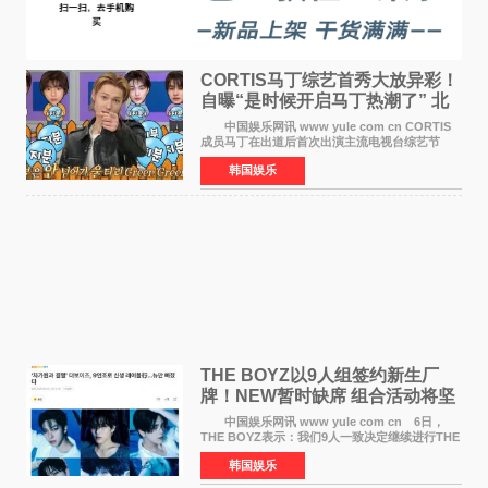
CORTIS马丁综艺首秀大放异彩！
自曝“是时候开启马丁热潮了” 北
美巡演火热进行中
中国娱乐网讯 www yule com cn CORTIS
成员马丁在出道后首次出演主流电视台综艺节
目，展现了多才多艺的魅力。 马丁出演了5日
韩国娱乐
播出的MBC《Radio Star》Fashion与Passion
之间，I&lsquo;m
THE BOYZ以9人组签约新生厂
牌！NEW暂时缺席 组合活动将坚
定不移继续
中国娱乐网讯 www yule com cn 6日，
THE BOYZ表示：我们9人一致决定继续进行THE
BOYZ组合活动，并且已经完成了组合团体活动
韩国娱乐
签约。目前正在新生厂牌下进行活动准备。尚未
离开THE BOYZ原所