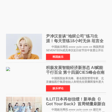
尹净汉首谈“地狱公司”练习生
涯！每天苦练18小时无休 坦言全
靠成员撑过来
中国娱乐网讯 www yule com cn 韩国男团
SEVENTEEN成员净汉近日在节目中首度公开出
道前的残酷练习生经历，并提及经纪公司Pledis
韩国娱乐
娱乐，引发广泛关注。 在8月2日播出的日本
TBS综艺节目《周
积极发展智能经济新形态 Al赋能
千行百业 第十四届CIES峰会在南
京盛大召开
中国医院改革先锋、著名医院管理专家、北
京健临医疗集团创始人朱明先生荣膺两项年度大
奖 2026年7月31日，盛夏金陵，长江之畔，
娱乐评论
以重落地·真务实·强链接为主题的2026&lsquo;人
工智能+&rsquo
ILLIT日本再创佳绩！新单曲《I
Got Your Back》首周销量刷新自
身纪录
中国娱乐网讯 www yule com cn 据日本