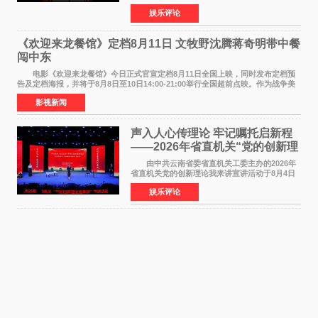
爱 2026 年7 月21 日，
娱乐评论
NBAUNITEDBYJACK&JONES 全国首店，于郑
州正弘城正式启幕。NBA 传奇球星
《欢迎来龙餐馆》定档8月11日 文牧野沈腾蒋奇明带中餐
闯中东
电影《欢迎来龙餐馆》今日正式官宣定档8月11日全国上映，同时发布定档预
告及定档海报，并将于8月8日至10日14:00-21:00举行全国超前点映。作为战争美
食大片，影片讲述的是中国厨师徐福（沈腾
影视新闻
声入人心传理论 牢记嘱托启新程
——2026年省直机关“党的创新理
论我来讲”宣讲活动圆满落幕
由中共云南省委省直机关工委主办的2026年
省直机关党的创新理论我来讲宣讲活动于8月4日
至5日在昆明举办。活动以 "牢记嘱托 感恩奋进
娱乐评论
开创云南发展新局面 "为主题，坚持以新时代中国
特色社会主义