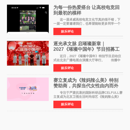
为每一份热爱搭台 让高校电竞回
到最初的模样
这一届卓威高校电竞文化节真的很不错，下
一届一定要邀请我们，也希望能给更多同学一个
来到现场的机会。 2026卓威高校电竞文化节
娱乐评论
已经落下帷幕，在活动结束后，仍有不少高校电
竞社负责人和现
逐光承文脉 启璀璨新章｜
2027《璀璨中国年》节目招募工
作圆满启动
近日，2027《璀璨中国年》特别节目启动仪
式在北京广播电视台演播大厅举行。 传播中
华优秀传统文化，弘扬纯正国风艺术，打造高规
娱乐评论
格、高质感、正能量的文艺盛典，是璀璨中国年
矢志不渝的初心
赛立复成为《辣妈辣么美》特别
赞助商，共探当代女性由内而外
活力美
专注于严肃抗衰的国际科研品牌CELFULL赛
立复成为北京卫视生活时尚综艺《辣妈辣么美》
的特别赞助商,明星辣妈袁咏仪倾情参与，向广大
娱乐评论
都市女性传递健康生活新主张，寄语当代女性在
家庭与自我之间