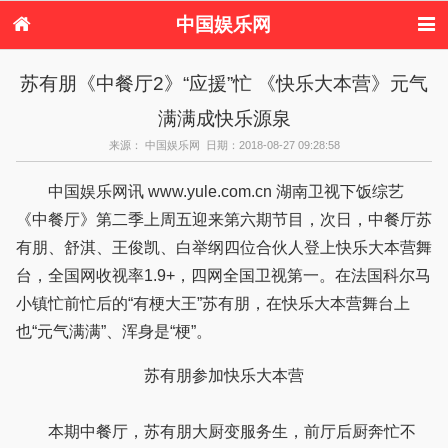
中国娱乐网
首页
新闻
女性
内地娱乐
苏有朋《中餐厅2》“应援”忙 《快乐大本营》元气
港台娱乐
日本娱乐
韩国娱乐
欧美娱乐
满满成快乐源泉
体育花边
音乐新闻
影视新闻
内地明星八卦
港台明星八卦
日本韩国明星
欧美明星八卦
娱乐评论
来源： 中国娱乐网 日期：2018-08-27 09:28:58
八卦
中国娱乐网讯 www.yule.com.cn 湖南卫视下饭综艺
《中餐厅》第二季上周五迎来第六期节目，次日，中餐厅苏
有朋、舒淇、王俊凯、白举纲四位合伙人登上快乐大本营舞
台，全国网收视率1.9+，四网全国卫视第一。在法国科尔马
小镇忙前忙后的“有梗大王”苏有朋，在快乐大本营舞台上
也“元气满满”、浑身是“梗”。
苏有朋参加快乐大本营
本期中餐厅，苏有朋大厨变服务生，前厅后厨奔忙不