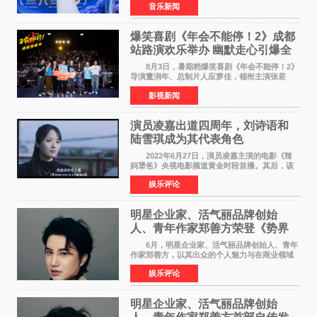
音乐新闻
Creative Awards白金奖（Platinum Winner）、
英国London Design
爆笑喜剧《年会不能停！2》成都
站路演欢乐举办 幽默走心引爆全
场共鸣
8月3日，暑期档爆笑喜剧《年会不能停！2》
导演董润年、总制片人应萝佳，领衔主演张若
昀、白客，惊喜出演庄达菲，特别主演孙艺洲，
影视新闻
特别出演田雨，友情出演欧阳奋强出席成都路
演，与观众近距离互
演员凌嘉出道四周年，刘诗语和
陆雪琪成为其代表角色
2022年6月27日，演员凌嘉主演的电影《辣
妈犟爸》央视电影频道黄金时段首播。其后，该
电影在央视电影频道多次复播（2022年8月10
娱乐评论
日，2022年9月30日，2023年7月17日，2025年7
月14日）。除了多次复
明星企业家、活气丽品牌创始
人、青年作家郑善方荣登《势界
POWERCIRCLES》6月刊
6月，明星企业家、活气丽品牌创始人、青年
作家郑善方，以其出众的个人魅力与在商业领域
的卓越建树，成功登上《势界
娱乐评论
POWERCIRCLES》，展现了他在时尚与商业领
域的双重影响力。 明星企业家、青
明星企业家、活气丽品牌创始