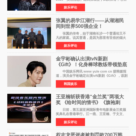
体育场盛大开唱。许嵩与数万歌迷在此相聚，从
娱乐评论
浪漫惬意的舞台设计到充满诚意与惊喜的现场互
动，共同开启了一场关于
张翼的易学江湖行——从湖湘民
间到世界500强企业！
张翼的传奇，始于湖南长沙一个普通却又不
凡的家庭。说其普通，是因为那里有世俗的烟火
气；说其不凡，是因为家中有一位洞悉天地玄机
娱乐评论
的长者——他的爷爷。作为当地的风水师，爷爷
是张翼走进易学
金宇彬确认出演tvN新剧
《Gift》！化身棒球教练带领垫底
球队逆袭
中国娱乐网讯 www yule com cn 据韩媒报
道，演员金宇彬确定出演tvN新剧《Gift》，该剧
预计将于下半年播出，引发观众高度期待。
韩国娱乐
本剧改编自同名网络漫画，讲述一位经历意外事
故后获得特殊
王亚楠斩获香港“金兰奖”两项大
奖 《给时间的情书》《旗袍刺
客》双双获肯定
日前，第五届亚洲国际青年电影展金兰奖颁
奖典礼在香港举行。江一燕、王亚楠、于文文、
李东学等知名演员出席活动。著名演员、导演王
娱乐评论
亚楠凭借音乐故事片《给时间的情书》和院线电
影《旗袍刺客》
权志龙恶评者被判罚款700万韩