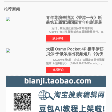
推荐新闻
青年导演朱愷淇《香港一夜》斩
获第五届亚洲国际青年电影展最
佳剧本改编奖
近日，第五届亚洲国际青年电影展
（AIYFF）金兰奖颁奖盛典在香港隆重举行。在
这场汇聚数百位海内外电影人、文化界人士及媒
娱乐评论
体代表的亚洲青年影视盛会上，香港本土电影
《香港一夜》（Dawn in Ho
大疆 Osmo Pocket 4P 携手伊莎
贝尔·于佩尔推出视频短片《仿佛
相识》
（2026年8月6日，北京）大疆发布原创视频
短片《仿佛相识》（FAMILIARIT&Eacute;）。
视频短片由戛纳国际电影节最佳女演员伊莎贝尔·
娱乐评论
于佩尔（Isabelle Huppert）主演，全程使用大
疆首款双主摄口