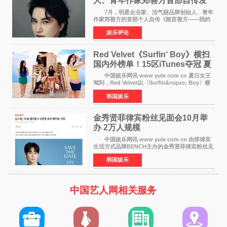
人、青年作家郑善方首部自传发
布， 书写跨界创业者的成长答卷
7月，明星企业家、活气丽品牌创始人、青年
作家郑善方的首部个人自传《能言善方——我的
跨界人生》正式发行。这本书以他的人生轨迹为
娱乐评论
脉络，首次完整公开了从逐梦少年到横跨美业、
公益等多领域的
Red Velvet《Surfin‘ Boy》横扫
国内外榜单！15区iTunes夺冠 夏
日女王强势回归
中国娱乐网讯 www yule com cn 夏日女王
驾到，Red Velvet以〈Surfin&rsquo; Boy〉横
扫国内外榜单，获得音乐粉丝的热烈反响。
韩国娱乐
Red Velvet于3日发行了夏日迷你专辑《Velvet
Summer》，
金秀贤菲律宾粉丝见面会10月举
办 2万人规模
中国娱乐网讯 www yule com cn 由菲律宾
生活方式品牌BENCH主办的金秀贤菲律宾粉丝见
面会，将于10月2日在马尼拉SM Mall of
韩国娱乐
Asia（MOA）竞技场举行，预计规模达2万人。
这也是金秀贤自去年陷
中国艺人网相关服务