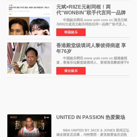
元斌×RIIZE元彬同框！两
代“WONBIN”联手代言同一品牌
颜值天花板合体
中国娱乐网讯 www yule com cn 演员元斌
与RIIZE成员元彬共同担任同一品牌广告代言人。
6日据独家报道，继演员元斌之后，RIIZE元彬最
韩国娱乐
近也被选为某在线中介平台A公司的共同广告代言
人，两人将作
香港殿堂级填词人黎彼得病逝 享
年76岁​
中国娱乐网讯 www yule com cn 据港媒报
道，香港乐坛殿堂级填词人、资深演员黎彼得于8
月5日上午因病离世，终年76岁。好友钟志光透
港台娱乐
露，黎彼得今年3月中风后便卧床休养，身体机能
持续衰退，最
UNITED IN PASSION 热爱聚场
NBA UNITED BY JACK & JONES 郑州正弘
城全国首店启幕，与特雷西・麦克格雷迪共启热