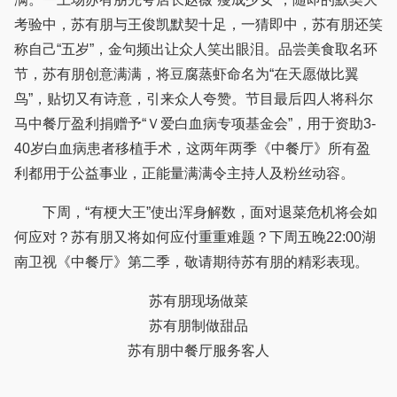
考验中，苏有朋与王俊凯默契十足，一猜即中，苏有朋还笑
称自己“五岁”，金句频出让众人笑出眼泪。品尝美食取名环
节，苏有朋创意满满，将豆腐蒸虾命名为“在天愿做比翼
鸟”，贴切又有诗意，引来众人夸赞。节目最后四人将科尔
马中餐厅盈利捐赠予“Ｖ爱白血病专项基金会”，用于资助3-
40岁白血病患者移植手术，这两年两季《中餐厅》所有盈
利都用于公益事业，正能量满满令主持人及粉丝动容。
下周，“有梗大王”使出浑身解数，面对退菜危机将会如
何应对？苏有朋又将如何应付重重难题？下周五晚22:00湖
南卫视《中餐厅》第二季，敬请期待苏有朋的精彩表现。
苏有朋现场做菜
苏有朋制做甜品
苏有朋中餐厅服务客人