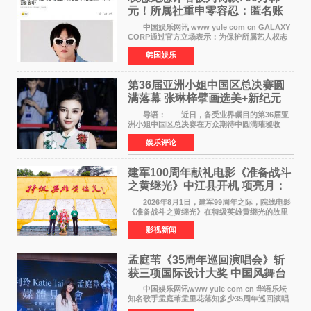
元！所属社重申零容忍：匿名账
号也难逃刑责
中国娱乐网讯 www yule com cn GALAXY
CORP通过官方立场表示：为保护所属艺人权志
龙的名誉和权益，将持续对网络上发生的名誉损
韩国娱乐
害、散布虚假事实、侮辱、恶意诽谤等行为采取
法律应对措施。
第36届亚洲小姐中国区总决赛圆
满落幕 张琳梓擘画选美+新纪元
导语： 近日，备受业界瞩目的第36届亚
洲小姐中国区总决赛在万众期待中圆满璀璨收
官。整场盛典汇聚万千芳华，不仅完成了新一届
娱乐评论
美丽代言人的加冕选拔，更在行业发展层面带来
颠覆性突破。活动
建军100周年献礼电影《准备战斗
之黄继光》中江县开机 项亮月：
以光影为笔，书写英雄赞歌
2026年8月1日，建军99周年之际，院线电影
《准备战斗之黄继光》在特级英雄黄继光的故里
——四川省德阳市中江县黄继光出生地正式开
影视新闻
机。本片出品人、总制片人项亮月主持开机仪
式，&zwnj;特级英雄
孟庭苇《35周年巡回演唱会》斩
获三项国际设计大奖 中国风舞台
美学获全球认可
中国娱乐网讯www yule com cn 华语乐坛
知名歌手孟庭苇孟里花落知多少35周年巡回演唱
会再传喜讯。该演唱会先后荣获美国MUSE