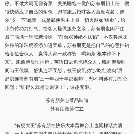
停。不做大厨无需备菜，美美睡饱一觉的苏有朋初上任，便
很快适应了自己的角色，跑前跑后招呼客人落座点餐，偶
尔“皮一下”尬舞，或是武侠男主上身，切火腿如“练剑”，给
小白传功力打气。给客人提供服务之余，苏有朋也闲不住，
煮了满满一锅黑糖珍珠，“前台双帅绝不认输”，不仅将风味
独特的珍珠奶茶添加进菜单，苏有朋更是把自己的心意推销
给各位合伙人，赢得大家一致称赞，喝奶茶“根本停不下
来”。跑前跑后忙推销，英语口语也惊艳众人，晚间聚餐时
间与王俊凯、舒淇连环互怼，被王俊凯劝“少吃红烧肉”后，
舒淇连夸苏有朋“三十年四十年都很帅”，却不料苏有朋扎心
回怼：“红得久就是会说话！”，逗趣无限。
苏有朋关心菜品味道
苏有朋微笑伫立
“有梗大王”苏有朋在快乐大本营舞台上也同样活力满
满。一上场苏有朋先夸店长赵薇“瘦成少女”，随即的默契大