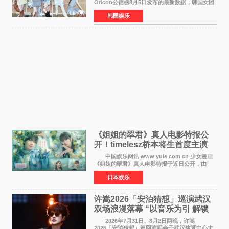
Oricon公信榜8月5日发布的最新数据，韩国女团
ILLIT在日本发行的第二张单曲《I Got Your
韩国娱乐
Back》首周销量达到71,009张，成功跻身最新一
期周单曲排行
《姐姐的翠君》真人电影特报公
开！timelesz桥本将生首度主演
12月4日上映
中国娱乐网讯 www yule com cn 少女漫画
《姐姐的翠君》真人电影特报于近日公开，由
timelesz成员桥本将生担任主演，这也是他首次
日本娱乐
担任电影主演，引发高度关注。 女高中生咲
苗翠（中岛瑠菜
许嵩2026「安泊猜想」巡演武汉
双场浪漫落幕 “以音乐为引 解锁
江城记忆”
2026年7月31日、8月2日两晚，许嵩
2026「安泊猜想」巡回演唱会于武汉体育中心主