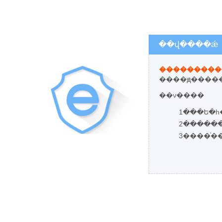
��վ����ǽ
����ԭ�����
��ν����
1���Ե�һ
3����ͨ�