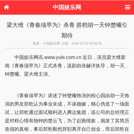
中国娱乐网
首页
新闻
女性
内地娱乐
梁大维《青春须早为》杀青 搭档胡一天钟楚曦引
港台娱乐
日本娱乐
韩国娱乐
欧美娱乐
期待
体育花边
音乐新闻
影视新闻
内地明星八卦
港台明星八卦
日本韩国明星
欧美明星八卦
娱乐评论
来源： 中国娱乐网 日期：2018-10-30 08:36:35
八卦
中国娱乐网讯 www.yule.com.cn 近日，演员梁大维新
戏《青春须早为》正式杀青，该剧由张赫洋执导，胡一天、
钟楚曦、梁大维主演。
《青春须早为》讲述了钟楚曦饰演的程心因由胡一天饰
演的男友郑乾认为事业未成，不谈婚嫁，精心伪造了一场面
试，让郑乾通过面试顺利进入腾达集团，该公司的总经理正
是对程心情有独钟的楚云飞，为了赶跑情敌，揭发了其简历
造假的真相，事后郑乾毅然辞职离开自己创业，而后郑乾在