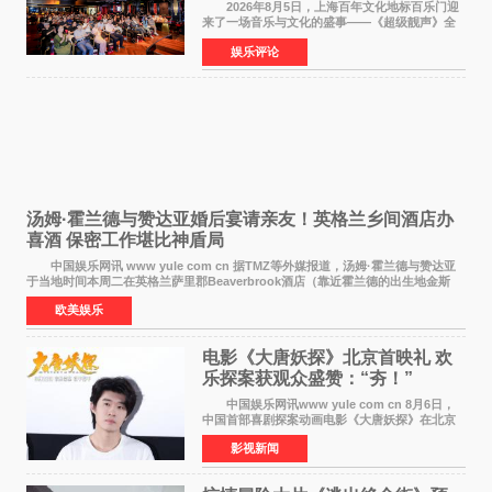
2026年8月5日，上海百年文化地标百乐门迎
来了一场音乐与文化的盛事——《超级靓声》全
国励志音乐公益节目上海唱区新闻发布会暨启动
娱乐评论
仪式在此隆重举行。各界领导、嘉宾与媒体朋友
齐聚一堂，共同
汤姆·霍兰德与赞达亚婚后宴请亲友！英格兰乡间酒店办
喜酒 保密工作堪比神盾局
中国娱乐网讯 www yule com cn 据TMZ等外媒报道，汤姆·霍兰德与赞达亚
于当地时间本周二在英格兰萨里郡Beaverbrook酒店（靠近霍兰德的出生地金斯
顿）举办婚宴，邀请家人与朋友们喝喜酒，庆祝
欧美娱乐
电影《大唐妖探》北京首映礼 欢
乐探案获观众盛赞：“夯！”
中国娱乐网讯www yule com cn 8月6日，
中国首部喜剧探案动画电影《大唐妖探》在北京
举办电影首映礼。导演程腾、联合导演黄珉、总
影视新闻
制片人曹紫建、制片人李莹莹，配音导演张喆，
对白指导程寅，领