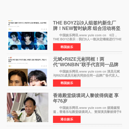
THE BOYZ以9人组签约新生厂
牌！NEW暂时缺席 组合活动将坚
定不移继续
中国娱乐网讯 www yule com cn 6日，
THE BOYZ表示：我们9人一致决定继续进行THE
BOYZ组合活动，并且已经完成了组合团体活动
韩国娱乐
签约。目前正在新生厂牌下进行活动准备。尚未
离开THE BOYZ原所
元斌×RIIZE元彬同框！两
代“WONBIN”联手代言同一品牌
颜值天花板合体
中国娱乐网讯 www yule com cn 演员元斌
与RIIZE成员元彬共同担任同一品牌广告代言人。
6日据独家报道，继演员元斌之后，RIIZE元彬最
韩国娱乐
近也被选为某在线中介平台A公司的共同广告代言
人，两人将作
香港殿堂级填词人黎彼得病逝 享
年76岁​
中国娱乐网讯 www yule com cn 据港媒报
道，香港乐坛殿堂级填词人、资深演员黎彼得于8
月5日上午因病离世，终年76岁。好友钟志光透
港台娱乐
露，黎彼得今年3月中风后便卧床休养，身体机能
持续衰退，最