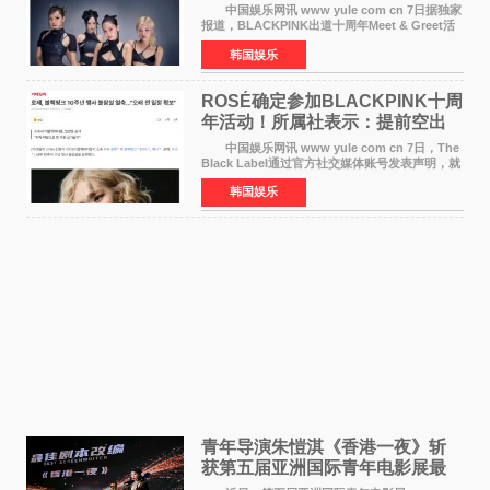
中国娱乐网讯 www yule com cn 7日据独家
报道，BLACKPINK出道十周年Meet & Greet活
动将由智秀、ROS&Eacute;、JENNIE出席，
韩国娱乐
LISA将缺席。 此前BLACKPINK所属社YG并
未为组合出道十周年做
ROSÉ确定参加BLACKPINK十周
年活动！所属社表示：提前空出
了时间
中国娱乐网讯 www yule com cn 7日，The
Black Label通过官方社交媒体账号发表声明，就
近期网络上关于ROS&Eacute;个人行程及是否参
韩国娱乐
加BLACKPINK出道纪念活动的种种猜测作出正
式回应。 Th
青年导演朱愷淇《香港一夜》斩
获第五届亚洲国际青年电影展最
佳剧本改编奖