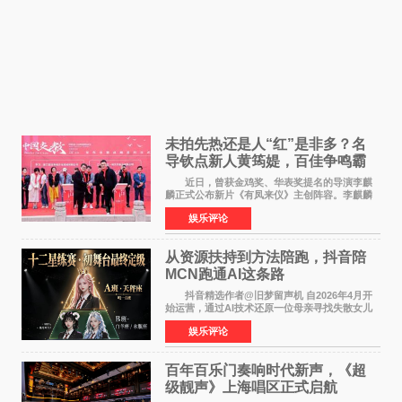
未拍先热还是人“红”是非多？名
导钦点新人黄筠媞，百佳争鸣霸
气回应
近日，曾获金鸡奖、华表奖提名的导演李麒
麟正式公布新片《有凤来仪》主创阵容。李麒麟
早年凭电影《华容道》获得金鸡奖、华表奖提
娱乐评论
名，此后长期参与国内外电影制作，其担任制片
人参与的作品亦曾
从资源扶持到方法陪跑，抖音陪
MCN跑通AI这条路
抖音精选作者@旧梦留声机 自2026年4月开
始运营，通过AI技术还原一位母亲寻找失散女儿
的故事，凭借强情感表达获得大量用户关注，发
娱乐评论
布仅21小时便获得超1亿曝光、超1000万互动。
此后，账号持续沿
百年百乐门奏响时代新声，《超
级靓声》上海唱区正式启航