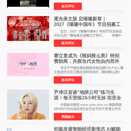
来到现场的机会。 2026卓威高校电竞文化节
娱乐评论
已经落下帷幕，在活动结束后，仍有不少高校电
竞社负责人和现
逐光承文脉 启璀璨新章｜
2027《璀璨中国年》节目招募工
作圆满启动
近日，2027《璀璨中国年》特别节目启动仪
式在北京广播电视台演播大厅举行。 传播中
华优秀传统文化，弘扬纯正国风艺术，打造高规
娱乐评论
格、高质感、正能量的文艺盛典，是璀璨中国年
矢志不渝的初心
赛立复成为《辣妈辣么美》特别
赞助商，共探当代女性由内而外
活力美
专注于严肃抗衰的国际科研品牌CELFULL赛
立复成为北京卫视生活时尚综艺《辣妈辣么美》
的特别赞助商,明星辣妈袁咏仪倾情参与，向广大
娱乐评论
都市女性传递健康生活新主张，寄语当代女性在
家庭与自我之间
尹净汉首谈“地狱公司”练习生
涯！每天苦练18小时无休 坦言全
靠成员撑过来
中国娱乐网讯 www yule com cn 韩国男团
SEVENTEEN成员净汉近日在节目中首度公开出
道前的残酷练习生经历，并提及经纪公司Pledis
韩国娱乐
娱乐，引发广泛关注。 在8月2日播出的日本
TBS综艺节目《周
积极发展智能经济新形态 Al赋能