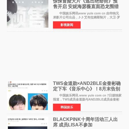
惊悚冒险大片《逃出绝命街》预
售开启 安妮海瑟薇直面恐龙围猎
中国娱乐网讯www yule com cn 由华纳兄
弟影片公司出品，J·J·艾布拉姆斯制片，大卫·罗
伯特·米切尔执导，好莱坞巨星安妮·海瑟薇和伊万
影视新闻
·麦克格雷格领衔主演的2026暑期惊悚冒险大片
《逃出绝
TWS金道勋×AND2BLE金奎彬确
定下车《音乐中心》！8月末告别
MC席位
中国娱乐网讯 www yule com cn 7日据独家
报道，TWS成员金道勋与AND2BLE成员金奎彬
将于8月离开《音乐中心》MC的位置。 金道
韩国娱乐
勋与金奎彬于去年3月与H2H A-NA一起被选为
《音乐中心》MC，约1
BLACKPINK十周年活动三人出
席 成员LISA不参加