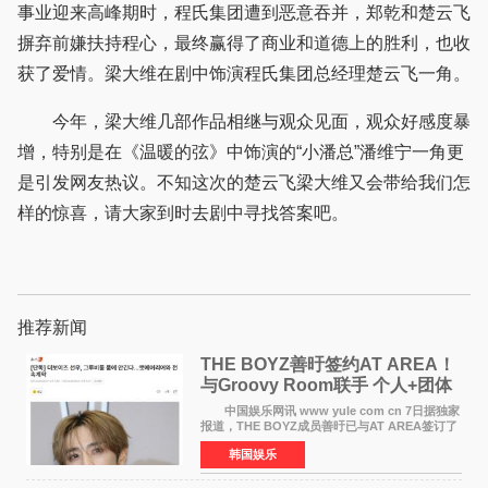
事业迎来高峰期时，程氏集团遭到恶意吞并，郑乾和楚云飞
摒弃前嫌扶持程心，最终赢得了商业和道德上的胜利，也收
获了爱情。梁大维在剧中饰演程氏集团总经理楚云飞一角。
今年，梁大维几部作品相继与观众见面，观众好感度暴
增，特别是在《温暖的弦》中饰演的“小潘总”潘维宁一角更
是引发网友热议。不知这次的楚云飞梁大维又会带给我们怎
样的惊喜，请大家到时去剧中寻找答案吧。
推荐新闻
THE BOYZ善旴签约AT AREA！
与Groovy Room联手 个人+团体
活动并行
中国娱乐网讯 www yule com cn 7日据独家
报道，THE BOYZ成员善旴已与AT AREA签订了
专属合约。AT AREA是由知名制作人组合
韩国娱乐
Groovy Room创立的hip-hop厂牌，旗下拥有多
位实力派音乐人，在韩