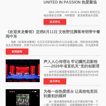
UNITED IN PASSION 热爱聚场
NBA UNITED BY JACK & JONES 郑州正弘
城全国首店启幕，与特雷西・麦克格雷迪共启热
爱 2026 年7 月21 日，
娱乐评论
NBAUNITEDBYJACK&JONES 全国首店，于郑
州正弘城正式启幕。NBA 传奇球星
《欢迎来龙餐馆》定档8月11日 文牧野沈腾蒋奇明带中餐
闯中东
电影《欢迎来龙餐馆》今日正式官宣定档8月11日全国上映，同时发布定档预
告及定档海报，并将于8月8日至10日14:00-21:00举行全国超前点映。作为战争美
食大片，影片讲述的是中国厨师徐福（沈腾
影视新闻
声入人心传理论 牢记嘱托启新程
——2026年省直机关“党的创新理
论我来讲”宣讲活动圆满落幕
由中共云南省委省直机关工委主办的2026年
省直机关党的创新理论我来讲宣讲活动于8月4日
至5日在昆明举办。活动以 "牢记嘱托 感恩奋进
娱乐评论
开创云南发展新局面 "为主题，坚持以新时代中国
特色社会主义
为每一份热爱搭台 让高校电竞回
到最初的模样
这一届卓威高校电竞文化节真的很不错，下
一届一定要邀请我们，也希望能给更多同学一个