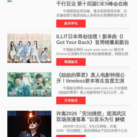
千行百业 第十四届CIES峰会在南
京盛大召开
中国医院改革先锋、著名医院管理专家、北
京健临医疗集团创始人朱明先生荣膺两项年度大
奖 2026年7月31日，盛夏金陵，长江之畔，
娱乐评论
以重落地·真务实·强链接为主题的2026&lsquo;人
工智能+&rsquo
ILLIT日本再创佳绩！新单曲《I
Got Your Back》首周销量刷新自
身纪录
中国娱乐网讯 www yule com cn 据日本
Oricon公信榜8月5日发布的最新数据，韩国女团
ILLIT在日本发行的第二张单曲《I Got Your
韩国娱乐
Back》首周销量达到71,009张，成功跻身最新一
期周单曲排行
《姐姐的翠君》真人电影特报公
开！timelesz桥本将生首度主演
12月4日上映
中国娱乐网讯 www yule com cn 少女漫画
《姐姐的翠君》真人电影特报于近日公开，由
timelesz成员桥本将生担任主演，这也是他首次
日本娱乐
担任电影主演，引发高度关注。 女高中生咲
苗翠（中岛瑠菜
许嵩2026「安泊猜想」巡演武汉
双场浪漫落幕 “以音乐为引 解锁
江城记忆”
2026年7月31日、8月2日两晚，许嵩
2026「安泊猜想」巡回演唱会于武汉体育中心主
体育场盛大开唱。许嵩与数万歌迷在此相聚，从