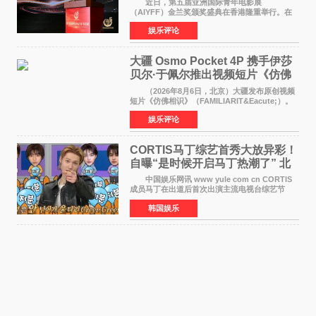
近日，第五届亚洲国际青年电影展
（AIYFF）金兰奖颁奖盛典在香港隆重举行。在
这场汇聚数百位海内外电影人、文化界人士及媒
娱乐评论
体代表的亚洲青年影视盛会上，香港本土电影
《香港一夜》（Dawn in Ho
大疆 Osmo Pocket 4P 携手伊莎
贝尔·于佩尔推出视频短片《仿佛
相识》
（2026年8月6日，北京）大疆发布原创视频
短片《仿佛相识》（FAMILIARIT&Eacute;）。
视频短片由戛纳国际电影节最佳女演员伊莎贝尔·
娱乐评论
于佩尔（Isabelle Huppert）主演，全程使用大
疆首款双主摄口
CORTIS马丁综艺首秀大放异彩！
自曝“是时候开启马丁热潮了” 北
美巡演火热进行中
中国娱乐网讯 www yule com cn CORTIS
成员马丁在出道后首次出演主流电视台综艺节
目，展现了多才多艺的魅力。 马丁出演了5日
韩国娱乐
播出的MBC《Radio Star》Fashion与Passion
之间，I&lsquo;m