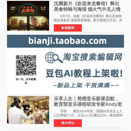
沈腾新片《欢迎来龙餐馆》释出
美食特辑与海报 烟火气中见人情
温暖
8月7日，电影《欢迎来龙餐馆》释出美食特
辑及菜备好 请就胃版海报。影片预售已开启，并
将于8月8日至10日14:00-21:00举行全国超前点
影视新闻
映。电影《欢迎来龙餐馆》作为战争美食喜剧大
片，讲述了中国
乐享人生｜简橙音乐新课启航，
教育部音乐课程研发专家Andy老
师重磅入驻领航银龄琴声
导语 截至2024年底，我国60岁及以上人
口已突破3 1亿，占总人口比重达22%，银发群体
的精神文化需求日益凸显。2024年1月，国务院办
娱乐评论
公厅印发《关于发展银发经济增进老年人福祉的
意见》——这是