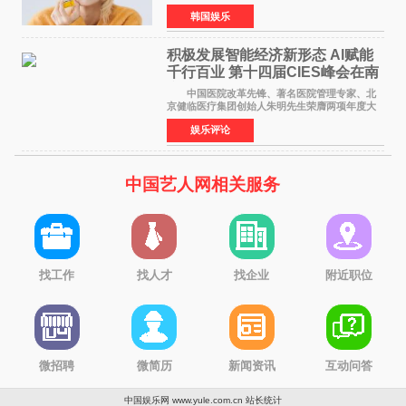
道前的残酷练习生经历，并提及经纪公司Pledis
韩国娱乐
娱乐，引发广泛关注。 在8月2日播出的日本
TBS综艺节目《周
积极发展智能经济新形态 Al赋能
千行百业 第十四届CIES峰会在南
京盛大召开
中国医院改革先锋、著名医院管理专家、北
京健临医疗集团创始人朱明先生荣膺两项年度大
奖 2026年7月31日，盛夏金陵，长江之畔，
娱乐评论
以重落地·真务实·强链接为主题的2026&lsquo;人
工智能+&rsquo
中国艺人网相关服务
找工作
找人才
找企业
附近职位
微招聘
微简历
新闻资讯
互动问答
中国娱乐网 www.yule.com.cn
站长统计