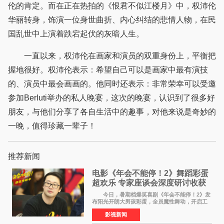
伦的肯定。而在正在热拍的《恨君不似江楼月》中，权沛伦
华丽转身，饰演一位身世曲折、内心纠结的悲情人物，在民
国乱世中上演着跌宕起伏的灰暗人生。
一直以来，权沛伦在画家和演员的双重身份上，平衡把
握地很好。权沛伦表示：希望自己可以是画家中最有演技
的、演员中最会画画的。他同时还表示：非常荣幸可以受邀
参加Berluti举办的私人晚宴，这次的晚宴，认识到了很多好
朋友，与他们分享了各自生活中的趣事，对他来说是奇妙的
一晚，值得珍藏一辈子！
推荐新闻
电影《年会不能停！2》舞蹈彩蛋
超欢乐 专家座谈会深度研讨收获
满满
今日，暑期档爆笑喜剧《年会不能停！2》发
布阳光开朗大男孩彩蛋，全员魔性舞动，开启工
位狂欢模式。影片于昨日同步举办专家座谈会，
影视新闻
导演董润年、总制片人应萝佳出席现场，与一众
业内、学界专家