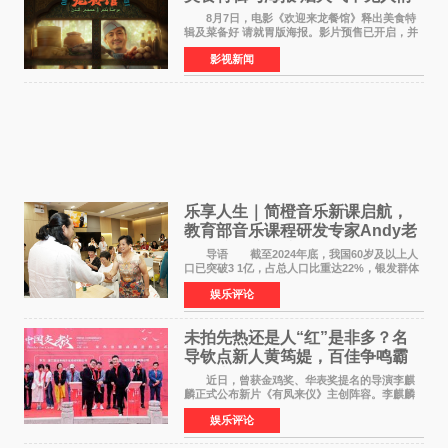
温暖
8月7日，电影《欢迎来龙餐馆》释出美食特
辑及菜备好 请就胃版海报。影片预售已开启，并
将于8月8日至10日14:00-21:00举行全国超前点
影视新闻
映。电影《欢迎来龙餐馆》作为战争美食喜剧大
片，讲述了中国
乐享人生｜简橙音乐新课启航，
教育部音乐课程研发专家Andy老
师重磅入驻领航银龄琴声
导语 截至2024年底，我国60岁及以上人
口已突破3 1亿，占总人口比重达22%，银发群体
的精神文化需求日益凸显。2024年1月，国务院办
娱乐评论
公厅印发《关于发展银发经济增进老年人福祉的
意见》——这是
未拍先热还是人“红”是非多？名
导钦点新人黄筠媞，百佳争鸣霸
气回应
近日，曾获金鸡奖、华表奖提名的导演李麒
麟正式公布新片《有凤来仪》主创阵容。李麒麟
早年凭电影《华容道》获得金鸡奖、华表奖提
娱乐评论
名，此后长期参与国内外电影制作，其担任制片
人参与的作品亦曾