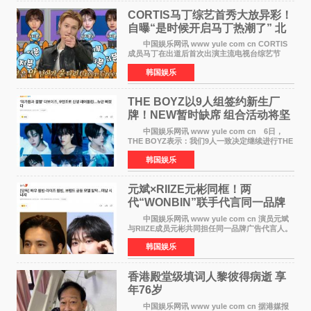
CORTIS马丁综艺首秀大放异彩！
自曝“是时候开启马丁热潮了” 北
美巡演火热进行中
中国娱乐网讯 www yule com cn CORTIS
成员马丁在出道后首次出演主流电视台综艺节
目，展现了多才多艺的魅力。 马丁出演了5日
韩国娱乐
播出的MBC《Radio Star》Fashion与Passion
之间，I&lsquo;m
THE BOYZ以9人组签约新生厂
牌！NEW暂时缺席 组合活动将坚
定不移继续
中国娱乐网讯 www yule com cn 6日，
THE BOYZ表示：我们9人一致决定继续进行THE
BOYZ组合活动，并且已经完成了组合团体活动
韩国娱乐
签约。目前正在新生厂牌下进行活动准备。尚未
离开THE BOYZ原所
元斌×RIIZE元彬同框！两
代“WONBIN”联手代言同一品牌
颜值天花板合体
中国娱乐网讯 www yule com cn 演员元斌
与RIIZE成员元彬共同担任同一品牌广告代言人。
6日据独家报道，继演员元斌之后，RIIZE元彬最
韩国娱乐
近也被选为某在线中介平台A公司的共同广告代言
人，两人将作
香港殿堂级填词人黎彼得病逝 享
年76岁​
中国娱乐网讯 www yule com cn 据港媒报