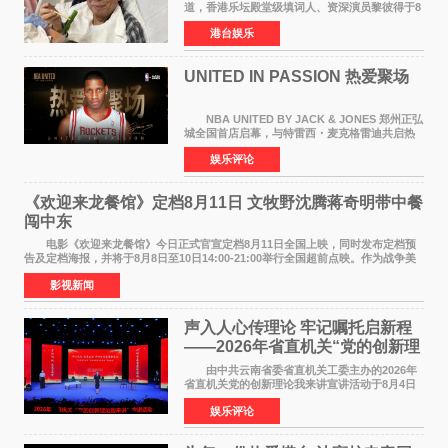
道，香港乐坛殿堂级填词人、资深演员黎彼得于8
月5日上午因病离世，终年76岁。好友钟志光透
港台娱乐
露，黎彼得今年3月中风后便卧床休养，身体机能
持续衰退，最
UNITED IN PASSION 热爱聚场
NBA UNITED BY JACK & JONES 郑州正弘
城全国首店启幕，与特雷西・麦克格雷迪共启热
爱 2026 年7 月21 日，
娱乐评论
NBAUNITEDBYJACK&JONES 全国首店，于郑
州正弘城正式启幕。NBA 传奇球星
《欢迎来龙餐馆》定档8月11日 文牧野沈腾蒋奇明带中餐
闯中东
电影《欢迎来龙餐馆》今日正式官宣定档8月11日全国上映，同时发布定档预
告及定档海报，并将于8月8日至10日14:00-21:00举行全国超前点映。作为战争美
食大片，影片讲述的是中国厨师徐福（沈腾
影视新闻
声入人心传理论 牢记嘱托启新程
——2026年省直机关“党的创新理
论我来讲”宣讲活动圆满落幕
由中共云南省委省直机关工委主办的2026年
省直机关党的创新理论我来讲宣讲活动于8月4日
至5日在昆明举办。活动以 "牢记嘱托 感恩奋进
娱乐评论
开创云南发展新局面 "为主题，坚持以新时代中国
特色社会主义