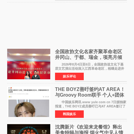
全国政协文化名家齐聚革命老区
井冈山、于都、瑞金，项亮月倾
情献唱《桃花谣》致敬红色沃土
2026年8月4日至6日，全国政协送文化下基
层文艺演出活动深入江西革命老区，相继走进井
冈山、于都长征出发地、瑞金三地。由全国政协
娱乐评论
文化文史和学习委员会副主任、甘肃省政协原主
席欧阳坚率团，一
THE BOYZ善旴签约AT AREA！
与Groovy Room联手 个人+团体
活动并行
中国娱乐网讯 www yule com cn 7日据独家
报道，THE BOYZ成员善旴已与AT AREA签订了
专属合约。AT AREA是由知名制作人组合
韩国娱乐
Groovy Room创立的hip-hop厂牌，旗下拥有多
位实力派音乐人，在韩
沈腾新片《欢迎来龙餐馆》释出
美食特辑与海报 烟火气中见人情