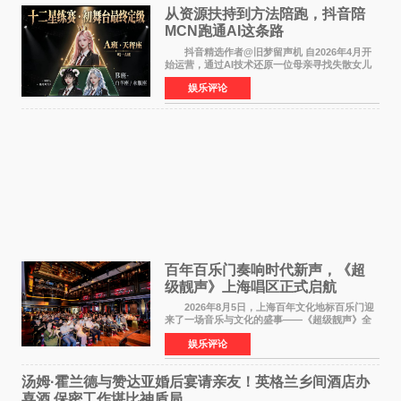
从资源扶持到方法陪跑，抖音陪
MCN跑通AI这条路
抖音精选作者@旧梦留声机 自2026年4月开
始运营，通过AI技术还原一位母亲寻找失散女儿
的故事，凭借强情感表达获得大量用户关注，发
娱乐评论
布仅21小时便获得超1亿曝光、超1000万互动。
此后，账号持续沿
百年百乐门奏响时代新声，《超
级靓声》上海唱区正式启航
2026年8月5日，上海百年文化地标百乐门迎
来了一场音乐与文化的盛事——《超级靓声》全
国励志音乐公益节目上海唱区新闻发布会暨启动
娱乐评论
仪式在此隆重举行。各界领导、嘉宾与媒体朋友
齐聚一堂，共同
汤姆·霍兰德与赞达亚婚后宴请亲友！英格兰乡间酒店办
喜酒 保密工作堪比神盾局