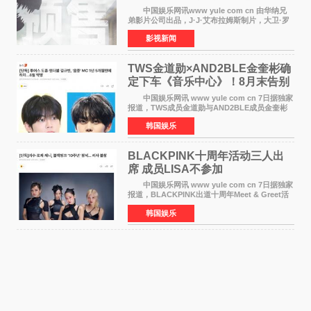
中国娱乐网讯www yule com cn 由华纳兄
弟影片公司出品，J·J·艾布拉姆斯制片，大卫·罗
伯特·米切尔执导，好莱坞巨星安妮·海瑟薇和伊万
影视新闻
·麦克格雷格领衔主演的2026暑期惊悚冒险大片
《逃出绝
TWS金道勋×AND2BLE金奎彬确
定下车《音乐中心》！8月末告别
MC席位
中国娱乐网讯 www yule com cn 7日据独家
报道，TWS成员金道勋与AND2BLE成员金奎彬
将于8月离开《音乐中心》MC的位置。 金道
韩国娱乐
勋与金奎彬于去年3月与H2H A-NA一起被选为
《音乐中心》MC，约1
BLACKPINK十周年活动三人出
席 成员LISA不参加
中国娱乐网讯 www yule com cn 7日据独家
报道，BLACKPINK出道十周年Meet & Greet活
动将由智秀、ROS&Eacute;、JENNIE出席，
韩国娱乐
LISA将缺席。 此前BLACKPINK所属社YG并
未为组合出道十周年做