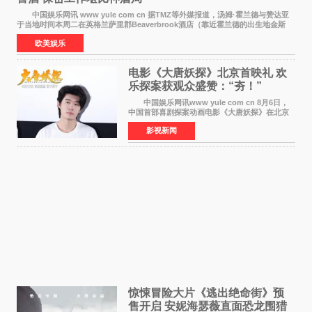
中国娱乐网讯 www yule com cn 据TMZ等外媒报道，汤姆·霍兰德与赞达亚
于当地时间本周二在英格兰萨里郡Beaverbrook酒店（靠近霍兰德的出生地金斯
顿）举办婚宴，邀请家人与朋友们喝喜酒，庆祝
欧美娱乐
电影《大唐妖探》北京首映礼 欢
乐探案获观众盛赞：“夯！”
中国娱乐网讯www yule com cn 8月6日，
中国首部喜剧探案动画电影《大唐妖探》在北京
举办电影首映礼。导演程腾、联合导演黄珉、总
影视新闻
制片人曹紫建、制片人李莹莹，配音导演张喆，
对白指导程寅，领
惊悚冒险大片《逃出绝命街》预
售开启 安妮海瑟薇直面恐龙围猎