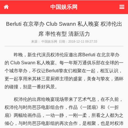
中国娱乐网
首页
新闻
女性
内地娱乐
Berluti 在京举办 Club Swann 私人晚宴 权沛伦出
港台娱乐
日本娱乐
韩国娱乐
欧美娱乐
席 率性有型 清新活力
体育花边
音乐新闻
影视新闻
内地明星八卦
港台明星八卦
日本韩国明星
欧美明星八卦
娱乐评论
来源： 中国娱乐网 日期：2018-12-11 09:27:33
八卦
昨晚，新生代演员权沛伦应邀出席Berluti 在北京举办
的 Club Swann 私人晚宴。每一年斯万通俱乐部在全球的一
个城市举办，不仅让Berluti挚友们相聚在一起，相互认识，
更一起享用米其林三星厨师主理的盛宴，美食与挚友，酒杯
的碰撞，别是一番好风景。
权沛伦的出席给晚宴现场带来了艺术气息，在不久前，
权沛伦与时尚芭莎电影组合作，作品《一团扇》和《一折
扇》两幅绘画作品，一动一静，一刚一柔，所看之人都为之
倾心，与时尚芭莎电影组的再次合作，是相聚，也是对权沛