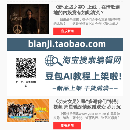
《新·止战之殇》上线，在情歌遍
地的内娱竟有如此清流？
如果战争结束，孩子们会不会重新唱起完整
的儿歌？ 这是吴楷文 Kai 创作《新·止战之
殇》时最初的想法。 从伊朗相关冲突引发的
音乐新闻
地区局势，到世界各地仍在发生的动荡与不安，
战争从来不只
《功夫女足》曝“多谢你们”特别
视频 周星驰深情致谢观众 岁月沉
淀不灭初心
中国娱乐网讯www yule com cn 由周星驰
执导、编剧，张小斐、迪丽热巴、张艺兴领衔主
演，刘嘉玲、佐藤健特别出演，艾米、雪野、蔡
影视新闻
思贝、胡予安、倪好特别介绍的喜剧电影《功夫
女足》释出多谢你