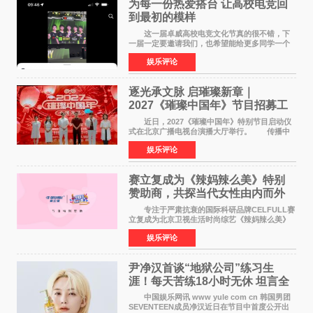
为每一份热爱搭台 让高校电竞回
到最初的模样
这一届卓威高校电竞文化节真的很不错，下
一届一定要邀请我们，也希望能给更多同学一个
来到现场的机会。 2026卓威高校电竞文化节
娱乐评论
已经落下帷幕，在活动结束后，仍有不少高校电
竞社负责人和现
逐光承文脉 启璀璨新章｜
2027《璀璨中国年》节目招募工
作圆满启动
近日，2027《璀璨中国年》特别节目启动仪
式在北京广播电视台演播大厅举行。 传播中
华优秀传统文化，弘扬纯正国风艺术，打造高规
娱乐评论
格、高质感、正能量的文艺盛典，是璀璨中国年
矢志不渝的初心
赛立复成为《辣妈辣么美》特别
赞助商，共探当代女性由内而外
活力美
专注于严肃抗衰的国际科研品牌CELFULL赛
立复成为北京卫视生活时尚综艺《辣妈辣么美》
的特别赞助商,明星辣妈袁咏仪倾情参与，向广大
娱乐评论
都市女性传递健康生活新主张，寄语当代女性在
家庭与自我之间
尹净汉首谈“地狱公司”练习生
涯！每天苦练18小时无休 坦言全
靠成员撑过来
中国娱乐网讯 www yule com cn 韩国男团
SEVENTEEN成员净汉近日在节目中首度公开出