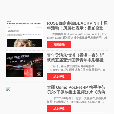
ROSÉ确定参加BLACKPINK十周
年活动！所属社表示：提前空出
了时间
中国娱乐网讯 www yule com cn 7日，The
Black Label通过官方社交媒体账号发表声明，就
近期网络上关于ROS&Eacute;个人行程及是否参
韩国娱乐
加BLACKPINK出道纪念活动的种种猜测作出正
式回应。 Th
青年导演朱愷淇《香港一夜》斩
获第五届亚洲国际青年电影展最
佳剧本改编奖
近日，第五届亚洲国际青年电影展
（AIYFF）金兰奖颁奖盛典在香港隆重举行。在
这场汇聚数百位海内外电影人、文化界人士及媒
娱乐评论
体代表的亚洲青年影视盛会上，香港本土电影
《香港一夜》（Dawn in Ho
大疆 Osmo Pocket 4P 携手伊莎
贝尔·于佩尔推出视频短片《仿佛
相识》
（2026年8月6日，北京）大疆发布原创视频
短片《仿佛相识》（FAMILIARIT&Eacute;）。
视频短片由戛纳国际电影节最佳女演员伊莎贝尔·
娱乐评论
于佩尔（Isabelle Huppert）主演，全程使用大
疆首款双主摄口