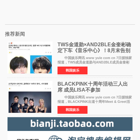
推荐新闻
TWS金道勋×AND2BLE金奎彬确
定下车《音乐中心》！8月末告别
MC席位
中国娱乐网讯 www yule com cn 7日据独家
报道，TWS成员金道勋与AND2BLE成员金奎彬
将于8月离开《音乐中心》MC的位置。 金道
韩国娱乐
勋与金奎彬于去年3月与H2H A-NA一起被选为
《音乐中心》MC，约1
BLACKPINK十周年活动三人出
席 成员LISA不参加
中国娱乐网讯 www yule com cn 7日据独家
报道，BLACKPINK出道十周年Meet & Greet活
动将由智秀、ROS&Eacute;、JENNIE出席，
韩国娱乐
LISA将缺席。 此前BLACKPINK所属社YG并
未为组合出道十周年做