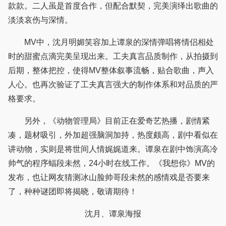
款款。二人虽是首度合作，但配合默契，完美演绎出歌曲的
淡淡哀伤与深情。
MV中，沈月明媚笑容加上谭泉的深情弹唱将情侣相处
时的甜蜜点滴完美呈现出来。工夫真言品质制作，从拍摄到
后期，整体把控，使得MV整体叙事流畅，贴合歌曲，声入
人心。也再次验证了工夫真言强大的制作体系和对品质的严
格要求。
另外，《动物管理局》目前正在爱奇艺热播，剧情紧
凑，题材吸引，外加超强脑洞加持，热度颇高，剧中看似在
讲动物，实则是将世间人情娓娓道来。谭泉在剧中饰演高冷
帅气的程序蝠段未然，24小时在线工作。《我想你》MV的
发布，也让网友猜测冰山脸帅哥段未然的感情戏是否要来
了，种种谜团即将揭晓，敬请期待！
沈月、谭泉海报