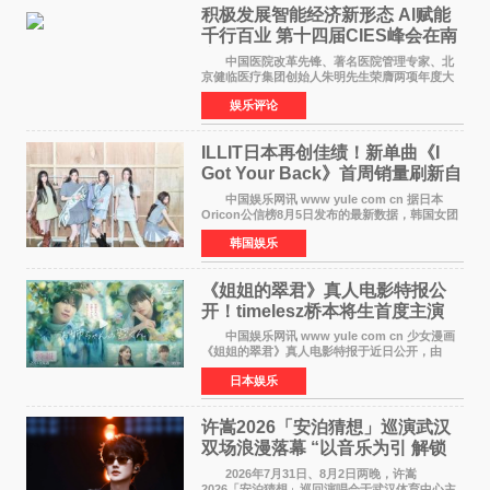
积极发展智能经济新形态 Al赋能
千行百业 第十四届CIES峰会在南
京盛大召开
中国医院改革先锋、著名医院管理专家、北
京健临医疗集团创始人朱明先生荣膺两项年度大
奖 2026年7月31日，盛夏金陵，长江之畔，
娱乐评论
以重落地·真务实·强链接为主题的2026&lsquo;人
工智能+&rsquo
ILLIT日本再创佳绩！新单曲《I
Got Your Back》首周销量刷新自
身纪录
中国娱乐网讯 www yule com cn 据日本
Oricon公信榜8月5日发布的最新数据，韩国女团
ILLIT在日本发行的第二张单曲《I Got Your
韩国娱乐
Back》首周销量达到71,009张，成功跻身最新一
期周单曲排行
《姐姐的翠君》真人电影特报公
开！timelesz桥本将生首度主演
12月4日上映
中国娱乐网讯 www yule com cn 少女漫画
《姐姐的翠君》真人电影特报于近日公开，由
timelesz成员桥本将生担任主演，这也是他首次
日本娱乐
担任电影主演，引发高度关注。 女高中生咲
苗翠（中岛瑠菜
许嵩2026「安泊猜想」巡演武汉
双场浪漫落幕 “以音乐为引 解锁
江城记忆”
2026年7月31日、8月2日两晚，许嵩
2026「安泊猜想」巡回演唱会于武汉体育中心主