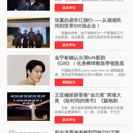
体育场盛大开唱。许嵩与数万歌迷在此相聚，从
娱乐评论
浪漫惬意的舞台设计到充满诚意与惊喜的现场互
动，共同开启了一场关于
张翼的易学江湖行——从湖湘民
间到世界500强企业！
张翼的传奇，始于湖南长沙一个普通却又不
凡的家庭。说其普通，是因为那里有世俗的烟火
气；说其不凡，是因为家中有一位洞悉天地玄机
娱乐评论
的长者——他的爷爷。作为当地的风水师，爷爷
是张翼走进易学
金宇彬确认出演tvN新剧
《Gift》！化身棒球教练带领垫底
球队逆袭
中国娱乐网讯 www yule com cn 据韩媒报
道，演员金宇彬确定出演tvN新剧《Gift》，该剧
预计将于下半年播出，引发观众高度期待。
韩国娱乐
本剧改编自同名网络漫画，讲述一位经历意外事
故后获得特殊
王亚楠斩获香港“金兰奖”两项大
奖 《给时间的情书》《旗袍刺
客》双双获肯定
日前，第五届亚洲国际青年电影展金兰奖颁
奖典礼在香港举行。江一燕、王亚楠、于文文、
李东学等知名演员出席活动。著名演员、导演王
娱乐评论
亚楠凭借音乐故事片《给时间的情书》和院线电
影《旗袍刺客》
权志龙恶评者被判罚款700万韩