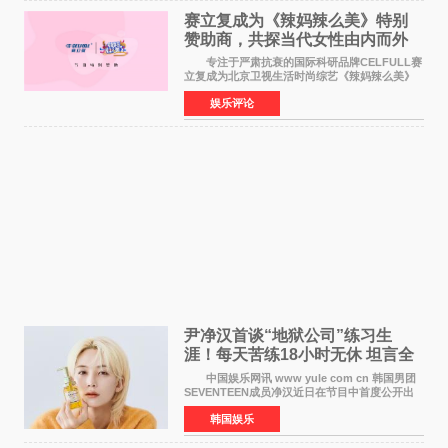
赛立复成为《辣妈辣么美》特别
赞助商，共探当代女性由内而外
活力美
专注于严肃抗衰的国际科研品牌CELFULL赛
立复成为北京卫视生活时尚综艺《辣妈辣么美》
的特别赞助商,明星辣妈袁咏仪倾情参与，向广大
娱乐评论
都市女性传递健康生活新主张，寄语当代女性在
家庭与自我之间
尹净汉首谈“地狱公司”练习生
涯！每天苦练18小时无休 坦言全
靠成员撑过来
中国娱乐网讯 www yule com cn 韩国男团
SEVENTEEN成员净汉近日在节目中首度公开出
道前的残酷练习生经历，并提及经纪公司Pledis
韩国娱乐
娱乐，引发广泛关注。 在8月2日播出的日本
TBS综艺节目《周