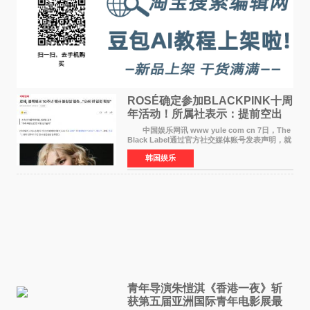
ROSÉ确定参加BLACKPINK十周
年活动！所属社表示：提前空出
了时间
中国娱乐网讯 www yule com cn 7日，The
Black Label通过官方社交媒体账号发表声明，就
近期网络上关于ROS&Eacute;个人行程及是否参
韩国娱乐
加BLACKPINK出道纪念活动的种种猜测作出正
式回应。 Th
青年导演朱愷淇《香港一夜》斩
获第五届亚洲国际青年电影展最