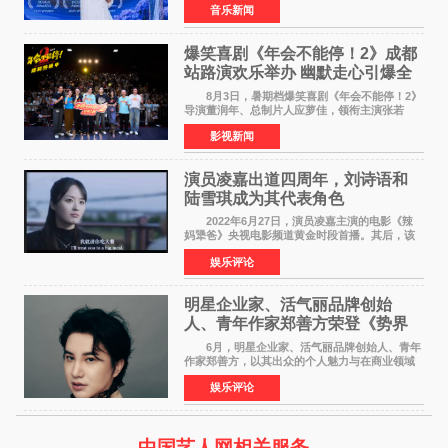
音乐新闻
Creative Awards白金奖（Platinum Winner）、
英国London Design
爆笑喜剧《年会不能停！2》成都
站路演欢乐举办 幽默走心引爆全
场共鸣
8月3日，暑期档爆笑喜剧《年会不能停！2》
导演董润年、总制片人应萝佳，领衔主演张若
昀、白客，惊喜出演庄达菲，特别主演孙艺洲，
影视新闻
特别出演田雨，友情出演欧阳奋强出席成都路
演，与观众近距离互
演员凌嘉出道四周年，刘诗语和
陆雪琪成为其代表角色
2022年6月27日，演员凌嘉主演的电影《辣
妈犟爸》央视电影频道黄金时段首播。其后，该
电影在央视电影频道多次复播（2022年8月10
娱乐评论
日，2022年9月30日，2023年7月17日，2025年7
月14日）。除了多次复
明星企业家、活气丽品牌创始
人、青年作家郑善方荣登《势界
POWERCIRCLES》6月刊
6月，明星企业家、活气丽品牌创始人、青年
作家郑善方，以其出众的个人魅力与在商业领域
的卓越建树，成功登上《势界
娱乐评论
POWERCIRCLES》，展现了他在时尚与商业领
域的双重影响力。 明星企业家、青
中国艺人网相关服务