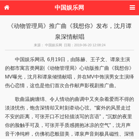
中国娱乐网
首页
新闻
女性
内地娱乐
《动物管理局》推广曲《我想你》发布，沈月谭
港台娱乐
日本娱乐
韩国娱乐
欧美娱乐
泉深情献唱
体育花边
音乐新闻
影视新闻
内地明星八卦
港台明星八卦
日本韩国明星
欧美明星八卦
娱乐评论
来源： 中国娱乐网 日期：2019-06-20 12:08:24
八卦
中国娱乐网讯 6月19日，由陈赫、王子文、谭泉主演
的都市寓言类网剧《动物管理局》心动版推广曲《我想你》
MV曝光，沈月和谭泉倾情献唱，并在MV中饰演男女主演绎
伤心恋情，这也是他们首次合作献声影视剧推广曲。
歌曲温婉缠绵、令人情动的曲调中又夹杂着爱而不得的
淡淡忧伤，饱含深情却又时刻牵动心弦。“窗外的风景走过
不安的距离，可张开口不过轻描淡写的言语”，“沉默的夜里
你的脸触手可及，可张开手质感拥抱冰凉的空气”，沈月声
音干净纯粹，仿佛初恋般甜美，谭泉声音则极具磁性、深情