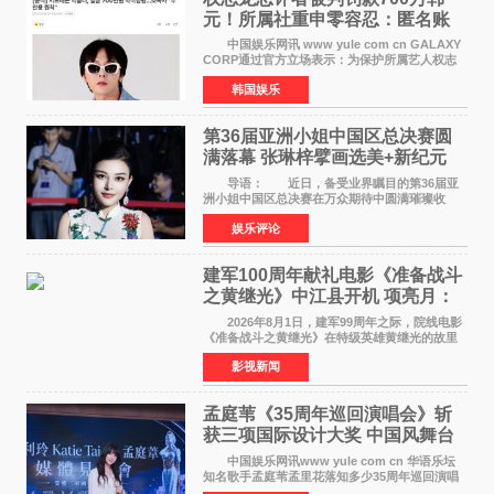
元！所属社重申零容忍：匿名账
号也难逃刑责
中国娱乐网讯 www yule com cn GALAXY
CORP通过官方立场表示：为保护所属艺人权志
龙的名誉和权益，将持续对网络上发生的名誉损
韩国娱乐
害、散布虚假事实、侮辱、恶意诽谤等行为采取
法律应对措施。
第36届亚洲小姐中国区总决赛圆
满落幕 张琳梓擘画选美+新纪元
导语： 近日，备受业界瞩目的第36届亚
洲小姐中国区总决赛在万众期待中圆满璀璨收
官。整场盛典汇聚万千芳华，不仅完成了新一届
娱乐评论
美丽代言人的加冕选拔，更在行业发展层面带来
颠覆性突破。活动
建军100周年献礼电影《准备战斗
之黄继光》中江县开机 项亮月：
以光影为笔，书写英雄赞歌
2026年8月1日，建军99周年之际，院线电影
《准备战斗之黄继光》在特级英雄黄继光的故里
——四川省德阳市中江县黄继光出生地正式开
影视新闻
机。本片出品人、总制片人项亮月主持开机仪
式，&zwnj;特级英雄
孟庭苇《35周年巡回演唱会》斩
获三项国际设计大奖 中国风舞台
美学获全球认可
中国娱乐网讯www yule com cn 华语乐坛
知名歌手孟庭苇孟里花落知多少35周年巡回演唱
会再传喜讯。该演唱会先后荣获美国MUSE