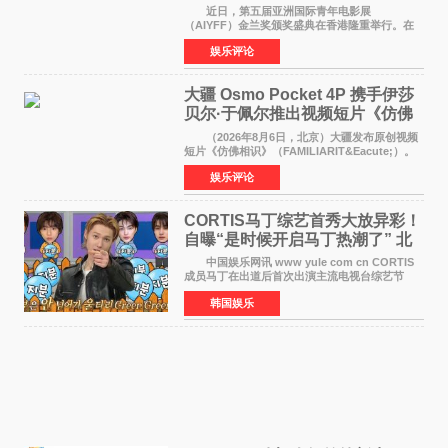
佳剧本改编奖
近日，第五届亚洲国际青年电影展
（AIYFF）金兰奖颁奖盛典在香港隆重举行。在
这场汇聚数百位海内外电影人、文化界人士及媒
娱乐评论
体代表的亚洲青年影视盛会上，香港本土电影
《香港一夜》（Dawn in Ho
大疆 Osmo Pocket 4P 携手伊莎
贝尔·于佩尔推出视频短片《仿佛
相识》
（2026年8月6日，北京）大疆发布原创视频
短片《仿佛相识》（FAMILIARIT&Eacute;）。
视频短片由戛纳国际电影节最佳女演员伊莎贝尔·
娱乐评论
于佩尔（Isabelle Huppert）主演，全程使用大
疆首款双主摄口
CORTIS马丁综艺首秀大放异彩！
自曝“是时候开启马丁热潮了” 北
美巡演火热进行中
中国娱乐网讯 www yule com cn CORTIS
成员马丁在出道后首次出演主流电视台综艺节
目，展现了多才多艺的魅力。 马丁出演了5日
韩国娱乐
播出的MBC《Radio Star》Fashion与Passion
之间，I&lsquo;m