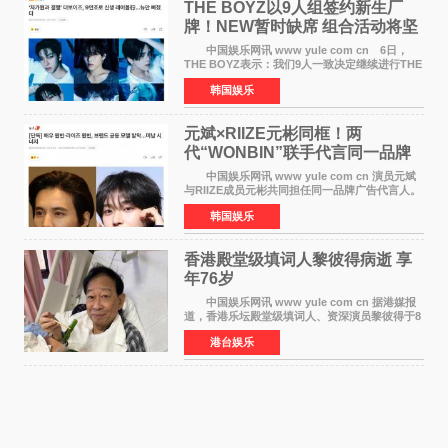
THE BOYZ以9人组签约新生厂
牌！NEW暂时缺席 组合活动将坚
定不移继续
中国娱乐网讯 www yule com cn 6日，
THE BOYZ表示：我们9人一致决定继续进行THE
BOYZ组合活动，并且已经完成了组合团体活动
韩国娱乐
签约。目前正在新生厂牌下进行活动准备。尚未
离开THE BOYZ原所
元斌×RIIZE元彬同框！两
代“WONBIN”联手代言同一品牌
颜值天花板合体
中国娱乐网讯 www yule com cn 演员元斌
与RIIZE成员元彬共同担任同一品牌广告代言人。
6日据独家报道，继演员元斌之后，RIIZE元彬最
韩国娱乐
近也被选为某在线中介平台A公司的共同广告代言
人，两人将作
香港殿堂级填词人黎彼得病逝 享
年76岁​
中国娱乐网讯 www yule com cn 据港媒报
道，香港乐坛殿堂级填词人、资深演员黎彼得于8
月5日上午因病离世，终年76岁。好友钟志光透
港台娱乐
露，黎彼得今年3月中风后便卧床休养，身体机能
持续衰退，最