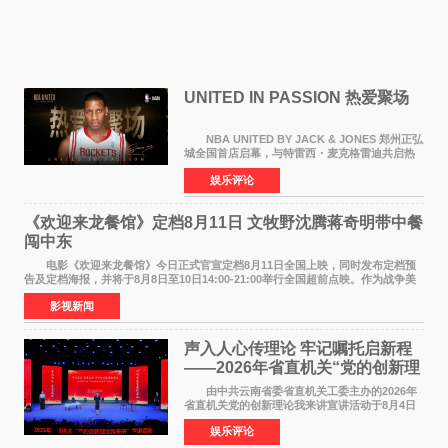
UNITED IN PASSION 热爱聚场
NBA UNITED BY JACK & JONES 郑州正弘
城全国首店启幕，与特雷西・麦克格雷迪共启热
爱 2026 年7 月21 日，
娱乐评论
NBAUNITEDBYJACK&JONES 全国首店，于郑
州正弘城正式启幕。NBA 传奇球星
《欢迎来龙餐馆》定档8月11日 文牧野沈腾蒋奇明带中餐
闯中东
电影《欢迎来龙餐馆》今日正式官宣定档8月11日全国上映，同时发布定档预
告及定档海报，并将于8月8日至10日14:00-21:00举行全国超前点映。作为战争美
食大片，影片讲述的是中国厨师徐福（沈腾
影视新闻
声入人心传理论 牢记嘱托启新程
——2026年省直机关“党的创新理
论我来讲”宣讲活动圆满落幕
由中共云南省委省直机关工委主办的2026年
省直机关党的创新理论我来讲宣讲活动于8月4日
至5日在昆明举办。活动以 "牢记嘱托 感恩奋进
娱乐评论
开创云南发展新局面 "为主题，坚持以新时代中国
特色社会主义