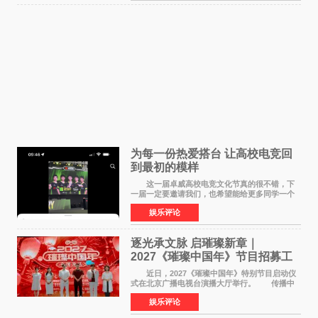
为每一份热爱搭台 让高校电竞回
到最初的模样
这一届卓威高校电竞文化节真的很不错，下
一届一定要邀请我们，也希望能给更多同学一个
来到现场的机会。 2026卓威高校电竞文化节
娱乐评论
已经落下帷幕，在活动结束后，仍有不少高校电
竞社负责人和现
逐光承文脉 启璀璨新章｜
2027《璀璨中国年》节目招募工
作圆满启动
近日，2027《璀璨中国年》特别节目启动仪
式在北京广播电视台演播大厅举行。 传播中
华优秀传统文化，弘扬纯正国风艺术，打造高规
娱乐评论
格、高质感、正能量的文艺盛典，是璀璨中国年
矢志不渝的初心