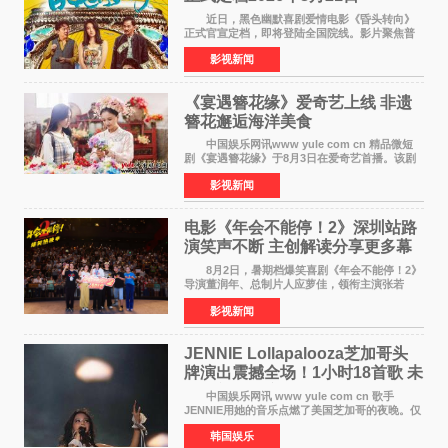
近日，黑色幽默喜剧爱情电影《昏头转向》
正式官宣定档，即将登陆全国院线。影片聚焦普
通人的荒诞生活，以戏谑诙谐的镜头语言、反转
影视新闻
不断的剧情，融合爆笑喜剧与细腻爱情元素，打
造出一部接地气
《宴遇簪花缘》爱奇艺上线 非遗
簪花邂逅海洋美食
中国娱乐网讯www yule com cn 精品微短
剧《宴遇簪花缘》于8月3日在爱奇艺首播。该剧
是泉州荣膺世界美食之都后推出的首部美食主题
影视新闻
文旅微短剧，实力派演员孙茜特别出演簪花非遗
传承人，她曾参演
电影《年会不能停！2》深圳站路
演笑声不断 主创解读分享更多幕
后创作
8月2日，暑期档爆笑喜剧《年会不能停！2》
导演董润年、总制片人应萝佳，领衔主演张若
昀、白客，主演酷酷的滕出席深圳路演，与观众
影视新闻
近距离趣味互动，畅聊创作细节与名场面，一路
笑声不断。影片讲
JENNIE Lollapalooza芝加哥头
牌演出震撼全场！1小时18首歌 未
发行新曲首度公开
中国娱乐网讯 www yule com cn 歌手
JENNIE用她的音乐点燃了美国芝加哥的夜晚。仅
需1小时，就足以证明K-pop女性solo艺人首次登
韩国娱乐
上Lollapalooza这一头衔的分量。她向世人展示