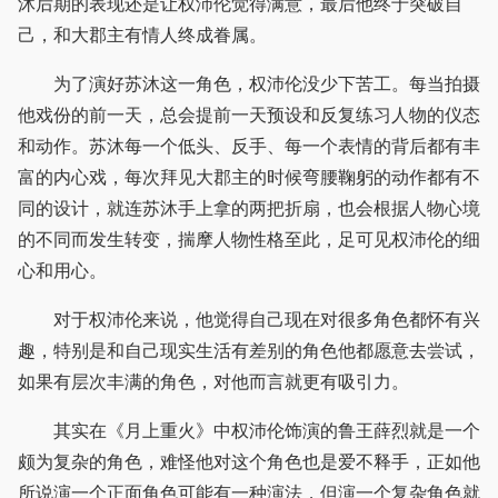
沐后期的表现还是让权沛伦觉得满意，最后他终于突破自
己，和大郡主有情人终成眷属。
为了演好苏沐这一角色，权沛伦没少下苦工。每当拍摄
他戏份的前一天，总会提前一天预设和反复练习人物的仪态
和动作。苏沐每一个低头、反手、每一个表情的背后都有丰
富的内心戏，每次拜见大郡主的时候弯腰鞠躬的动作都有不
同的设计，就连苏沐手上拿的两把折扇，也会根据人物心境
的不同而发生转变，揣摩人物性格至此，足可见权沛伦的细
心和用心。
对于权沛伦来说，他觉得自己现在对很多角色都怀有兴
趣，特别是和自己现实生活有差别的角色他都愿意去尝试，
如果有层次丰满的角色，对他而言就更有吸引力。
其实在《月上重火》中权沛伦饰演的鲁王薛烈就是一个
颇为复杂的角色，难怪他对这个角色也是爱不释手，正如他
所说演一个正面角色可能有一种演法，但演一个复杂角色就