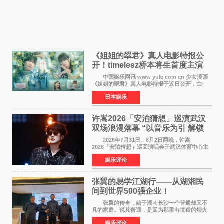
《姐姐的翠君》真人电影特报公
开！timelesz桥本将生首度主演
12月4日上映
中国娱乐网讯 www yule com cn 少女漫画
《姐姐的翠君》真人电影特报于近日公开，由
timelesz成员桥本将生担任主演，这也是他首次
日本娱乐
担任电影主演，引发高度关注。 女高中生咲
苗翠（中岛瑠菜
许嵩2026「安泊猜想」巡演武汉
双场浪漫落幕 “以音乐为引 解锁
江城记忆”
2026年7月31日、8月2日两晚，许嵩
2026「安泊猜想」巡回演唱会于武汉体育中心主
体育场盛大开唱。许嵩与数万歌迷在此相聚，从
娱乐评论
浪漫惬意的舞台设计到充满诚意与惊喜的现场互
动，共同开启了一场关于
张翼的易学江湖行——从湖湘民
间到世界500强企业！
张翼的传奇，始于湖南长沙一个普通却又不
凡的家庭。说其普通，是因为那里有世俗的烟火
气；说其不凡，是因为家中有一位洞悉天地玄机
娱乐评论
的长者——他的爷爷。作为当地的风水师，爷爷