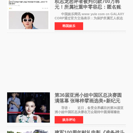
权志龙恶评者被判罚款700万韩
元！所属社重申零容忍：匿名账
号也难逃刑责
中国娱乐网讯 www yule com cn GALAXY
CORP通过官方立场表示：为保护所属艺人权志
龙的名誉和权益，将持续对网络上发生的名誉损
韩国娱乐
害、散布虚假事实、侮辱、恶意诽谤等行为采取
法律应对措施。
第36届亚洲小姐中国区总决赛圆
满落幕 张琳梓擘画选美+新纪元
导语： 近日，备受业界瞩目的第36届亚
洲小姐中国区总决赛在万众期待中圆满璀璨收
官。整场盛典汇聚万千芳华，不仅完成了新一届
娱乐评论
美丽代言人的加冕选拔，更在行业发展层面带来
颠覆性突破。活动
建军100周年献礼电影《准备战斗