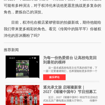
可能有多种演法，对于权沛伦来说他更愿意挑战更多复杂的
角色，磨炼自己的演技。
目前，权沛伦在横店紧锣密鼓的拍摄新戏，期待他能给
我们带来更多精彩的角色。看完《传闻中的陈芊芊》你被权
沛伦的苏沐圈粉了吗?
推荐新闻
为每一份热爱搭台 让高校电竞回
到最初的模样
这一届卓威高校电竞文化节真的很不错，下
一届一定要邀请我们，也希望能给更多同学一个
来到现场的机会。 2026卓威高校电竞文化节
娱乐评论
已经落下帷幕，在活动结束后，仍有不少高校电
竞社负责人和现
逐光承文脉 启璀璨新章｜
2027《璀璨中国年》节目招募工
作圆满启动
近日，2027《璀璨中国年》特别节目启动仪
式在北京广播电视台演播大厅举行。 传播中
华优秀传统文化，弘扬纯正国风艺术，打造高规