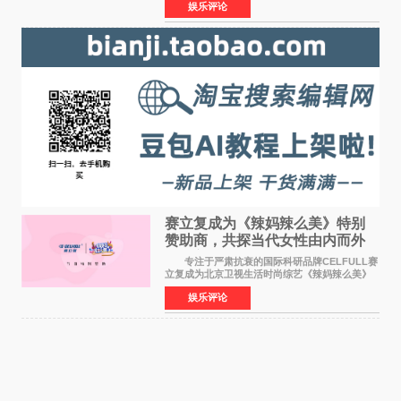
娱乐评论
格、高质感、正能量的文艺盛典，是璀璨中国年
矢志不渝的初心
赛立复成为《辣妈辣么美》特别
赞助商，共探当代女性由内而外
活力美
专注于严肃抗衰的国际科研品牌CELFULL赛
立复成为北京卫视生活时尚综艺《辣妈辣么美》
的特别赞助商,明星辣妈袁咏仪倾情参与，向广大
娱乐评论
都市女性传递健康生活新主张，寄语当代女性在
家庭与自我之间