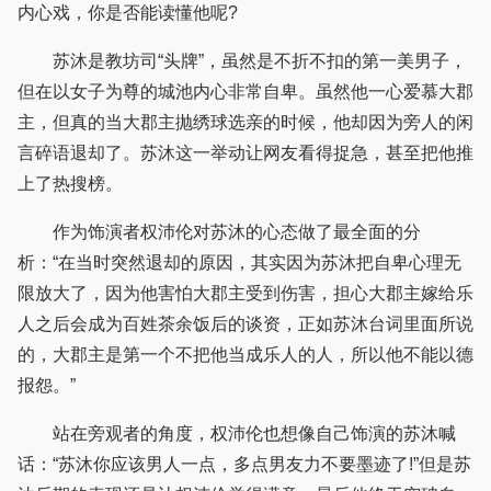
内心戏，你是否能读懂他呢?
苏沐是教坊司“头牌”，虽然是不折不扣的第一美男子，
但在以女子为尊的城池内心非常自卑。虽然他一心爱慕大郡
主，但真的当大郡主抛绣球选亲的时候，他却因为旁人的闲
言碎语退却了。苏沐这一举动让网友看得捉急，甚至把他推
上了热搜榜。
作为饰演者权沛伦对苏沐的心态做了最全面的分
析：“在当时突然退却的原因，其实因为苏沐把自卑心理无
限放大了，因为他害怕大郡主受到伤害，担心大郡主嫁给乐
人之后会成为百姓茶余饭后的谈资，正如苏沐台词里面所说
的，大郡主是第一个不把他当成乐人的人，所以他不能以德
报怨。”
站在旁观者的角度，权沛伦也想像自己饰演的苏沐喊
话：“苏沐你应该男人一点，多点男友力不要墨迹了!”但是苏