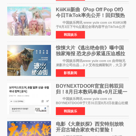
了为何自己能作为世
KiiiKiii新曲《Pop Off Pop Off》
今日TikTok率先公开！回归预热
全面启动
中国娱乐网讯 www yule com cn KiiiKiii将
于8月3日下午6点通过全球内容平台TikTok公开
将于10日发行的迷你三辑《WhyKiiiKiii》主打歌
韩国娱乐
〈Pop Off Pop Off〉的挑战视频，率先公开部分
音源和亮
惊悚大片《逃出绝命街》曝中国
独家海报 恐龙步步紧逼压迫感拉
满
中国娱乐网讯www yule com cn 由华纳兄
弟影片公司出品，J·J·艾布拉姆斯制片，大卫·罗
伯特·米切尔执导，好莱坞巨星安妮·海瑟薇、伊万
影视新闻
·麦克格雷格主演的2026年暑期惊悚恐龙大片《逃
出绝命
BOYNEXTDOOR官宣日韩双回
归！8月日本数码单曲+9月正规一
辑改版
中国娱乐网讯 www yule com cn
BOYNEXTDOOR于7月31日至8月2日在釜山社稷
室内体育馆举办了BOYNEXTDOOR TOUR
韩国娱乐
&lsquo;KNOCK ON Vol 2&rsquo; IN
BUSAN，与当地粉丝共度难忘时光。 在演
电影《大唐妖探》西安特别放映
开启古城合家欢奇幻冒险！