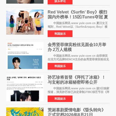
娱乐评论
脉络，首次完整公开了从逐梦少年到横跨美业、
公益等多领域的
Red Velvet《Surfin‘ Boy》横扫
国内外榜单！15区iTunes夺冠 夏
日女王强势回归
中国娱乐网讯 www yule com cn 夏日女王
驾到，Red Velvet以〈Surfin&rsquo; Boy〉横
扫国内外榜单，获得音乐粉丝的热烈反响。
韩国娱乐
Red Velvet于3日发行了夏日迷你专辑《Velvet
Summer》，
金秀贤菲律宾粉丝见面会10月举
办 2万人规模
中国娱乐网讯 www yule com cn 由菲律宾
生活方式品牌BENCH主办的金秀贤菲律宾粉丝见
面会，将于10月2日在马尼拉SM Mall of
韩国娱乐
Asia（MOA）竞技场举行，预计规模达2万人。
这也是金秀贤自去年陷
孙艺珍将首登《拜托了冰箱》！
与玄彬的冰箱秘密即将公开
中国娱乐网讯 www yule com cn 据3日独家
报道，演员孙艺珍已决定录制JTBC综艺节目《拜
托了冰箱》，目前正在协调具体细节。这是孙艺
韩国娱乐
珍首次公开个人冰箱，也是她婚后首次以玄彬的
妻子身份参与
荒诞喜剧爱情电影《昏头转向》
正式定档2026年8月21日