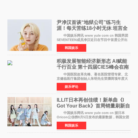
尹净汉首谈“地狱公司”练习生
涯！每天苦练18小时无休 坦言全
靠成员撑过来
中国娱乐网讯 www yule com cn 韩国男团
SEVENTEEN成员净汉近日在节目中首度公开出
道前的残酷练习生经历，并提及经纪公司Pledis
韩国娱乐
娱乐，引发广泛关注。 在8月2日播出的日本
TBS综艺节目《周
积极发展智能经济新形态 Al赋能
千行百业 第十四届CIES峰会在南
京盛大召开
中国医院改革先锋、著名医院管理专家、北
京健临医疗集团创始人朱明先生荣膺两项年度大
奖 2026年7月31日，盛夏金陵，长江之畔，
娱乐评论
以重落地·真务实·强链接为主题的2026&lsquo;人
工智能+&rsquo
ILLIT日本再创佳绩！新单曲《I
Got Your Back》首周销量刷新自
身纪录
中国娱乐网讯 www yule com cn 据日本
Oricon公信榜8月5日发布的最新数据，韩国女团
ILLIT在日本发行的第二张单曲《I Got Your
韩国娱乐
Back》首周销量达到71,009张，成功跻身最新一
期周单曲排行