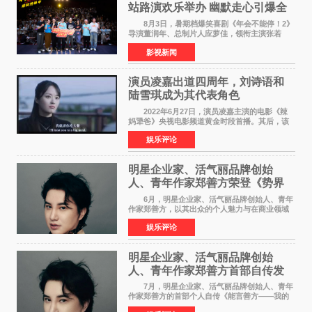
站路演欢乐举办 幽默走心引爆全
场共鸣
8月3日，暑期档爆笑喜剧《年会不能停！2》
导演董润年、总制片人应萝佳，领衔主演张若
昀、白客，惊喜出演庄达菲，特别主演孙艺洲，
影视新闻
特别出演田雨，友情出演欧阳奋强出席成都路
演，与观众近距离互
演员凌嘉出道四周年，刘诗语和
陆雪琪成为其代表角色
2022年6月27日，演员凌嘉主演的电影《辣
妈犟爸》央视电影频道黄金时段首播。其后，该
电影在央视电影频道多次复播（2022年8月10
娱乐评论
日，2022年9月30日，2023年7月17日，2025年7
月14日）。除了多次复
明星企业家、活气丽品牌创始
人、青年作家郑善方荣登《势界
POWERCIRCLES》6月刊
6月，明星企业家、活气丽品牌创始人、青年
作家郑善方，以其出众的个人魅力与在商业领域
的卓越建树，成功登上《势界
娱乐评论
POWERCIRCLES》，展现了他在时尚与商业领
域的双重影响力。 明星企业家、青
明星企业家、活气丽品牌创始
人、青年作家郑善方首部自传发
布， 书写跨界创业者的成长答卷
7月，明星企业家、活气丽品牌创始人、青年
作家郑善方的首部个人自传《能言善方——我的
跨界人生》正式发行。这本书以他的人生轨迹为