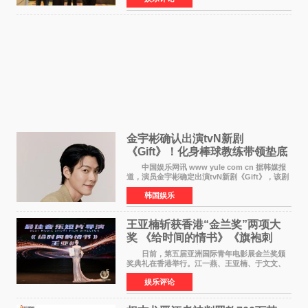
是张翼走进易学
金宇彬确认出演tvN新剧
《Gift》！化身棒球教练带领垫底
球队逆袭
中国娱乐网讯 www yule com cn 据韩媒报
道，演员金宇彬确定出演tvN新剧《Gift》，该剧
预计将于下半年播出，引发观众高度期待。
韩国娱乐
本剧改编自同名网络漫画，讲述一位经历意外事
故后获得特殊
王亚楠斩获香港“金兰奖”两项大
奖 《给时间的情书》《旗袍刺
客》双双获肯定
日前，第五届亚洲国际青年电影展金兰奖颁
奖典礼在香港举行。江一燕、王亚楠、于文文、
李东学等知名演员出席活动。著名演员、导演王
娱乐评论
亚楠凭借音乐故事片《给时间的情书》和院线电
影《旗袍刺客》