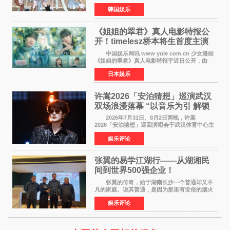
ILLIT在日本发行的第二张单曲《I Got Your
韩国娱乐
Back》首周销量达到71,009张，成功跻身最新一
期周单曲排行
《姐姐的翠君》真人电影特报公
开！timelesz桥本将生首度主演
12月4日上映
中国娱乐网讯 www yule com cn 少女漫画
《姐姐的翠君》真人电影特报于近日公开，由
timelesz成员桥本将生担任主演，这也是他首次
日本娱乐
担任电影主演，引发高度关注。 女高中生咲
苗翠（中岛瑠菜
许嵩2026「安泊猜想」巡演武汉
双场浪漫落幕 “以音乐为引 解锁
江城记忆”
2026年7月31日、8月2日两晚，许嵩
2026「安泊猜想」巡回演唱会于武汉体育中心主
体育场盛大开唱。许嵩与数万歌迷在此相聚，从
娱乐评论
浪漫惬意的舞台设计到充满诚意与惊喜的现场互
动，共同开启了一场关于
张翼的易学江湖行——从湖湘民
间到世界500强企业！
张翼的传奇，始于湖南长沙一个普通却又不
凡的家庭。说其普通，是因为那里有世俗的烟火
气；说其不凡，是因为家中有一位洞悉天地玄机
娱乐评论
的长者——他的爷爷。作为当地的风水师，爷爷
是张翼走进易学