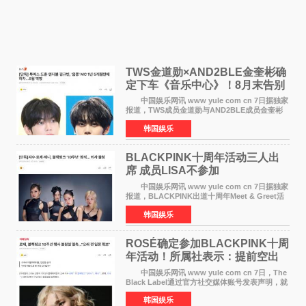
TWS金道勋×AND2BLE金奎彬确
定下车《音乐中心》！8月末告别
MC席位
中国娱乐网讯 www yule com cn 7日据独家
报道，TWS成员金道勋与AND2BLE成员金奎彬
将于8月离开《音乐中心》MC的位置。 金道
韩国娱乐
勋与金奎彬于去年3月与H2H A-NA一起被选为
《音乐中心》MC，约1
BLACKPINK十周年活动三人出
席 成员LISA不参加
中国娱乐网讯 www yule com cn 7日据独家
报道，BLACKPINK出道十周年Meet & Greet活
动将由智秀、ROS&Eacute;、JENNIE出席，
韩国娱乐
LISA将缺席。 此前BLACKPINK所属社YG并
未为组合出道十周年做
ROSÉ确定参加BLACKPINK十周
年活动！所属社表示：提前空出
了时间
中国娱乐网讯 www yule com cn 7日，The
Black Label通过官方社交媒体账号发表声明，就
近期网络上关于ROS&Eacute;个人行程及是否参
韩国娱乐
加BLACKPINK出道纪念活动的种种猜测作出正