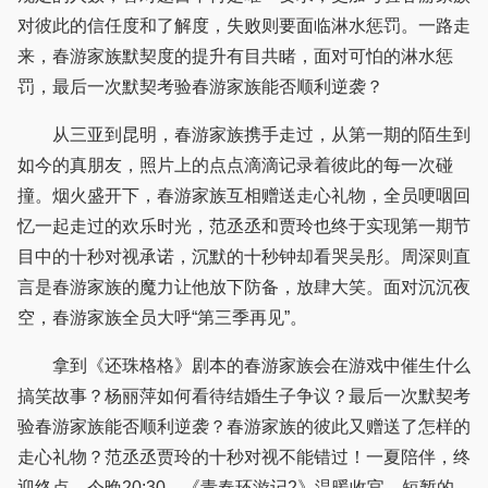
对彼此的信任度和了解度，失败则要面临淋水惩罚。一路走
来，春游家族默契度的提升有目共睹，面对可怕的淋水惩
罚，最后一次默契考验春游家族能否顺利逆袭？
从三亚到昆明，春游家族携手走过，从第一期的陌生到
如今的真朋友，照片上的点点滴滴记录着彼此的每一次碰
撞。烟火盛开下，春游家族互相赠送走心礼物，全员哽咽回
忆一起走过的欢乐时光，范丞丞和贾玲也终于实现第一期节
目中的十秒对视承诺，沉默的十秒钟却看哭吴彤。周深则直
言是春游家族的魔力让他放下防备，放肆大笑。面对沉沉夜
空，春游家族全员大呼“第三季再见”。
拿到《还珠格格》剧本的春游家族会在游戏中催生什么
搞笑故事？杨丽萍如何看待结婚生子争议？最后一次默契考
验春游家族能否顺利逆袭？春游家族的彼此又赠送了怎样的
走心礼物？范丞丞贾玲的十秒对视不能错过！一夏陪伴，终
迎终点，今晚20:30，《青春环游记2》温暖收官。短暂的