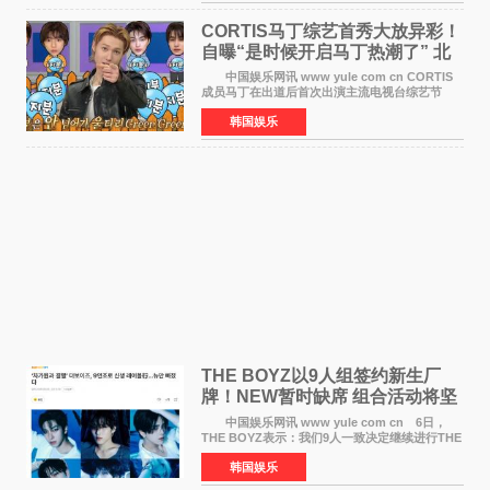
疆首款双主摄口
CORTIS马丁综艺首秀大放异彩！
自曝“是时候开启马丁热潮了” 北
美巡演火热进行中
中国娱乐网讯 www yule com cn CORTIS
成员马丁在出道后首次出演主流电视台综艺节
目，展现了多才多艺的魅力。 马丁出演了5日
韩国娱乐
播出的MBC《Radio Star》Fashion与Passion
之间，I&lsquo;m
THE BOYZ以9人组签约新生厂
牌！NEW暂时缺席 组合活动将坚
定不移继续
中国娱乐网讯 www yule com cn 6日，
THE BOYZ表示：我们9人一致决定继续进行THE
BOYZ组合活动，并且已经完成了组合团体活动
韩国娱乐
签约。目前正在新生厂牌下进行活动准备。尚未
离开THE BOYZ原所