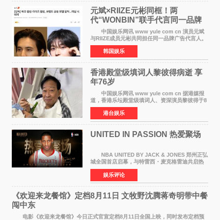
元斌×RIIZE元彬同框！两
代“WONBIN”联手代言同一品牌
颜值天花板合体
中国娱乐网讯 www yule com cn 演员元斌
与RIIZE成员元彬共同担任同一品牌广告代言人。
6日据独家报道，继演员元斌之后，RIIZE元彬最
韩国娱乐
近也被选为某在线中介平台A公司的共同广告代言
人，两人将作
香港殿堂级填词人黎彼得病逝 享
年76岁​
中国娱乐网讯 www yule com cn 据港媒报
道，香港乐坛殿堂级填词人、资深演员黎彼得于8
月5日上午因病离世，终年76岁。好友钟志光透
港台娱乐
露，黎彼得今年3月中风后便卧床休养，身体机能
持续衰退，最
UNITED IN PASSION 热爱聚场
NBA UNITED BY JACK & JONES 郑州正弘
城全国首店启幕，与特雷西・麦克格雷迪共启热
爱 2026 年7 月21 日，
娱乐评论
NBAUNITEDBYJACK&JONES 全国首店，于郑
州正弘城正式启幕。NBA 传奇球星
《欢迎来龙餐馆》定档8月11日 文牧野沈腾蒋奇明带中餐
闯中东
电影《欢迎来龙餐馆》今日正式官宣定档8月11日全国上映，同时发布定档预