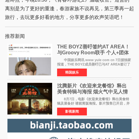
离别是为了更好的重逢，春游家族不说再见，第三季再一起
旅行，去玩更多好看的地方，分享更多的欢声笑语吧！
推荐新闻
THE BOYZ善旴签约AT AREA！
与Groovy Room联手 个人+团体
活动并行
中国娱乐网讯 www yule com cn 7日据独家
报道，THE BOYZ成员善旴已与AT AREA签订了
专属合约。AT AREA是由知名制作人组合
韩国娱乐
Groovy Room创立的hip-hop厂牌，旗下拥有多
位实力派音乐人，在韩
沈腾新片《欢迎来龙餐馆》释出
美食特辑与海报 烟火气中见人情
温暖
8月7日，电影《欢迎来龙餐馆》释出美食特
辑及菜备好 请就胃版海报。影片预售已开启，并
将于8月8日至10日14:00-21:00举行全国超前点
影视新闻
映。电影《欢迎来龙餐馆》作为战争美食喜剧大
片，讲述了中国