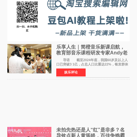
乐享人生｜简橙音乐新课启航，
教育部音乐课程研发专家Andy老
师重磅入驻领航银龄琴声
导语 截至2024年底，我国60岁及以上人
口已突破3 1亿，占总人口比重达22%，银发群体
的精神文化需求日益凸显。2024年1月，国务院办
娱乐评论
公厅印发《关于发展银发经济增进老年人福祉的
意见》——这是
未拍先热还是人“红”是非多？名
导钦点新人黄筠媞，百佳争鸣霸