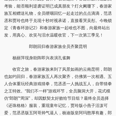
考验，能否顺利逆袭证明已成真朋友？灯火阑珊下，春游家
族互相赠送礼物，全员哽咽回忆一起走过的点点滴滴，范丞
丞和贾玲也终于兑现十秒对视承诺，直接看哭吴彤。今晚锁
定《青春环游记2》和春游家族一起啥也不图，向最终站出
发，用真心、欢笑与泪水温暖收官，下一次第三季见！
郎朗回归春游家族全员齐聚昆明
杨丽萍现身助阵即兴表演孔雀舞
收官之旅，春游家族来到了风景如画的云南昆明，郎朗
也如约回归，春游家族五人再次聚齐，仿佛第一次相遇。五
人合体重玩经典游戏猜拳，范丞丞一人挑战五人，自带猜拳
之王特效。“我们不一样”游戏环节，全员脑洞大开，花式模
仿“郎朗”“周深”，却因默契太好败给节目组？最终全员选择
《还珠格格》服装，重现童年记忆，贾玲版小燕子活泼可
爱，范丞丞版五阿哥帅气逼人，杨迪版皇阿玛憨厚有趣，郎