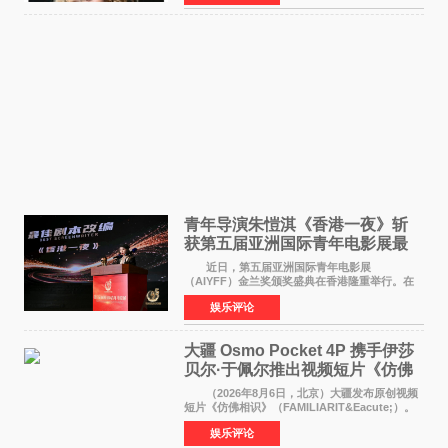
式回应。 Th
青年导演朱愷淇《香港一夜》斩
获第五届亚洲国际青年电影展最
佳剧本改编奖
近日，第五届亚洲国际青年电影展
（AIYFF）金兰奖颁奖盛典在香港隆重举行。在
这场汇聚数百位海内外电影人、文化界人士及媒
娱乐评论
体代表的亚洲青年影视盛会上，香港本土电影
《香港一夜》（Dawn in Ho
大疆 Osmo Pocket 4P 携手伊莎
贝尔·于佩尔推出视频短片《仿佛
相识》
（2026年8月6日，北京）大疆发布原创视频
短片《仿佛相识》（FAMILIARIT&Eacute;）。
视频短片由戛纳国际电影节最佳女演员伊莎贝尔·
娱乐评论
于佩尔（Isabelle Huppert）主演，全程使用大