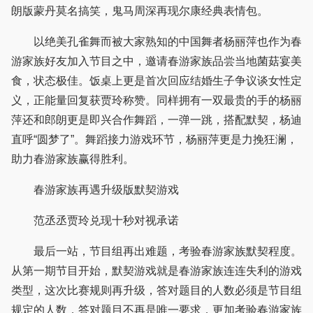
朗版蒙丹莫名搞笑，鬼马周深再现尔康经典表情包。
以绝美孔雀舞而被大家熟知的中国舞者杨丽萍也作为春
游家族好友加入节目之中，邀请春游家族品尝当地菌菇宴美
食，状态极佳。饭桌上更是首次回应结婚生子争议谈女性定
义，正能量回复获贾玲称赞。同样拥有一双最贵的手的杨丽
萍还和郎朗更是即兴合作舞蹈，一弹一跳，搭配默契，杨迪
直呼“圆梦了”。舞蹈接力游戏环节，杨丽萍更是力挽狂澜，
助力春游家族赢得胜利。
春游家族再遇升级版默契游戏
范丞丞贾玲兑现十秒对视承诺
最后一站，节目组再出难题，考验春游家族默契程度。
从第一期节目开始，默契游戏就是春游家族连连失利的游戏
类型，这次比赛规则再升级，答对题目的人数必须是节目组
规定的人数，答对题目不再是唯一要求，更加考验春游家族