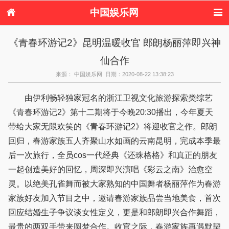
中国娱乐网
首页
新闻
女性
内地娱乐
《青春环游记2》昆明温暖收官 郎朗杨丽萍即兴神
港台娱乐
日本娱乐
韩国娱乐
欧美娱乐
仙合作
体育花边
音乐新闻
影视新闻
内地明星八卦
港台明星八卦
日本韩国明星
欧美明星八卦
娱乐评论
来源： 中国娱乐网 日期：2020-08-22 13:38:23
八卦
由伊利畅轻独家冠名的浙江卫视文化旅游探索类综艺
《青春环游记2》第十二期将于今晚20:30播出，今年夏天
带给大家无限欢笑的《青春环游记2》将迎收官之作。郎朗
回归，春游家族五人齐聚山水如画的云南昆明，完成本季最
后一次旅行，全员cos一代经典《还珠格格》和真正的朋友
一起创造美好的回忆，周深即兴演唱《彩云之南》治愈空
灵。以绝美孔雀舞而被大家熟知的中国舞者杨丽萍作为春游
家族好友加入节目之中，邀请春游家族品尝当地美食，首次
回应结婚生子争议谈女性定义，更是和郎朗即兴合作舞蹈，
最贵的两双手带来圆梦合作。收官之际，春游家族再遇默契