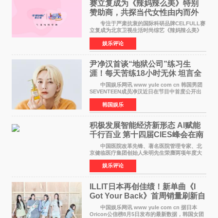
赛立复成为《辣妈辣么美》特别
赞助商，共探当代女性由内而外
活力美
专注于严肃抗衰的国际科研品牌CELFULL赛
立复成为北京卫视生活时尚综艺《辣妈辣么美》
的特别赞助商,明星辣妈袁咏仪倾情参与，向广大
娱乐评论
都市女性传递健康生活新主张，寄语当代女性在
家庭与自我之间
尹净汉首谈“地狱公司”练习生
涯！每天苦练18小时无休 坦言全
靠成员撑过来
中国娱乐网讯 www yule com cn 韩国男团
SEVENTEEN成员净汉近日在节目中首度公开出
道前的残酷练习生经历，并提及经纪公司Pledis
韩国娱乐
娱乐，引发广泛关注。 在8月2日播出的日本
TBS综艺节目《周
积极发展智能经济新形态 Al赋能
千行百业 第十四届CIES峰会在南
京盛大召开
中国医院改革先锋、著名医院管理专家、北
京健临医疗集团创始人朱明先生荣膺两项年度大
奖 2026年7月31日，盛夏金陵，长江之畔，
娱乐评论
以重落地·真务实·强链接为主题的2026&lsquo;人
工智能+&rsquo
ILLIT日本再创佳绩！新单曲《I
Got Your Back》首周销量刷新自
身纪录
中国娱乐网讯 www yule com cn 据日本
Oricon公信榜8月5日发布的最新数据，韩国女团