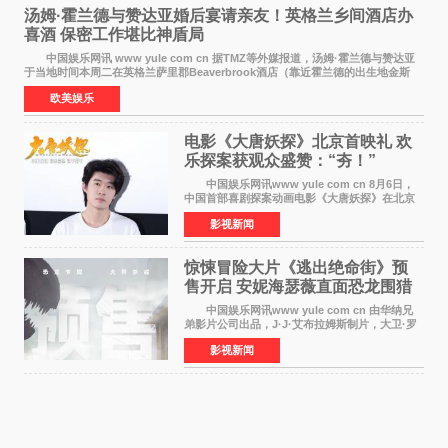
汤姆·霍兰德与赞达亚婚后宴请亲友！英格兰乡间酒店办
喜酒 保密工作堪比神盾局
中国娱乐网讯 www yule com cn 据TMZ等外媒报道，汤姆·霍兰德与赞达亚
于当地时间本周二在英格兰萨里郡Beaverbrook酒店（靠近霍兰德的出生地金斯
顿）举办婚宴，邀请家人与朋友们喝喜酒，庆祝
欧美娱乐
电影《大唐妖探》北京首映礼 欢
乐探案获观众盛赞：“夯！”
中国娱乐网讯www yule com cn 8月6日，
中国首部喜剧探案动画电影《大唐妖探》在北京
举办电影首映礼。导演程腾、联合导演黄珉、总
影视新闻
制片人曹紫建、制片人李莹莹，配音导演张喆，
对白指导程寅，领
惊悚冒险大片《逃出绝命街》预
售开启 安妮海瑟薇直面恐龙围猎
中国娱乐网讯www yule com cn 由华纳兄
弟影片公司出品，J·J·艾布拉姆斯制片，大卫·罗
伯特·米切尔执导，好莱坞巨星安妮·海瑟薇和伊万
影视新闻
·麦克格雷格领衔主演的2026暑期惊悚冒险大片
《逃出绝