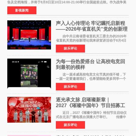
告及定档海报，并将于8月8日至10日14:00-21:00举行全国超前点映。作为战争美
食大片，影片讲述的是中国厨师徐福（沈腾
影视新闻
声入人心传理论 牢记嘱托启新程
——2026年省直机关“党的创新理
论我来讲”宣讲活动圆满落幕
由中共云南省委省直机关工委主办的2026年
省直机关党的创新理论我来讲宣讲活动于8月4日
至5日在昆明举办。活动以 "牢记嘱托 感恩奋进
娱乐评论
开创云南发展新局面 "为主题，坚持以新时代中国
特色社会主义
为每一份热爱搭台 让高校电竞回
到最初的模样
这一届卓威高校电竞文化节真的很不错，下
一届一定要邀请我们，也希望能给更多同学一个
来到现场的机会。 2026卓威高校电竞文化节
娱乐评论
已经落下帷幕，在活动结束后，仍有不少高校电
竞社负责人和现
逐光承文脉 启璀璨新章｜
2027《璀璨中国年》节目招募工
作圆满启动
近日，2027《璀璨中国年》特别节目启动仪
式在北京广播电视台演播大厅举行。 传播中
华优秀传统文化，弘扬纯正国风艺术，打造高规
娱乐评论
格、高质感、正能量的文艺盛典，是璀璨中国年
矢志不渝的初心