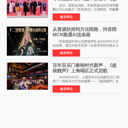
气回应
近日，曾获金鸡奖、华表奖提名的导演李麒
麟正式公布新片《有凤来仪》主创阵容。李麒麟
早年凭电影《华容道》获得金鸡奖、华表奖提
娱乐评论
名，此后长期参与国内外电影制作，其担任制片
人参与的作品亦曾
从资源扶持到方法陪跑，抖音陪
MCN跑通AI这条路
抖音精选作者@旧梦留声机 自2026年4月开
始运营，通过AI技术还原一位母亲寻找失散女儿
的故事，凭借强情感表达获得大量用户关注，发
娱乐评论
布仅21小时便获得超1亿曝光、超1000万互动。
此后，账号持续沿
百年百乐门奏响时代新声，《超
级靓声》上海唱区正式启航
2026年8月5日，上海百年文化地标百乐门迎
来了一场音乐与文化的盛事——《超级靓声》全
国励志音乐公益节目上海唱区新闻发布会暨启动
娱乐评论
仪式在此隆重举行。各界领导、嘉宾与媒体朋友
齐聚一堂，共同