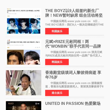
THE BOYZ以9人组签约新生厂
牌！NEW暂时缺席 组合活动将坚
定不移继续
中国娱乐网讯 www yule com cn 6日，
THE BOYZ表示：我们9人一致决定继续进行THE
BOYZ组合活动，并且已经完成了组合团体活动
韩国娱乐
签约。目前正在新生厂牌下进行活动准备。尚未
离开THE BOYZ原所
元斌×RIIZE元彬同框！两
代“WONBIN”联手代言同一品牌
颜值天花板合体
中国娱乐网讯 www yule com cn 演员元斌
与RIIZE成员元彬共同担任同一品牌广告代言人。
6日据独家报道，继演员元斌之后，RIIZE元彬最
韩国娱乐
近也被选为某在线中介平台A公司的共同广告代言
人，两人将作
香港殿堂级填词人黎彼得病逝 享
年76岁​
中国娱乐网讯 www yule com cn 据港媒报
道，香港乐坛殿堂级填词人、资深演员黎彼得于8
月5日上午因病离世，终年76岁。好友钟志光透
港台娱乐
露，黎彼得今年3月中风后便卧床休养，身体机能
持续衰退，最
UNITED IN PASSION 热爱聚场