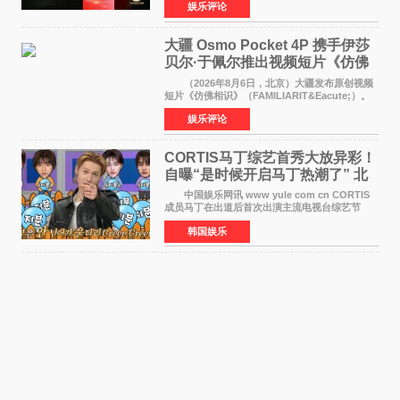
娱乐评论
体代表的亚洲青年影视盛会上，香港本土电影
《香港一夜》（Dawn in Ho
大疆 Osmo Pocket 4P 携手伊莎
贝尔·于佩尔推出视频短片《仿佛
相识》
（2026年8月6日，北京）大疆发布原创视频
短片《仿佛相识》（FAMILIARIT&Eacute;）。
视频短片由戛纳国际电影节最佳女演员伊莎贝尔·
娱乐评论
于佩尔（Isabelle Huppert）主演，全程使用大
疆首款双主摄口
CORTIS马丁综艺首秀大放异彩！
自曝“是时候开启马丁热潮了” 北
美巡演火热进行中
中国娱乐网讯 www yule com cn CORTIS
成员马丁在出道后首次出演主流电视台综艺节
目，展现了多才多艺的魅力。 马丁出演了5日
韩国娱乐
播出的MBC《Radio Star》Fashion与Passion
之间，I&lsquo;m