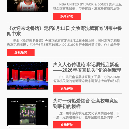
NBA UNITED BY JACK & JONES 郑州正弘
城全国首店启幕，与特雷西・麦克格雷迪共启热
爱 2026 年7 月21 日，
娱乐评论
NBAUNITEDBYJACK&JONES 全国首店，于郑
州正弘城正式启幕。NBA 传奇球星
《欢迎来龙餐馆》定档8月11日 文牧野沈腾蒋奇明带中餐
闯中东
电影《欢迎来龙餐馆》今日正式官宣定档8月11日全国上映，同时发布定档预
告及定档海报，并将于8月8日至10日14:00-21:00举行全国超前点映。作为战争美
食大片，影片讲述的是中国厨师徐福（沈腾
影视新闻
声入人心传理论 牢记嘱托启新程
——2026年省直机关“党的创新理
论我来讲”宣讲活动圆满落幕
由中共云南省委省直机关工委主办的2026年
省直机关党的创新理论我来讲宣讲活动于8月4日
至5日在昆明举办。活动以 "牢记嘱托 感恩奋进
娱乐评论
开创云南发展新局面 "为主题，坚持以新时代中国
特色社会主义
为每一份热爱搭台 让高校电竞回
到最初的模样
这一届卓威高校电竞文化节真的很不错，下
一届一定要邀请我们，也希望能给更多同学一个
来到现场的机会。 2026卓威高校电竞文化节
娱乐评论
已经落下帷幕，在活动结束后，仍有不少高校电