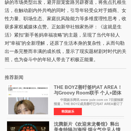
缺的市场类型出发，避开甜宠套路另辟赛道，将焦点扎根生
活，在触动剧内外共鸣的同时，引导年轻受众对于婚商、女
性力量、职场生态、家庭抗风险能力等多维度理性思考，收
获多家权威媒体点赞。正如新华社独家热评：《这就是生
活》紧扣“新手爸妈幸福攻略”的主题，呈现了当代年轻人
对“幸福”的全新理解，还原了生活本身的复杂性，从而勾勒
出一条完整而丰满的成长线，显示了现实题材剧对时代的关
照，也为奋斗中的年轻人带去了积极正能量。
推荐新闻
THE BOYZ善旴签约AT AREA！
与Groovy Room联手 个人+团体
活动并行
中国娱乐网讯 www yule com cn 7日据独家
报道，THE BOYZ成员善旴已与AT AREA签订了
专属合约。AT AREA是由知名制作人组合
韩国娱乐
Groovy Room创立的hip-hop厂牌，旗下拥有多
位实力派音乐人，在韩
沈腾新片《欢迎来龙餐馆》释出
美食特辑与海报 烟火气中见人情