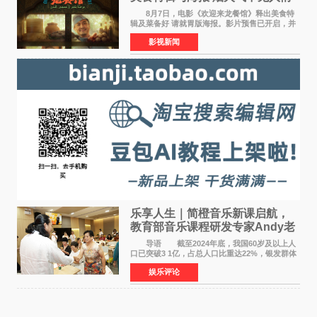
温暖
8月7日，电影《欢迎来龙餐馆》释出美食特
辑及菜备好 请就胃版海报。影片预售已开启，并
将于8月8日至10日14:00-21:00举行全国超前点
影视新闻
映。电影《欢迎来龙餐馆》作为战争美食喜剧大
片，讲述了中国
乐享人生｜简橙音乐新课启航，
教育部音乐课程研发专家Andy老
师重磅入驻领航银龄琴声
导语 截至2024年底，我国60岁及以上人
口已突破3 1亿，占总人口比重达22%，银发群体
的精神文化需求日益凸显。2024年1月，国务院办
娱乐评论
公厅印发《关于发展银发经济增进老年人福祉的
意见》——这是