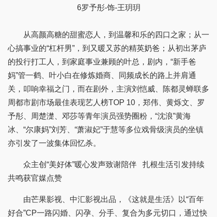
6罗予彤-饰-王玥玥
从高颜高糖的甜蜜恋人，到温馨和乐的四口之家；从一
心搞事业的“杠杆男”，到又暖又苏的精英奶爸；从初出茅庐
的投行打工人，到家庭事业兼顾的叶总，剧内，“新手爸
妈”管一鹤、叶小白在修炼婚商、同频成长的路上并肩通
关，叩响幸福之门，而在剧外，主演刘恺威、陈都灵蝉联多
周都市剧市场最佳表现艺人榜TOP 10，郑伟、黄烁文、罗
予彤、周楚濋、邓莎等青年演员强势圈粉，“沈浪”黄海
冰、“尔康妈”刘芳、“萧淑妃”于慧等多位戏骨级演员的坐镇
亦引发了一波集体回忆杀。
众主创“美好体”暖心发声致谢陪伴 扎根生活引发持续
共鸣获官媒点赞
由芒果影视、中汇影视出品，《这就是生活》以“百年
好合”CP一路闪婚、闪孕、分手、复合为多元切口，通过快