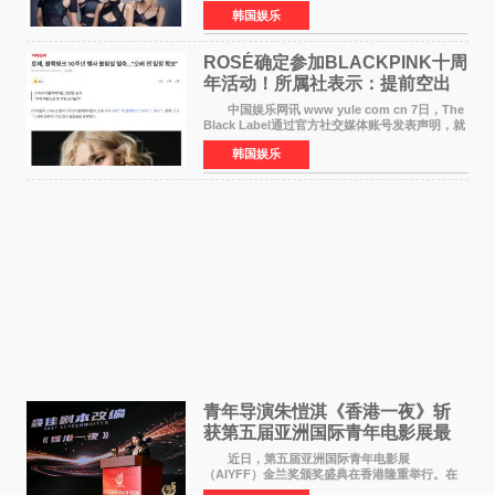
动将由智秀、ROS&Eacute;、JENNIE出席，
韩国娱乐
LISA将缺席。 此前BLACKPINK所属社YG并
未为组合出道十周年做
ROSÉ确定参加BLACKPINK十周
年活动！所属社表示：提前空出
了时间
中国娱乐网讯 www yule com cn 7日，The
Black Label通过官方社交媒体账号发表声明，就
近期网络上关于ROS&Eacute;个人行程及是否参
韩国娱乐
加BLACKPINK出道纪念活动的种种猜测作出正
式回应。 Th
青年导演朱愷淇《香港一夜》斩
获第五届亚洲国际青年电影展最
佳剧本改编奖
近日，第五届亚洲国际青年电影展
（AIYFF）金兰奖颁奖盛典在香港隆重举行。在
这场汇聚数百位海内外电影人、文化界人士及媒