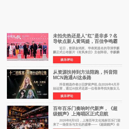
未拍先热还是人“红”是非多？名
导钦点新人黄筠媞，百佳争鸣霸
气回应
近日，曾获金鸡奖、华表奖提名的导演李麒
麟正式公布新片《有凤来仪》主创阵容。李麒麟
早年凭电影《华容道》获得金鸡奖、华表奖提
娱乐评论
名，此后长期参与国内外电影制作，其担任制片
人参与的作品亦曾
从资源扶持到方法陪跑，抖音陪
MCN跑通AI这条路
抖音精选作者@旧梦留声机 自2026年4月开
始运营，通过AI技术还原一位母亲寻找失散女儿
的故事，凭借强情感表达获得大量用户关注，发
娱乐评论
布仅21小时便获得超1亿曝光、超1000万互动。
此后，账号持续沿
百年百乐门奏响时代新声，《超
级靓声》上海唱区正式启航
2026年8月5日，上海百年文化地标百乐门迎
来了一场音乐与文化的盛事——《超级靓声》全
国励志音乐公益节目上海唱区新闻发布会暨启动