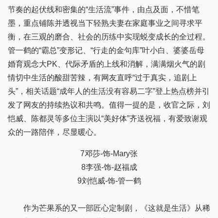
节奏的起伏线和密集的“生活流”事件，由点及面，不惜笔
墨，重点铺陈并透视当下轻熟夫妻在家庭事业之间寻求平
衡，在三观的磨合、社会的历练中实现蜕变成长的全过程。
管一鹤的“霸总”变形记、“行走的金句库”叶小白、婆婆岳母
婚育观念大PK、代际矛盾的上线和消解，满满烟火气的剧
情切中生活的酸甜苦辣，有网友直呼“过于真实，追剧上
头”，相关话题“成年人的生活没有容易二字”登上热点榜并引
发了网友的持续热议和共鸣。值得一提的是，收官之际，刘
恺威、陈都灵等多位主演以“美好体”齐送祝福，有爱致谢观
众的一路陪伴，尽显暖心。
7邓莎-饰-Mary张
8李强-饰-赵福成
9刘恺威-饰-管一鹤
作为芒果系的又一部匠心定制剧，《这就是生活》从稀