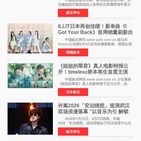
京健临医疗集团创始人朱明先生荣膺两项年度大
奖 2026年7月31日，盛夏金陵，长江之畔，
娱乐评论
以重落地·真务实·强链接为主题的2026&lsquo;人
工智能+&rsquo
ILLIT日本再创佳绩！新单曲《I
Got Your Back》首周销量刷新自
身纪录
中国娱乐网讯 www yule com cn 据日本
Oricon公信榜8月5日发布的最新数据，韩国女团
ILLIT在日本发行的第二张单曲《I Got Your
韩国娱乐
Back》首周销量达到71,009张，成功跻身最新一
期周单曲排行
《姐姐的翠君》真人电影特报公
开！timelesz桥本将生首度主演
12月4日上映
中国娱乐网讯 www yule com cn 少女漫画
《姐姐的翠君》真人电影特报于近日公开，由
timelesz成员桥本将生担任主演，这也是他首次
日本娱乐
担任电影主演，引发高度关注。 女高中生咲
苗翠（中岛瑠菜
许嵩2026「安泊猜想」巡演武汉
双场浪漫落幕 “以音乐为引 解锁
江城记忆”
2026年7月31日、8月2日两晚，许嵩
2026「安泊猜想」巡回演唱会于武汉体育中心主
体育场盛大开唱。许嵩与数万歌迷在此相聚，从
娱乐评论
浪漫惬意的舞台设计到充满诚意与惊喜的现场互
动，共同开启了一场关于