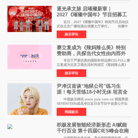
竞社负责人和现
逐光承文脉 启璀璨新章｜
2027《璀璨中国年》节目招募工
作圆满启动
近日，2027《璀璨中国年》特别节目启动仪
式在北京广播电视台演播大厅举行。 传播中
华优秀传统文化，弘扬纯正国风艺术，打造高规
娱乐评论
格、高质感、正能量的文艺盛典，是璀璨中国年
矢志不渝的初心
赛立复成为《辣妈辣么美》特别
赞助商，共探当代女性由内而外
活力美
专注于严肃抗衰的国际科研品牌CELFULL赛
立复成为北京卫视生活时尚综艺《辣妈辣么美》
的特别赞助商,明星辣妈袁咏仪倾情参与，向广大
娱乐评论
都市女性传递健康生活新主张，寄语当代女性在
家庭与自我之间
尹净汉首谈“地狱公司”练习生
涯！每天苦练18小时无休 坦言全
靠成员撑过来
中国娱乐网讯 www yule com cn 韩国男团
SEVENTEEN成员净汉近日在节目中首度公开出
道前的残酷练习生经历，并提及经纪公司Pledis
韩国娱乐
娱乐，引发广泛关注。 在8月2日播出的日本
TBS综艺节目《周
积极发展智能经济新形态 Al赋能
千行百业 第十四届CIES峰会在南
京盛大召开
中国医院改革先锋、著名医院管理专家、北