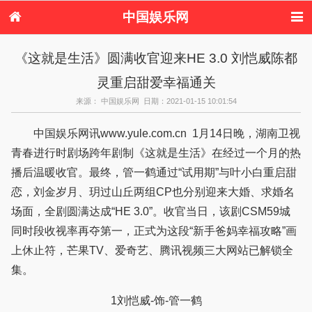
中国娱乐网
首页
新闻
女性
内地娱乐
《这就是生活》圆满收官迎来HE 3.0 刘恺威陈都
港台娱乐
日本娱乐
韩国娱乐
欧美娱乐
灵重启甜爱幸福通关
体育花边
音乐新闻
影视新闻
内地明星八卦
港台明星八卦
日本韩国明星
欧美明星八卦
娱乐评论
来源： 中国娱乐网 日期：2021-01-15 10:01:54
八卦
中国娱乐网讯www.yule.com.cn 1月14日晚，湖南卫视
青春进行时剧场跨年剧制《这就是生活》在经过一个月的热
播后温暖收官。最终，管一鹤通过“试用期”与叶小白重启甜
恋，刘金岁月、玥过山丘两组CP也分别迎来大婚、求婚名
场面，全剧圆满达成“HE 3.0”。收官当日，该剧CSM59城
同时段收视率再夺第一，正式为这段“新手爸妈幸福攻略”画
上休止符，芒果TV、爱奇艺、腾讯视频三大网站已解锁全
集。
1刘恺威-饰-管一鹤