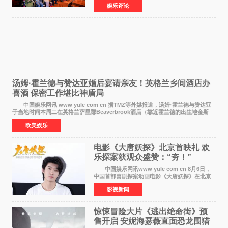
娱乐评论
仪式在此隆重举行。各界领导、嘉宾与媒体朋友
齐聚一堂，共同
汤姆·霍兰德与赞达亚婚后宴请亲友！英格兰乡间酒店办
喜酒 保密工作堪比神盾局
中国娱乐网讯 www yule com cn 据TMZ等外媒报道，汤姆·霍兰德与赞达亚
于当地时间本周二在英格兰萨里郡Beaverbrook酒店（靠近霍兰德的出生地金斯
顿）举办婚宴，邀请家人与朋友们喝喜酒，庆祝
欧美娱乐
电影《大唐妖探》北京首映礼 欢
乐探案获观众盛赞：“夯！”
中国娱乐网讯www yule com cn 8月6日，
中国首部喜剧探案动画电影《大唐妖探》在北京
举办电影首映礼。导演程腾、联合导演黄珉、总
影视新闻
制片人曹紫建、制片人李莹莹，配音导演张喆，
对白指导程寅，领
惊悚冒险大片《逃出绝命街》预
售开启 安妮海瑟薇直面恐龙围猎