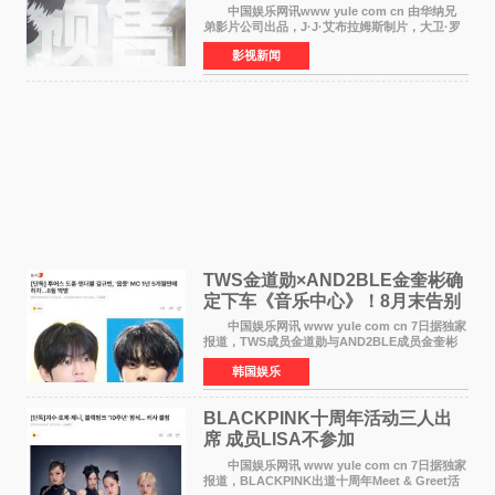
中国娱乐网讯www yule com cn 由华纳兄
弟影片公司出品，J·J·艾布拉姆斯制片，大卫·罗
伯特·米切尔执导，好莱坞巨星安妮·海瑟薇和伊万
影视新闻
·麦克格雷格领衔主演的2026暑期惊悚冒险大片
《逃出绝
TWS金道勋×AND2BLE金奎彬确
定下车《音乐中心》！8月末告别
MC席位
中国娱乐网讯 www yule com cn 7日据独家
报道，TWS成员金道勋与AND2BLE成员金奎彬
将于8月离开《音乐中心》MC的位置。 金道
韩国娱乐
勋与金奎彬于去年3月与H2H A-NA一起被选为
《音乐中心》MC，约1
BLACKPINK十周年活动三人出
席 成员LISA不参加
中国娱乐网讯 www yule com cn 7日据独家
报道，BLACKPINK出道十周年Meet & Greet活