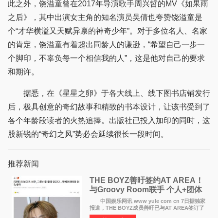
此之外，饶溢童曾在2017年导演歌手周兴哲的MV《如果雨
之后》，其中出演女主角的知名演员吴倩也夸赞饶溢童是
个“才华横溢又天赋异禀的神奇少年”。对于多位名人、名家
的肯定，饶溢童有着超出同龄人的谦逊，“希望自己一步一
个脚印，不辜负每一个相信我的人”，这是他对自己的要求
和期许。
据悉，在《星星之卵》于各大线上、线下图书店铺发行
后，极具创意的奇幻故事和精致的书本设计，让该书受到了
各个年龄段读者的火热追捧。出版社已投入加印的同时，这
股新锐的“奇幻之风”势必会延续很长一段时间。
推荐新闻
THE BOYZ善旴签约AT AREA！
与Groovy Room联手 个人+团体
活动并行
中国娱乐网讯 www yule com cn 7日据独家
报道，THE BOYZ成员善旴已与AT AREA签订了
专属合约。AT AREA是由知名制作人组合