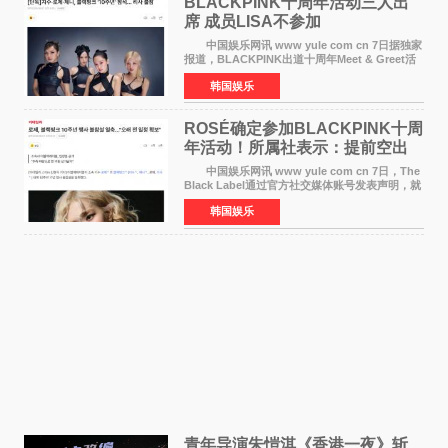
BLACKPINK十周年活动三人出
席 成员LISA不参加
中国娱乐网讯 www yule com cn 7日据独家
报道，BLACKPINK出道十周年Meet & Greet活
动将由智秀、ROS&Eacute;、JENNIE出席，
韩国娱乐
LISA将缺席。 此前BLACKPINK所属社YG并
未为组合出道十周年做
ROSÉ确定参加BLACKPINK十周
年活动！所属社表示：提前空出
了时间
中国娱乐网讯 www yule com cn 7日，The
Black Label通过官方社交媒体账号发表声明，就
近期网络上关于ROS&Eacute;个人行程及是否参
韩国娱乐
加BLACKPINK出道纪念活动的种种猜测作出正
式回应。 Th
青年导演朱愷淇《香港一夜》斩