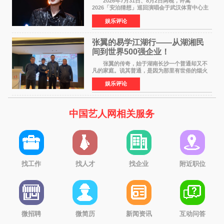
2026年7月31日、8月2日两晚，许嵩
2026「安泊猜想」巡回演唱会于武汉体育中心主
体育场盛大开唱。许嵩与数万歌迷在此相聚，从
娱乐评论
浪漫惬意的舞台设计到充满诚意与惊喜的现场互
动，共同开启了一场关于
张翼的易学江湖行——从湖湘民
间到世界500强企业！
张翼的传奇，始于湖南长沙一个普通却又不
凡的家庭。说其普通，是因为那里有世俗的烟火
气；说其不凡，是因为家中有一位洞悉天地玄机
娱乐评论
的长者——他的爷爷。作为当地的风水师，爷爷
是张翼走进易学
中国艺人网相关服务
找工作
找人才
找企业
附近职位
微招聘
微简历
新闻资讯
互动问答