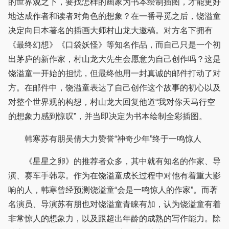
的世界观之下，要找怎样的画家为书本绘制插图，才能更好
地达成作者和读者对角色的想象？在一番寻觅之后，饶溢童
决定向日本著名的插画大师村山龙大邀稿。对方名下拥有
《最终幻想》《口袋妖怪》等知名作品，而自己只是一个初
出茅庐的新作家，村山龙大先生会愿意为自己创作吗？这是
饶溢童一开始的担忧，但最终他用一封真诚的邮件打动了对
方。在邮件中，饶溢童表达了自己创作这个故事的初心以及
对整个世界观的构想，村山龙大回复他道“我对你天马行空
的想象力感到惊叹”，并当即决定为书本绘制全彩插图。
韩寒苏有朋吴倩大力赞誉“神奇少年”终于一鸣惊人
《星星之卵》的推荐者众多，其中就有知名的作家、导
演、赛车手韩寒。作为在饶溢童成长过程中对他有着重大影
响的人，韩寒曾经预测饶溢童“会是一鸣惊人的作家”。而著
名演员、导演苏有朋也对饶溢童青睐有加，认为饶溢童有着
非常惊人的想象力，以及跟超出年龄的成熟的写作能力。除