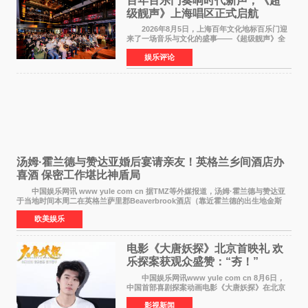
百年百乐门奏响时代新声，《超
级靓声》上海唱区正式启航
2026年8月5日，上海百年文化地标百乐门迎
来了一场音乐与文化的盛事——《超级靓声》全
国励志音乐公益节目上海唱区新闻发布会暨启动
娱乐评论
仪式在此隆重举行。各界领导、嘉宾与媒体朋友
齐聚一堂，共同
汤姆·霍兰德与赞达亚婚后宴请亲友！英格兰乡间酒店办
喜酒 保密工作堪比神盾局
中国娱乐网讯 www yule com cn 据TMZ等外媒报道，汤姆·霍兰德与赞达亚
于当地时间本周二在英格兰萨里郡Beaverbrook酒店（靠近霍兰德的出生地金斯
顿）举办婚宴，邀请家人与朋友们喝喜酒，庆祝
欧美娱乐
电影《大唐妖探》北京首映礼 欢
乐探案获观众盛赞：“夯！”
中国娱乐网讯www yule com cn 8月6日，
中国首部喜剧探案动画电影《大唐妖探》在北京
举办电影首映礼。导演程腾、联合导演黄珉、总
影视新闻
制片人曹紫建、制片人李莹莹，配音导演张喆，