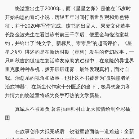
饶溢童出生于2000年，而《星星之卵》是他在15岁时
开始构思的奇幻小说，历经五年时间打磨世界观和角色特
征，并于2020年写作完成。该书的出品人、果麦文化董事
长路金波先生在看过该书前三千字后，便重金与饶溢童签
约，并给出了“纯文学、新标尺、零零后”的超高评价。《星
星之卵》讲述的是在新历时期（虚构）发生的奇幻故事，一
只叫秋吉的狐狸在复活挚友凉助的过程中，在危险的异世界
里克服种种杀机，拨开层层迷雾，最终发现真相，面对自
我。治愈系的视角和故事，也让这本书被誉为“孤独患者的
治愈神器”。在新生代作家十分匮乏的当下，极具想象力和
共情力的饶溢童将成为炙手可热的文学新星。
真诚从不被辜负 著名插画师村山龙大倾情绘制全彩插
图
在故事创作大抵完成后，饶溢童曾面临一道难题：全新