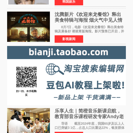
韩国娱乐
Groovy Room创立的hip-hop厂牌，旗下拥有多
位实力派音乐人，在韩
沈腾新片《欢迎来龙餐馆》释出
美食特辑与海报 烟火气中见人情
温暖
8月7日，电影《欢迎来龙餐馆》释出美食特
辑及菜备好 请就胃版海报。影片预售已开启，并
将于8月8日至10日14:00-21:00举行全国超前点
影视新闻
映。电影《欢迎来龙餐馆》作为战争美食喜剧大
片，讲述了中国
乐享人生｜简橙音乐新课启航，
教育部音乐课程研发专家Andy老
师重磅入驻领航银龄琴声
导语 截至2024年底，我国60岁及以上人
口已突破3 1亿，占总人口比重达22%，银发群体
的精神文化需求日益凸显。2024年1月，国务院办