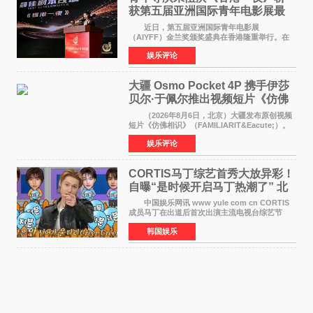
获第五届亚洲国际青年电影展最
佳剧本改编奖
近日，第五届亚洲国际青年电影展
（AIYFF）金兰奖颁奖盛典在香港隆重举行。在
这场汇聚数百位海内外电影人、文化界人士及媒
娱乐评论
体代表的亚洲青年影视盛会上，香港本土电影
《香港一夜》（Dawn in Ho
大疆 Osmo Pocket 4P 携手伊莎
贝尔·于佩尔推出视频短片《仿佛
相识》
（2026年8月6日，北京）大疆发布原创视频
短片《仿佛相识》（FAMILIARIT&Eacute;）。
视频短片由戛纳国际电影节最佳女演员伊莎贝尔·
娱乐评论
于佩尔（Isabelle Huppert）主演，全程使用大
疆首款双主摄口
CORTIS马丁综艺首秀大放异彩！
自曝“是时候开启马丁热潮了” 北
美巡演火热进行中
中国娱乐网讯 www yule com cn CORTIS
成员马丁在出道后首次出演主流电视台综艺节
目，展现了多才多艺的魅力。 马丁出演了5日
韩国娱乐
播出的MBC《Radio Star》Fashion与Passion
之间，I&lsquo;m