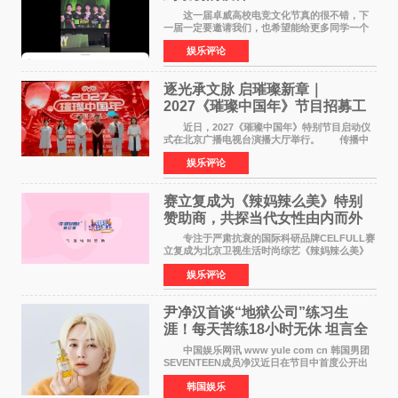
这一届卓威高校电竞文化节真的很不错，下
一届一定要邀请我们，也希望能给更多同学一个
来到现场的机会。 2026卓威高校电竞文化节
娱乐评论
已经落下帷幕，在活动结束后，仍有不少高校电
竞社负责人和现
逐光承文脉 启璀璨新章｜
2027《璀璨中国年》节目招募工
作圆满启动
近日，2027《璀璨中国年》特别节目启动仪
式在北京广播电视台演播大厅举行。 传播中
华优秀传统文化，弘扬纯正国风艺术，打造高规
娱乐评论
格、高质感、正能量的文艺盛典，是璀璨中国年
矢志不渝的初心
赛立复成为《辣妈辣么美》特别
赞助商，共探当代女性由内而外
活力美
专注于严肃抗衰的国际科研品牌CELFULL赛
立复成为北京卫视生活时尚综艺《辣妈辣么美》
的特别赞助商,明星辣妈袁咏仪倾情参与，向广大
娱乐评论
都市女性传递健康生活新主张，寄语当代女性在
家庭与自我之间
尹净汉首谈“地狱公司”练习生
涯！每天苦练18小时无休 坦言全
靠成员撑过来
中国娱乐网讯 www yule com cn 韩国男团
SEVENTEEN成员净汉近日在节目中首度公开出
道前的残酷练习生经历，并提及经纪公司Pledis
韩国娱乐
娱乐，引发广泛关注。 在8月2日播出的日本