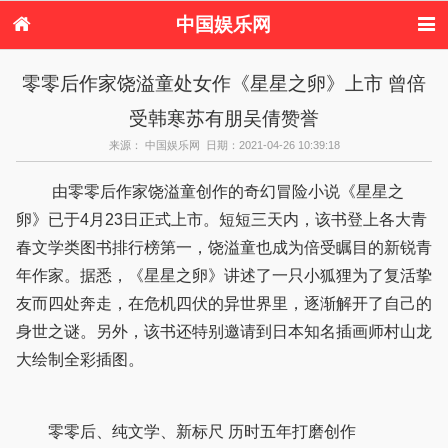
中国娱乐网
首页
新闻
女性
内地娱乐
零零后作家饶溢童处女作《星星之卵》上市 曾倍
港台娱乐
日本娱乐
韩国娱乐
欧美娱乐
受韩寒苏有朋吴倩赞誉
体育花边
音乐新闻
影视新闻
内地明星八卦
港台明星八卦
日本韩国明星
欧美明星八卦
娱乐评论
来源： 中国娱乐网 日期：2021-04-26 10:39:18
八卦
由零零后作家饶溢童创作的奇幻冒险小说《星星之
卵》已于4月23日正式上市。短短三天内，该书登上各大青
春文学类图书排行榜第一，饶溢童也成为倍受瞩目的新锐青
年作家。据悉，《星星之卵》讲述了一只小狐狸为了复活挚
友而四处奔走，在危机四伏的异世界里，逐渐解开了自己的
身世之谜。另外，该书还特别邀请到日本知名插画师村山龙
大绘制全彩插图。
零零后、纯文学、新标尺 历时五年打磨创作