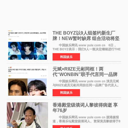
THE BOYZ以9人组签约新生厂
牌！NEW暂时缺席 组合活动将坚
定不移继续
中国娱乐网讯 www yule com cn 6日，
THE BOYZ表示：我们9人一致决定继续进行THE
BOYZ组合活动，并且已经完成了组合团体活动
韩国娱乐
签约。目前正在新生厂牌下进行活动准备。尚未
离开THE BOYZ原所
元斌×RIIZE元彬同框！两
代“WONBIN”联手代言同一品牌
颜值天花板合体
中国娱乐网讯 www yule com cn 演员元斌
与RIIZE成员元彬共同担任同一品牌广告代言人。
6日据独家报道，继演员元斌之后，RIIZE元彬最
韩国娱乐
近也被选为某在线中介平台A公司的共同广告代言
人，两人将作
香港殿堂级填词人黎彼得病逝 享
年76岁​
中国娱乐网讯 www yule com cn 据港媒报
道，香港乐坛殿堂级填词人、资深演员黎彼得于8
月5日上午因病离世，终年76岁。好友钟志光透