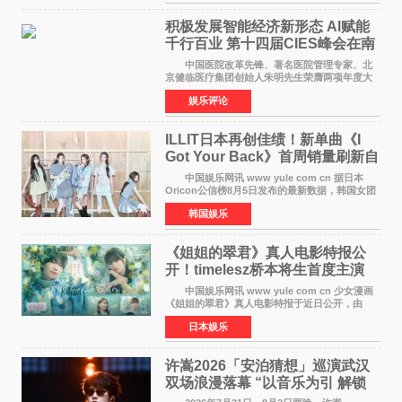
TBS综艺节目《周
积极发展智能经济新形态 Al赋能
千行百业 第十四届CIES峰会在南
京盛大召开
中国医院改革先锋、著名医院管理专家、北
京健临医疗集团创始人朱明先生荣膺两项年度大
奖 2026年7月31日，盛夏金陵，长江之畔，
娱乐评论
以重落地·真务实·强链接为主题的2026&lsquo;人
工智能+&rsquo
ILLIT日本再创佳绩！新单曲《I
Got Your Back》首周销量刷新自
身纪录
中国娱乐网讯 www yule com cn 据日本
Oricon公信榜8月5日发布的最新数据，韩国女团
ILLIT在日本发行的第二张单曲《I Got Your
韩国娱乐
Back》首周销量达到71,009张，成功跻身最新一
期周单曲排行
《姐姐的翠君》真人电影特报公
开！timelesz桥本将生首度主演
12月4日上映
中国娱乐网讯 www yule com cn 少女漫画
《姐姐的翠君》真人电影特报于近日公开，由
timelesz成员桥本将生担任主演，这也是他首次
日本娱乐
担任电影主演，引发高度关注。 女高中生咲
苗翠（中岛瑠菜
许嵩2026「安泊猜想」巡演武汉
双场浪漫落幕 “以音乐为引 解锁
江城记忆”