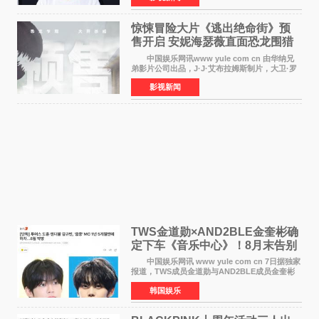
对白指导程寅，领
惊悚冒险大片《逃出绝命街》预
售开启 安妮海瑟薇直面恐龙围猎
中国娱乐网讯www yule com cn 由华纳兄
弟影片公司出品，J·J·艾布拉姆斯制片，大卫·罗
伯特·米切尔执导，好莱坞巨星安妮·海瑟薇和伊万
影视新闻
·麦克格雷格领衔主演的2026暑期惊悚冒险大片
《逃出绝
TWS金道勋×AND2BLE金奎彬确
定下车《音乐中心》！8月末告别
MC席位
中国娱乐网讯 www yule com cn 7日据独家
报道，TWS成员金道勋与AND2BLE成员金奎彬
将于8月离开《音乐中心》MC的位置。 金道
韩国娱乐
勋与金奎彬于去年3月与H2H A-NA一起被选为
《音乐中心》MC，约1