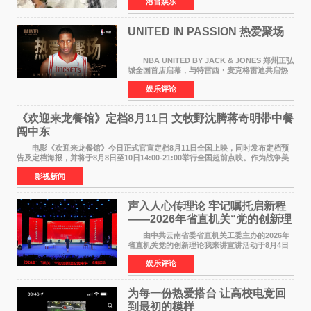
港台娱乐
露，黎彼得今年3月中风后便卧床休养，身体机能
持续衰退，最
UNITED IN PASSION 热爱聚场
NBA UNITED BY JACK & JONES 郑州正弘
城全国首店启幕，与特雷西・麦克格雷迪共启热
爱 2026 年7 月21 日，
娱乐评论
NBAUNITEDBYJACK&JONES 全国首店，于郑
州正弘城正式启幕。NBA 传奇球星
《欢迎来龙餐馆》定档8月11日 文牧野沈腾蒋奇明带中餐
闯中东
电影《欢迎来龙餐馆》今日正式官宣定档8月11日全国上映，同时发布定档预
告及定档海报，并将于8月8日至10日14:00-21:00举行全国超前点映。作为战争美
食大片，影片讲述的是中国厨师徐福（沈腾
影视新闻
声入人心传理论 牢记嘱托启新程
——2026年省直机关“党的创新理
论我来讲”宣讲活动圆满落幕
由中共云南省委省直机关工委主办的2026年
省直机关党的创新理论我来讲宣讲活动于8月4日
至5日在昆明举办。活动以 "牢记嘱托 感恩奋进
娱乐评论
开创云南发展新局面 "为主题，坚持以新时代中国
特色社会主义
为每一份热爱搭台 让高校电竞回
到最初的模样