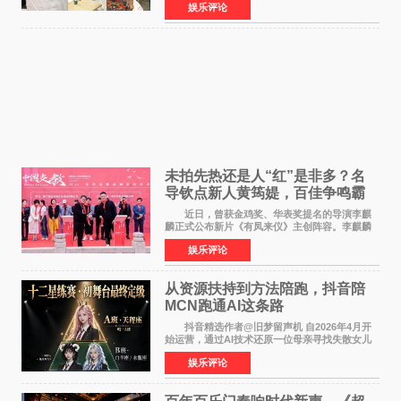
娱乐评论
公厅印发《关于发展银发经济增进老年人福祉的
意见》——这是
未拍先热还是人“红”是非多？名
导钦点新人黄筠媞，百佳争鸣霸
气回应
近日，曾获金鸡奖、华表奖提名的导演李麒
麟正式公布新片《有凤来仪》主创阵容。李麒麟
早年凭电影《华容道》获得金鸡奖、华表奖提
娱乐评论
名，此后长期参与国内外电影制作，其担任制片
人参与的作品亦曾
从资源扶持到方法陪跑，抖音陪
MCN跑通AI这条路
抖音精选作者@旧梦留声机 自2026年4月开
始运营，通过AI技术还原一位母亲寻找失散女儿
的故事，凭借强情感表达获得大量用户关注，发
娱乐评论
布仅21小时便获得超1亿曝光、超1000万互动。
此后，账号持续沿