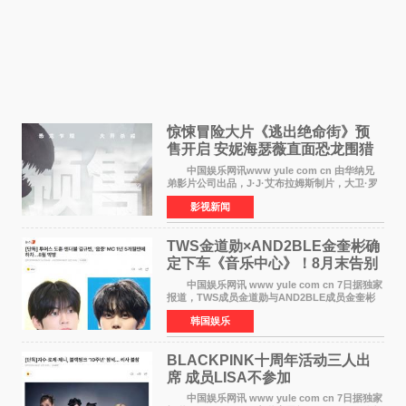
惊悚冒险大片《逃出绝命街》预
售开启 安妮海瑟薇直面恐龙围猎
中国娱乐网讯www yule com cn 由华纳兄
弟影片公司出品，J·J·艾布拉姆斯制片，大卫·罗
伯特·米切尔执导，好莱坞巨星安妮·海瑟薇和伊万
影视新闻
·麦克格雷格领衔主演的2026暑期惊悚冒险大片
《逃出绝
TWS金道勋×AND2BLE金奎彬确
定下车《音乐中心》！8月末告别
MC席位
中国娱乐网讯 www yule com cn 7日据独家
报道，TWS成员金道勋与AND2BLE成员金奎彬
将于8月离开《音乐中心》MC的位置。 金道
韩国娱乐
勋与金奎彬于去年3月与H2H A-NA一起被选为
《音乐中心》MC，约1
BLACKPINK十周年活动三人出
席 成员LISA不参加
中国娱乐网讯 www yule com cn 7日据独家