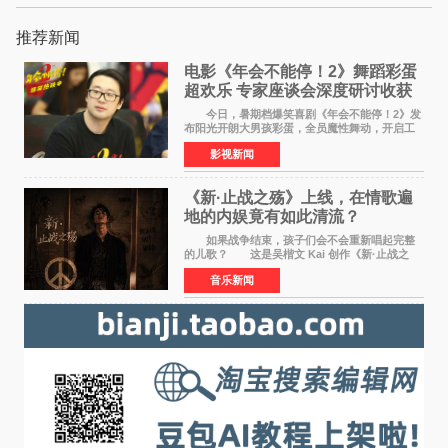
推荐新闻
电影《年会不能停！2》舞蹈彩蛋
超欢乐 专家座谈会深度研讨收获
满满
今日，暑期档爆笑喜剧《年会不能停！2》发
布阳光开朗大男孩彩蛋，全员魔性舞动，开启工
位狂欢模式。影片于昨日同步举办专家座谈会，
影视新闻
导演董润年、总制片人应萝佳出席现场，与一众
业内、学界专家
《新·止战之殇》上线，在情歌遍
地的内娱竟有如此清流？
如果战争结束，孩子们会不会重新唱起完整
的儿歌？ 这是吴楷文 Kai 创作《新·止战之
殇》时最初的想法。 从伊朗相关冲突引发的
音乐新闻
地区局势，到世界各地仍在发生的动荡与不安，
战争从来不只