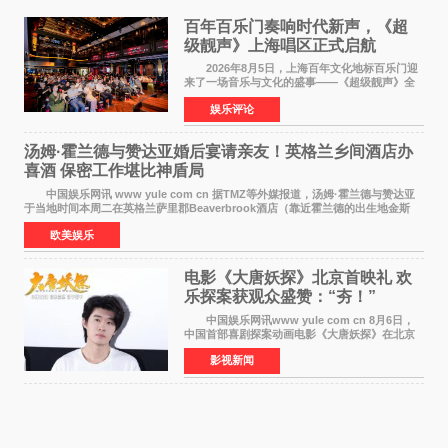
百年百乐门奏响时代新声，《超
级靓声》上海唱区正式启航
2026年8月5日，上海百年文化地标百乐门迎
来了一场音乐与文化的盛事——《超级靓声》全
国励志音乐公益节目上海唱区新闻发布会暨启动
娱乐评论
仪式在此隆重举行。各界领导、嘉宾与媒体朋友
齐聚一堂，共同
汤姆·霍兰德与赞达亚婚后宴请亲友！英格兰乡间酒店办
喜酒 保密工作堪比神盾局
中国娱乐网讯 www yule com cn 据TMZ等外媒报道，汤姆·霍兰德与赞达亚
于当地时间本周二在英格兰萨里郡Beaverbrook酒店（靠近霍兰德的出生地金斯
顿）举办婚宴，邀请家人与朋友们喝喜酒，庆祝
欧美娱乐
电影《大唐妖探》北京首映礼 欢
乐探案获观众盛赞：“夯！”
中国娱乐网讯www yule com cn 8月6日，
中国首部喜剧探案动画电影《大唐妖探》在北京
举办电影首映礼。导演程腾、联合导演黄珉、总
影视新闻
制片人曹紫建、制片人李莹莹，配音导演张喆，
对白指导程寅，领