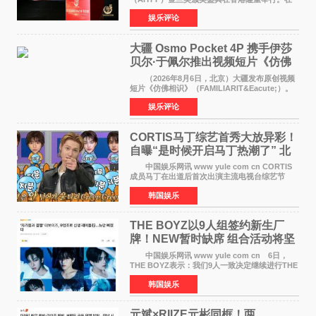
这场汇聚数百位海内外电影人、文化界人士及媒
娱乐评论
体代表的亚洲青年影视盛会上，香港本土电影
《香港一夜》（Dawn in Ho
大疆 Osmo Pocket 4P 携手伊莎
贝尔·于佩尔推出视频短片《仿佛
相识》
（2026年8月6日，北京）大疆发布原创视频
短片《仿佛相识》（FAMILIARIT&Eacute;）。
视频短片由戛纳国际电影节最佳女演员伊莎贝尔·
娱乐评论
于佩尔（Isabelle Huppert）主演，全程使用大
疆首款双主摄口
CORTIS马丁综艺首秀大放异彩！
自曝“是时候开启马丁热潮了” 北
美巡演火热进行中
中国娱乐网讯 www yule com cn CORTIS
成员马丁在出道后首次出演主流电视台综艺节
目，展现了多才多艺的魅力。 马丁出演了5日
韩国娱乐
播出的MBC《Radio Star》Fashion与Passion
之间，I&lsquo;m
THE BOYZ以9人组签约新生厂
牌！NEW暂时缺席 组合活动将坚
定不移继续
中国娱乐网讯 www yule com cn 6日，
THE BOYZ表示：我们9人一致决定继续进行THE
BOYZ组合活动，并且已经完成了组合团体活动
韩国娱乐
签约。目前正在新生厂牌下进行活动准备。尚未
离开THE BOYZ原所
元斌×RIIZE元彬同框！两