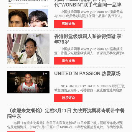
代“WONBIN”联手代言同一品牌
颜值天花板合体
中国娱乐网讯 www yule com cn 演员元斌
与RIIZE成员元彬共同担任同一品牌广告代言人。
6日据独家报道，继演员元斌之后，RIIZE元彬最
韩国娱乐
近也被选为某在线中介平台A公司的共同广告代言
人，两人将作
香港殿堂级填词人黎彼得病逝 享
年76岁​
中国娱乐网讯 www yule com cn 据港媒报
道，香港乐坛殿堂级填词人、资深演员黎彼得于8
月5日上午因病离世，终年76岁。好友钟志光透
港台娱乐
露，黎彼得今年3月中风后便卧床休养，身体机能
持续衰退，最
UNITED IN PASSION 热爱聚场
NBA UNITED BY JACK & JONES 郑州正弘
城全国首店启幕，与特雷西・麦克格雷迪共启热
爱 2026 年7 月21 日，
娱乐评论
NBAUNITEDBYJACK&JONES 全国首店，于郑
州正弘城正式启幕。NBA 传奇球星
《欢迎来龙餐馆》定档8月11日 文牧野沈腾蒋奇明带中餐
闯中东
电影《欢迎来龙餐馆》今日正式官宣定档8月11日全国上映，同时发布定档预
告及定档海报，并将于8月8日至10日14:00-21:00举行全国超前点映。作为战争美
食大片，影片讲述的是中国厨师徐福（沈腾