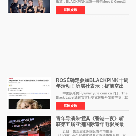
报道，BLACKPINK出道十周年Meet & Greet活
动将由智秀、ROS&Eacute;、JENNIE出席，
韩国娱乐
LISA将缺席。 此前BLACKPINK所属社YG并
未为组合出道十周年做
ROSÉ确定参加BLACKPINK十周
年活动！所属社表示：提前空出
了时间
中国娱乐网讯 www yule com cn 7日，The
Black Label通过官方社交媒体账号发表声明，就
近期网络上关于ROS&Eacute;个人行程及是否参
韩国娱乐
加BLACKPINK出道纪念活动的种种猜测作出正
式回应。 Th
青年导演朱愷淇《香港一夜》斩
获第五届亚洲国际青年电影展最
佳剧本改编奖
近日，第五届亚洲国际青年电影展
（AIYFF）金兰奖颁奖盛典在香港隆重举行。在