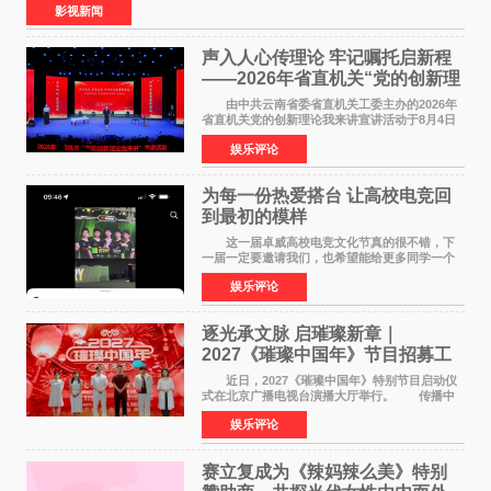
影视新闻
声入人心传理论 牢记嘱托启新程
——2026年省直机关“党的创新理
论我来讲”宣讲活动圆满落幕
由中共云南省委省直机关工委主办的2026年
省直机关党的创新理论我来讲宣讲活动于8月4日
至5日在昆明举办。活动以 "牢记嘱托 感恩奋进
娱乐评论
开创云南发展新局面 "为主题，坚持以新时代中国
特色社会主义
为每一份热爱搭台 让高校电竞回
到最初的模样
这一届卓威高校电竞文化节真的很不错，下
一届一定要邀请我们，也希望能给更多同学一个
来到现场的机会。 2026卓威高校电竞文化节
娱乐评论
已经落下帷幕，在活动结束后，仍有不少高校电
竞社负责人和现
逐光承文脉 启璀璨新章｜
2027《璀璨中国年》节目招募工
作圆满启动
近日，2027《璀璨中国年》特别节目启动仪
式在北京广播电视台演播大厅举行。 传播中
华优秀传统文化，弘扬纯正国风艺术，打造高规
娱乐评论
格、高质感、正能量的文艺盛典，是璀璨中国年
矢志不渝的初心
赛立复成为《辣妈辣么美》特别