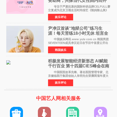
赞助商，共探当代女性由内而外
活力美
专注于严肃抗衰的国际科研品牌CELFULL赛
立复成为北京卫视生活时尚综艺《辣妈辣么美》
的特别赞助商,明星辣妈袁咏仪倾情参与，向广大
娱乐评论
都市女性传递健康生活新主张，寄语当代女性在
家庭与自我之间
尹净汉首谈“地狱公司”练习生
涯！每天苦练18小时无休 坦言全
靠成员撑过来
中国娱乐网讯 www yule com cn 韩国男团
SEVENTEEN成员净汉近日在节目中首度公开出
道前的残酷练习生经历，并提及经纪公司Pledis
韩国娱乐
娱乐，引发广泛关注。 在8月2日播出的日本
TBS综艺节目《周
积极发展智能经济新形态 Al赋能
千行百业 第十四届CIES峰会在南
京盛大召开
中国医院改革先锋、著名医院管理专家、北
京健临医疗集团创始人朱明先生荣膺两项年度大
奖 2026年7月31日，盛夏金陵，长江之畔，
娱乐评论
以重落地·真务实·强链接为主题的2026&lsquo;人
工智能+&rsquo
中国艺人网相关服务