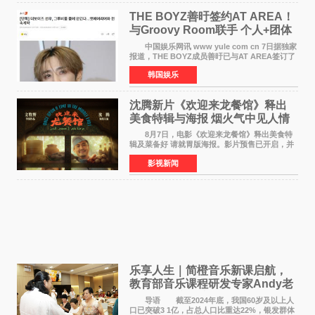
THE BOYZ善旴签约AT AREA！
与Groovy Room联手 个人+团体
活动并行
中国娱乐网讯 www yule com cn 7日据独家
报道，THE BOYZ成员善旴已与AT AREA签订了
专属合约。AT AREA是由知名制作人组合
韩国娱乐
Groovy Room创立的hip-hop厂牌，旗下拥有多
位实力派音乐人，在韩
沈腾新片《欢迎来龙餐馆》释出
美食特辑与海报 烟火气中见人情
温暖
8月7日，电影《欢迎来龙餐馆》释出美食特
辑及菜备好 请就胃版海报。影片预售已开启，并
将于8月8日至10日14:00-21:00举行全国超前点
影视新闻
映。电影《欢迎来龙餐馆》作为战争美食喜剧大
片，讲述了中国
乐享人生｜简橙音乐新课启航，
教育部音乐课程研发专家Andy老
师重磅入驻领航银龄琴声
导语 截至2024年底，我国60岁及以上人
口已突破3 1亿，占总人口比重达22%，银发群体