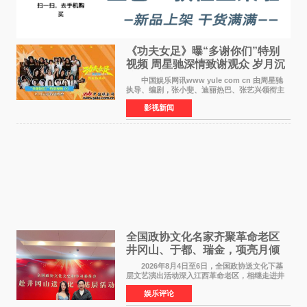
《功夫女足》曝“多谢你们”特别
视频 周星驰深情致谢观众 岁月沉
淀不灭初心
中国娱乐网讯www yule com cn 由周星驰
执导、编剧，张小斐、迪丽热巴、张艺兴领衔主
演，刘嘉玲、佐藤健特别出演，艾米、雪野、蔡
影视新闻
思贝、胡予安、倪好特别介绍的喜剧电影《功夫
女足》释出多谢你
全国政协文化名家齐聚革命老区
井冈山、于都、瑞金，项亮月倾
情献唱《桃花谣》致敬红色沃土
2026年8月4日至6日，全国政协送文化下基
层文艺演出活动深入江西革命老区，相继走进井
冈山、于都长征出发地、瑞金三地。由全国政协
娱乐评论
文化文史和学习委员会副主任、甘肃省政协原主
席欧阳坚率团，一