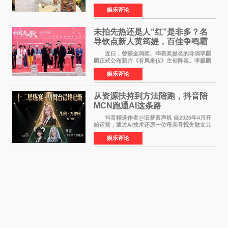
的精神文化需求日益凸显。2024年1月，国务院办
娱乐评论
公厅印发《关于发展银发经济增进老年人福祉的
意见》——这是
未拍先热还是人“红”是非多？名
导钦点新人黄筠媞，百佳争鸣霸
气回应
近日，曾获金鸡奖、华表奖提名的导演李麒
麟正式公布新片《有凤来仪》主创阵容。李麒麟
早年凭电影《华容道》获得金鸡奖、华表奖提
娱乐评论
名，此后长期参与国内外电影制作，其担任制片
人参与的作品亦曾
从资源扶持到方法陪跑，抖音陪
MCN跑通AI这条路
抖音精选作者@旧梦留声机 自2026年4月开
始运营，通过AI技术还原一位母亲寻找失散女儿
的故事，凭借强情感表达获得大量用户关注，发
娱乐评论
布仅21小时便获得超1亿曝光、超1000万互动。
此后，账号持续沿