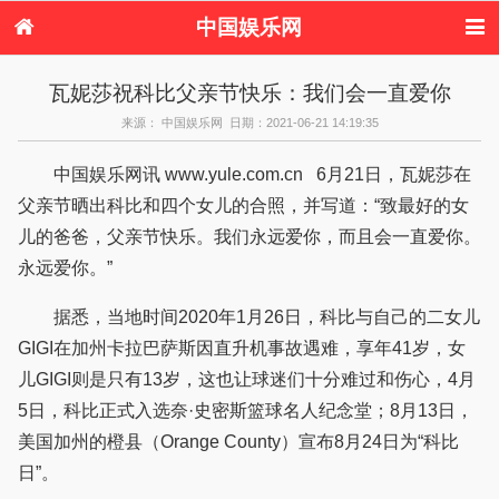
中国娱乐网
首页
新闻
女性
内地娱乐
瓦妮莎祝科比父亲节快乐：我们会一直爱你
港台娱乐
日本娱乐
韩国娱乐
欧美娱乐
来源： 中国娱乐网 日期：2021-06-21 14:19:35
体育花边
音乐新闻
影视新闻
内地明星八卦
港台明星八卦
日本韩国明星
欧美明星八卦
娱乐评论
中国娱乐网讯 www.yule.com.cn 6月21日，瓦妮莎在
八卦
父亲节晒出科比和四个女儿的合照，并写道：“致最好的女
儿的爸爸，父亲节快乐。我们永远爱你，而且会一直爱你。
永远爱你。”
据悉，当地时间2020年1月26日，科比与自己的二女儿
GIGI在加州卡拉巴萨斯因直升机事故遇难，享年41岁，女
儿GIGI则是只有13岁，这也让球迷们十分难过和伤心，4月
5日，科比正式入选奈·史密斯篮球名人纪念堂；8月13日，
美国加州的橙县（Orange County）宣布8月24日为“科比
日”。