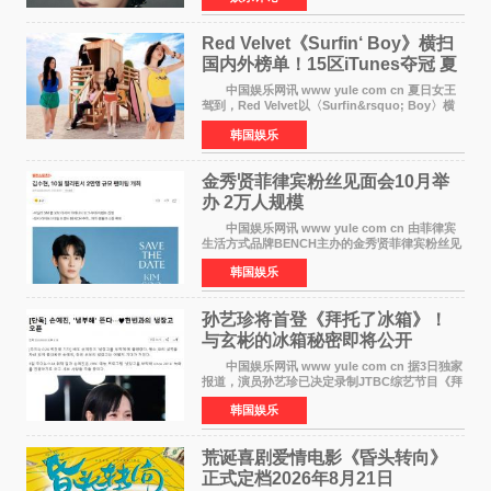
公益等多领域的
Red Velvet《Surfin‘ Boy》横扫
国内外榜单！15区iTunes夺冠 夏
日女王强势回归
中国娱乐网讯 www yule com cn 夏日女王
驾到，Red Velvet以〈Surfin&rsquo; Boy〉横
扫国内外榜单，获得音乐粉丝的热烈反响。
韩国娱乐
Red Velvet于3日发行了夏日迷你专辑《Velvet
Summer》，
金秀贤菲律宾粉丝见面会10月举
办 2万人规模
中国娱乐网讯 www yule com cn 由菲律宾
生活方式品牌BENCH主办的金秀贤菲律宾粉丝见
面会，将于10月2日在马尼拉SM Mall of
韩国娱乐
Asia（MOA）竞技场举行，预计规模达2万人。
这也是金秀贤自去年陷
孙艺珍将首登《拜托了冰箱》！
与玄彬的冰箱秘密即将公开
中国娱乐网讯 www yule com cn 据3日独家
报道，演员孙艺珍已决定录制JTBC综艺节目《拜
托了冰箱》，目前正在协调具体细节。这是孙艺
韩国娱乐
珍首次公开个人冰箱，也是她婚后首次以玄彬的
妻子身份参与
荒诞喜剧爱情电影《昏头转向》
正式定档2026年8月21日