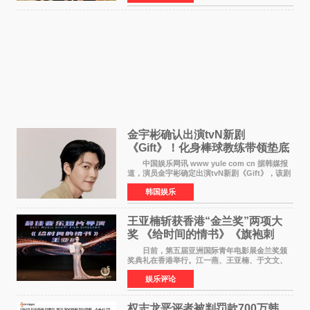
是张翼走进易学
金宇彬确认出演tvN新剧
《Gift》！化身棒球教练带领垫底
球队逆袭
中国娱乐网讯 www yule com cn 据韩媒报
道，演员金宇彬确定出演tvN新剧《Gift》，该剧
预计将于下半年播出，引发观众高度期待。
韩国娱乐
本剧改编自同名网络漫画，讲述一位经历意外事
故后获得特殊
王亚楠斩获香港“金兰奖”两项大
奖 《给时间的情书》《旗袍刺
客》双双获肯定
日前，第五届亚洲国际青年电影展金兰奖颁
奖典礼在香港举行。江一燕、王亚楠、于文文、
李东学等知名演员出席活动。著名演员、导演王
娱乐评论
亚楠凭借音乐故事片《给时间的情书》和院线电
影《旗袍刺客》
权志龙恶评者被判罚款700万韩