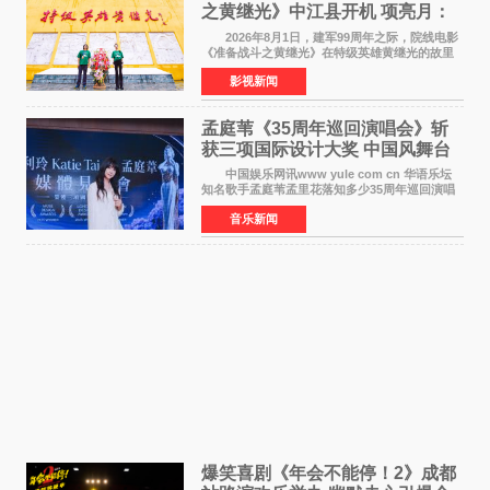
之黄继光》中江县开机 项亮月：
以光影为笔，书写英雄赞歌
2026年8月1日，建军99周年之际，院线电影
《准备战斗之黄继光》在特级英雄黄继光的故里
——四川省德阳市中江县黄继光出生地正式开
影视新闻
机。本片出品人、总制片人项亮月主持开机仪
式，&zwnj;特级英雄
孟庭苇《35周年巡回演唱会》斩
获三项国际设计大奖 中国风舞台
美学获全球认可
中国娱乐网讯www yule com cn 华语乐坛
知名歌手孟庭苇孟里花落知多少35周年巡回演唱
会再传喜讯。该演唱会先后荣获美国MUSE
音乐新闻
Creative Awards白金奖（Platinum Winner）、
英国London Design
爆笑喜剧《年会不能停！2》成都