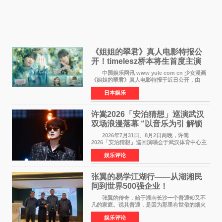
《姐姐的翠君》真人电影特报公
开！timelesz桥本将生首度主演
12月4日上映
中国娱乐网讯 www yule com cn 少女漫画
《姐姐的翠君》真人电影特报于近日公开，由
timelesz成员桥本将生担任主演，这也是他首次
日本娱乐
担任电影主演，引发高度关注。 女高中生咲
苗翠（中岛瑠菜
许嵩2026「安泊猜想」巡演武汉
双场浪漫落幕 “以音乐为引 解锁
江城记忆”
2026年7月31日、8月2日两晚，许嵩
2026「安泊猜想」巡回演唱会于武汉体育中心主
体育场盛大开唱。许嵩与数万歌迷在此相聚，从
娱乐评论
浪漫惬意的舞台设计到充满诚意与惊喜的现场互
动，共同开启了一场关于
张翼的易学江湖行——从湖湘民
间到世界500强企业！
张翼的传奇，始于湖南长沙一个普通却又不
凡的家庭。说其普通，是因为那里有世俗的烟火
气；说其不凡，是因为家中有一位洞悉天地玄机
娱乐评论
的长者——他的爷爷。作为当地的风水师，爷爷