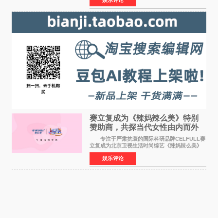
格、高质感、正能量的文艺盛典，是璀璨中国年
矢志不渝的初心
赛立复成为《辣妈辣么美》特别
赞助商，共探当代女性由内而外
活力美
专注于严肃抗衰的国际科研品牌CELFULL赛
立复成为北京卫视生活时尚综艺《辣妈辣么美》
的特别赞助商,明星辣妈袁咏仪倾情参与，向广大
娱乐评论
都市女性传递健康生活新主张，寄语当代女性在
家庭与自我之间