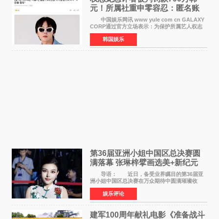
元！所属社重申零容忍：匿名账
号也难逃刑责
中国娱乐网讯 www yule com cn GALAXY
CORP通过官方立场表示：为保护所属艺人权志
龙的名誉和权益，将持续对网络上发生的名誉损
韩国娱乐
害、散布虚假事实、侮辱、恶意诽谤等行为采取
法律应对措施。
第36届亚洲小姐中国区总决赛圆
满落幕 张琳梓擘画选美+新纪元
导语： 近日，备受业界瞩目的第36届亚
洲小姐中国区总决赛在万众期待中圆满璀璨收
官。整场盛典汇聚万千芳华，不仅完成了新一届
娱乐评论
美丽代言人的加冕选拔，更在行业发展层面带来
颠覆性突破。活动
建军100周年献礼电影《准备战斗