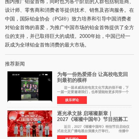
围内推广铂金首饰，同时也为各个阶层的人群包括制造商、
设计师、零售商和消费者等提供技术、销售及咨询服务。在
中国，国际铂金协会（PGI®）致力培养和引导中国消费者
对铂金首饰的喜爱，为推广中国市场的铂金首饰提供了全方
位的支持，并已取得巨大的成绩。2000年始，中国已经一
跃成为全球铂金首饰消费的最大市场。
推荐新闻
为每一份热爱搭台 让高校电竞回
到最初的模样
这一届卓威高校电竞文化节真的很不错，下
一届一定要邀请我们，也希望能给更多同学一个
来到现场的机会。 2026卓威高校电竞文化节
娱乐评论
已经落下帷幕，在活动结束后，仍有不少高校电
竞社负责人和现
逐光承文脉 启璀璨新章｜
2027《璀璨中国年》节目招募工
作圆满启动
近日，2027《璀璨中国年》特别节目启动仪
式在北京广播电视台演播大厅举行。 传播中
华优秀传统文化，弘扬纯正国风艺术，打造高规
娱乐评论