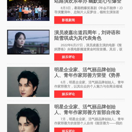
站路演欢乐举办 幽默走心引爆全
场共鸣
8月3日，暑期档爆笑喜剧《年会不能停！2》
导演董润年、总制片人应萝佳，领衔主演张若
昀、白客，惊喜出演庄达菲，特别主演孙艺洲，
影视新闻
特别出演田雨，友情出演欧阳奋强出席成都路
演，与观众近距离互
演员凌嘉出道四周年，刘诗语和
陆雪琪成为其代表角色
2022年6月27日，演员凌嘉主演的电影《辣
妈犟爸》央视电影频道黄金时段首播。其后，该
电影在央视电影频道多次复播（2022年8月10
娱乐评论
日，2022年9月30日，2023年7月17日，2025年7
月14日）。除了多次复
明星企业家、活气丽品牌创始
人、青年作家郑善方荣登《势界
POWERCIRCLES》6月刊
6月，明星企业家、活气丽品牌创始人、青年
作家郑善方，以其出众的个人魅力与在商业领域
的卓越建树，成功登上《势界
娱乐评论
POWERCIRCLES》，展现了他在时尚与商业领
域的双重影响力。 明星企业家、青
明星企业家、活气丽品牌创始
人、青年作家郑善方首部自传发
布， 书写跨界创业者的成长答卷
7月，明星企业家、活气丽品牌创始人、青年
作家郑善方的首部个人自传《能言善方——我的
跨界人生》正式发行。这本书以他的人生轨迹为
娱乐评论
脉络，首次完整公开了从逐梦少年到横跨美业、