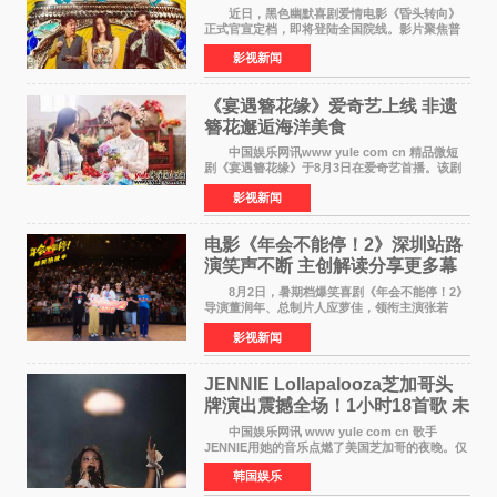
近日，黑色幽默喜剧爱情电影《昏头转向》
正式官宣定档，即将登陆全国院线。影片聚焦普
通人的荒诞生活，以戏谑诙谐的镜头语言、反转
影视新闻
不断的剧情，融合爆笑喜剧与细腻爱情元素，打
造出一部接地气
《宴遇簪花缘》爱奇艺上线 非遗
簪花邂逅海洋美食
中国娱乐网讯www yule com cn 精品微短
剧《宴遇簪花缘》于8月3日在爱奇艺首播。该剧
是泉州荣膺世界美食之都后推出的首部美食主题
影视新闻
文旅微短剧，实力派演员孙茜特别出演簪花非遗
传承人，她曾参演
电影《年会不能停！2》深圳站路
演笑声不断 主创解读分享更多幕
后创作
8月2日，暑期档爆笑喜剧《年会不能停！2》
导演董润年、总制片人应萝佳，领衔主演张若
昀、白客，主演酷酷的滕出席深圳路演，与观众
影视新闻
近距离趣味互动，畅聊创作细节与名场面，一路
笑声不断。影片讲
JENNIE Lollapalooza芝加哥头
牌演出震撼全场！1小时18首歌 未
发行新曲首度公开
中国娱乐网讯 www yule com cn 歌手
JENNIE用她的音乐点燃了美国芝加哥的夜晚。仅
需1小时，就足以证明K-pop女性solo艺人首次登
韩国娱乐
上Lollapalooza这一头衔的分量。她向世人展示
了为何自己能作为世