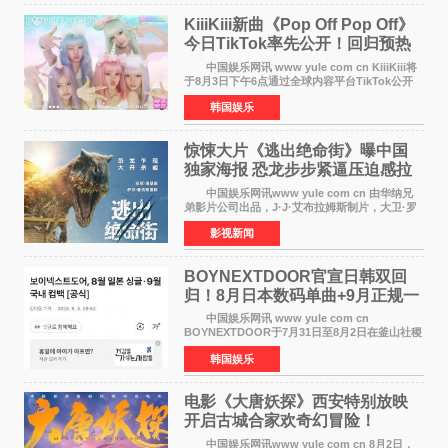
KiiiKiii新曲《Pop Off Pop Off》
今日TikTok率先公开！回归预热
全面启动
中国娱乐网讯 www yule com cn KiiiKiii将
于8月3日下午6点通过全球内容平台TikTok公开
将于10日发行的迷你三辑《WhyKiiiKiii》主打歌
韩国娱乐
〈Pop Off Pop Off〉的挑战视频，率先公开部分
音源和亮
惊悚大片《逃出绝命街》曝中国
独家海报 恐龙步步紧逼压迫感拉
满
中国娱乐网讯www yule com cn 由华纳兄
弟影片公司出品，J·J·艾布拉姆斯制片，大卫·罗
伯特·米切尔执导，好莱坞巨星安妮·海瑟薇、伊万
影视新闻
·麦克格雷格主演的2026年暑期惊悚恐龙大片《逃
出绝命
BOYNEXTDOOR官宣日韩双回
归！8月日本数码单曲+9月正规一
辑改版
中国娱乐网讯 www yule com cn
BOYNEXTDOOR于7月31日至8月2日在釜山社稷
室内体育馆举办了BOYNEXTDOOR TOUR
韩国娱乐
&lsquo;KNOCK ON Vol 2&rsquo; IN
BUSAN，与当地粉丝共度难忘时光。 在演
电影《大唐妖探》西安特别放映
开启古城合家欢奇幻冒险！
中国娱乐网讯www yule com cn 8月2日，