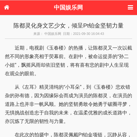
中国娱乐网
首页
新闻
女性
内地娱乐
陈都灵化身文艺少女，倾呈Pt铂金坚韧力量
港台娱乐
日本娱乐
韩国娱乐
欧美娱乐
来源： 中国娱乐网 日期：2021-09-30 16:04:43
体育花边
音乐新闻
影视新闻
内地明星八卦
港台明星八卦
日本韩国明星
欧美明星八卦
娱乐评论
近期，电视剧《玉春楼》的热播，让陈都灵又一次以截
八卦
然不同的形象亮相于荧幕前。在剧中，被命运捉弄的“孙二
小姐”，飘摇风雨却依旧坚韧，将有喜有悲的剧中人生呈现
在观众的眼前。
从《左耳》精灵清纯的“小耳朵”，到《玉春楼》悲欢错
杂的孙有德，因为因缘际会而成为演员的陈都灵，在演员的
道路上也并非一帆风顺。她的坚韧勇敢令她勇于破圈寻梦，
无惧挑战创造忠于自我的未来，在温柔优雅的成长道路中，
亦沉炼了无限的韧性与力量。
在此次的拍摄中，陈都灵佩戴Pt铂金项链，沉静从容，