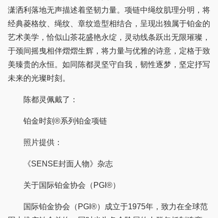
潇洒利落地无声描述着坚韧力量。项链中绳纹肌理分明，将
经典菱格纹、绳纹、章纹造型相结合，呈现出独属于铂金的
艺术美学，恰似山茶花盛艳永绽，灵动线条跃出无限璀璨，
于颈间摇曳相伴熠熠生辉，将力量与优雅的诗意，定格于致
美臻贵的永恒。如同陈都灵坚守自我，韧性逐梦，坚定抒写
未来的光璨时刻。
陈都灵佩戴了：
铂金时刻®系列铂金项链
照片提供：
《SENSE封面人物》杂志
关于国际铂金协会（PGI®）
国际铂金协会（PGI®）成立于1975年，致力在全球范