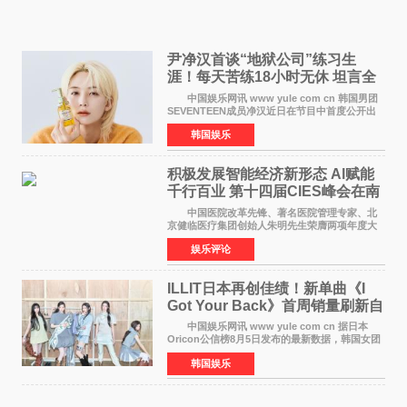
尹净汉首谈“地狱公司”练习生
涯！每天苦练18小时无休 坦言全
靠成员撑过来
中国娱乐网讯 www yule com cn 韩国男团
SEVENTEEN成员净汉近日在节目中首度公开出
道前的残酷练习生经历，并提及经纪公司Pledis
韩国娱乐
娱乐，引发广泛关注。 在8月2日播出的日本
TBS综艺节目《周
积极发展智能经济新形态 Al赋能
千行百业 第十四届CIES峰会在南
京盛大召开
中国医院改革先锋、著名医院管理专家、北
京健临医疗集团创始人朱明先生荣膺两项年度大
奖 2026年7月31日，盛夏金陵，长江之畔，
娱乐评论
以重落地·真务实·强链接为主题的2026&lsquo;人
工智能+&rsquo
ILLIT日本再创佳绩！新单曲《I
Got Your Back》首周销量刷新自
身纪录
中国娱乐网讯 www yule com cn 据日本
Oricon公信榜8月5日发布的最新数据，韩国女团
ILLIT在日本发行的第二张单曲《I Got Your
韩国娱乐
Back》首周销量达到71,009张，成功跻身最新一
期周单曲排行