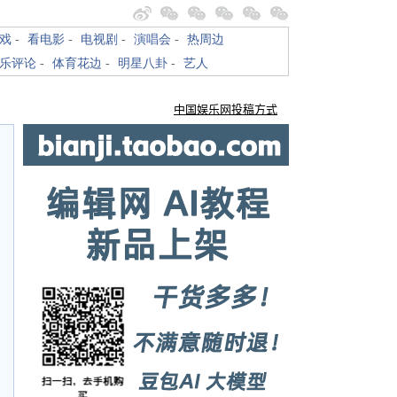
戏
-
看电影
-
电视剧
-
演唱会
-
热周边
乐评论
-
体育花边
-
明星八卦
-
艺人