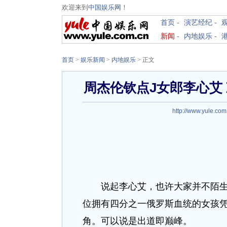
欢迎来到
中国娱乐网
！
首页
-
演艺经纪
-
新闻
-
内地娱乐
-
首页
>
娱乐新闻
>
内地娱乐
> 正文
周杰伦钦点J女郎李心艾
http://www.yule.com
说起李心艾，也许大家并不陌生。
位拥有四分之一俄罗斯血统的女孩
角。可以说是出道即巅峰。