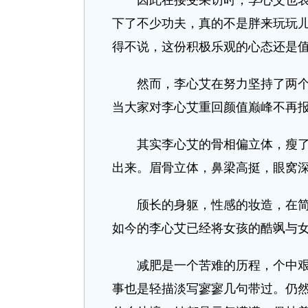
因此在接受采访时，李心艾也表示
下了不少功夫，真的不是胖来玩玩
得不说，这份积极乐观的心态还是
然而，李心艾在努力坚持了两个月
当大家对李心艾重回颜值巅峰不再报
其实李心艾的骨相偏立体，瘦了之
出来。眉骨立体，鼻梁高挺，眼窝
颀长的身躯，性感的妆造，在简单
如今的李心艾已经将女孩的酷飒与
减肥是一个苦难的历程，个中艰辛
事也是轻描淡写寥寥几句带过。仍