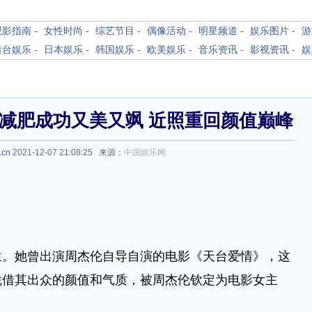
观影指南
-
女性时尚
-
综艺节目
-
偶像活动
-
明星频道
-
娱乐图片
-
游
港台娱乐
-
日本娱乐
-
韩国娱乐
-
欧美娱乐
-
音乐资讯
-
影视资讯
-
娱
 减肥成功又美又飒 近照重回颜值巅峰
.cn
2021-12-07 21:08:25 来源：
中国娱乐网
她曾出演周杰伦自导自演的电影《天台爱情》，这
凭借其出众的颜值和气质，被周杰伦钦定为电影女主