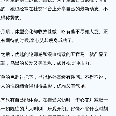
体重确实让她极为困扰。为了重回昔日巅峰，真是
儿的，她也经常在社交平台上分享自己的最新动态。不
值得称赞的。
后，体型变化却收效甚微，略有些不尽如人意。正
有期待的时候,李心艾却瘦身成功了。
后，优越的轮廓感和混血精致的五官马上就凸显了
深邃，乌黑的长发又美又飒，颇具视觉冲击力。
的色调衬托下，显得格外高级有质感。不得不说，
女人的性感结合得相得益彰，优雅又有气场。
只有自己能体会。在接受采访时，李心艾对减肥一
然一如既往的大大咧咧，乐观开朗。好像不管什么时刻