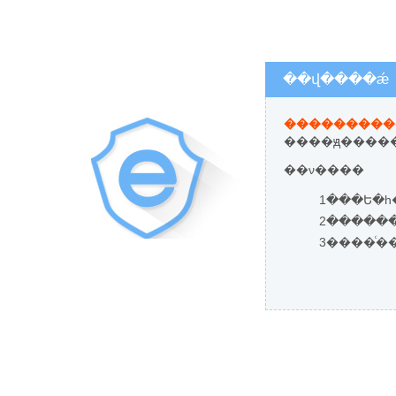
��վ����ǽ
����ԭ�����
��ν����
1���Ե�һ
3����ͨ�