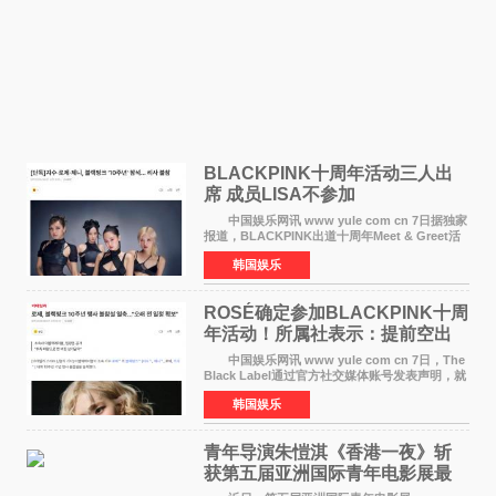
BLACKPINK十周年活动三人出
席 成员LISA不参加
中国娱乐网讯 www yule com cn 7日据独家
报道，BLACKPINK出道十周年Meet & Greet活
动将由智秀、ROS&Eacute;、JENNIE出席，
韩国娱乐
LISA将缺席。 此前BLACKPINK所属社YG并
未为组合出道十周年做
ROSÉ确定参加BLACKPINK十周
年活动！所属社表示：提前空出
了时间
中国娱乐网讯 www yule com cn 7日，The
Black Label通过官方社交媒体账号发表声明，就
近期网络上关于ROS&Eacute;个人行程及是否参
韩国娱乐
加BLACKPINK出道纪念活动的种种猜测作出正
式回应。 Th
青年导演朱愷淇《香港一夜》斩
获第五届亚洲国际青年电影展最
佳剧本改编奖