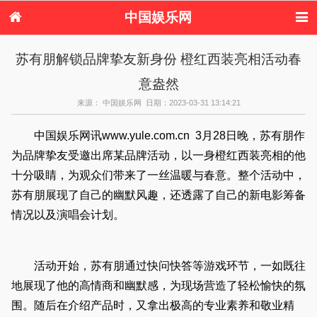
中国娱乐网
首页
新闻
女性
内地娱乐
苏有朋解锁品牌挚友新身份 橙红西装亮相活动春
港台娱乐
日本娱乐
韩国娱乐
欧美娱乐
意盎然
体育花边
音乐新闻
影视新闻
内地明星八卦
港台明星八卦
日本韩国明星
欧美明星八卦
娱乐评论
来源： 中国娱乐网 日期：2023-03-31 13:14:21
八卦
中国娱乐网讯www.yule.com.cn 3月28日晚，苏有朋作
为品牌挚友受邀出席某品牌活动，以一身橙红西装亮相的他
十分吸睛，为观众们带来了一丝温暖与春意。整个活动中，
苏有朋展现了自己的幽默风趣，还透露了自己的新电影筹备
情况以及演唱会计划。
活动开始，苏有朋通过快问快答等游戏环节，一如既往
地展现了他的高情商和幽默感，为现场营造了轻松愉快的氛
围。随后在介绍产品时，又拿出极高的专业素养和敬业精