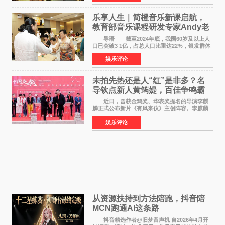
片，讲述了中国
乐享人生｜简橙音乐新课启航，
教育部音乐课程研发专家Andy老
师重磅入驻领航银龄琴声
导语 截至2024年底，我国60岁及以上人
口已突破3 1亿，占总人口比重达22%，银发群体
的精神文化需求日益凸显。2024年1月，国务院办
娱乐评论
公厅印发《关于发展银发经济增进老年人福祉的
意见》——这是
未拍先热还是人“红”是非多？名
导钦点新人黄筠媞，百佳争鸣霸
气回应
近日，曾获金鸡奖、华表奖提名的导演李麒
麟正式公布新片《有凤来仪》主创阵容。李麒麟
早年凭电影《华容道》获得金鸡奖、华表奖提
娱乐评论
名，此后长期参与国内外电影制作，其担任制片
人参与的作品亦曾
从资源扶持到方法陪跑，抖音陪
MCN跑通AI这条路
抖音精选作者@旧梦留声机 自2026年4月开