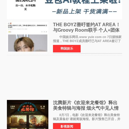
THE BOYZ善旴签约AT AREA！
与Groovy Room联手 个人+团体
活动并行
中国娱乐网讯 www yule com cn 7日据独家
报道，THE BOYZ成员善旴已与AT AREA签订了
专属合约。AT AREA是由知名制作人组合
韩国娱乐
Groovy Room创立的hip-hop厂牌，旗下拥有多
位实力派音乐人，在韩
沈腾新片《欢迎来龙餐馆》释出
美食特辑与海报 烟火气中见人情
温暖
8月7日，电影《欢迎来龙餐馆》释出美食特
辑及菜备好 请就胃版海报。影片预售已开启，并
将于8月8日至10日14:00-21:00举行全国超前点
影视新闻
映。电影《欢迎来龙餐馆》作为战争美食喜剧大