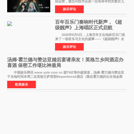
始运营，通过AI技术还原一位母亲寻找失散女儿
的故事，凭借强情感表达获得大量用户关注，发
娱乐评论
布仅21小时便获得超1亿曝光、超1000万互动。
此后，账号持续沿
百年百乐门奏响时代新声，《超
级靓声》上海唱区正式启航
2026年8月5日，上海百年文化地标百乐门迎
来了一场音乐与文化的盛事——《超级靓声》全
国励志音乐公益节目上海唱区新闻发布会暨启动
娱乐评论
仪式在此隆重举行。各界领导、嘉宾与媒体朋友
齐聚一堂，共同
汤姆·霍兰德与赞达亚婚后宴请亲友！英格兰乡间酒店办
喜酒 保密工作堪比神盾局
中国娱乐网讯 www yule com cn 据TMZ等外媒报道，汤姆·霍兰德与赞达亚
于当地时间本周二在英格兰萨里郡Beaverbrook酒店（靠近霍兰德的出生地金斯
顿）举办婚宴，邀请家人与朋友们喝喜酒，庆祝
欧美娱乐