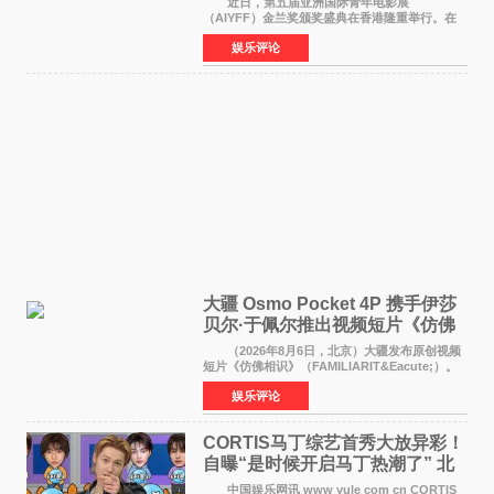
近日，第五届亚洲国际青年电影展
（AIYFF）金兰奖颁奖盛典在香港隆重举行。在
这场汇聚数百位海内外电影人、文化界人士及媒
娱乐评论
体代表的亚洲青年影视盛会上，香港本土电影
《香港一夜》（Dawn in Ho
大疆 Osmo Pocket 4P 携手伊莎
贝尔·于佩尔推出视频短片《仿佛
相识》
（2026年8月6日，北京）大疆发布原创视频
短片《仿佛相识》（FAMILIARIT&Eacute;）。
视频短片由戛纳国际电影节最佳女演员伊莎贝尔·
娱乐评论
于佩尔（Isabelle Huppert）主演，全程使用大
疆首款双主摄口
CORTIS马丁综艺首秀大放异彩！
自曝“是时候开启马丁热潮了” 北
美巡演火热进行中
中国娱乐网讯 www yule com cn CORTIS