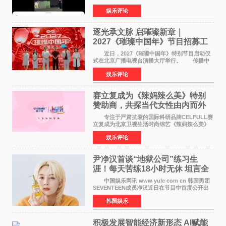
来到现场的机会。 2026卓威高校电竞文化节
娱乐评论
已经落下帷幕，在活动结束后，仍有不少高校电
竞社负责人和现
逐光承文脉 启璀璨新章｜
2027《璀璨中国年》节目招募工
作圆满启动
近日，2027《璀璨中国年》特别节目启动仪
式在北京广播电视台演播大厅举行。 传播中
华优秀传统文化，弘扬纯正国风艺术，打造高规
娱乐评论
格、高质感、正能量的文艺盛典，是璀璨中国年
矢志不渝的初心
赛立复成为《辣妈辣么美》特别
赞助商，共探当代女性由内而外
活力美
专注于严肃抗衰的国际科研品牌CELFULL赛
立复成为北京卫视生活时尚综艺《辣妈辣么美》
的特别赞助商,明星辣妈袁咏仪倾情参与，向广大
娱乐评论
都市女性传递健康生活新主张，寄语当代女性在
家庭与自我之间
尹净汉首谈“地狱公司”练习生
涯！每天苦练18小时无休 坦言全
靠成员撑过来
中国娱乐网讯 www yule com cn 韩国男团
SEVENTEEN成员净汉近日在节目中首度公开出
道前的残酷练习生经历，并提及经纪公司Pledis
韩国娱乐
娱乐，引发广泛关注。 在8月2日播出的日本
TBS综艺节目《周
积极发展智能经济新形态 Al赋能