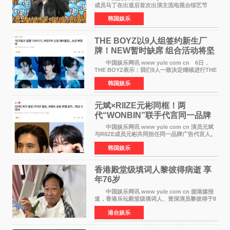
成员马丁在出道后首次出演主流电视台综艺节
目，展现了多才多艺的魅力。 马丁出演了5日
韩国娱乐
播出的MBC《Radio Star》Fashion与Passion
之间，I&lsquo;m
THE BOYZ以9人组签约新生厂
牌！NEW暂时缺席 组合活动将坚
定不移继续
中国娱乐网讯 www yule com cn 6日，
THE BOYZ表示：我们9人一致决定继续进行THE
BOYZ组合活动，并且已经完成了组合团体活动
韩国娱乐
签约。目前正在新生厂牌下进行活动准备。尚未
离开THE BOYZ原所
元斌×RIIZE元彬同框！两
代“WONBIN”联手代言同一品牌
颜值天花板合体
中国娱乐网讯 www yule com cn 演员元斌
与RIIZE成员元彬共同担任同一品牌广告代言人。
6日据独家报道，继演员元斌之后，RIIZE元彬最
韩国娱乐
近也被选为某在线中介平台A公司的共同广告代言
人，两人将作
香港殿堂级填词人黎彼得病逝 享
年76岁​
中国娱乐网讯 www yule com cn 据港媒报
道，香港乐坛殿堂级填词人、资深演员黎彼得于8
月5日上午因病离世，终年76岁。好友钟志光透
港台娱乐
露，黎彼得今年3月中风后便卧床休养，身体机能
持续衰退，最