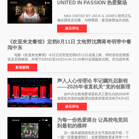
UNITED IN PASSION 热爱聚场
NBA UNITED BY JACK & JONES 郑州正弘
城全国首店启幕，与特雷西・麦克格雷迪共启热
爱 2026 年7 月21 日，
娱乐评论
NBAUNITEDBYJACK&JONES 全国首店，于郑
州正弘城正式启幕。NBA 传奇球星
《欢迎来龙餐馆》定档8月11日 文牧野沈腾蒋奇明带中餐
闯中东
电影《欢迎来龙餐馆》今日正式官宣定档8月11日全国上映，同时发布定档预
告及定档海报，并将于8月8日至10日14:00-21:00举行全国超前点映。作为战争美
食大片，影片讲述的是中国厨师徐福（沈腾
影视新闻
声入人心传理论 牢记嘱托启新程
——2026年省直机关“党的创新理
论我来讲”宣讲活动圆满落幕
由中共云南省委省直机关工委主办的2026年
省直机关党的创新理论我来讲宣讲活动于8月4日
至5日在昆明举办。活动以 "牢记嘱托 感恩奋进
娱乐评论
开创云南发展新局面 "为主题，坚持以新时代中国
特色社会主义
为每一份热爱搭台 让高校电竞回
到最初的模样
这一届卓威高校电竞文化节真的很不错，下
一届一定要邀请我们，也希望能给更多同学一个