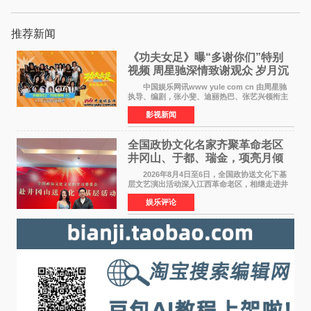
推荐新闻
《功夫女足》曝“多谢你们”特别
视频 周星驰深情致谢观众 岁月沉
淀不灭初心
中国娱乐网讯www yule com cn 由周星驰
执导、编剧，张小斐、迪丽热巴、张艺兴领衔主
演，刘嘉玲、佐藤健特别出演，艾米、雪野、蔡
影视新闻
思贝、胡予安、倪好特别介绍的喜剧电影《功夫
女足》释出多谢你
全国政协文化名家齐聚革命老区
井冈山、于都、瑞金，项亮月倾
情献唱《桃花谣》致敬红色沃土
2026年8月4日至6日，全国政协送文化下基
层文艺演出活动深入江西革命老区，相继走进井
冈山、于都长征出发地、瑞金三地。由全国政协
娱乐评论
文化文史和学习委员会副主任、甘肃省政协原主
席欧阳坚率团，一