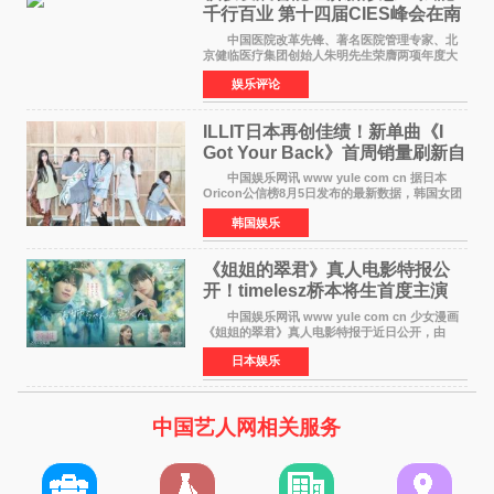
千行百业 第十四届CIES峰会在南
京盛大召开
中国医院改革先锋、著名医院管理专家、北
京健临医疗集团创始人朱明先生荣膺两项年度大
奖 2026年7月31日，盛夏金陵，长江之畔，
娱乐评论
以重落地·真务实·强链接为主题的2026&lsquo;人
工智能+&rsquo
ILLIT日本再创佳绩！新单曲《I
Got Your Back》首周销量刷新自
身纪录
中国娱乐网讯 www yule com cn 据日本
Oricon公信榜8月5日发布的最新数据，韩国女团
ILLIT在日本发行的第二张单曲《I Got Your
韩国娱乐
Back》首周销量达到71,009张，成功跻身最新一
期周单曲排行
《姐姐的翠君》真人电影特报公
开！timelesz桥本将生首度主演
12月4日上映
中国娱乐网讯 www yule com cn 少女漫画
《姐姐的翠君》真人电影特报于近日公开，由
timelesz成员桥本将生担任主演，这也是他首次
日本娱乐
担任电影主演，引发高度关注。 女高中生咲
苗翠（中岛瑠菜
中国艺人网相关服务