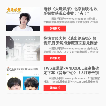
电影《大唐妖探》北京首映礼 欢
乐探案获观众盛赞：“夯！”
中国娱乐网讯www yule com cn 8月6日，
中国首部喜剧探案动画电影《大唐妖探》在北京
举办电影首映礼。导演程腾、联合导演黄珉、总
影视新闻
制片人曹紫建、制片人李莹莹，配音导演张喆，
对白指导程寅，领
惊悚冒险大片《逃出绝命街》预
售开启 安妮海瑟薇直面恐龙围猎
中国娱乐网讯www yule com cn 由华纳兄
弟影片公司出品，J·J·艾布拉姆斯制片，大卫·罗
伯特·米切尔执导，好莱坞巨星安妮·海瑟薇和伊万
影视新闻
·麦克格雷格领衔主演的2026暑期惊悚冒险大片
《逃出绝
TWS金道勋×AND2BLE金奎彬确
定下车《音乐中心》！8月末告别
MC席位
中国娱乐网讯 www yule com cn 7日据独家
报道，TWS成员金道勋与AND2BLE成员金奎彬
将于8月离开《音乐中心》MC的位置。 金道
韩国娱乐
勋与金奎彬于去年3月与H2H A-NA一起被选为
《音乐中心》MC，约1