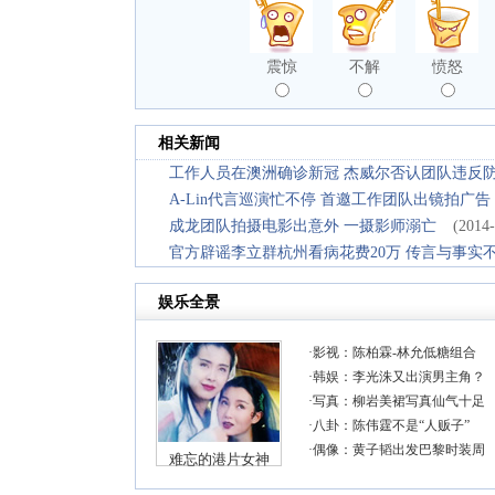
震惊
不解
愤怒
相关新闻
工作人员在澳洲确诊新冠 杰威尔否认团队违反
A-Lin代言巡演忙不停 首邀工作团队出镜拍广告
成龙团队拍摄电影出意外 一摄影师溺亡
(2014-
官方辟谣李立群杭州看病花费20万 传言与事实