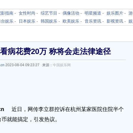
观影指南
-
女性时尚
-
综艺节目
-
偶像活动
-
明星频道
-
娱乐图片
-
游
港台娱乐
-
日本娱乐
-
韩国娱乐
-
欧美娱乐
-
音乐资讯
-
影视资讯
-
娱
看病花费20万 称将会走法律途径
.cn
2023-08-04 09:23:27 来源：
中国娱乐网
.cn
近日，网传李立群控诉在杭州某家医院住院半个
台币就能搞定，引发热议。