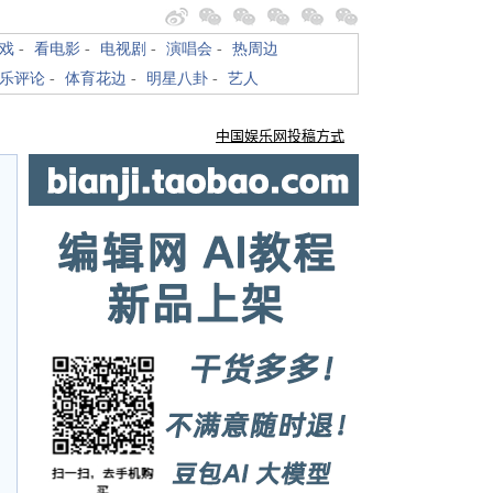
戏
-
看电影
-
电视剧
-
演唱会
-
热周边
乐评论
-
体育花边
-
明星八卦
-
艺人