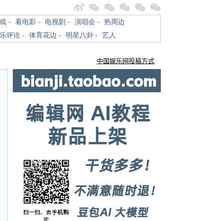
戏
-
看电影
-
电视剧
-
演唱会
-
热周边
乐评论
-
体育花边
-
明星八卦
-
艺人