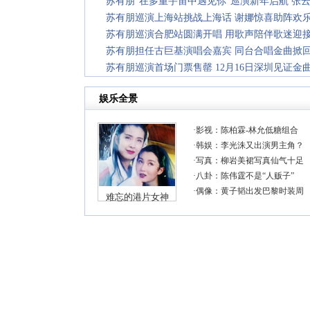
苏有朋“在多重宇宙中遇见你”巡演新年启航 张
苏有朋巡演上海站挑战上海话 谢娜惊喜助阵欢
苏有朋巡演合肥站圆满开唱 用歌声陪伴歌迷迎接2
苏有朋担任古巨基演唱会嘉宾 同台合唱金曲掀
苏有朋巡演首场门票售罄 12月16日深圳见证金