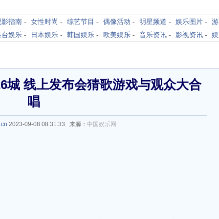
观影指南
-
女性时尚
-
综艺节目
-
偶像活动
-
明星频道
-
娱乐图片
-
游
港台娱乐
-
日本娱乐
-
韩国娱乐
-
欧美娱乐
-
音乐资讯
-
影视资讯
-
娱
6城 线上发布会猜歌游戏与观众大合
唱
.cn
2023-09-08 08:31:33 来源：
中国娱乐网