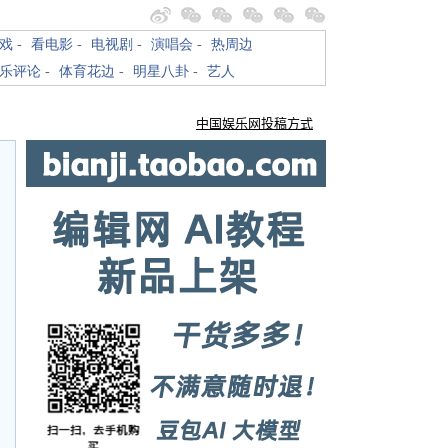
戏
-
看电影
-
电视剧
-
演唱会
-
热周边
乐评论
-
体育花边
-
明星八卦
-
艺人