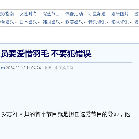
观影指南
-
女性时尚
-
综艺节目
-
偶像活动
-
明星频道
-
娱乐图片
-
游
港台娱乐
-
日本娱乐
-
韩国娱乐
-
欧美娱乐
-
音乐资讯
-
影视资讯
-
娱
员要爱惜羽毛 不要犯错误
.cn
2024-11-13 11:04:24 来源：
中国娱乐网
罗志祥回归的首个节目就是担任选秀节目的导师，他
。