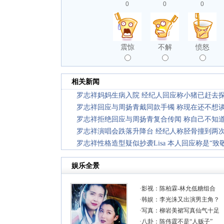
0
0
0
震惊
不解
愤怒
相关新闻
罗志祥妈妈生病入院 经纪人回应称小猪已赶去
罗志祥回应与周扬青戴同款手镯 称现在还不想
罗志祥拒绝回应与周扬青复合传闻 称自己不知
罗志祥演唱会跌落升降台 经纪人称胫骨撞到两
罗志祥性格造型疑似抄袭Lisa 本人回应称是“致敬