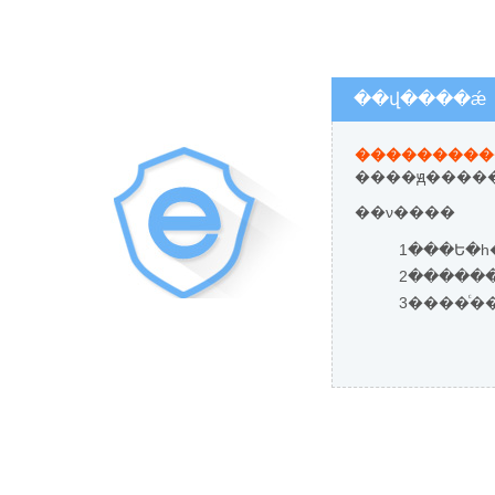
��վ����ǽ
����ԭ�����
��ν����
1���Ե�һ
3����ͨ�