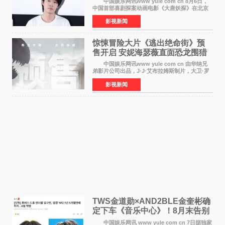
中国娱乐网讯www yule com cn 8月6日，
中国首部喜剧探案动画电影《大唐妖探》在北京
举办电影首映礼。导演程腾、联合导演黄珉、总
影视新闻
制片人曹紫建、制片人李莹莹，配音导演张喆，
对白指导程寅，领
惊悚冒险大片《逃出绝命街》预
售开启 安妮海瑟薇直面恐龙围猎
中国娱乐网讯www yule com cn 由华纳兄
弟影片公司出品，J·J·艾布拉姆斯制片，大卫·罗
伯特·米切尔执导，好莱坞巨星安妮·海瑟薇和伊万
影视新闻
·麦克格雷格领衔主演的2026暑期惊悚冒险大片
《逃出绝
TWS金道勋×AND2BLE金奎彬确
定下车《音乐中心》！8月末告别
MC席位
中国娱乐网讯 www yule com cn 7日据独家