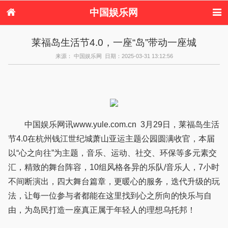
中国娱乐网
首页
新闻
女性
内地娱乐
莱福岛生活节4.0，一座“岛”带动一座城
港台娱乐
日本娱乐
韩国娱乐
欧美娱乐
来源： 中国娱乐网 日期：2025-03-31 13:12:56
体育花边
音乐新闻
影视新闻
内地明星八卦
港台明星八卦
日本韩国明星
欧美明星八卦
娱乐评论
八卦
中国娱乐网讯www.yule.com.cn 3月29日，莱福岛生活
节4.0在杭州钱江世纪城萧山亚运主题公园圆满收官，本届
以“心之向往”为主题，音乐、运动、社交、环保等多元素交
汇，精致的舞台阵容，10组风格各异的乐队/音乐人，7小时
不间断演出，四大舞台篇章，更暖心的服务，迭代升级的玩
法，让每一位参与者都能在这里找到心之所向的快乐与自
由，为岛民打造一座真正属于年轻人的理想乌托邦！