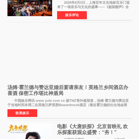
2026年8月5日，上海百年文化地标百乐门迎
来了一场音乐与文化的盛事——《超级靓声》全
国励志音乐公益节目上海唱区新闻发布会暨启动
娱乐评论
仪式在此隆重举行。各界领导、嘉宾与媒体朋友
齐聚一堂，共同
汤姆·霍兰德与赞达亚婚后宴请亲友！英格兰乡间酒店办
喜酒 保密工作堪比神盾局
中国娱乐网讯 www yule com cn 据TMZ等外媒报道，汤姆·霍兰德与赞达亚
于当地时间本周二在英格兰萨里郡Beaverbrook酒店（靠近霍兰德的出生地金斯
顿）举办婚宴，邀请家人与朋友们喝喜酒，庆祝
欧美娱乐
电影《大唐妖探》北京首映礼 欢
乐探案获观众盛赞：“夯！”