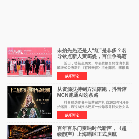
未拍先热还是人“红”是非多？名
导钦点新人黄筠媞，百佳争鸣霸
气回应
近日，曾获金鸡奖、华表奖提名的导演李麒
麟正式公布新片《有凤来仪》主创阵容。李麒麟
早年凭电影《华容道》获得金鸡奖、华表奖提
娱乐评论
名，此后长期参与国内外电影制作，其担任制片
人参与的作品亦曾
从资源扶持到方法陪跑，抖音陪
MCN跑通AI这条路
抖音精选作者@旧梦留声机 自2026年4月开
始运营，通过AI技术还原一位母亲寻找失散女儿
的故事，凭借强情感表达获得大量用户关注，发
娱乐评论
布仅21小时便获得超1亿曝光、超1000万互动。
此后，账号持续沿
百年百乐门奏响时代新声，《超
级靓声》上海唱区正式启航