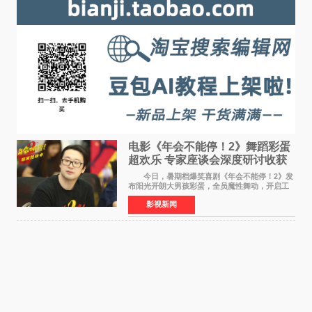
电影《年会不能停！2》舞蹈彩蛋
超欢乐 专家座谈会深度研讨收获
满满
今日，暑期档爆笑喜剧《年会不能停！2》发
布阳光开朗大男孩彩蛋，全员魔性舞动，开启工
位狂欢模式。影片于昨日同步举办专家座谈会，
影视新闻
导演董润年、总制片人应萝佳出席现场，与一众
业内、学界专家