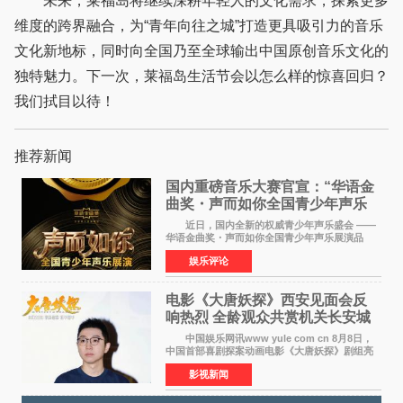
未来，莱福岛将继续深耕年轻人的文化需求，探索更多
维度的跨界融合，为“青年向往之城”打造更具吸引力的音乐
文化新地标，同时向全国乃至全球输出中国原创音乐文化的
独特魅力。下一次，莱福岛生活节会以怎么样的惊喜回归？
我们拭目以待！
推荐新闻
国内重磅音乐大赛官宣：“华语金
曲奖・声而如你全国青少年声乐
展演” 正式启幕，阿沁出任明星总
近日，国内全新的权威青少年声乐盛会 ——
评审
华语金曲奖・声而如你全国青少年声乐展演品
牌，在湖南长沙隆重举行官宣，国内又一高规格
娱乐评论
青少年声乐赛事全面启航。 本赛事由寰宇声
扬联合华语金曲
电影《大唐妖探》西安见面会反
响热烈 全龄观众共赏机关长安城
中国娱乐网讯www yule com cn 8月8日，
中国首部喜剧探案动画电影《大唐妖探》剧组亮
相西安，举办线下见面会活动。导演程腾、联合
影视新闻
导演黄珉、总制片人曹紫建、制片人李莹莹、领
衔声音出演雷淞然