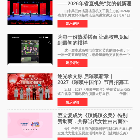
——2026年省直机关“党的创新理
论我来讲”宣讲活动圆满落幕
由中共云南省委省直机关工委主办的2026年
省直机关党的创新理论我来讲宣讲活动于8月4日
至5日在昆明举办。活动以 "牢记嘱托 感恩奋进
娱乐评论
开创云南发展新局面 "为主题，坚持以新时代中国
特色社会主义
为每一份热爱搭台 让高校电竞回
到最初的模样
这一届卓威高校电竞文化节真的很不错，下
一届一定要邀请我们，也希望能给更多同学一个
来到现场的机会。 2026卓威高校电竞文化节
娱乐评论
已经落下帷幕，在活动结束后，仍有不少高校电
竞社负责人和现
逐光承文脉 启璀璨新章｜
2027《璀璨中国年》节目招募工
作圆满启动
近日，2027《璀璨中国年》特别节目启动仪
式在北京广播电视台演播大厅举行。 传播中
华优秀传统文化，弘扬纯正国风艺术，打造高规
娱乐评论
格、高质感、正能量的文艺盛典，是璀璨中国年
矢志不渝的初心
赛立复成为《辣妈辣么美》特别
赞助商，共探当代女性由内而外
活力美
专注于严肃抗衰的国际科研品牌CELFULL赛
立复成为北京卫视生活时尚综艺《辣妈辣么美》
的特别赞助商,明星辣妈袁咏仪倾情参与，向广大