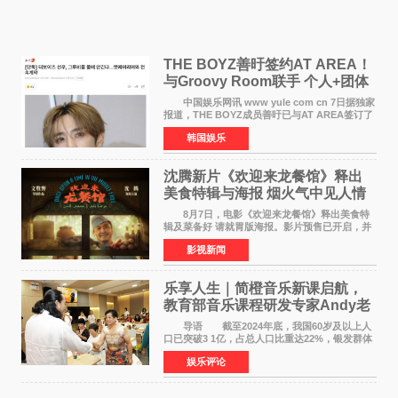
THE BOYZ善旴签约AT AREA！
与Groovy Room联手 个人+团体
活动并行
中国娱乐网讯 www yule com cn 7日据独家
报道，THE BOYZ成员善旴已与AT AREA签订了
专属合约。AT AREA是由知名制作人组合
韩国娱乐
Groovy Room创立的hip-hop厂牌，旗下拥有多
位实力派音乐人，在韩
沈腾新片《欢迎来龙餐馆》释出
美食特辑与海报 烟火气中见人情
温暖
8月7日，电影《欢迎来龙餐馆》释出美食特
辑及菜备好 请就胃版海报。影片预售已开启，并
将于8月8日至10日14:00-21:00举行全国超前点
影视新闻
映。电影《欢迎来龙餐馆》作为战争美食喜剧大
片，讲述了中国
乐享人生｜简橙音乐新课启航，
教育部音乐课程研发专家Andy老
师重磅入驻领航银龄琴声
导语 截至2024年底，我国60岁及以上人
口已突破3 1亿，占总人口比重达22%，银发群体
的精神文化需求日益凸显。2024年1月，国务院办
娱乐评论
公厅印发《关于发展银发经济增进老年人福祉的
意见》——这是