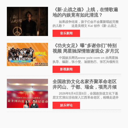
《新·止战之殇》上线，在情歌遍
地的内娱竟有如此清流？
如果战争结束，孩子们会不会重新唱起完整
的儿歌？ 这是吴楷文 Kai 创作《新·止战之
殇》时最初的想法。 从伊朗相关冲突引发的
音乐新闻
地区局势，到世界各地仍在发生的动荡与不安，
战争从来不只
《功夫女足》曝“多谢你们”特别
视频 周星驰深情致谢观众 岁月沉
淀不灭初心
中国娱乐网讯www yule com cn 由周星驰
执导、编剧，张小斐、迪丽热巴、张艺兴领衔主
演，刘嘉玲、佐藤健特别出演，艾米、雪野、蔡
影视新闻
思贝、胡予安、倪好特别介绍的喜剧电影《功夫
女足》释出多谢你
全国政协文化名家齐聚革命老区
井冈山、于都、瑞金，项亮月倾
情献唱《桃花谣》致敬红色沃土
2026年8月4日至6日，全国政协送文化下基
层文艺演出活动深入江西革命老区，相继走进井
冈山、于都长征出发地、瑞金三地。由全国政协
娱乐评论
文化文史和学习委员会副主任、甘肃省政协原主
席欧阳坚率团，一