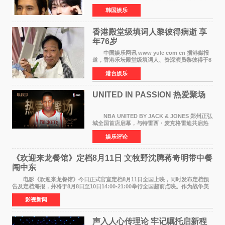
6日据独家报道，继演员元斌之后，RIIZE元彬最
韩国娱乐
近也被选为某在线中介平台A公司的共同广告代言
人，两人将作
香港殿堂级填词人黎彼得病逝 享
年76岁​
中国娱乐网讯 www yule com cn 据港媒报
道，香港乐坛殿堂级填词人、资深演员黎彼得于8
月5日上午因病离世，终年76岁。好友钟志光透
港台娱乐
露，黎彼得今年3月中风后便卧床休养，身体机能
持续衰退，最
UNITED IN PASSION 热爱聚场
NBA UNITED BY JACK & JONES 郑州正弘
城全国首店启幕，与特雷西・麦克格雷迪共启热
爱 2026 年7 月21 日，
娱乐评论
NBAUNITEDBYJACK&JONES 全国首店，于郑
州正弘城正式启幕。NBA 传奇球星
《欢迎来龙餐馆》定档8月11日 文牧野沈腾蒋奇明带中餐
闯中东
电影《欢迎来龙餐馆》今日正式官宣定档8月11日全国上映，同时发布定档预
告及定档海报，并将于8月8日至10日14:00-21:00举行全国超前点映。作为战争美
食大片，影片讲述的是中国厨师徐福（沈腾
影视新闻
声入人心传理论 牢记嘱托启新程