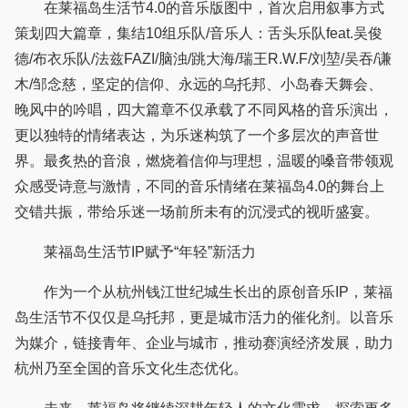
在莱福岛生活节4.0的音乐版图中，首次启用叙事方式
策划四大篇章，集结10组乐队/音乐人：舌头乐队feat.吴俊
德/布衣乐队/法兹FAZI/脑浊/跳大海/瑞王R.W.F/刘堃/吴吞/谦
木/邹念慈，坚定的信仰、永远的乌托邦、小岛春天舞会、
晚风中的吟唱，四大篇章不仅承载了不同风格的音乐演出，
更以独特的情绪表达，为乐迷构筑了一个多层次的声音世
界。最炙热的音浪，燃烧着信仰与理想，温暖的嗓音带领观
众感受诗意与激情，不同的音乐情绪在莱福岛4.0的舞台上
交错共振，带给乐迷一场前所未有的沉浸式的视听盛宴。
莱福岛生活节IP赋予“年轻”新活力
作为一个从杭州钱江世纪城生长出的原创音乐IP，莱福
岛生活节不仅仅是乌托邦，更是城市活力的催化剂。以音乐
为媒介，链接青年、企业与城市，推动赛演经济发展，助力
杭州乃至全国的音乐文化生态优化。