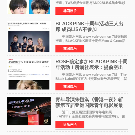
报道，TWS成员金道勋与AND2BLE成员金奎彬
将于8月离开《音乐中心》MC的位置。 金道
韩国娱乐
勋与金奎彬于去年3月与H2H A-NA一起被选为
《音乐中心》MC，约1
BLACKPINK十周年活动三人出
席 成员LISA不参加
中国娱乐网讯 www yule com cn 7日据独家
报道，BLACKPINK出道十周年Meet & Greet活
动将由智秀、ROS&Eacute;、JENNIE出席，
韩国娱乐
LISA将缺席。 此前BLACKPINK所属社YG并
未为组合出道十周年做
ROSÉ确定参加BLACKPINK十周
年活动！所属社表示：提前空出
了时间
中国娱乐网讯 www yule com cn 7日，The
Black Label通过官方社交媒体账号发表声明，就
近期网络上关于ROS&Eacute;个人行程及是否参
韩国娱乐
加BLACKPINK出道纪念活动的种种猜测作出正
式回应。 Th
青年导演朱愷淇《香港一夜》斩
获第五届亚洲国际青年电影展最
佳剧本改编奖
近日，第五届亚洲国际青年电影展
（AIYFF）金兰奖颁奖盛典在香港隆重举行。在
这场汇聚数百位海内外电影人、文化界人士及媒
娱乐评论
体代表的亚洲青年影视盛会上，香港本土电影
《香港一夜》（Dawn in Ho