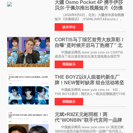
大疆 Osmo Pocket 4P 携手伊莎
贝尔·于佩尔推出视频短片《仿佛
相识》
（2026年8月6日，北京）大疆发布原创视频
短片《仿佛相识》（FAMILIARIT&Eacute;）。
视频短片由戛纳国际电影节最佳女演员伊莎贝尔·
娱乐评论
于佩尔（Isabelle Huppert）主演，全程使用大
疆首款双主摄口
CORTIS马丁综艺首秀大放异彩！
自曝“是时候开启马丁热潮了” 北
美巡演火热进行中
中国娱乐网讯 www yule com cn CORTIS
成员马丁在出道后首次出演主流电视台综艺节
目，展现了多才多艺的魅力。 马丁出演了5日
韩国娱乐
播出的MBC《Radio Star》Fashion与Passion
之间，I&lsquo;m
THE BOYZ以9人组签约新生厂
牌！NEW暂时缺席 组合活动将坚
定不移继续
中国娱乐网讯 www yule com cn 6日，
THE BOYZ表示：我们9人一致决定继续进行THE
BOYZ组合活动，并且已经完成了组合团体活动
韩国娱乐
签约。目前正在新生厂牌下进行活动准备。尚未
离开THE BOYZ原所
元斌×RIIZE元彬同框！两
代“WONBIN”联手代言同一品牌
颜值天花板合体
中国娱乐网讯 www yule com cn 演员元斌
与RIIZE成员元彬共同担任同一品牌广告代言人。