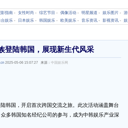
观影指南
-
女性时尚
-
综艺节目
-
偶像活动
-
明星频道
-
娱乐图片
-
游
港台娱乐
-
日本娱乐
-
韩国娱乐
-
欧美娱乐
-
音乐资讯
-
影视资讯
-
娱
家族登陆韩国，展现新生代风采
.cn
2025-05-06 15:07:27 来源：
中国娱乐网
登陆韩国，开启首次跨国交流之旅。此次活动涵盖舞台
引众多韩国知名经纪公司的参与，成为中韩娱乐产业深