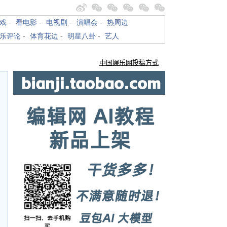
戏
-
看电影
-
电视剧
-
演唱会
-
热周边
乐评论
-
体育花边
-
明星八卦
-
艺人