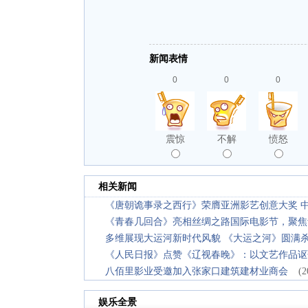
新闻表情
0
0
0
震惊
不解
愤怒
相关新闻
《唐朝诡事录之西行》荣膺亚洲影艺创意大奖 
《青春几回合》亮相丝绸之路国际电影节，聚焦
多维展现大运河新时代风貌 《大运之河》圆满
《人民日报》点赞《辽视春晚》：以文艺作品讴
八佰里影业受邀加入张家口建筑建材业商会
(2