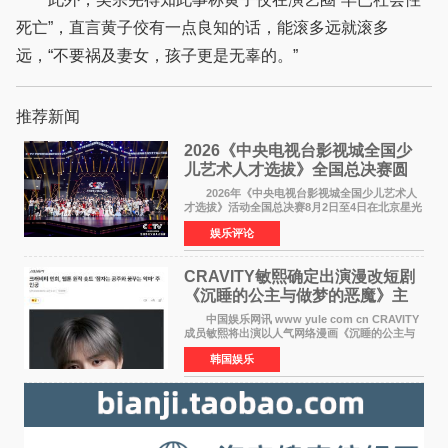
死亡”，直言黄子佼有一点良知的话，能滚多远就滚多
远，“不要祸及妻女，孩子更是无辜的。”
推荐新闻
2026《中央电视台影视城全国少
儿艺术人才选拔》全国总决赛圆
满落幕
2026年《中央电视台影视城全国少儿艺术人
才选拔》活动全国总决赛8月2日至4日在北京星光
影视园成功举办！ 活动于8月2日迎来全国总
娱乐评论
决赛的盛大开幕。一年一度的该项活动依然延续
着经典的四大板
CRAVITY敏熙确定出演漫改短剧
《沉睡的公主与做梦的恶魔》主
人公
中国娱乐网讯 www yule com cn CRAVITY
成员敏熙将出演以人气网络漫画《沉睡的公主与
做梦的恶魔》为原作的短剧，担任主人公。
韩国娱乐
该短剧讲述了一直照顾陷入沉睡状态女友的吴
敏，在夜空中看