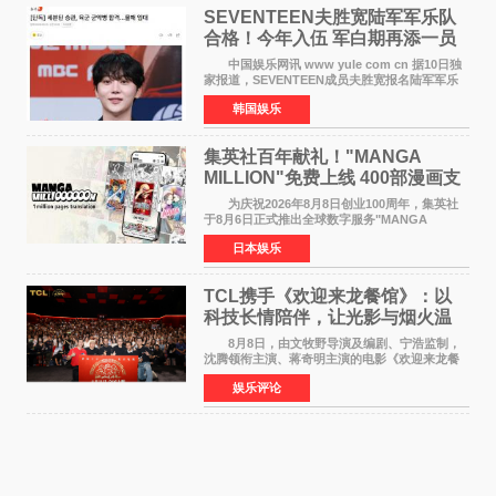
SEVENTEEN夫胜宽陆军军乐队
合格！今年入伍 军白期再添一员
中国娱乐网讯 www yule com cn 据10日独
家报道，SEVENTEEN成员夫胜宽报名陆军军乐
队并合格，预计将于今年入伍，成为组合中又一
韩国娱乐
位履行国防义务的成员。 目前SEVENTEEN
正全面进入军白期—
集英社百年献礼！"MANGA
MILLION"免费上线 400部漫画支
援逾百种语言
为庆祝2026年8月8日创业100周年，集英社
于8月6日正式推出全球数字服务"MANGA
MILLION"，无需注册即可免费阅读近400部漫画
日本娱乐
作品，总量达100万页，翻译成100多种语言面向
全球读者开放。该服务预
TCL携手《欢迎来龙餐馆》：以
科技长情陪伴，让光影与烟火温
暖生活
8月8日，由文牧野导演及编剧、宁浩监制，
沈腾领衔主演、蒋奇明主演的电影《欢迎来龙餐
馆》在上海超前点映，主创团队携影片亮相与观
娱乐评论
众提前见面。TCL作为本片独家合作伙伴，在路
演现场设置品牌互