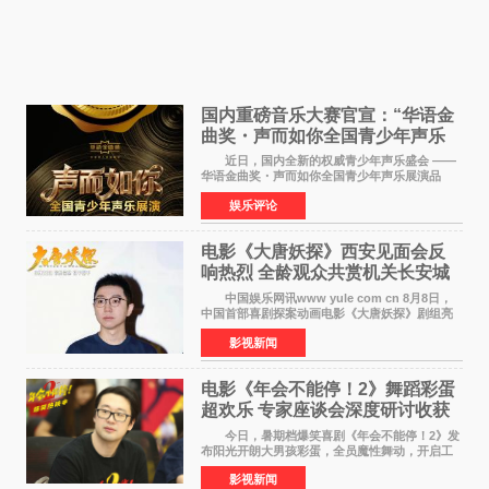
国内重磅音乐大赛官宣：“华语金
曲奖・声而如你全国青少年声乐
展演” 正式启幕，阿沁出任明星总
近日，国内全新的权威青少年声乐盛会 ——
评审
华语金曲奖・声而如你全国青少年声乐展演品
牌，在湖南长沙隆重举行官宣，国内又一高规格
娱乐评论
青少年声乐赛事全面启航。 本赛事由寰宇声
扬联合华语金曲
电影《大唐妖探》西安见面会反
响热烈 全龄观众共赏机关长安城
中国娱乐网讯www yule com cn 8月8日，
中国首部喜剧探案动画电影《大唐妖探》剧组亮
相西安，举办线下见面会活动。导演程腾、联合
影视新闻
导演黄珉、总制片人曹紫建、制片人李莹莹、领
衔声音出演雷淞然
电影《年会不能停！2》舞蹈彩蛋
超欢乐 专家座谈会深度研讨收获
满满
今日，暑期档爆笑喜剧《年会不能停！2》发
布阳光开朗大男孩彩蛋，全员魔性舞动，开启工
位狂欢模式。影片于昨日同步举办专家座谈会，
影视新闻
导演董润年、总制片人应萝佳出席现场，与一众