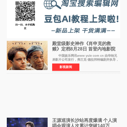
殿堂级影史神作《肖申克的救
赎》定档8月28日 首登内地影院
中国娱乐网讯www yule com cn 由华纳兄
弟影片公司发行，弗兰克·德拉邦特编剧并执导，
蒂姆·罗宾斯、摩根·弗里曼主演的影史传世经典
影视新闻
《肖申克的救赎》（The Shawshank
Redemption）今日发布
王源巡演长沙站再度爆满 个人演
唱会观演人次累计突破140万