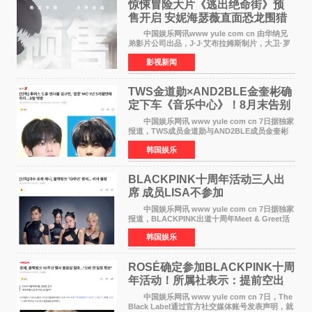
惊悚冒险大片《逃出绝命街》预
售开启 安妮海瑟薇直面恐龙围猎
中国娱乐网讯www yule com cn 由华纳兄
弟影片公司出品，J·J·艾布拉姆斯制片，大卫·罗
伯特·米切尔执导，好莱坞巨星安妮·海瑟薇和伊万
影视新闻
·麦克格雷格领衔主演的2026暑期惊悚冒险大片
《逃出绝
TWS金道勋×AND2BLE金奎彬确
定下车《音乐中心》！8月末告别
MC席位
中国娱乐网讯 www yule com cn 7日据独家
报道，TWS成员金道勋与AND2BLE成员金奎彬
将于8月离开《音乐中心》MC的位置。 金道
韩国娱乐
勋与金奎彬于去年3月与H2H A-NA一起被选为
《音乐中心》MC，约1
BLACKPINK十周年活动三人出
席 成员LISA不参加
中国娱乐网讯 www yule com cn 7日据独家
报道，BLACKPINK出道十周年Meet & Greet活
动将由智秀、ROS&Eacute;、JENNIE出席，
韩国娱乐
LISA将缺席。 此前BLACKPINK所属社YG并
未为组合出道十周年做
ROSÉ确定参加BLACKPINK十周
年活动！所属社表示：提前空出
了时间
中国娱乐网讯 www yule com cn 7日，The
Black Label通过官方社交媒体账号发表声明，就