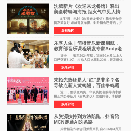
沈腾新片《欢迎来龙餐馆》释出
美食特辑与海报 烟火气中见人情
温暖
8月7日，电影《欢迎来龙餐馆》释出美食特
辑及菜备好 请就胃版海报。影片预售已开启，并
将于8月8日至10日14:00-21:00举行全国超前点
影视新闻
映。电影《欢迎来龙餐馆》作为战争美食喜剧大
片，讲述了中国
乐享人生｜简橙音乐新课启航，
教育部音乐课程研发专家Andy老
师重磅入驻领航银龄琴声
导语 截至2024年底，我国60岁及以上人
口已突破3 1亿，占总人口比重达22%，银发群体
的精神文化需求日益凸显。2024年1月，国务院办
娱乐评论
公厅印发《关于发展银发经济增进老年人福祉的
意见》——这是
未拍先热还是人“红”是非多？名
导钦点新人黄筠媞，百佳争鸣霸
气回应
近日，曾获金鸡奖、华表奖提名的导演李麒
麟正式公布新片《有凤来仪》主创阵容。李麒麟
早年凭电影《华容道》获得金鸡奖、华表奖提
娱乐评论
名，此后长期参与国内外电影制作，其担任制片
人参与的作品亦曾
从资源扶持到方法陪跑，抖音陪
MCN跑通AI这条路
抖音精选作者@旧梦留声机 自2026年4月开