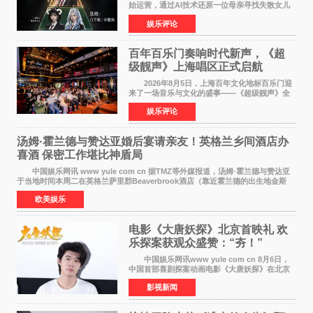
始运营，通过AI技术还原一位母亲寻找失散女儿
的故事，凭借强情感表达获得大量用户关注，发
娱乐评论
布仅21小时便获得超1亿曝光、超1000万互动。
此后，账号持续沿
百年百乐门奏响时代新声，《超
级靓声》上海唱区正式启航
2026年8月5日，上海百年文化地标百乐门迎
来了一场音乐与文化的盛事——《超级靓声》全
国励志音乐公益节目上海唱区新闻发布会暨启动
娱乐评论
仪式在此隆重举行。各界领导、嘉宾与媒体朋友
齐聚一堂，共同
汤姆·霍兰德与赞达亚婚后宴请亲友！英格兰乡间酒店办
喜酒 保密工作堪比神盾局
中国娱乐网讯 www yule com cn 据TMZ等外媒报道，汤姆·霍兰德与赞达亚
于当地时间本周二在英格兰萨里郡Beaverbrook酒店（靠近霍兰德的出生地金斯
顿）举办婚宴，邀请家人与朋友们喝喜酒，庆祝
欧美娱乐
电影《大唐妖探》北京首映礼 欢
乐探案获观众盛赞：“夯！”
中国娱乐网讯www yule com cn 8月6日，
中国首部喜剧探案动画电影《大唐妖探》在北京
举办电影首映礼。导演程腾、联合导演黄珉、总
影视新闻
制片人曹紫建、制片人李莹莹，配音导演张喆，
对白指导程寅，领