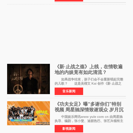
业内、学界专家
《新·止战之殇》上线，在情歌遍
地的内娱竟有如此清流？
如果战争结束，孩子们会不会重新唱起完整
的儿歌？ 这是吴楷文 Kai 创作《新·止战之
殇》时最初的想法。 从伊朗相关冲突引发的
音乐新闻
地区局势，到世界各地仍在发生的动荡与不安，
战争从来不只
《功夫女足》曝“多谢你们”特别
视频 周星驰深情致谢观众 岁月沉
淀不灭初心
中国娱乐网讯www yule com cn 由周星驰
执导、编剧，张小斐、迪丽热巴、张艺兴领衔主
演，刘嘉玲、佐藤健特别出演，艾米、雪野、蔡
影视新闻
思贝、胡予安、倪好特别介绍的喜剧电影《功夫