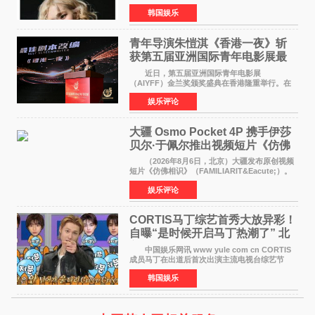
近期网络上关于ROS&Eacute;个人行程及是否参
韩国娱乐
加BLACKPINK出道纪念活动的种种猜测作出正
式回应。 Th
青年导演朱愷淇《香港一夜》斩
获第五届亚洲国际青年电影展最
佳剧本改编奖
近日，第五届亚洲国际青年电影展
（AIYFF）金兰奖颁奖盛典在香港隆重举行。在
这场汇聚数百位海内外电影人、文化界人士及媒
娱乐评论
体代表的亚洲青年影视盛会上，香港本土电影
《香港一夜》（Dawn in Ho
大疆 Osmo Pocket 4P 携手伊莎
贝尔·于佩尔推出视频短片《仿佛
相识》
（2026年8月6日，北京）大疆发布原创视频
短片《仿佛相识》（FAMILIARIT&Eacute;）。
视频短片由戛纳国际电影节最佳女演员伊莎贝尔·
娱乐评论
于佩尔（Isabelle Huppert）主演，全程使用大
疆首款双主摄口
CORTIS马丁综艺首秀大放异彩！
自曝“是时候开启马丁热潮了” 北
美巡演火热进行中
中国娱乐网讯 www yule com cn CORTIS
成员马丁在出道后首次出演主流电视台综艺节
目，展现了多才多艺的魅力。 马丁出演了5日
韩国娱乐
播出的MBC《Radio Star》Fashion与Passion
之间，I&lsquo;m