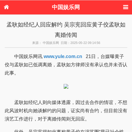
中国娱乐网
首页
新闻
女性
内地娱乐
孟耿如经纪人回应解约 吴宗宪回应黄子佼孟耿如
港台娱乐
日本娱乐
韩国娱乐
欧美娱乐
离婚传闻
体育花边
音乐新闻
影视新闻
内地明星八卦
港台明星八卦
日本韩国明星
欧美明星八卦
娱乐评论
来源： 中国娱乐网 日期：2025-05-22 09:14:56
八卦
中国娱乐网讯
www.yule.com.cn
21日，台媒曝黄子
佼与孟耿如已低调离婚，孟耿如方律师没有承认也并未否认
此事。
孟耿如经纪人则向媒体透露，因过去合作的情谊，不想
此风波时机向她谈解约的问题，证实尚有合约，但目前没有
演艺工作进行，对于离婚传闻则无回应。
此外，吴宗宪得知此事称黄子佼在演艺圈“早已社会性