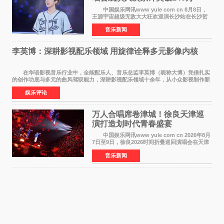
中国娱乐网讯www yule com cn 8月8日，
王源宇宙超级无敌大大狂欢巡演长沙站在长沙贺
龙体育场唱响，这也是王源个人巡演首次登陆长
音乐新闻
沙。十年前，王源曾在这座熟悉的城市举办16岁
生日会，从当初的
李英博：深耕影视配乐领域 用旋律诠释多元影像内核
在华语影视音乐行业中，全能配乐人、音乐总监李英博（昵称大博）凭借扎实
的创作功底与多元的曲风驾驭能力，深耕影视配乐领域十余年，从小众影视制作新
人成长为横跨主旋律电影、动画番剧、网剧
娱乐评论
万人合唱席卷津城！徐良天津巡
演打造划时代青春盛宴
中国娱乐网讯www yule com cn 2026年8月
7日至9日，徐良2026时间折叠巡回演唱会在天津
连续举办三场演出。整场演出凭借扎实的音乐内
音乐新闻
容、有温度的舞台叙事与充满巧思的现场设计，
为天津本地及专