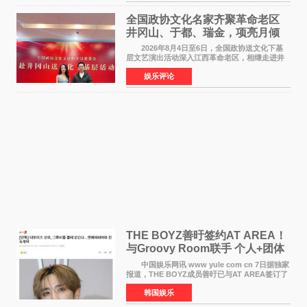
女足》释出多谢你
全国政协文化名家齐聚革命老区
井冈山、于都、瑞金，项亮月倾
情献唱《桃花谣》致敬红色沃土
2026年8月4日至6日，全国政协送文化下基
层文艺演出活动深入江西革命老区，相继走进井
冈山、于都长征出发地、瑞金三地。由全国政协
娱乐评论
文化文史和学习委员会副主任、甘肃省政协原主
席欧阳坚率团，一
THE BOYZ善旴签约AT AREA！
与Groovy Room联手 个人+团体
活动并行
中国娱乐网讯 www yule com cn 7日据独家
报道，THE BOYZ成员善旴已与AT AREA签订了
专属合约。AT AREA是由知名制作人组合
韩国娱乐
Groovy Room创立的hip-hop厂牌，旗下拥有多
位实力派音乐人，在韩