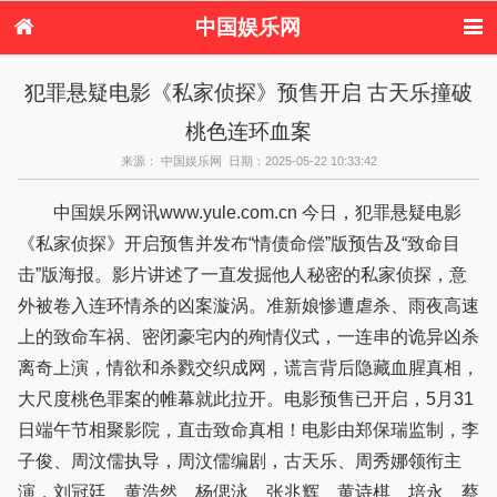
中国娱乐网
首页
新闻
女性
内地娱乐
犯罪悬疑电影《私家侦探》预售开启 古天乐撞破
港台娱乐
日本娱乐
韩国娱乐
欧美娱乐
桃色连环血案
体育花边
音乐新闻
影视新闻
内地明星八卦
港台明星八卦
日本韩国明星
欧美明星八卦
娱乐评论
来源： 中国娱乐网 日期：2025-05-22 10:33:42
八卦
中国娱乐网讯www.yule.com.cn 今日，犯罪悬疑电影
《私家侦探》开启预售并发布“情债命偿”版预告及“致命目
击”版海报。影片讲述了一直发掘他人秘密的私家侦探，意
外被卷入连环情杀的凶案漩涡。准新娘惨遭虐杀、雨夜高速
上的致命车祸、密闭豪宅内的殉情仪式，一连串的诡异凶杀
离奇上演，情欲和杀戮交织成网，谎言背后隐藏血腥真相，
大尺度桃色罪案的帷幕就此拉开。电影预售已开启，5月31
日端午节相聚影院，直击致命真相！电影由郑保瑞监制，李
子俊、周汶儒执导，周汶儒编剧，古天乐、周秀娜领衔主
演，刘冠廷、黄浩然、杨偲泳、张兆辉、黄诗棋、培永、蔡