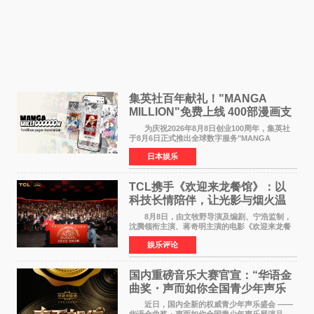
集英社百年献礼！"MANGA
MILLION"免费上线 400部漫画支
援逾百种语言
为庆祝2026年8月8日创业100周年，集英社
于8月6日正式推出全球数字服务"MANGA
MILLION"，无需注册即可免费阅读近400部漫画
日本娱乐
作品，总量达100万页，翻译成100多种语言面向
全球读者开放。该服务预
TCL携手《欢迎来龙餐馆》：以
科技长情陪伴，让光影与烟火温
暖生活
8月8日，由文牧野导演及编剧、宁浩监制，
沈腾领衔主演、蒋奇明主演的电影《欢迎来龙餐
馆》在上海超前点映，主创团队携影片亮相与观
娱乐评论
众提前见面。TCL作为本片独家合作伙伴，在路
演现场设置品牌互
国内重磅音乐大赛官宣：“华语金
曲奖・声而如你全国青少年声乐
展演” 正式启幕，阿沁出任明星总
近日，国内全新的权威青少年声乐盛会 ——