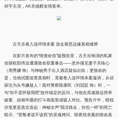
祥宇主演，AK关德辉友情客串。
古天乐卷入连环情杀案 游走善恶边缘真相难辨
在影片发布的“情债命偿”版预告里，古天乐饰演的私家
侦探欧阳伟业遭遇致命双重暴击——意外撞见妻子关咏心
（周秀娜 饰）与神秘男子出入酒店疑似出轨；更致命的
是，当他试图追查真相时，竟被卷入连环情杀案漩涡，从侦
探沦为头号嫌疑人！面对警察陈康民（刘冠廷 饰）时，一
句“你不是怀疑我吧”故作镇定的反问，与他在高速路边挥斧
破窗、凶相毕露的打斗画面形成骇人对比。预告片中，暗线
伏笔更是悬念迭起：神秘女声“我没路走，你也一样”的死亡
暗示、“背叛者该不该死”的灵魂拷问、暗夜绞杀案的致命真