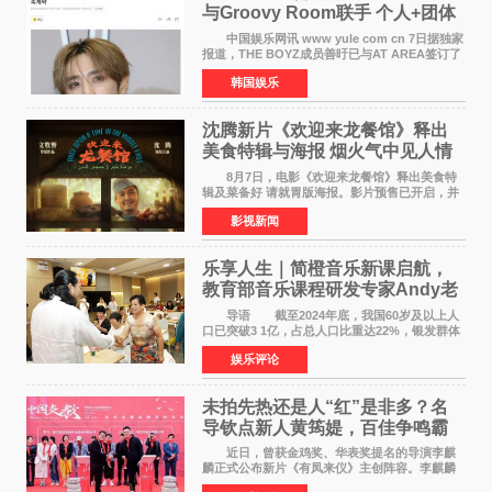
与Groovy Room联手 个人+团体
活动并行
中国娱乐网讯 www yule com cn 7日据独家
报道，THE BOYZ成员善旴已与AT AREA签订了
专属合约。AT AREA是由知名制作人组合
韩国娱乐
Groovy Room创立的hip-hop厂牌，旗下拥有多
位实力派音乐人，在韩
沈腾新片《欢迎来龙餐馆》释出
美食特辑与海报 烟火气中见人情
温暖
8月7日，电影《欢迎来龙餐馆》释出美食特
辑及菜备好 请就胃版海报。影片预售已开启，并
将于8月8日至10日14:00-21:00举行全国超前点
影视新闻
映。电影《欢迎来龙餐馆》作为战争美食喜剧大
片，讲述了中国
乐享人生｜简橙音乐新课启航，
教育部音乐课程研发专家Andy老
师重磅入驻领航银龄琴声
导语 截至2024年底，我国60岁及以上人
口已突破3 1亿，占总人口比重达22%，银发群体
的精神文化需求日益凸显。2024年1月，国务院办
娱乐评论
公厅印发《关于发展银发经济增进老年人福祉的
意见》——这是
未拍先热还是人“红”是非多？名
导钦点新人黄筠媞，百佳争鸣霸
气回应
近日，曾获金鸡奖、华表奖提名的导演李麒
麟正式公布新片《有凤来仪》主创阵容。李麒麟
早年凭电影《华容道》获得金鸡奖、华表奖提