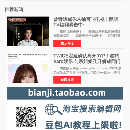
推荐新闻
曾舜晞喊你来抽百吋电视！酷喵
TV福利暴击中~
重磅福利来袭！ 酷喵首席宠礼官曾舜晞
宠礼送福利 追剧宠粉活动进行中！百吋巨幕
电视 邀你来抽~活动时间：8月8日10:00 — 8
娱乐评论
月23日23:59 三步轻松参与，大奖等你
拿： 1、打开电
TWICE定延确认离开JYP！签约
Varo娱乐 与亲姐姐孔升妍成同门
中国娱乐网讯 www yule com cn TWICE成
员定延正式离开JYP娱乐，转投Varo娱乐，将与
亲姐姐孔升妍成为同门。 Varo娱乐于10日通
韩国娱乐
过官方SNS宣布："能与拥有多彩魅力和无限潜力
的俞定延结下珍贵