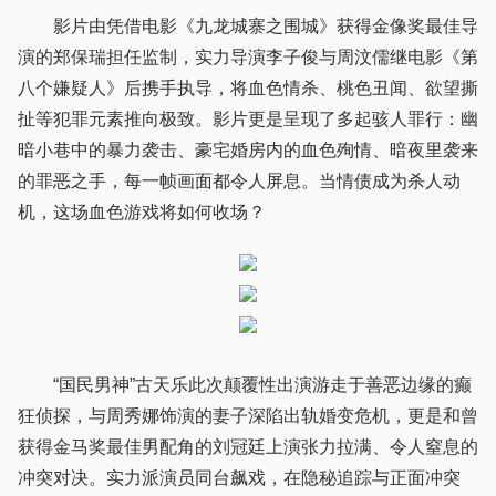
影片由凭借电影《九龙城寨之围城》获得金像奖最佳导
演的郑保瑞担任监制，实力导演李子俊与周汶儒继电影《第
八个嫌疑人》后携手执导，将血色情杀、桃色丑闻、欲望撕
扯等犯罪元素推向极致。影片更是呈现了多起骇人罪行：幽
暗小巷中的暴力袭击、豪宅婚房内的血色殉情、暗夜里袭来
的罪恶之手，每一帧画面都令人屏息。当情债成为杀人动
机，这场血色游戏将如何收场？
“国民男神”古天乐此次颠覆性出演游走于善恶边缘的癫
狂侦探，与周秀娜饰演的妻子深陷出轨婚变危机，更是和曾
获得金马奖最佳男配角的刘冠廷上演张力拉满、令人窒息的
冲突对决。实力派演员同台飙戏，在隐秘追踪与正面冲突