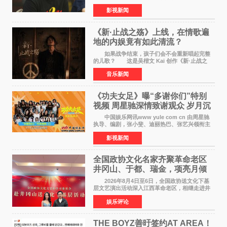
位狂欢模式。影片于昨日同步举办专家座谈会，
影视新闻
导演董润年、总制片人应萝佳出席现场，与一众
业内、学界专家
《新·止战之殇》上线，在情歌遍
地的内娱竟有如此清流？
如果战争结束，孩子们会不会重新唱起完整
的儿歌？ 这是吴楷文 Kai 创作《新·止战之
殇》时最初的想法。 从伊朗相关冲突引发的
音乐新闻
地区局势，到世界各地仍在发生的动荡与不安，
战争从来不只
《功夫女足》曝“多谢你们”特别
视频 周星驰深情致谢观众 岁月沉
淀不灭初心
中国娱乐网讯www yule com cn 由周星驰
执导、编剧，张小斐、迪丽热巴、张艺兴领衔主
演，刘嘉玲、佐藤健特别出演，艾米、雪野、蔡
影视新闻
思贝、胡予安、倪好特别介绍的喜剧电影《功夫
女足》释出多谢你
全国政协文化名家齐聚革命老区
井冈山、于都、瑞金，项亮月倾
情献唱《桃花谣》致敬红色沃土
2026年8月4日至6日，全国政协送文化下基
层文艺演出活动深入江西革命老区，相继走进井
冈山、于都长征出发地、瑞金三地。由全国政协
娱乐评论
文化文史和学习委员会副主任、甘肃省政协原主
席欧阳坚率团，一
THE BOYZ善旴签约AT AREA！