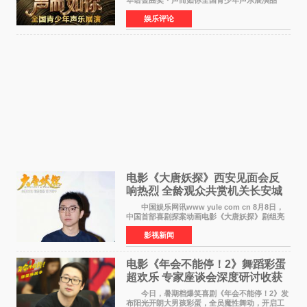
评审
华语金曲奖・声而如你全国青少年声乐展演品
牌，在湖南长沙隆重举行官宣，国内又一高规格
娱乐评论
青少年声乐赛事全面启航。 本赛事由寰宇声
扬联合华语金曲
电影《大唐妖探》西安见面会反
响热烈 全龄观众共赏机关长安城
中国娱乐网讯www yule com cn 8月8日，
中国首部喜剧探案动画电影《大唐妖探》剧组亮
相西安，举办线下见面会活动。导演程腾、联合
影视新闻
导演黄珉、总制片人曹紫建、制片人李莹莹、领
衔声音出演雷淞然
电影《年会不能停！2》舞蹈彩蛋
超欢乐 专家座谈会深度研讨收获
满满
今日，暑期档爆笑喜剧《年会不能停！2》发
布阳光开朗大男孩彩蛋，全员魔性舞动，开启工