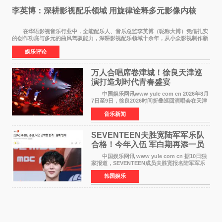
李英博：深耕影视配乐领域 用旋律诠释多元影像内核
在华语影视音乐行业中，全能配乐人、音乐总监李英博（昵称大博）凭借扎实
的创作功底与多元的曲风驾驭能力，深耕影视配乐领域十余年，从小众影视制作新
人成长为横跨主旋律电影、动画番剧、网剧
娱乐评论
万人合唱席卷津城！徐良天津巡
演打造划时代青春盛宴
中国娱乐网讯www yule com cn 2026年8月
7日至9日，徐良2026时间折叠巡回演唱会在天津
连续举办三场演出。整场演出凭借扎实的音乐内
音乐新闻
容、有温度的舞台叙事与充满巧思的现场设计，
为天津本地及专
SEVENTEEN夫胜宽陆军军乐队
合格！今年入伍 军白期再添一员
中国娱乐网讯 www yule com cn 据10日独
家报道，SEVENTEEN成员夫胜宽报名陆军军乐
队并合格，预计将于今年入伍，成为组合中又一
韩国娱乐
位履行国防义务的成员。 目前SEVENTEEN
正全面进入军白期—