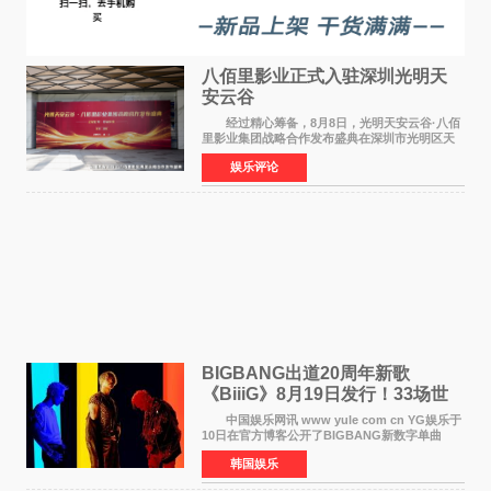
八佰里影业正式入驻深圳光明天
安云谷
经过精心筹备，8月8日，光明天安云谷·八佰
里影业集团战略合作发布盛典在深圳市光明区天
安云谷盛大举行，来自DataEye剧查查创始人
娱乐评论
&CEO 深圳市微短剧产业协会会长汪祥斌先生、
光明区文化广电旅
BIGBANG出道20周年新歌
《BiiiG》8月19日发行！33场世
界巡演同步启航
中国娱乐网讯 www yule com cn YG娱乐于
10日在官方博客公开了BIGBANG新数字单曲
《BiiiG》的海报，宣布新歌将于8月19日——组
韩国娱乐
合出道20周年纪念日正式发行。歌名取自意为"巨
大""宏大"的"BIG"