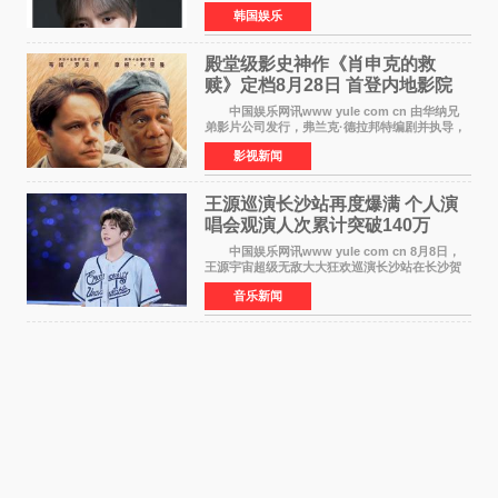
做梦的恶魔》为原作的短剧，担任主人公。
韩国娱乐
该短剧讲述了一直照顾陷入沉睡状态女友的吴
敏，在夜空中看
殿堂级影史神作《肖申克的救
赎》定档8月28日 首登内地影院
中国娱乐网讯www yule com cn 由华纳兄
弟影片公司发行，弗兰克·德拉邦特编剧并执导，
蒂姆·罗宾斯、摩根·弗里曼主演的影史传世经典
影视新闻
《肖申克的救赎》（The Shawshank
Redemption）今日发布
王源巡演长沙站再度爆满 个人演
唱会观演人次累计突破140万
中国娱乐网讯www yule com cn 8月8日，
王源宇宙超级无敌大大狂欢巡演长沙站在长沙贺
龙体育场唱响，这也是王源个人巡演首次登陆长
音乐新闻
沙。十年前，王源曾在这座熟悉的城市举办16岁
生日会，从当初的