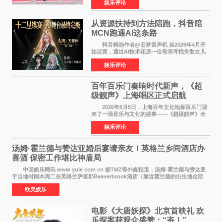
娱乐评论
名，此后长期参与国内外电影制作，其担任制片
人参与的作品亦曾
从资源扶持到方法陪跑，抖音陪
MCN跑通AI这条路
抖音精选作者@旧梦留声机 自2026年4月开
始运营，通过AI技术还原一位母亲寻找失散女儿
的故事，凭借强情感表达获得大量用户关注，发
娱乐评论
布仅21小时便获得超1亿曝光、超1000万互动。
此后，账号持续沿
百年百乐门奏响时代新声，《超
级靓声》上海唱区正式启航
2026年8月5日，上海百年文化地标百乐门迎
来了一场音乐与文化的盛事——《超级靓声》全
国励志音乐公益节目上海唱区新闻发布会暨启动
娱乐评论
仪式在此隆重举行。各界领导、嘉宾与媒体朋友
齐聚一堂，共同
汤姆·霍兰德与赞达亚婚后宴请亲友！英格兰乡间酒店办
喜酒 保密工作堪比神盾局
中国娱乐网讯 www yule com cn 据TMZ等外媒报道，汤姆·霍兰德与赞达亚
于当地时间本周二在英格兰萨里郡Beaverbrook酒店（靠近霍兰德的出生地金斯
顿）举办婚宴，邀请家人与朋友们喝喜酒，庆祝
欧美娱乐
电影《大唐妖探》北京首映礼 欢
乐探案获观众盛赞：“夯！”