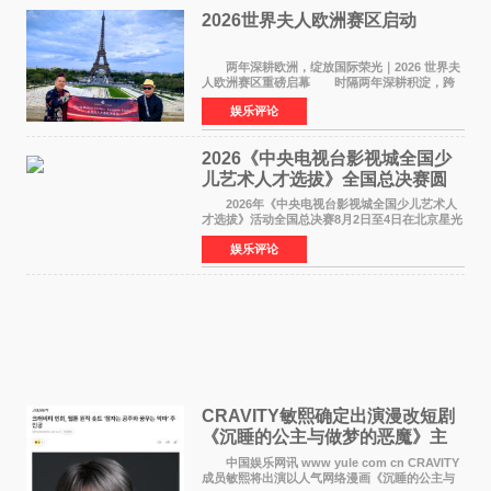
2026世界夫人欧洲赛区启动
两年深耕欧洲，绽放国际荣光｜2026 世界夫
人欧洲赛区重磅启幕 时隔两年深耕积淀，跨
越多国文化游学！伴随着国际影响力持续攀升，
娱乐评论
2026 世界夫人欧洲赛区正式全面启动。本次赛区
落地，是世
2026《中央电视台影视城全国少
儿艺术人才选拔》全国总决赛圆
满落幕
2026年《中央电视台影视城全国少儿艺术人
才选拔》活动全国总决赛8月2日至4日在北京星光
影视园成功举办！ 活动于8月2日迎来全国总
娱乐评论
决赛的盛大开幕。一年一度的该项活动依然延续
着经典的四大板
CRAVITY敏熙确定出演漫改短剧
《沉睡的公主与做梦的恶魔》主
人公
中国娱乐网讯 www yule com cn CRAVITY
成员敏熙将出演以人气网络漫画《沉睡的公主与