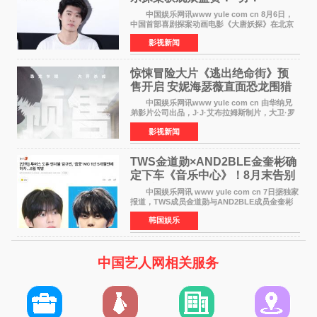
中国娱乐网讯www yule com cn 8月6日，
中国首部喜剧探案动画电影《大唐妖探》在北京
举办电影首映礼。导演程腾、联合导演黄珉、总
影视新闻
制片人曹紫建、制片人李莹莹，配音导演张喆，
对白指导程寅，领
惊悚冒险大片《逃出绝命街》预
售开启 安妮海瑟薇直面恐龙围猎
中国娱乐网讯www yule com cn 由华纳兄
弟影片公司出品，J·J·艾布拉姆斯制片，大卫·罗
伯特·米切尔执导，好莱坞巨星安妮·海瑟薇和伊万
影视新闻
·麦克格雷格领衔主演的2026暑期惊悚冒险大片
《逃出绝
TWS金道勋×AND2BLE金奎彬确
定下车《音乐中心》！8月末告别
MC席位
中国娱乐网讯 www yule com cn 7日据独家
报道，TWS成员金道勋与AND2BLE成员金奎彬
将于8月离开《音乐中心》MC的位置。 金道
韩国娱乐
勋与金奎彬于去年3月与H2H A-NA一起被选为
《音乐中心》MC，约1
中国艺人网相关服务