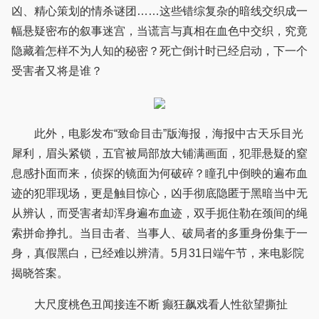
凶、精心策划的情杀谜团……这些错综复杂的暗线交织成一
幅悬疑密布的叙事迷宫，当谎言与真相在血色中交织，究竟
隐藏着怎样不为人知的秘密？死亡倒计时已经启动，下一个
受害者又将是谁？
此外，电影发布“致命目击”版海报，海报中古天乐目光
犀利，眉头紧锁，五官被局部放大铺满画面，犯罪悬疑的窒
息感扑面而来，侦探的镜面为何破碎？瞳孔中倒映的遍布血
迹的犯罪现场，更是触目惊心，凶手彻底隐匿于黑暗当中无
从辨认，而受害者却浑身遍布血迹，双手扼住勒在颈间的绳
索拼命挣扎。当目击者、当事人、破局者的多重身份集于一
身，真假黑白，已经难以辨清。5月31日端午节，来电影院
揭晓答案。
大尺度桃色丑闻接连不断 癫狂飙戏看人性欲望撕扯