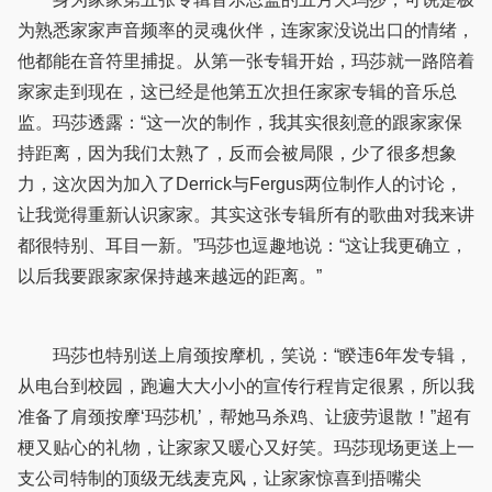
为熟悉家家声音频率的灵魂伙伴，连家家没说出口的情绪，
他都能在音符里捕捉。从第一张专辑开始，玛莎就一路陪着
家家走到现在，这已经是他第五次担任家家专辑的音乐总
监。玛莎透露：“这一次的制作，我其实很刻意的跟家家保
持距离，因为我们太熟了，反而会被局限，少了很多想象
力，这次因为加入了Derrick与Fergus两位制作人的讨论，
让我觉得重新认识家家。其实这张专辑所有的歌曲对我来讲
都很特别、耳目一新。”玛莎也逗趣地说：“这让我更确立，
以后我要跟家家保持越来越远的距离。”
玛莎也特别送上肩颈按摩机，笑说：“睽违6年发专辑，
从电台到校园，跑遍大大小小的宣传行程肯定很累，所以我
准备了肩颈按摩‘玛莎机’，帮她马杀鸡、让疲劳退散！”超有
梗又贴心的礼物，让家家又暖心又好笑。玛莎现场更送上一
支公司特制的顶级无线麦克风，让家家惊喜到捂嘴尖