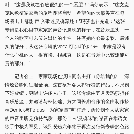
叫：“这是我藏在心底很久的一个愿望！”玛莎表示：“这支麦
克风象征家家新的旅程即将启动，希望你的天籁美声在每一
场演出上都能‘声’入歌迷灵魂深处！”玛莎也补充道：“这张
专辑是我心目中家家的声音该展现的样子，在音乐里头，一
个人的歌声可以传达出她的个性，还有她内心最柔软、最诚
实的部分，从这张专辑的vocal可以听的出来，家家是没有
什么心机的人，很直接、很纯真，这是在音乐中比较难能可
贵的部分。”
记者会上，家家现场也演唱同名主打《你给我的》，深
情嗓音瞬间征服全场。这首横扫各大排行榜的作品，不只创
下好成绩，更唱进许多人心里。这张专辑由五月天玛莎担任
音乐总监，并邀请与林忆莲、方大同长期合作的金曲制作搭
档Derrick与Fergus，为家家量“声”打造，两位制作人从家家
的声音里听见独特气质，那份自带“灵魂味”的嗓音在华语女
歌手中极为罕见。谈到睽违六年终于再次发行新专辑的心路