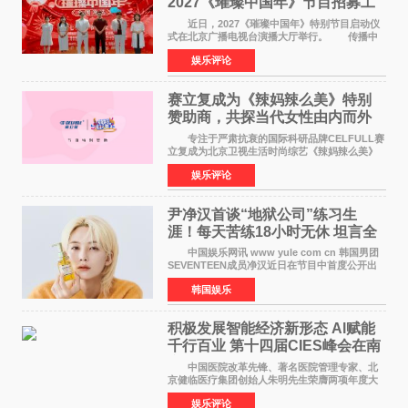
2027《璀璨中国年》节目招募工
作圆满启动
近日，2027《璀璨中国年》特别节目启动仪
式在北京广播电视台演播大厅举行。 传播中
华优秀传统文化，弘扬纯正国风艺术，打造高规
娱乐评论
格、高质感、正能量的文艺盛典，是璀璨中国年
矢志不渝的初心
赛立复成为《辣妈辣么美》特别
赞助商，共探当代女性由内而外
活力美
专注于严肃抗衰的国际科研品牌CELFULL赛
立复成为北京卫视生活时尚综艺《辣妈辣么美》
的特别赞助商,明星辣妈袁咏仪倾情参与，向广大
娱乐评论
都市女性传递健康生活新主张，寄语当代女性在
家庭与自我之间
尹净汉首谈“地狱公司”练习生
涯！每天苦练18小时无休 坦言全
靠成员撑过来
中国娱乐网讯 www yule com cn 韩国男团
SEVENTEEN成员净汉近日在节目中首度公开出
道前的残酷练习生经历，并提及经纪公司Pledis
韩国娱乐
娱乐，引发广泛关注。 在8月2日播出的日本
TBS综艺节目《周
积极发展智能经济新形态 Al赋能
千行百业 第十四届CIES峰会在南
京盛大召开
中国医院改革先锋、著名医院管理专家、北
京健临医疗集团创始人朱明先生荣膺两项年度大
奖 2026年7月31日，盛夏金陵，长江之畔，
娱乐评论
以重落地·真务实·强链接为主题的2026&lsquo;人