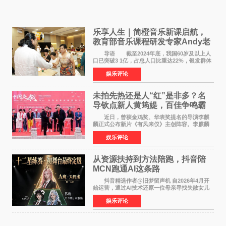
乐享人生｜简橙音乐新课启航，
教育部音乐课程研发专家Andy老
师重磅入驻领航银龄琴声
导语 截至2024年底，我国60岁及以上人
口已突破3 1亿，占总人口比重达22%，银发群体
的精神文化需求日益凸显。2024年1月，国务院办
娱乐评论
公厅印发《关于发展银发经济增进老年人福祉的
意见》——这是
未拍先热还是人“红”是非多？名
导钦点新人黄筠媞，百佳争鸣霸
气回应
近日，曾获金鸡奖、华表奖提名的导演李麒
麟正式公布新片《有凤来仪》主创阵容。李麒麟
早年凭电影《华容道》获得金鸡奖、华表奖提
娱乐评论
名，此后长期参与国内外电影制作，其担任制片
人参与的作品亦曾
从资源扶持到方法陪跑，抖音陪
MCN跑通AI这条路
抖音精选作者@旧梦留声机 自2026年4月开
始运营，通过AI技术还原一位母亲寻找失散女儿
的故事，凭借强情感表达获得大量用户关注，发
娱乐评论
布仅21小时便获得超1亿曝光、超1000万互动。
此后，账号持续沿