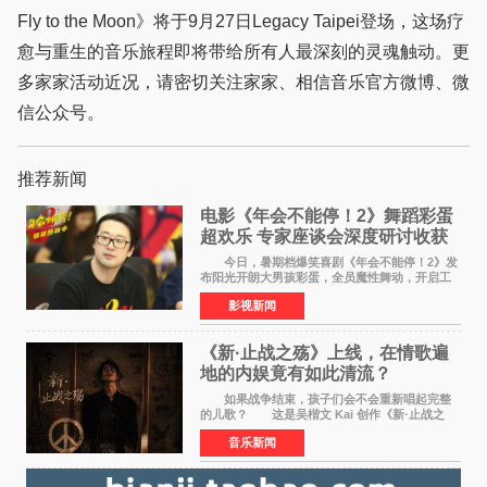
Fly to the Moon》将于9月27日Legacy Taipei登场，这场疗
愈与重生的音乐旅程即将带给所有人最深刻的灵魂触动。更
多家家活动近况，请密切关注家家、相信音乐官方微博、微
信公众号。
推荐新闻
电影《年会不能停！2》舞蹈彩蛋
超欢乐 专家座谈会深度研讨收获
满满
今日，暑期档爆笑喜剧《年会不能停！2》发
布阳光开朗大男孩彩蛋，全员魔性舞动，开启工
位狂欢模式。影片于昨日同步举办专家座谈会，
影视新闻
导演董润年、总制片人应萝佳出席现场，与一众
业内、学界专家
《新·止战之殇》上线，在情歌遍
地的内娱竟有如此清流？
如果战争结束，孩子们会不会重新唱起完整
的儿歌？ 这是吴楷文 Kai 创作《新·止战之
殇》时最初的想法。 从伊朗相关冲突引发的
音乐新闻
地区局势，到世界各地仍在发生的动荡与不安，
战争从来不只