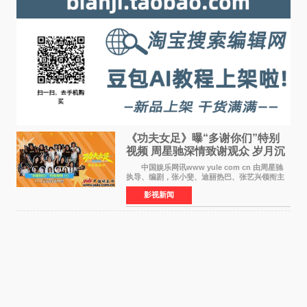
《功夫女足》曝“多谢你们”特别
视频 周星驰深情致谢观众 岁月沉
淀不灭初心
中国娱乐网讯www yule com cn 由周星驰
执导、编剧，张小斐、迪丽热巴、张艺兴领衔主
演，刘嘉玲、佐藤健特别出演，艾米、雪野、蔡
影视新闻
思贝、胡予安、倪好特别介绍的喜剧电影《功夫
女足》释出多谢你