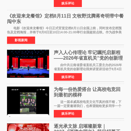
娱乐评论
NBAUNITEDBYJACK&JONES 全国首店，于郑
州正弘城正式启幕。NBA 传奇球星
《欢迎来龙餐馆》定档8月11日 文牧野沈腾蒋奇明带中餐
闯中东
电影《欢迎来龙餐馆》今日正式官宣定档8月11日全国上映，同时发布定档预
告及定档海报，并将于8月8日至10日14:00-21:00举行全国超前点映。作为战争美
食大片，影片讲述的是中国厨师徐福（沈腾
影视新闻
声入人心传理论 牢记嘱托启新程
——2026年省直机关“党的创新理
论我来讲”宣讲活动圆满落幕
由中共云南省委省直机关工委主办的2026年
省直机关党的创新理论我来讲宣讲活动于8月4日
至5日在昆明举办。活动以 "牢记嘱托 感恩奋进
娱乐评论
开创云南发展新局面 "为主题，坚持以新时代中国
特色社会主义
为每一份热爱搭台 让高校电竞回
到最初的模样
这一届卓威高校电竞文化节真的很不错，下
一届一定要邀请我们，也希望能给更多同学一个
来到现场的机会。 2026卓威高校电竞文化节
娱乐评论
已经落下帷幕，在活动结束后，仍有不少高校电
竞社负责人和现
逐光承文脉 启璀璨新章｜