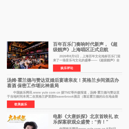
百年百乐门奏响时代新声，《超
级靓声》上海唱区正式启航
2026年8月5日，上海百年文化地标百乐门迎
来了一场音乐与文化的盛事——《超级靓声》全
国励志音乐公益节目上海唱区新闻发布会暨启动
娱乐评论
仪式在此隆重举行。各界领导、嘉宾与媒体朋友
齐聚一堂，共同
汤姆·霍兰德与赞达亚婚后宴请亲友！英格兰乡间酒店办
喜酒 保密工作堪比神盾局
中国娱乐网讯 www yule com cn 据TMZ等外媒报道，汤姆·霍兰德与赞达亚
于当地时间本周二在英格兰萨里郡Beaverbrook酒店（靠近霍兰德的出生地金斯
顿）举办婚宴，邀请家人与朋友们喝喜酒，庆祝
欧美娱乐
电影《大唐妖探》北京首映礼 欢
乐探案获观众盛赞：“夯！”
中国娱乐网讯www yule com cn 8月6日，