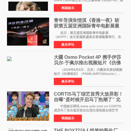
Black Label通过官方社交媒体账号发表声明，就
近期网络上关于ROS&Eacute;个人行程及是否参
韩国娱乐
加BLACKPINK出道纪念活动的种种猜测作出正
式回应。 Th
青年导演朱愷淇《香港一夜》斩
获第五届亚洲国际青年电影展最
佳剧本改编奖
近日，第五届亚洲国际青年电影展
（AIYFF）金兰奖颁奖盛典在香港隆重举行。在
这场汇聚数百位海内外电影人、文化界人士及媒
娱乐评论
体代表的亚洲青年影视盛会上，香港本土电影
《香港一夜》（Dawn in Ho
大疆 Osmo Pocket 4P 携手伊莎
贝尔·于佩尔推出视频短片《仿佛
相识》
（2026年8月6日，北京）大疆发布原创视频
短片《仿佛相识》（FAMILIARIT&Eacute;）。
视频短片由戛纳国际电影节最佳女演员伊莎贝尔·
娱乐评论
于佩尔（Isabelle Huppert）主演，全程使用大
疆首款双主摄口
CORTIS马丁综艺首秀大放异彩！
自曝“是时候开启马丁热潮了” 北
美巡演火热进行中
中国娱乐网讯 www yule com cn CORTIS
成员马丁在出道后首次出演主流电视台综艺节
目，展现了多才多艺的魅力。 马丁出演了5日
韩国娱乐
播出的MBC《Radio Star》Fashion与Passion
之间，I&lsquo;m
THE BOYZ以9人组签约新生厂