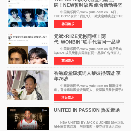
牌！NEW暂时缺席 组合活动将坚
定不移继续
中国娱乐网讯 www yule com cn 6日，
THE BOYZ表示：我们9人一致决定继续进行THE
BOYZ组合活动，并且已经完成了组合团体活动
韩国娱乐
签约。目前正在新生厂牌下进行活动准备。尚未
离开THE BOYZ原所
元斌×RIIZE元彬同框！两
代“WONBIN”联手代言同一品牌
颜值天花板合体
中国娱乐网讯 www yule com cn 演员元斌
与RIIZE成员元彬共同担任同一品牌广告代言人。
6日据独家报道，继演员元斌之后，RIIZE元彬最
韩国娱乐
近也被选为某在线中介平台A公司的共同广告代言
人，两人将作
香港殿堂级填词人黎彼得病逝 享
年76岁​
中国娱乐网讯 www yule com cn 据港媒报
道，香港乐坛殿堂级填词人、资深演员黎彼得于8
月5日上午因病离世，终年76岁。好友钟志光透
港台娱乐
露，黎彼得今年3月中风后便卧床休养，身体机能
持续衰退，最
UNITED IN PASSION 热爱聚场
NBA UNITED BY JACK & JONES 郑州正弘
城全国首店启幕，与特雷西・麦克格雷迪共启热
爱 2026 年7 月21 日，