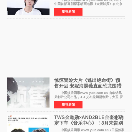
中国首部喜剧探案动画电影《大唐妖探》在北京
举办电影首映礼。导演程腾、联合导演黄珉、总
影视新闻
制片人曹紫建、制片人李莹莹，配音导演张喆，
对白指导程寅，领
惊悚冒险大片《逃出绝命街》预
售开启 安妮海瑟薇直面恐龙围猎
中国娱乐网讯www yule com cn 由华纳兄
弟影片公司出品，J·J·艾布拉姆斯制片，大卫·罗
伯特·米切尔执导，好莱坞巨星安妮·海瑟薇和伊万
影视新闻
·麦克格雷格领衔主演的2026暑期惊悚冒险大片
《逃出绝
TWS金道勋×AND2BLE金奎彬确
定下车《音乐中心》！8月末告别
MC席位
中国娱乐网讯 www yule com cn 7日据独家