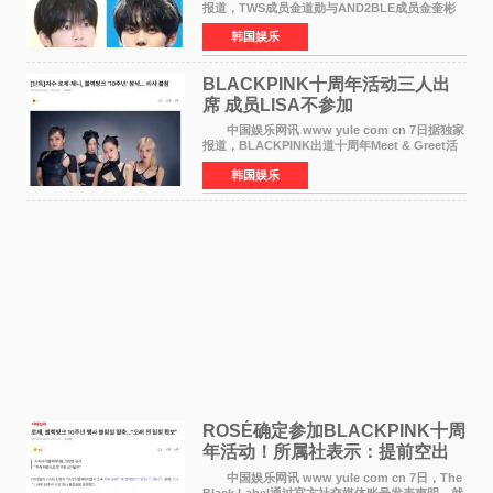
报道，TWS成员金道勋与AND2BLE成员金奎彬
将于8月离开《音乐中心》MC的位置。 金道
韩国娱乐
勋与金奎彬于去年3月与H2H A-NA一起被选为
《音乐中心》MC，约1
BLACKPINK十周年活动三人出
席 成员LISA不参加
中国娱乐网讯 www yule com cn 7日据独家
报道，BLACKPINK出道十周年Meet & Greet活
动将由智秀、ROS&Eacute;、JENNIE出席，
韩国娱乐
LISA将缺席。 此前BLACKPINK所属社YG并
未为组合出道十周年做
ROSÉ确定参加BLACKPINK十周
年活动！所属社表示：提前空出
了时间
中国娱乐网讯 www yule com cn 7日，The