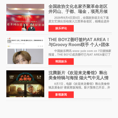
全国政协文化名家齐聚革命老区
井冈山、于都、瑞金，项亮月倾
情献唱《桃花谣》致敬红色沃土
2026年8月4日至6日，全国政协送文化下基
层文艺演出活动深入江西革命老区，相继走进井
冈山、于都长征出发地、瑞金三地。由全国政协
娱乐评论
文化文史和学习委员会副主任、甘肃省政协原主
席欧阳坚率团，一
THE BOYZ善旴签约AT AREA！
与Groovy Room联手 个人+团体
活动并行
中国娱乐网讯 www yule com cn 7日据独家
报道，THE BOYZ成员善旴已与AT AREA签订了
专属合约。AT AREA是由知名制作人组合
韩国娱乐
Groovy Room创立的hip-hop厂牌，旗下拥有多
位实力派音乐人，在韩
沈腾新片《欢迎来龙餐馆》释出
美食特辑与海报 烟火气中见人情
温暖
8月7日，电影《欢迎来龙餐馆》释出美食特
辑及菜备好 请就胃版海报。影片预售已开启，并
将于8月8日至10日14:00-21:00举行全国超前点
影视新闻
映。电影《欢迎来龙餐馆》作为战争美食喜剧大
片，讲述了中国