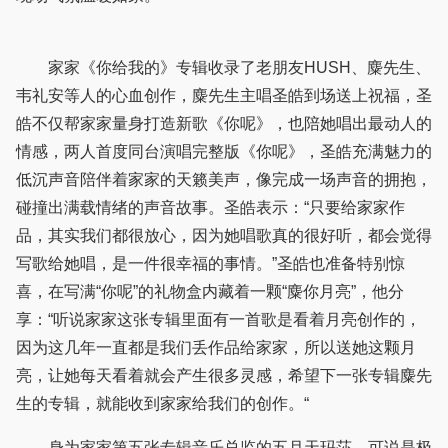
家家《你给我的》专辑收录了老朋友HUSH、麋先生、
韦礼安等人的心血创作，麋先生主唱圣皓到场送上祝福，圣
皓不仅帮家家量身打造新歌《你呢》，也陪她唱出最动人的
情感，两人首度同台演唱完整版《你呢》，圣皓充满魅力的
低沉声音陪伴着家家的天籁美声，像完成一场声音的拥抱，
碰撞出满载情绪的声音故事。圣皓表示：“只要给家家作
品，其实我们都很放心，因为她唱歌真的很好听，都会觉得
写歌给她唱，是一件很幸福的事情。”圣皓也准备特别惊
喜，在写满“你呢”的礼物盒内藏着一颗“麋你月亮”，他分
享：“听说家家这张专辑里面有一首歌是看着月亮创作的，
因为这几年一直都是我们丢作品给家家，所以送她这颗月
亮，让她每天看着就会产生很多灵感，希望下一张专辑麋先
生的专辑，就能收到家家给我们的创作。“
身为家家第五张专辑音乐总监的五月天玛莎，可说是极