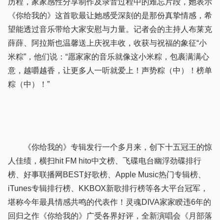
历程，家家感性分享制作及录音过程中的难忘片段，她表示
《你给我的》这首歌最让她感受深刻的是那份真挚情感，希
望能透过音乐带给大家安慰与力量。记者会的主持人布莱克
薛薛、阿拉斯也温馨送上庆祝丰收，收获与祝福的象征“小
米粽”，他们说：“愿家家的音乐就像这小米粽，包裹满满心
意，越嚼越香，让更多人一听就爱上！声势粽（中）！榜单
粽（中）！”
《你给我的》专辑发行一个多月来，创下十五冠王的惊
人佳绩，横扫hit FM hito中文榜、飞碟电台幽浮劲碟排行
榜、好事联播网BEST好歌榜、Apple Music热门专辑榜、
iTunes专辑排行榜、KKBOX新歌排行榜等各大平台冠军，
堪称今年最具情感共鸣的代表作！灵魂DIVA家家睽违6年的
回归之作《你给我的》广受各界好评，全新演唱会《月部落