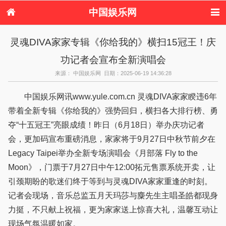
中国娱乐网
首页
新闻
女性
内地娱乐
灵魂DIVA家家专辑《你给我的》横扫15冠王！庆
港台娱乐
日本娱乐
韩国娱乐
欧美娱乐
功记者会宣布全新演唱会
体育花边
音乐新闻
影视新闻
内地明星八卦
港台明星八卦
日本韩国明星
欧美明星八卦
娱乐评论
来源： 中国娱乐网 日期：2025-06-19 14:36:28
八卦
中国娱乐网讯www.yule.com.cn 灵魂DIVA家家睽违6年
带着全新专辑《你给我的》强势回归，横扫各大排行榜、勇
夺“十五冠王”亮眼成绩！昨日（6月18日）举办庆功记者
会，更加码宣布重磅消息，家家将于9月27日中秋节前夕在
Legacy Taipei举办全新专场演唱会《月部落 Fly to the
Moon》，门票于7月27日中午12:00拓元售票系统开卖，让
引颈期盼的歌迷们终于等到与灵魂DIVA家家重逢的时刻。
记者会现场，音乐总监五月天玛莎与麋先生主唱圣皓都现身
力挺，不只献上祝福，更为家家送上惊喜大礼，温馨互动让
现场气氛温暖如家。