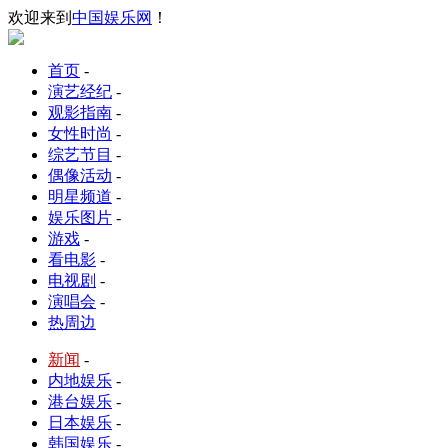
欢迎来到
中国娱乐网
！
首页
-
演艺经纪
-
观影指南
-
女性时尚
-
综艺节目
-
偶像活动
-
明星频道
-
娱乐图片
-
游戏
-
看电影
-
电视剧
-
演唱会
-
热周边
新闻
-
内地娱乐
-
港台娱乐
-
日本娱乐
-
韩国娱乐
-