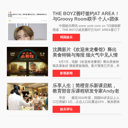
THE BOYZ善旴签约AT AREA！
与Groovy Room联手 个人+团体
活动并行
中国娱乐网讯 www yule com cn 7日据独家
报道，THE BOYZ成员善旴已与AT AREA签订了
专属合约。AT AREA是由知名制作人组合
韩国娱乐
Groovy Room创立的hip-hop厂牌，旗下拥有多
位实力派音乐人，在韩
沈腾新片《欢迎来龙餐馆》释出
美食特辑与海报 烟火气中见人情
温暖
8月7日，电影《欢迎来龙餐馆》释出美食特
辑及菜备好 请就胃版海报。影片预售已开启，并
将于8月8日至10日14:00-21:00举行全国超前点
影视新闻
映。电影《欢迎来龙餐馆》作为战争美食喜剧大
片，讲述了中国
乐享人生｜简橙音乐新课启航，
教育部音乐课程研发专家Andy老
师重磅入驻领航银龄琴声
导语 截至2024年底，我国60岁及以上人
口已突破3 1亿，占总人口比重达22%，银发群体
的精神文化需求日益凸显。2024年1月，国务院办
娱乐评论
公厅印发《关于发展银发经济增进老年人福祉的
意见》——这是