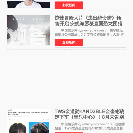
举办电影首映礼。导演程腾、联合导演黄珉、总
影视新闻
制片人曹紫建、制片人李莹莹，配音导演张喆，
对白指导程寅，领
惊悚冒险大片《逃出绝命街》预
售开启 安妮海瑟薇直面恐龙围猎
中国娱乐网讯www yule com cn 由华纳兄
弟影片公司出品，J·J·艾布拉姆斯制片，大卫·罗
伯特·米切尔执导，好莱坞巨星安妮·海瑟薇和伊万
影视新闻
·麦克格雷格领衔主演的2026暑期惊悚冒险大片
《逃出绝
TWS金道勋×AND2BLE金奎彬确
定下车《音乐中心》！8月末告别
MC席位
中国娱乐网讯 www yule com cn 7日据独家
报道，TWS成员金道勋与AND2BLE成员金奎彬
将于8月离开《音乐中心》MC的位置。 金道