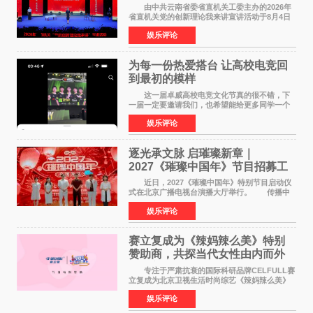
论我来讲”宣讲活动圆满落幕
由中共云南省委省直机关工委主办的2026年
省直机关党的创新理论我来讲宣讲活动于8月4日
至5日在昆明举办。活动以 "牢记嘱托 感恩奋进
娱乐评论
开创云南发展新局面 "为主题，坚持以新时代中国
特色社会主义
为每一份热爱搭台 让高校电竞回
到最初的模样
这一届卓威高校电竞文化节真的很不错，下
一届一定要邀请我们，也希望能给更多同学一个
来到现场的机会。 2026卓威高校电竞文化节
娱乐评论
已经落下帷幕，在活动结束后，仍有不少高校电
竞社负责人和现
逐光承文脉 启璀璨新章｜
2027《璀璨中国年》节目招募工
作圆满启动
近日，2027《璀璨中国年》特别节目启动仪
式在北京广播电视台演播大厅举行。 传播中
华优秀传统文化，弘扬纯正国风艺术，打造高规
娱乐评论
格、高质感、正能量的文艺盛典，是璀璨中国年
矢志不渝的初心
赛立复成为《辣妈辣么美》特别
赞助商，共探当代女性由内而外
活力美
专注于严肃抗衰的国际科研品牌CELFULL赛
立复成为北京卫视生活时尚综艺《辣妈辣么美》
的特别赞助商,明星辣妈袁咏仪倾情参与，向广大
娱乐评论
都市女性传递健康生活新主张，寄语当代女性在
家庭与自我之间