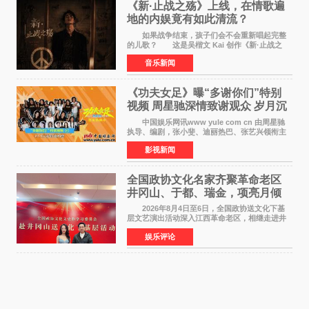
《新·止战之殇》上线，在情歌遍
地的内娱竟有如此清流？
如果战争结束，孩子们会不会重新唱起完整
的儿歌？ 这是吴楷文 Kai 创作《新·止战之
殇》时最初的想法。 从伊朗相关冲突引发的
音乐新闻
地区局势，到世界各地仍在发生的动荡与不安，
战争从来不只
《功夫女足》曝“多谢你们”特别
视频 周星驰深情致谢观众 岁月沉
淀不灭初心
中国娱乐网讯www yule com cn 由周星驰
执导、编剧，张小斐、迪丽热巴、张艺兴领衔主
演，刘嘉玲、佐藤健特别出演，艾米、雪野、蔡
影视新闻
思贝、胡予安、倪好特别介绍的喜剧电影《功夫
女足》释出多谢你
全国政协文化名家齐聚革命老区
井冈山、于都、瑞金，项亮月倾
情献唱《桃花谣》致敬红色沃土
2026年8月4日至6日，全国政协送文化下基
层文艺演出活动深入江西革命老区，相继走进井
冈山、于都长征出发地、瑞金三地。由全国政协
娱乐评论
文化文史和学习委员会副主任、甘肃省政协原主
席欧阳坚率团，一