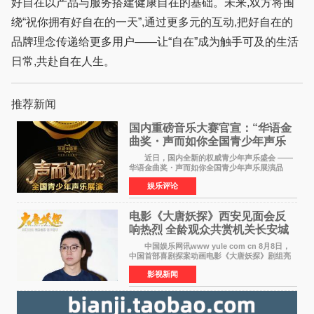
好自在以产品与服务搭建健康自在的基础。未来,双方将围
绕“祝你拥有好自在的一天”,通过更多元的互动,把好自在的
品牌理念传递给更多用户——让“自在”成为触手可及的生活
日常,共赴自在人生。
推荐新闻
国内重磅音乐大赛官宣：“华语金
曲奖・声而如你全国青少年声乐
展演” 正式启幕，阿沁出任明星总
近日，国内全新的权威青少年声乐盛会 ——
评审
华语金曲奖・声而如你全国青少年声乐展演品
牌，在湖南长沙隆重举行官宣，国内又一高规格
娱乐评论
青少年声乐赛事全面启航。 本赛事由寰宇声
扬联合华语金曲
电影《大唐妖探》西安见面会反
响热烈 全龄观众共赏机关长安城
中国娱乐网讯www yule com cn 8月8日，
中国首部喜剧探案动画电影《大唐妖探》剧组亮
相西安，举办线下见面会活动。导演程腾、联合
影视新闻
导演黄珉、总制片人曹紫建、制片人李莹莹、领
衔声音出演雷淞然