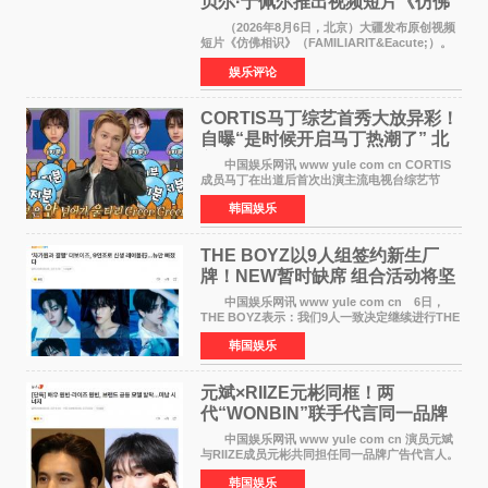
贝尔·于佩尔推出视频短片《仿佛
相识》
（2026年8月6日，北京）大疆发布原创视频
短片《仿佛相识》（FAMILIARIT&Eacute;）。
视频短片由戛纳国际电影节最佳女演员伊莎贝尔·
娱乐评论
于佩尔（Isabelle Huppert）主演，全程使用大
疆首款双主摄口
CORTIS马丁综艺首秀大放异彩！
自曝“是时候开启马丁热潮了” 北
美巡演火热进行中
中国娱乐网讯 www yule com cn CORTIS
成员马丁在出道后首次出演主流电视台综艺节
目，展现了多才多艺的魅力。 马丁出演了5日
韩国娱乐
播出的MBC《Radio Star》Fashion与Passion
之间，I&lsquo;m
THE BOYZ以9人组签约新生厂
牌！NEW暂时缺席 组合活动将坚
定不移继续
中国娱乐网讯 www yule com cn 6日，
THE BOYZ表示：我们9人一致决定继续进行THE
BOYZ组合活动，并且已经完成了组合团体活动
韩国娱乐
签约。目前正在新生厂牌下进行活动准备。尚未
离开THE BOYZ原所
元斌×RIIZE元彬同框！两
代“WONBIN”联手代言同一品牌
颜值天花板合体
中国娱乐网讯 www yule com cn 演员元斌
与RIIZE成员元彬共同担任同一品牌广告代言人。
6日据独家报道，继演员元斌之后，RIIZE元彬最
韩国娱乐
近也被选为某在线中介平台A公司的共同广告代言