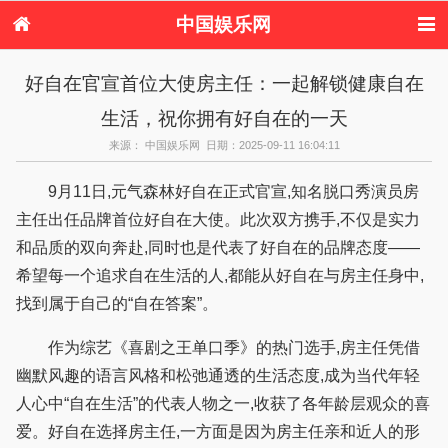
中国娱乐网
首页
新闻
女性
内地娱乐
好自在官宣首位大使房主任：一起解锁健康自在
港台娱乐
日本娱乐
韩国娱乐
欧美娱乐
生活，祝你拥有好自在的一天
体育花边
音乐新闻
影视新闻
内地明星八卦
港台明星八卦
日本韩国明星
欧美明星八卦
娱乐评论
来源： 中国娱乐网 日期：2025-09-11 16:04:11
八卦
9月11日,元气森林好自在正式官宣,知名脱口秀演员房
主任出任品牌首位好自在大使。此次双方携手,不仅是实力
和品质的双向奔赴,同时也是代表了好自在的品牌态度——
希望每一个追求自在生活的人,都能从好自在与房主任身中,
找到属于自己的“自在答案”。
作为综艺《喜剧之王单口季》的热门选手,房主任凭借
幽默风趣的语言风格和松弛通透的生活态度,成为当代年轻
人心中“自在生活”的代表人物之一,收获了各年龄层观众的喜
爱。好自在选择房主任,一方面是因为房主任亲和近人的形