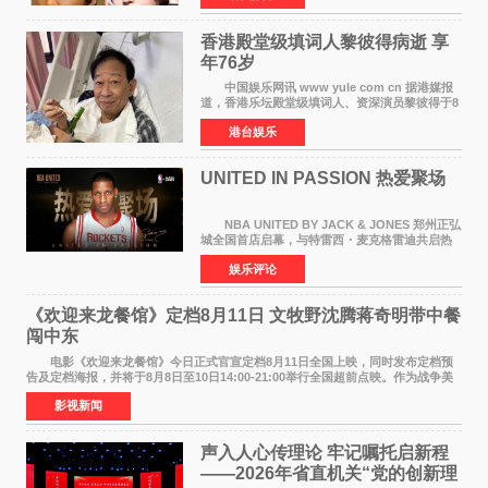
人，两人将作
香港殿堂级填词人黎彼得病逝 享
年76岁​
中国娱乐网讯 www yule com cn 据港媒报
道，香港乐坛殿堂级填词人、资深演员黎彼得于8
月5日上午因病离世，终年76岁。好友钟志光透
港台娱乐
露，黎彼得今年3月中风后便卧床休养，身体机能
持续衰退，最
UNITED IN PASSION 热爱聚场
NBA UNITED BY JACK & JONES 郑州正弘
城全国首店启幕，与特雷西・麦克格雷迪共启热
爱 2026 年7 月21 日，
娱乐评论
NBAUNITEDBYJACK&JONES 全国首店，于郑
州正弘城正式启幕。NBA 传奇球星
《欢迎来龙餐馆》定档8月11日 文牧野沈腾蒋奇明带中餐
闯中东
电影《欢迎来龙餐馆》今日正式官宣定档8月11日全国上映，同时发布定档预
告及定档海报，并将于8月8日至10日14:00-21:00举行全国超前点映。作为战争美
食大片，影片讲述的是中国厨师徐福（沈腾
影视新闻
声入人心传理论 牢记嘱托启新程
——2026年省直机关“党的创新理