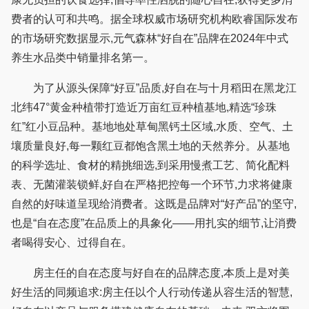
费者的认可和共鸣。据全球权威市场研究机构欧睿国际发布
的市场研究数据显示,元气森林“好自在”品牌在2024年中式
养生水品类中销量排名第一。
为了从源头保障“好豆”品质,好自在与十月稻田在黑龙江
北纬47°黄金种植带打造近万亩红豆种植基地,精选“珍珠
红”红小豆品种。基地地处草甸黑钙土区域,水质、空气、土
壤质量良好,每一颗红豆都饱含黑土地的天然养分。从基地
的科学选址、食材的精挑细选,到采用慢煮工艺、简化配料
表、无菌灌装锁鲜,好自在严格把控每一个环节,力求将健康
自然的好味道呈现给消费者。这既是品牌对“好产品”的坚守,
也是“自在态度”在品质上的具象化——用扎实的细节,让消费
者喝得安心、过得自在。
房主任的自在态度与好自在的品牌态度,本质上是对美
好生活的同频追求:房主任以个人行动传递从容生活的智慧,