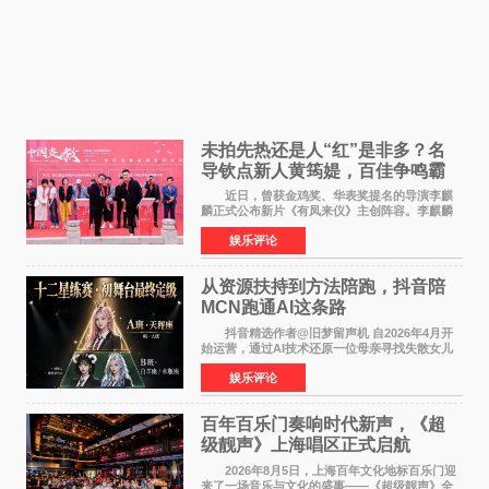
未拍先热还是人“红”是非多？名
导钦点新人黄筠媞，百佳争鸣霸
气回应
近日，曾获金鸡奖、华表奖提名的导演李麒
麟正式公布新片《有凤来仪》主创阵容。李麒麟
早年凭电影《华容道》获得金鸡奖、华表奖提
娱乐评论
名，此后长期参与国内外电影制作，其担任制片
人参与的作品亦曾
从资源扶持到方法陪跑，抖音陪
MCN跑通AI这条路
抖音精选作者@旧梦留声机 自2026年4月开
始运营，通过AI技术还原一位母亲寻找失散女儿
的故事，凭借强情感表达获得大量用户关注，发
娱乐评论
布仅21小时便获得超1亿曝光、超1000万互动。
此后，账号持续沿
百年百乐门奏响时代新声，《超
级靓声》上海唱区正式启航
2026年8月5日，上海百年文化地标百乐门迎
来了一场音乐与文化的盛事——《超级靓声》全