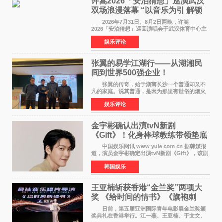
许嵩2026「安泊猜想」巡演武汉
双场浪漫落幕 “以音乐为引 解锁
江城记忆”
2026年7月31日、8月2日两晚，许嵩
2026「安泊猜想」巡回演唱会于武汉体育中心主
体育场盛大开唱。许嵩与数万歌迷在此相聚，从
娱乐评论
浪漫惬意的舞台设计到充满诚意与惊喜的现场互
动，共同开启了一场关于
张翼的易学江湖行——从湖湘民
间到世界500强企业！
张翼的传奇，始于湖南长沙一个普通却又不
凡的家庭。说其普通，是因为那里有世俗的烟火
气；说其不凡，是因为家中有一位洞悉天地玄机
娱乐评论
的长者——他的爷爷。作为当地的风水师，爷爷
是张翼走进易学
金宇彬确认出演tvN新剧
《Gift》！化身棒球教练带领垫底
球队逆袭
中国娱乐网讯 www yule com cn 据韩媒报
道，演员金宇彬确定出演tvN新剧《Gift》，该剧
预计将于下半年播出，引发观众高度期待。
韩国娱乐
本剧改编自同名网络漫画，讲述一位经历意外事
故后获得特殊
王亚楠斩获香港“金兰奖”两项大
奖 《给时间的情书》《旗袍刺
客》双双获肯定
日前，第五届亚洲国际青年电影展金兰奖颁
奖典礼在香港举行。江一燕、王亚楠、于文文、