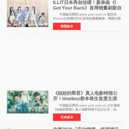
ILLIT日本再创佳绩！新单曲《I
Got Your Back》首周销量刷新自
身纪录
中国娱乐网讯 www yule com cn 据日本
Oricon公信榜8月5日发布的最新数据，韩国女团
ILLIT在日本发行的第二张单曲《I Got Your
韩国娱乐
Back》首周销量达到71,009张，成功跻身最新一
期周单曲排行
《姐姐的翠君》真人电影特报公
开！timelesz桥本将生首度主演
12月4日上映
中国娱乐网讯 www yule com cn 少女漫画
《姐姐的翠君》真人电影特报于近日公开，由
timelesz成员桥本将生担任主演，这也是他首次
日本娱乐
担任电影主演，引发高度关注。 女高中生咲
苗翠（中岛瑠菜