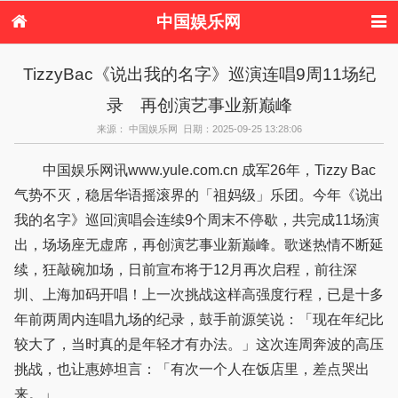
中国娱乐网
首页
新闻
女性
内地娱乐
TizzyBac《说出我的名字》巡演连唱9周11场纪
港台娱乐
日本娱乐
韩国娱乐
欧美娱乐
录 再创演艺事业新巅峰
体育花边
音乐新闻
影视新闻
内地明星八卦
港台明星八卦
日本韩国明星
欧美明星八卦
娱乐评论
来源： 中国娱乐网 日期：2025-09-25 13:28:06
八卦
中国娱乐网讯www.yule.com.cn 成军26年，Tizzy Bac
气势不灭，稳居华语摇滚界的「祖妈级」乐团。今年《说出
我的名字》巡回演唱会连续9个周末不停歇，共完成11场演
出，场场座无虚席，再创演艺事业新巅峰。歌迷热情不断延
续，狂敲碗加场，日前宣布将于12月再次启程，前往深
圳、上海加码开唱！上一次挑战这样高强度行程，已是十多
年前两周内连唱九场的纪录，鼓手前源笑说：「现在年纪比
较大了，当时真的是年轻才有办法。」这次连周奔波的高压
挑战，也让惠婷坦言：「有次一个人在饭店里，差点哭出
来。」