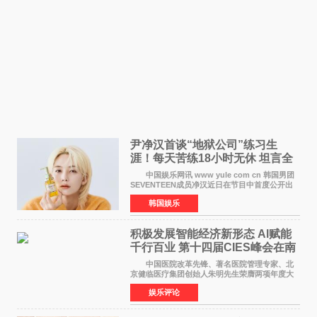
尹净汉首谈“地狱公司”练习生
涯！每天苦练18小时无休 坦言全
靠成员撑过来
中国娱乐网讯 www yule com cn 韩国男团
SEVENTEEN成员净汉近日在节目中首度公开出
道前的残酷练习生经历，并提及经纪公司Pledis
韩国娱乐
娱乐，引发广泛关注。 在8月2日播出的日本
TBS综艺节目《周
积极发展智能经济新形态 Al赋能
千行百业 第十四届CIES峰会在南
京盛大召开
中国医院改革先锋、著名医院管理专家、北
京健临医疗集团创始人朱明先生荣膺两项年度大
奖 2026年7月31日，盛夏金陵，长江之畔，
娱乐评论
以重落地·真务实·强链接为主题的2026&lsquo;人
工智能+&rsquo