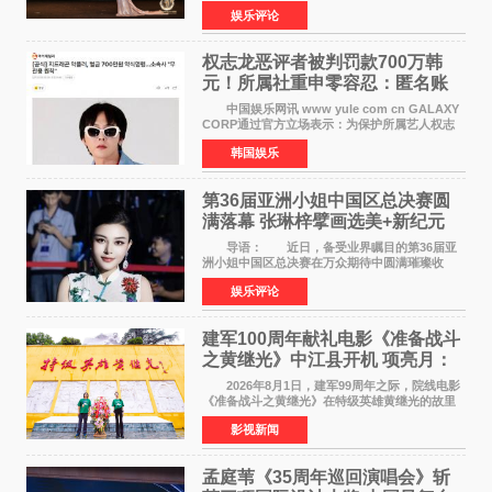
李东学等知名演员出席活动。著名演员、导演王
娱乐评论
亚楠凭借音乐故事片《给时间的情书》和院线电
影《旗袍刺客》
权志龙恶评者被判罚款700万韩
元！所属社重申零容忍：匿名账
号也难逃刑责
中国娱乐网讯 www yule com cn GALAXY
CORP通过官方立场表示：为保护所属艺人权志
龙的名誉和权益，将持续对网络上发生的名誉损
韩国娱乐
害、散布虚假事实、侮辱、恶意诽谤等行为采取
法律应对措施。
第36届亚洲小姐中国区总决赛圆
满落幕 张琳梓擘画选美+新纪元
导语： 近日，备受业界瞩目的第36届亚
洲小姐中国区总决赛在万众期待中圆满璀璨收
官。整场盛典汇聚万千芳华，不仅完成了新一届
娱乐评论
美丽代言人的加冕选拔，更在行业发展层面带来
颠覆性突破。活动
建军100周年献礼电影《准备战斗
之黄继光》中江县开机 项亮月：
以光影为笔，书写英雄赞歌
2026年8月1日，建军99周年之际，院线电影
《准备战斗之黄继光》在特级英雄黄继光的故里
——四川省德阳市中江县黄继光出生地正式开
影视新闻
机。本片出品人、总制片人项亮月主持开机仪
式，&zwnj;特级英雄
孟庭苇《35周年巡回演唱会》斩