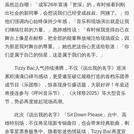
虽然总自嘲：「成军26年算满『资深』的，有时候看到刚
出社会的新同事，会想说我们已经变成叔叔、阿姨了。」但
他们强调内心始终保持少年感，「音乐和现场演出就是让我
们继续往前的力量。」惠婷感性说：「有时候我觉得自己在
舞台上像是在献祭，把全部的能量释放倾注给现场观众，因
为那是我对舞台的尊重。」她也把这份心意送给歌迷：「你
们是属于自己的恒星，这是属于我们的名字。」
Tizzy Bac人气持续沸腾，不仅《说出我的名字》巡演
累积满满口碑与感动，更受邀至破亿规格打造的首档乐团养
成节目《乐团祭》，惊喜现身引爆话题，大获好评！年底还
将接连参与《呼叫音乐节》、《火球祭2025》等大型音乐
节，势必再度掀起现场高潮。
此次《说出我的名字》「Sit Down Please」台中、高
雄特别场，不仅将呈现新专辑曲目，也会带来经典歌曲，剩
余零星票券贩售中。随着歌迷热情延续，Tizzy Bac再度宣