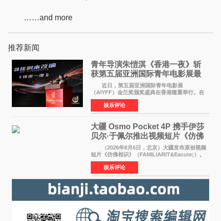
……and more
推荐新闻
青年导演朱愷淇《香港一夜》斩
获第五届亚洲国际青年电影展最
佳剧本改编奖
近日，第五届亚洲国际青年电影展
（AIYFF）金兰奖颁奖盛典在香港隆重举行。在
这场汇聚数百位海内外电影人、文化界人士及媒
娱乐评论
体代表的亚洲青年影视盛会上，香港本土电影
《香港一夜》（Dawn in Ho
大疆 Osmo Pocket 4P 携手伊莎
贝尔·于佩尔推出视频短片《仿佛
相识》
（2026年8月6日，北京）大疆发布原创视频
短片《仿佛相识》（FAMILIARIT&Eacute;）。
视频短片由戛纳国际电影节最佳女演员伊莎贝尔·
娱乐评论
于佩尔（Isabelle Huppert）主演，全程使用大
疆首款双主摄口