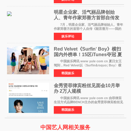
域的双重影响力。 明星企业家、青
明星企业家、活气丽品牌创始
人、青年作家郑善方首部自传发
布， 书写跨界创业者的成长答卷
7月，明星企业家、活气丽品牌创始人、青年
作家郑善方的首部个人自传《能言善方——我的
跨界人生》正式发行。这本书以他的人生轨迹为
娱乐评论
脉络，首次完整公开了从逐梦少年到横跨美业、
公益等多领域的
Red Velvet《Surfin‘ Boy》横扫
国内外榜单！15区iTunes夺冠 夏
日女王强势回归
中国娱乐网讯 www yule com cn 夏日女王
驾到，Red Velvet以〈Surfin&rsquo; Boy〉横
扫国内外榜单，获得音乐粉丝的热烈反响。
韩国娱乐
Red Velvet于3日发行了夏日迷你专辑《Velvet
Summer》，
金秀贤菲律宾粉丝见面会10月举
办 2万人规模
中国娱乐网讯 www yule com cn 由菲律宾
生活方式品牌BENCH主办的金秀贤菲律宾粉丝见
面会，将于10月2日在马尼拉SM Mall of
韩国娱乐
Asia（MOA）竞技场举行，预计规模达2万人。
这也是金秀贤自去年陷
中国艺人网相关服务