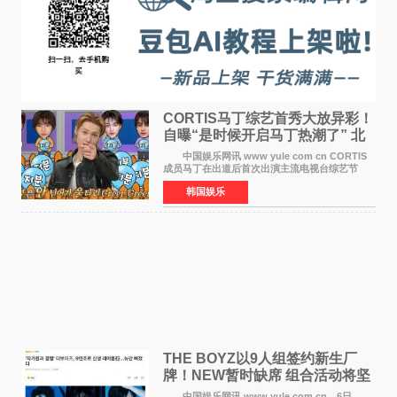
CORTIS马丁综艺首秀大放异彩！
自曝“是时候开启马丁热潮了” 北
美巡演火热进行中
中国娱乐网讯 www yule com cn CORTIS
成员马丁在出道后首次出演主流电视台综艺节
目，展现了多才多艺的魅力。 马丁出演了5日
韩国娱乐
播出的MBC《Radio Star》Fashion与Passion
之间，I&lsquo;m
THE BOYZ以9人组签约新生厂
牌！NEW暂时缺席 组合活动将坚
定不移继续
中国娱乐网讯 www yule com cn 6日，