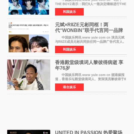
THE BOYZ表示：我们9人一致决定继续进行THE
BOYZ组合活动，并且已经完成了组合团体活动
韩国娱乐
签约。目前正在新生厂牌下进行活动准备。尚未
离开THE BOYZ原所
元斌×RIIZE元彬同框！两
代“WONBIN”联手代言同一品牌
颜值天花板合体
中国娱乐网讯 www yule com cn 演员元斌
与RIIZE成员元彬共同担任同一品牌广告代言人。
6日据独家报道，继演员元斌之后，RIIZE元彬最
韩国娱乐
近也被选为某在线中介平台A公司的共同广告代言
人，两人将作
香港殿堂级填词人黎彼得病逝 享
年76岁​
中国娱乐网讯 www yule com cn 据港媒报
道，香港乐坛殿堂级填词人、资深演员黎彼得于8
月5日上午因病离世，终年76岁。好友钟志光透
港台娱乐
露，黎彼得今年3月中风后便卧床休养，身体机能
持续衰退，最
UNITED IN PASSION 热爱聚场