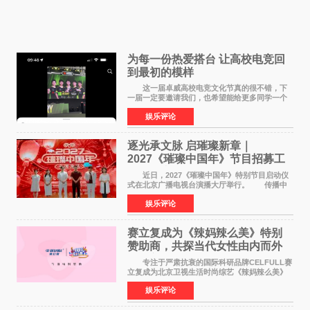
为每一份热爱搭台 让高校电竞回
到最初的模样
这一届卓威高校电竞文化节真的很不错，下
一届一定要邀请我们，也希望能给更多同学一个
来到现场的机会。 2026卓威高校电竞文化节
娱乐评论
已经落下帷幕，在活动结束后，仍有不少高校电
竞社负责人和现
逐光承文脉 启璀璨新章｜
2027《璀璨中国年》节目招募工
作圆满启动
近日，2027《璀璨中国年》特别节目启动仪
式在北京广播电视台演播大厅举行。 传播中
华优秀传统文化，弘扬纯正国风艺术，打造高规
娱乐评论
格、高质感、正能量的文艺盛典，是璀璨中国年
矢志不渝的初心
赛立复成为《辣妈辣么美》特别
赞助商，共探当代女性由内而外
活力美
专注于严肃抗衰的国际科研品牌CELFULL赛
立复成为北京卫视生活时尚综艺《辣妈辣么美》
的特别赞助商,明星辣妈袁咏仪倾情参与，向广大
娱乐评论
都市女性传递健康生活新主张，寄语当代女性在
家庭与自我之间