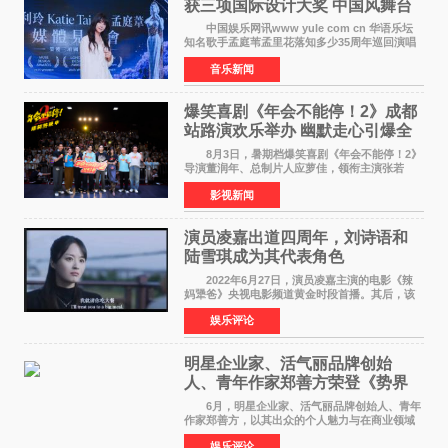
获三项国际设计大奖 中国风舞台
美学获全球认可
中国娱乐网讯www yule com cn 华语乐坛
知名歌手孟庭苇孟里花落知多少35周年巡回演唱
会再传喜讯。该演唱会先后荣获美国MUSE
音乐新闻
Creative Awards白金奖（Platinum Winner）、
英国London Design
爆笑喜剧《年会不能停！2》成都
站路演欢乐举办 幽默走心引爆全
场共鸣
8月3日，暑期档爆笑喜剧《年会不能停！2》
导演董润年、总制片人应萝佳，领衔主演张若
昀、白客，惊喜出演庄达菲，特别主演孙艺洲，
影视新闻
特别出演田雨，友情出演欧阳奋强出席成都路
演，与观众近距离互
演员凌嘉出道四周年，刘诗语和
陆雪琪成为其代表角色
2022年6月27日，演员凌嘉主演的电影《辣
妈犟爸》央视电影频道黄金时段首播。其后，该
电影在央视电影频道多次复播（2022年8月10
娱乐评论
日，2022年9月30日，2023年7月17日，2025年7
月14日）。除了多次复
明星企业家、活气丽品牌创始
人、青年作家郑善方荣登《势界
POWERCIRCLES》6月刊
6月，明星企业家、活气丽品牌创始人、青年
作家郑善方，以其出众的个人魅力与在商业领域
的卓越建树，成功登上《势界
娱乐评论
POWERCIRCLES》，展现了他在时尚与商业领