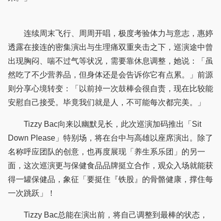
连续周末飞行、周周开唱，极度考验体力与意志，惠婷
透露在接连的密集演出与生理痛双重夹击之下，巡演途中曾
出现胸闷、喘不过气等状况，需要靠休息调整，她说：「虽
然吃了不少营养品，但身体还是会告诉你它有点累。」前源
则分享心境转变：「以前掉一次鼓棒会很自责，现在比较能
安慰自己接受。毕竟我们就是人，不可能每次都完美。」
Tizzy Bac向来以幽默见长，此次巡演加码推出「Sit
Down Please」特别场，将在台中与高雄以座席演出。除了
名称呼应团队的创意，也再度展现「养生系乐团」的另一
面，这次巡演更与保健食品品牌挺立合作，观众入场就能获
得一罐保健品，象征「要挺住『铁股』的骨骼健康，撑住每
一次跳跃」！
Tizzy Bac总能在演出前，将自己调整到最棒的状态，