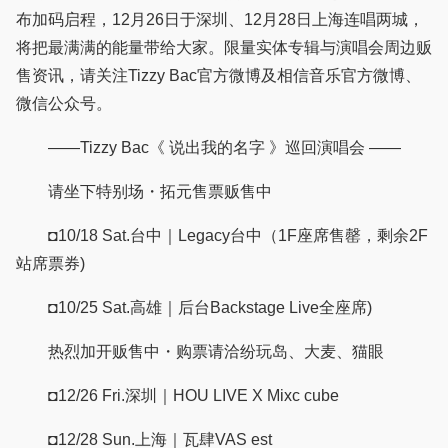
布加码启程，12月26日于深圳、12月28日上海连唱两城，
将把最满满的能量带给大家。限量实体专辑与演唱会周边贩
售资讯，请关注Tizzy Bac官方微博及相信音乐官方微博、
微信公众号。
——Tizzy Bac《 说出我的名字 》巡回演唱会 ——
请坐下特别场・拓元售票贩售中
◘10/18 Sat.台中｜Legacy台中（1F座席售罄，剩余2F
站席票券)
◘10/25 Sat.高雄｜后台Backstage Live全座席)
热烈加开贩售中・购票请洽纷玩岛、大麦、猫眼
◘12/26 Fri.深圳｜HOU LIVE X Mixc cube
◘12/28 Sun.上海｜瓦肆VAS est