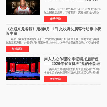
NBA UNITED BY JACK & JONES 郑州正弘
城全国首店启幕，与特雷西・麦克格雷迪共启热
爱 2026 年7 月21 日，
娱乐评论
NBAUNITEDBYJACK&JONES 全国首店，于郑
州正弘城正式启幕。NBA 传奇球星
《欢迎来龙餐馆》定档8月11日 文牧野沈腾蒋奇明带中餐
闯中东
电影《欢迎来龙餐馆》今日正式官宣定档8月11日全国上映，同时发布定档预
告及定档海报，并将于8月8日至10日14:00-21:00举行全国超前点映。作为战争美
食大片，影片讲述的是中国厨师徐福（沈腾
影视新闻
声入人心传理论 牢记嘱托启新程
——2026年省直机关“党的创新理
论我来讲”宣讲活动圆满落幕
由中共云南省委省直机关工委主办的2026年
省直机关党的创新理论我来讲宣讲活动于8月4日
至5日在昆明举办。活动以 "牢记嘱托 感恩奋进
娱乐评论
开创云南发展新局面 "为主题，坚持以新时代中国
特色社会主义