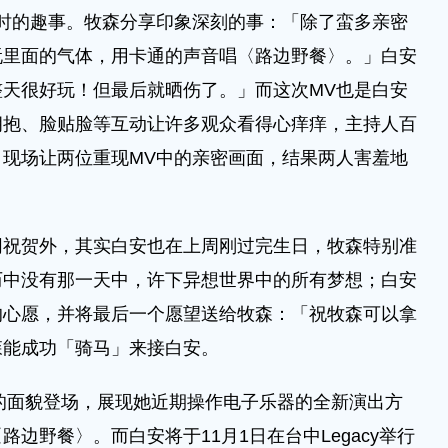
时的趣事。牧森分享印象深刻的事：「除了蛮多亲密
玩里面的气体，用卡通的声音唱〈路边野餐〉。」白安
天很好玩！但最后就晒伤了。」而这次MV也是白安
拥抱、脸贴脸等互动让许多观众看得心痒痒，主持人百
现场让两位重现MV中的亲密画面，结果两人害羞地
。
贺外，其实白安也在上周刚过完生日，牧森特别准
历中没有那一天中，许下异想世界中的所有梦想；白安
的心愿，并将最后一个愿望送给牧森：「祝牧森可以拿
森能成功「骑马」来接白安。
面貌登场，展现她近期操作电子乐器的全新演出方
边野餐〉。而白安将于11月1日在台中Legacy举行