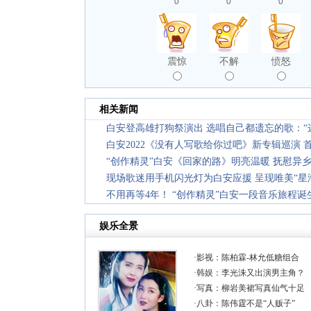
0
0
0
震惊
不解
愤怒
相关新闻
白安登高雄打狗祭演出 选唱自己都遗忘的歌：“
白安2022《没有人写歌给你过吧》新专辑巡演 首站官
“创作精灵”白安《回家的路》明亮温暖 抚慰异
现场歌迷用手机闪光灯为白安应援 呈现唯美“星
不用再等4年！ “创作精灵”白安一段音乐旅程诞