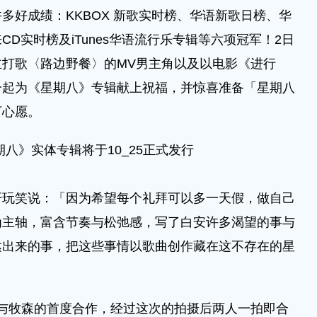
多好成绩：KKBOX 新歌实时榜、华语新歌日榜、华
D实时榜及iTunes华语流行乐专辑等六项冠军！2日
打歌〈路边野餐〉的MV男主角以及以电影《进行
一起为《星期八》专辑献上祝福，并惊喜准备「星期八
下心愿。
八》实体专辑将于10_25正式发行
笑说：「因为希望每个礼拜可以多一天假，做自己
为主轴，富含节奏与松弛感，写了白安许多渴望的事与
达出来的事，把这些事情以歌曲创作藏在这不存在的星
牧森的首度合作，经过这次的拍摄后两人一拍即合