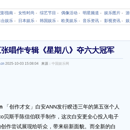
观影指南
-
女性时尚
-
综艺节目
-
偶像活动
-
明星频道
-
娱乐图片
-
游
港台娱乐
-
日本娱乐
-
韩国娱乐
-
欧美娱乐
-
音乐资讯
-
影视资讯
-
娱
五张唱作专辑《星期八》夺六大冠军
.cn
2025-10-03 15:08:04 来源：
中国娱乐网
cn
「创作才女」白安ANN发行睽违三年的第五张个人
Nico贝斯手陈信伯联手制作，这次白安更全心投入电子
的创作尝试展现给听众，带来崭新面貌。而全新的白