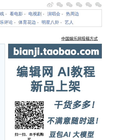
戏
-
看电影
-
电视剧
-
演唱会
-
热周边
乐评论
-
体育花边
-
明星八卦
-
艺人