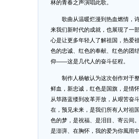
林的青春之声演唱此歌。
歌曲从温暖烂漫到热血燃情，诗意
来我们新时代的成就，也展现了一部
心是让更多年轻⼈了解祖国，热爱
色的忠诚、红色的奉献、红色的团
仰——这是几代人的奋斗征程。
制作人杨敏认为这次创作对于整个
鲜血，新忠诚，红色是国旗，是情
从筚路蓝缕到改⾰开放，从艰苦奋
在，预见未来，是我们所有人对祖国
⾊的梦，是祝福、是泪⽬、寄云间。
是澎湃、在胸怀，我的爱为你風雨中