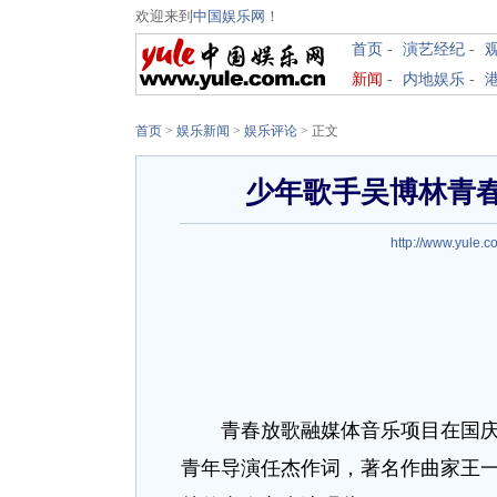
欢迎来到
中国娱乐网
！
首页
-
演艺经纪
-
新闻
-
内地娱乐
-
首页
>
娱乐新闻
>
娱乐评论
> 正文
少年歌手吴博林青春
http://www.yule.c
青春放歌融媒体音乐项目在国庆节
青年导演任杰作词，著名作曲家王