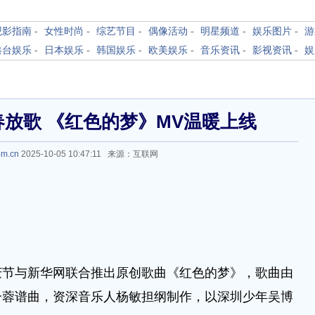
观影指南
-
女性时尚
-
综艺节目
-
偶像活动
-
明星频道
-
娱乐图片
-
游
港台娱乐
-
日本娱乐
-
韩国娱乐
-
欧美娱乐
-
音乐资讯
-
影视资讯
-
娱
放歌 《红色的梦》MV温暖上线
om.cn
2025-10-05 10:47:11 来源：互联网
与新华网联合推出原创歌曲《红色的梦》，歌曲由
一蓉谱曲，资深音乐人杨敏担纲制作，以深圳少年吴博