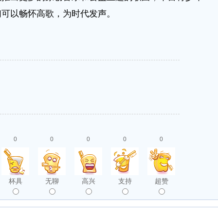
们可以畅怀高歌，为时代发声。
0
0
0
0
0
杯具
无聊
高兴
支持
超赞