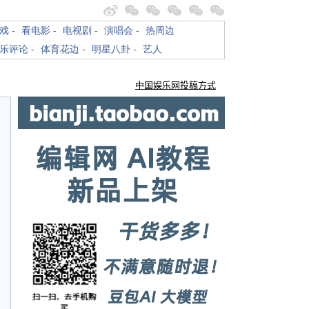
戏
-
看电影
-
电视剧
-
演唱会
-
热周边
乐评论
-
体育花边
-
明星八卦
-
艺人