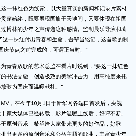
以这⼀抹红⾊为线索，以大量真实的新闻和记录片素材
号贯穿始终，既要展现国旗于天地间，又要体现在祖国
通过博林的少年之声传递这种感情。监制晨乐导演和著
了这⼀抹红付出青春和生命，吾辈当铭记，这首歌的制
国庆节点之前完成的，可谓正当时。”
青春放歌的艺术总监在看片时说到，“要这⼀抹红色
字的书法交融，创造极致的美学冲击力，用高纯度来托
放歌为国庆而温暖献礼。”
V，在今年10月1日于新华网各端口首发后，央视
数十家大媒体已经转载，影片温暖上线后，好评不断。
参于原创音乐，希望给大家带来更多的好作品，好歌
续推出更多的原创音乐和公益主题的歌曲，丰富青少年