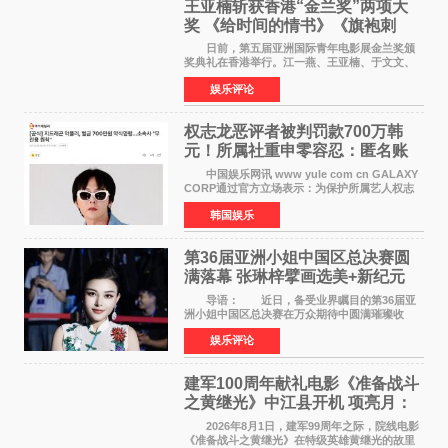
王亚楠斩获香港“金兰奖”两项大
奖 《给时间的情书》《旗袍刺
客》双双获肯定
日前，第五届亚洲国际青年电影展金兰奖颁
奖典礼在香港举行。江一燕、王亚楠、于文文、
李东学等知名演员出席活动。著名演员、导演王
娱乐评论
亚楠凭借音乐故事片《给时间的情书》和院线电
影《旗袍刺客》
权志龙恶评者被判罚款700万韩
元！所属社重申零容忍：匿名账
号也难逃刑责
中国娱乐网讯 www yule com cn GALAXY
CORP通过官方立场表示：为保护所属艺人权志
龙的名誉和权益，将持续对网络上发生的名誉损
韩国娱乐
害、散布虚假事实、侮辱、恶意诽谤等行为采取
法律应对措施。
第36届亚洲小姐中国区总决赛圆
满落幕 张琳梓擘画选美+新纪元
导语： 近日，备受业界瞩目的第36届亚
洲小姐中国区总决赛在万众期待中圆满璀璨收
官。整场盛典汇聚万千芳华，不仅完成了新一届
娱乐评论
美丽代言人的加冕选拔，更在行业发展层面带来
颠覆性突破。活动
建军100周年献礼电影《准备战斗
之黄继光》中江县开机 项亮月：
以光影为笔，书写英雄赞歌
2026年8月1日，建军99周年之际，院线电影
《准备战斗之黄继光》在特级英雄黄继光的故里