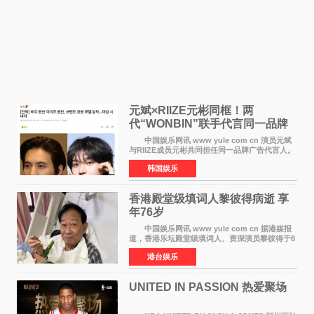
元斌×RIIZE元彬同框！两
代“WONBIN”联手代言同一品牌
颜值天花板合体
中国娱乐网讯 www yule com cn 演员元斌
与RIIZE成员元彬共同担任同一品牌广告代言人。
6日据独家报道，继演员元斌之后，RIIZE元彬最
韩国娱乐
近也被选为某在线中介平台A公司的共同广告代言
人，两人将作
香港殿堂级填词人黎彼得病逝 享
年76岁​
中国娱乐网讯 www yule com cn 据港媒报
道，香港乐坛殿堂级填词人、资深演员黎彼得于8
月5日上午因病离世，终年76岁。好友钟志光透
港台娱乐
露，黎彼得今年3月中风后便卧床休养，身体机能
持续衰退，最
UNITED IN PASSION 热爱聚场