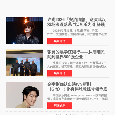
许嵩2026「安泊猜想」巡演武汉
双场浪漫落幕 “以音乐为引 解锁
江城记忆”
2026年7月31日、8月2日两晚，许嵩
2026「安泊猜想」巡回演唱会于武汉体育中心主
体育场盛大开唱。许嵩与数万歌迷在此相聚，从
娱乐评论
浪漫惬意的舞台设计到充满诚意与惊喜的现场互
动，共同开启了一场关于
张翼的易学江湖行——从湖湘民
间到世界500强企业！
张翼的传奇，始于湖南长沙一个普通却又不
凡的家庭。说其普通，是因为那里有世俗的烟火
气；说其不凡，是因为家中有一位洞悉天地玄机
娱乐评论
的长者——他的爷爷。作为当地的风水师，爷爷
是张翼走进易学
金宇彬确认出演tvN新剧
《Gift》！化身棒球教练带领垫底
球队逆袭
中国娱乐网讯 www yule com cn 据韩媒报
道，演员金宇彬确定出演tvN新剧《Gift》，该剧
预计将于下半年播出，引发观众高度期待。
韩国娱乐
本剧改编自同名网络漫画，讲述一位经历意外事
故后获得特殊