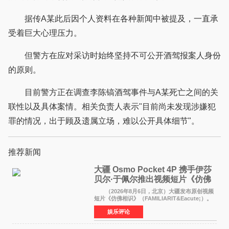
据传A某此后因个人资料在各种新闻中被提及，一直承
受着巨大心理压力。
但警方在应对采访时始终坚持不可公开酒驾报案人身份
的原则。
目前警方正在调查李陈镐酒驾事件与A某死亡之间的关
联性以及具体案情。相关负责人表示"目前尚未发现涉嫌犯
罪的情况，出于顾及遗属立场，难以公开具体细节"。
推荐新闻
大疆 Osmo Pocket 4P 携手伊莎
贝尔·于佩尔推出视频短片《仿佛
相识》
（2026年8月6日，北京）大疆发布原创视频
短片《仿佛相识》（FAMILIARIT&Eacute;）。
视频短片由戛纳国际电影节最佳女演员伊莎贝尔·
娱乐评论
于佩尔（Isabelle Huppert）主演，全程使用大
疆首款双主摄口