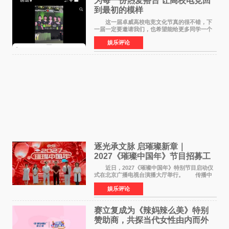
为每一份热爱搭台 让高校电竞回
到最初的模样
这一届卓威高校电竞文化节真的很不错，下
一届一定要邀请我们，也希望能给更多同学一个
来到现场的机会。 2026卓威高校电竞文化节
娱乐评论
已经落下帷幕，在活动结束后，仍有不少高校电
竞社负责人和现
逐光承文脉 启璀璨新章｜
2027《璀璨中国年》节目招募工
作圆满启动
近日，2027《璀璨中国年》特别节目启动仪
式在北京广播电视台演播大厅举行。 传播中
华优秀传统文化，弘扬纯正国风艺术，打造高规
娱乐评论
格、高质感、正能量的文艺盛典，是璀璨中国年
矢志不渝的初心
赛立复成为《辣妈辣么美》特别
赞助商，共探当代女性由内而外