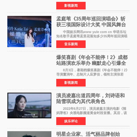
——四川省德阳市中江县黄继光出生地正式开
影视新闻
机。本片出品人、总制片人项亮月主持开机仪
式，&zwnj;特级英雄
孟庭苇《35周年巡回演唱会》斩
获三项国际设计大奖 中国风舞台
美学获全球认可
中国娱乐网讯www yule com cn 华语乐坛
知名歌手孟庭苇孟里花落知多少35周年巡回演唱
会再传喜讯。该演唱会先后荣获美国MUSE
音乐新闻
Creative Awards白金奖（Platinum Winner）、
英国London Design
爆笑喜剧《年会不能停！2》成都
站路演欢乐举办 幽默走心引爆全
场共鸣
8月3日，暑期档爆笑喜剧《年会不能停！2》
导演董润年、总制片人应萝佳，领衔主演张若
昀、白客，惊喜出演庄达菲，特别主演孙艺洲，
影视新闻
特别出演田雨，友情出演欧阳奋强出席成都路
演，与观众近距离互
演员凌嘉出道四周年，刘诗语和
陆雪琪成为其代表角色
2022年6月27日，演员凌嘉主演的电影《辣
妈犟爸》央视电影频道黄金时段首播。其后，该
电影在央视电影频道多次复播（2022年8月10
娱乐评论
日，2022年9月30日，2023年7月17日，2025年7
月14日）。除了多次复
明星企业家、活气丽品牌创始