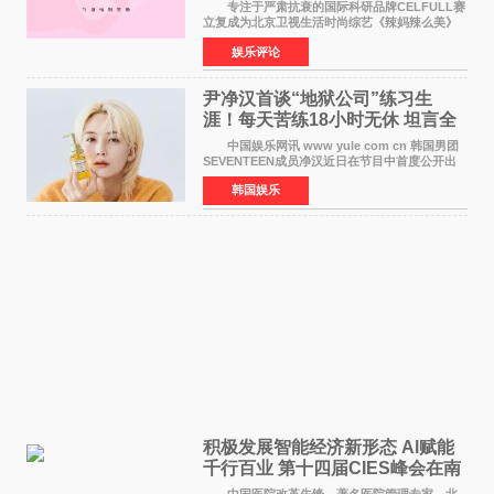
活力美
专注于严肃抗衰的国际科研品牌CELFULL赛
立复成为北京卫视生活时尚综艺《辣妈辣么美》
的特别赞助商,明星辣妈袁咏仪倾情参与，向广大
娱乐评论
都市女性传递健康生活新主张，寄语当代女性在
家庭与自我之间
尹净汉首谈“地狱公司”练习生
涯！每天苦练18小时无休 坦言全
靠成员撑过来
中国娱乐网讯 www yule com cn 韩国男团
SEVENTEEN成员净汉近日在节目中首度公开出
道前的残酷练习生经历，并提及经纪公司Pledis
韩国娱乐
娱乐，引发广泛关注。 在8月2日播出的日本
TBS综艺节目《周
积极发展智能经济新形态 Al赋能
千行百业 第十四届CIES峰会在南
京盛大召开
中国医院改革先锋、著名医院管理专家、北