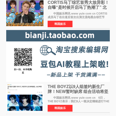
CORTIS马丁综艺首秀大放异彩！
自曝“是时候开启马丁热潮了” 北
美巡演火热进行中
中国娱乐网讯 www yule com cn CORTIS
成员马丁在出道后首次出演主流电视台综艺节
目，展现了多才多艺的魅力。 马丁出演了5日
韩国娱乐
播出的MBC《Radio Star》Fashion与Passion
之间，I&lsquo;m
THE BOYZ以9人组签约新生厂
牌！NEW暂时缺席 组合活动将坚
定不移继续
中国娱乐网讯 www yule com cn 6日，
THE BOYZ表示：我们9人一致决定继续进行THE
BOYZ组合活动，并且已经完成了组合团体活动
韩国娱乐
签约。目前正在新生厂牌下进行活动准备。尚未
离开THE BOYZ原所