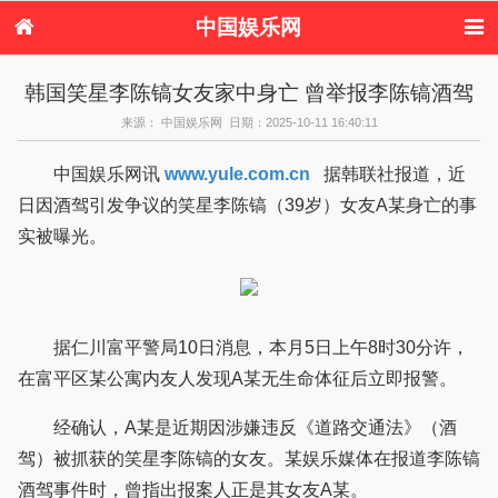
中国娱乐网
首页
新闻
女性
内地娱乐
韩国笑星李陈镐女友家中身亡 曾举报李陈镐酒驾
港台娱乐
日本娱乐
韩国娱乐
欧美娱乐
来源： 中国娱乐网 日期：2025-10-11 16:40:11
体育花边
音乐新闻
影视新闻
内地明星八卦
港台明星八卦
日本韩国明星
欧美明星八卦
娱乐评论
中国娱乐网讯
www.yule.com.cn
据韩联社报道，近
八卦
日因酒驾引发争议的笑星李陈镐（39岁）女友A某身亡的事
实被曝光。
据仁川富平警局10日消息，本月5日上午8时30分许，
在富平区某公寓内友人发现A某无生命体征后立即报警。
经确认，A某是近期因涉嫌违反《道路交通法》（酒
驾）被抓获的笑星李陈镐的女友。某娱乐媒体在报道李陈镐
酒驾事件时，曾指出报案人正是其女友A某。