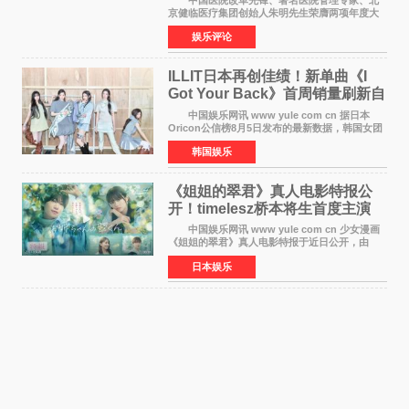
京健临医疗集团创始人朱明先生荣膺两项年度大
奖 2026年7月31日，盛夏金陵，长江之畔，
娱乐评论
以重落地·真务实·强链接为主题的2026&lsquo;人
工智能+&rsquo
ILLIT日本再创佳绩！新单曲《I
Got Your Back》首周销量刷新自
身纪录
中国娱乐网讯 www yule com cn 据日本
Oricon公信榜8月5日发布的最新数据，韩国女团
ILLIT在日本发行的第二张单曲《I Got Your
韩国娱乐
Back》首周销量达到71,009张，成功跻身最新一
期周单曲排行
《姐姐的翠君》真人电影特报公
开！timelesz桥本将生首度主演
12月4日上映
中国娱乐网讯 www yule com cn 少女漫画
《姐姐的翠君》真人电影特报于近日公开，由
timelesz成员桥本将生担任主演，这也是他首次
日本娱乐
担任电影主演，引发高度关注。 女高中生咲
苗翠（中岛瑠菜