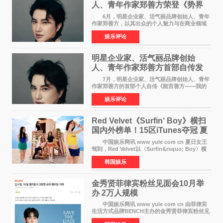
人、青年作家郑善方荣登《势界
POWERCIRCLES》6月刊
6月，明星企业家、活气丽品牌创始人、青年
作家郑善方，以其出众的个人魅力与在商业领域
的卓越建树，成功登上《势界
娱乐评论
POWERCIRCLES》，展现了他在时尚与商业领
域的双重影响力。 明星企业家、青
明星企业家、活气丽品牌创始
人、青年作家郑善方首部自传发
布， 书写跨界创业者的成长答卷
7月，明星企业家、活气丽品牌创始人、青年
作家郑善方的首部个人自传《能言善方——我的
跨界人生》正式发行。这本书以他的人生轨迹为
娱乐评论
脉络，首次完整公开了从逐梦少年到横跨美业、
公益等多领域的
Red Velvet《Surfin‘ Boy》横扫
国内外榜单！15区iTunes夺冠 夏
日女王强势回归
中国娱乐网讯 www yule com cn 夏日女王
驾到，Red Velvet以〈Surfin&rsquo; Boy〉横
扫国内外榜单，获得音乐粉丝的热烈反响。
韩国娱乐
Red Velvet于3日发行了夏日迷你专辑《Velvet
Summer》，
金秀贤菲律宾粉丝见面会10月举
办 2万人规模
中国娱乐网讯 www yule com cn 由菲律宾
生活方式品牌BENCH主办的金秀贤菲律宾粉丝见
面会，将于10月2日在马尼拉SM Mall of