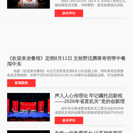
NBA UNITED BY JACK & JONES 郑州正弘
城全国首店启幕，与特雷西・麦克格雷迪共启热
爱 2026 年7 月21 日，
娱乐评论
NBAUNITEDBYJACK&JONES 全国首店，于郑
州正弘城正式启幕。NBA 传奇球星
《欢迎来龙餐馆》定档8月11日 文牧野沈腾蒋奇明带中餐
闯中东
电影《欢迎来龙餐馆》今日正式官宣定档8月11日全国上映，同时发布定档预
告及定档海报，并将于8月8日至10日14:00-21:00举行全国超前点映。作为战争美
食大片，影片讲述的是中国厨师徐福（沈腾
影视新闻
声入人心传理论 牢记嘱托启新程
——2026年省直机关“党的创新理
论我来讲”宣讲活动圆满落幕
由中共云南省委省直机关工委主办的2026年
省直机关党的创新理论我来讲宣讲活动于8月4日
至5日在昆明举办。活动以 "牢记嘱托 感恩奋进
娱乐评论
开创云南发展新局面 "为主题，坚持以新时代中国
特色社会主义