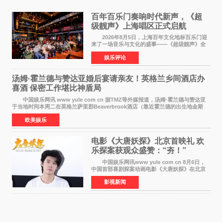
百年百乐门奏响时代新声，《超
级靓声》上海唱区正式启航
2026年8月5日，上海百年文化地标百乐门迎
来了一场音乐与文化的盛事——《超级靓声》全
国励志音乐公益节目上海唱区新闻发布会暨启动
娱乐评论
仪式在此隆重举行。各界领导、嘉宾与媒体朋友
齐聚一堂，共同
汤姆·霍兰德与赞达亚婚后宴请亲友！英格兰乡间酒店办
喜酒 保密工作堪比神盾局
中国娱乐网讯 www yule com cn 据TMZ等外媒报道，汤姆·霍兰德与赞达亚
于当地时间本周二在英格兰萨里郡Beaverbrook酒店（靠近霍兰德的出生地金斯
顿）举办婚宴，邀请家人与朋友们喝喜酒，庆祝
欧美娱乐
电影《大唐妖探》北京首映礼 欢
乐探案获观众盛赞：“夯！”
中国娱乐网讯www yule com cn 8月6日，
中国首部喜剧探案动画电影《大唐妖探》在北京
举办电影首映礼。导演程腾、联合导演黄珉、总
影视新闻
制片人曹紫建、制片人李莹莹，配音导演张喆，
对白指导程寅，领