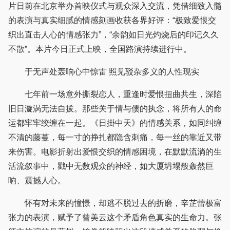
片日前在北京举办首映仪式与观众深入交流，凭借细致入髓
的表演与真实细腻的情感刻画收获各界好评：“极致爱恨交
织出直击人心的情感张力”，“余韵如日光灼烧后的印记久久
不散”。本片今日正式上映，全国路演持续进行中。
于无声处轰响心中惊雷 照见驳杂多义的人性现实
七年前一场意外撕裂恋人，重逢时爱恨扭曲共生，深陷
旧日漩涡无法自拔。那些关于情与债的执念，将所有人的命
运都牢牢绞缠在一起。《日掛中天》的情感关系，如同纠缠
不清的藤蔓，每一寸的挣扎都隐含刺痛，每一丝的靠近又带
来伤害。电影折射出爱恨交织的情感困境，在默默流淌的生
活流叙事中，戳中无数观众的神经，如大厦坍塌般轰然巨
响、震撼人心。
怀有对未来的憧憬，却逃不脱过去的折磨，辛芷蕾极富
张力的表演，赋予了曾美云这个矛盾角色真实的生命力。张