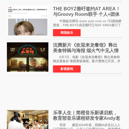
席欧阳坚率团，一
THE BOYZ善旴签约AT AREA！
与Groovy Room联手 个人+团体
活动并行
中国娱乐网讯 www yule com cn 7日据独家
报道，THE BOYZ成员善旴已与AT AREA签订了
专属合约。AT AREA是由知名制作人组合
韩国娱乐
Groovy Room创立的hip-hop厂牌，旗下拥有多
位实力派音乐人，在韩
沈腾新片《欢迎来龙餐馆》释出
美食特辑与海报 烟火气中见人情
温暖
8月7日，电影《欢迎来龙餐馆》释出美食特
辑及菜备好 请就胃版海报。影片预售已开启，并
将于8月8日至10日14:00-21:00举行全国超前点
影视新闻
映。电影《欢迎来龙餐馆》作为战争美食喜剧大
片，讲述了中国
乐享人生｜简橙音乐新课启航，
教育部音乐课程研发专家Andy老
师重磅入驻领航银龄琴声
导语 截至2024年底，我国60岁及以上人