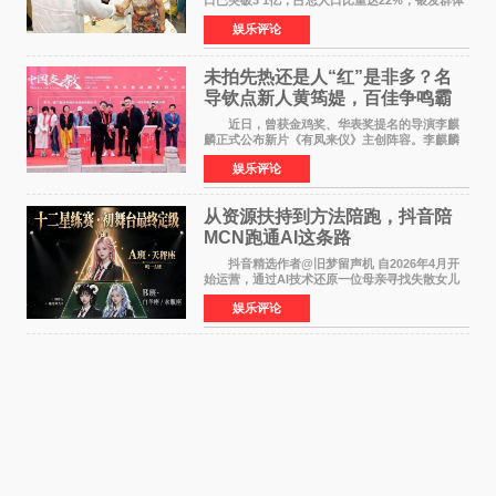
口已突破3 1亿，占总人口比重达22%，银发群体
的精神文化需求日益凸显。2024年1月，国务院办
娱乐评论
公厅印发《关于发展银发经济增进老年人福祉的
意见》——这是
未拍先热还是人“红”是非多？名
导钦点新人黄筠媞，百佳争鸣霸
气回应
近日，曾获金鸡奖、华表奖提名的导演李麒
麟正式公布新片《有凤来仪》主创阵容。李麒麟
早年凭电影《华容道》获得金鸡奖、华表奖提
娱乐评论
名，此后长期参与国内外电影制作，其担任制片
人参与的作品亦曾
从资源扶持到方法陪跑，抖音陪
MCN跑通AI这条路
抖音精选作者@旧梦留声机 自2026年4月开
始运营，通过AI技术还原一位母亲寻找失散女儿
的故事，凭借强情感表达获得大量用户关注，发
娱乐评论
布仅21小时便获得超1亿曝光、超1000万互动。
此后，账号持续沿