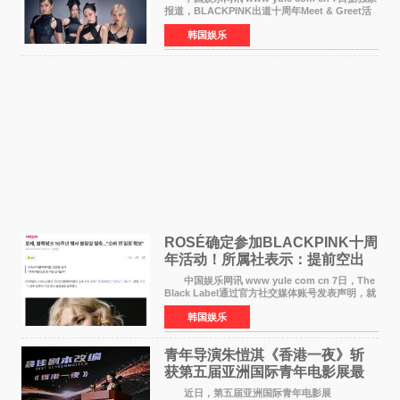
报道，BLACKPINK出道十周年Meet & Greet活
动将由智秀、ROS&Eacute;、JENNIE出席，
韩国娱乐
LISA将缺席。 此前BLACKPINK所属社YG并
未为组合出道十周年做
ROSÉ确定参加BLACKPINK十周
年活动！所属社表示：提前空出
了时间
中国娱乐网讯 www yule com cn 7日，The
Black Label通过官方社交媒体账号发表声明，就
近期网络上关于ROS&Eacute;个人行程及是否参
韩国娱乐
加BLACKPINK出道纪念活动的种种猜测作出正
式回应。 Th
青年导演朱愷淇《香港一夜》斩
获第五届亚洲国际青年电影展最
佳剧本改编奖
近日，第五届亚洲国际青年电影展