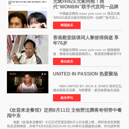
元斌×RIIZE元彬同框！两
代“WONBIN”联手代言同一品牌
颜值天花板合体
中国娱乐网讯 www yule com cn 演员元斌
与RIIZE成员元彬共同担任同一品牌广告代言人。
6日据独家报道，继演员元斌之后，RIIZE元彬最
韩国娱乐
近也被选为某在线中介平台A公司的共同广告代言
人，两人将作
香港殿堂级填词人黎彼得病逝 享
年76岁​
中国娱乐网讯 www yule com cn 据港媒报
道，香港乐坛殿堂级填词人、资深演员黎彼得于8
月5日上午因病离世，终年76岁。好友钟志光透
港台娱乐
露，黎彼得今年3月中风后便卧床休养，身体机能
持续衰退，最
UNITED IN PASSION 热爱聚场
NBA UNITED BY JACK & JONES 郑州正弘
城全国首店启幕，与特雷西・麦克格雷迪共启热
爱 2026 年7 月21 日，
娱乐评论
NBAUNITEDBYJACK&JONES 全国首店，于郑
州正弘城正式启幕。NBA 传奇球星
《欢迎来龙餐馆》定档8月11日 文牧野沈腾蒋奇明带中餐
闯中东
电影《欢迎来龙餐馆》今日正式官宣定档8月11日全国上映，同时发布定档预
告及定档海报，并将于8月8日至10日14:00-21:00举行全国超前点映。作为战争美