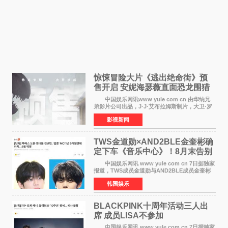
惊悚冒险大片《逃出绝命街》预
售开启 安妮海瑟薇直面恐龙围猎
中国娱乐网讯www yule com cn 由华纳兄
弟影片公司出品，J·J·艾布拉姆斯制片，大卫·罗
伯特·米切尔执导，好莱坞巨星安妮·海瑟薇和伊万
影视新闻
·麦克格雷格领衔主演的2026暑期惊悚冒险大片
《逃出绝
TWS金道勋×AND2BLE金奎彬确
定下车《音乐中心》！8月末告别
MC席位
中国娱乐网讯 www yule com cn 7日据独家
报道，TWS成员金道勋与AND2BLE成员金奎彬
将于8月离开《音乐中心》MC的位置。 金道
韩国娱乐
勋与金奎彬于去年3月与H2H A-NA一起被选为
《音乐中心》MC，约1
BLACKPINK十周年活动三人出
席 成员LISA不参加
中国娱乐网讯 www yule com cn 7日据独家