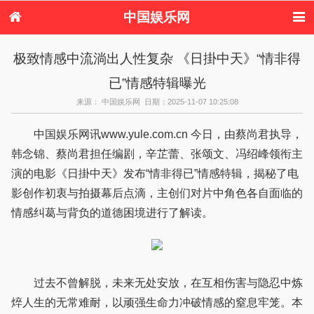
中国娱乐网
首页
新闻
女性
内地娱乐
极致情感中流淌出人性复杂 《日掛中天》“情非得
港台娱乐
日本娱乐
韩国娱乐
欧美娱乐
已”情感特辑曝光
体育花边
音乐新闻
影视新闻
内地明星八卦
港台明星八卦
日本韩国明星
欧美明星八卦
娱乐评论
来源： 中国娱乐网 日期：2025-11-07 10:25:08
八卦
中国娱乐网讯www.yule.com.cn 今日，由蔡尚君执导，
韩念锦、蔡尚君担任编剧，辛芷蕾、张颂文、冯绍峰领衔主
演的电影《日掛中天》发布“情非得已”情感特辑，揭秘了电
影创作初衷与拍摄幕后点滴，主创们对片中角色各自面临的
情感纠葛与背负的道德困境进行了解读。
过去不曾解脱，未来无处安放，在互相伤害与隐忍中炼
焠人生的无常难耐，以顽强生命力冲破情感的窒息牢笼。本