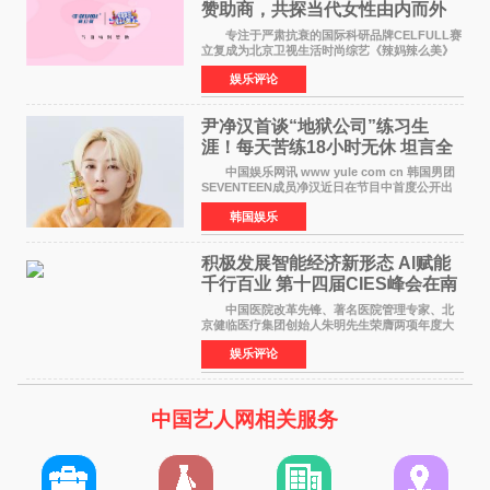
赞助商，共探当代女性由内而外
活力美
专注于严肃抗衰的国际科研品牌CELFULL赛
立复成为北京卫视生活时尚综艺《辣妈辣么美》
的特别赞助商,明星辣妈袁咏仪倾情参与，向广大
娱乐评论
都市女性传递健康生活新主张，寄语当代女性在
家庭与自我之间
尹净汉首谈“地狱公司”练习生
涯！每天苦练18小时无休 坦言全
靠成员撑过来
中国娱乐网讯 www yule com cn 韩国男团
SEVENTEEN成员净汉近日在节目中首度公开出
道前的残酷练习生经历，并提及经纪公司Pledis
韩国娱乐
娱乐，引发广泛关注。 在8月2日播出的日本
TBS综艺节目《周
积极发展智能经济新形态 Al赋能
千行百业 第十四届CIES峰会在南
京盛大召开
中国医院改革先锋、著名医院管理专家、北
京健临医疗集团创始人朱明先生荣膺两项年度大
奖 2026年7月31日，盛夏金陵，长江之畔，
娱乐评论
以重落地·真务实·强链接为主题的2026&lsquo;人
工智能+&rsquo
中国艺人网相关服务