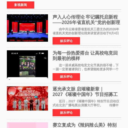
食大片，影片讲述的是中国厨师徐福（沈腾
影视新闻
声入人心传理论 牢记嘱托启新程
——2026年省直机关“党的创新理
论我来讲”宣讲活动圆满落幕
由中共云南省委省直机关工委主办的2026年
省直机关党的创新理论我来讲宣讲活动于8月4日
至5日在昆明举办。活动以 "牢记嘱托 感恩奋进
娱乐评论
开创云南发展新局面 "为主题，坚持以新时代中国
特色社会主义
为每一份热爱搭台 让高校电竞回
到最初的模样
这一届卓威高校电竞文化节真的很不错，下
一届一定要邀请我们，也希望能给更多同学一个
来到现场的机会。 2026卓威高校电竞文化节
娱乐评论
已经落下帷幕，在活动结束后，仍有不少高校电
竞社负责人和现
逐光承文脉 启璀璨新章｜
2027《璀璨中国年》节目招募工
作圆满启动
近日，2027《璀璨中国年》特别节目启动仪
式在北京广播电视台演播大厅举行。 传播中
华优秀传统文化，弘扬纯正国风艺术，打造高规
娱乐评论
格、高质感、正能量的文艺盛典，是璀璨中国年
矢志不渝的初心
赛立复成为《辣妈辣么美》特别