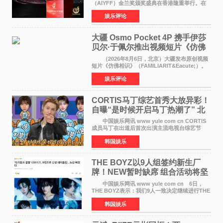
（AIYFF）金兰奖颁奖盛典在香港隆重举行。在
这场汇聚数百位海内外电影人、文化界人士及媒
娱乐评论
体代表的亚洲青年影视盛会上，香港本土电影
《香港一夜》（Dawn in Ho
大疆 Osmo Pocket 4P 携手伊莎
贝尔·于佩尔推出视频短片《仿佛
相识》
（2026年8月6日，北京）大疆发布原创视频
短片《仿佛相识》（FAMILIARIT&Eacute;）。
视频短片由戛纳国际电影节最佳女演员伊莎贝尔·
娱乐评论
于佩尔（Isabelle Huppert）主演，全程使用大
疆首款双主摄口
CORTIS马丁综艺首秀大放异彩！
自曝“是时候开启马丁热潮了” 北
美巡演火热进行中
中国娱乐网讯 www yule com cn CORTIS
成员马丁在出道后首次出演主流电视台综艺节
目，展现了多才多艺的魅力。 马丁出演了5日
韩国娱乐
播出的MBC《Radio Star》Fashion与Passion
之间，I&lsquo;m
THE BOYZ以9人组签约新生厂
牌！NEW暂时缺席 组合活动将坚
定不移继续
中国娱乐网讯 www yule com cn 6日，
THE BOYZ表示：我们9人一致决定继续进行THE
BOYZ组合活动，并且已经完成了组合团体活动
韩国娱乐
签约。目前正在新生厂牌下进行活动准备。尚未
离开THE BOYZ原所