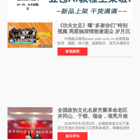
《功夫女足》曝“多谢你们”特别
视频 周星驰深情致谢观众 岁月沉
淀不灭初心
中国娱乐网讯www yule com cn 由周星驰
执导、编剧，张小斐、迪丽热巴、张艺兴领衔主
演，刘嘉玲、佐藤健特别出演，艾米、雪野、蔡
影视新闻
思贝、胡予安、倪好特别介绍的喜剧电影《功夫
女足》释出多谢你
全国政协文化名家齐聚革命老区
井冈山、于都、瑞金，项亮月倾
情献唱《桃花谣》致敬红色沃土
2026年8月4日至6日，全国政协送文化下基
层文艺演出活动深入江西革命老区，相继走进井
冈山、于都长征出发地、瑞金三地。由全国政协
娱乐评论
文化文史和学习委员会副主任、甘肃省政协原主