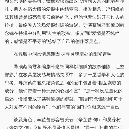
颂文饰演的吴葆树，镜像般映照出这段情感关系的脆弱与挣
扎，两人在宿命般的爱恨中纠结窒息、相爱相杀。冯绍峰的
陈其峰曾是照亮曾美云前路的光，但他也无法逃开与过去的
拉扯，最终卷入这场爱恨纠缠的漩涡。导演蔡尚君和编剧韩
念锦在特辑中分别用“人性的驳杂、多义”和“爱情是不纯粹
的，感情是不平等的”总结了自己的创作落足点。
在救赎中洞悉情感迷因 探寻灵魂暗处的阳光普照
导演蔡尚君和编剧韩念锦同样以细腻的故事铺陈，让整
部影片在极具层次感与情感关系中，多了一层哲学和人性的
思考。导演蔡尚君总结角色之间的爱中包含着“相互索取的
成分，他们带着一种无形的心照不宣”，“是一种没法量化的
偿还，慢慢变成了某种道德的绑架。”编剧韩念锦说到“每个
人对爱有不同的诠释”，他们痛苦的“因”也许就来源于自己。
谈及角色，辛芷蕾形容曾美云（辛芷蕾 饰）和吴葆树
（张颂文 饰）之间既不是爱也不是恨，“是一种扭曲的共生