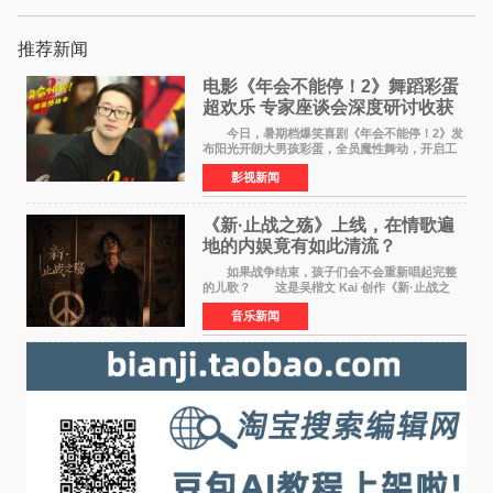
推荐新闻
电影《年会不能停！2》舞蹈彩蛋
超欢乐 专家座谈会深度研讨收获
满满
今日，暑期档爆笑喜剧《年会不能停！2》发
布阳光开朗大男孩彩蛋，全员魔性舞动，开启工
位狂欢模式。影片于昨日同步举办专家座谈会，
影视新闻
导演董润年、总制片人应萝佳出席现场，与一众
业内、学界专家
《新·止战之殇》上线，在情歌遍
地的内娱竟有如此清流？
如果战争结束，孩子们会不会重新唱起完整
的儿歌？ 这是吴楷文 Kai 创作《新·止战之
殇》时最初的想法。 从伊朗相关冲突引发的
音乐新闻
地区局势，到世界各地仍在发生的动荡与不安，
战争从来不只