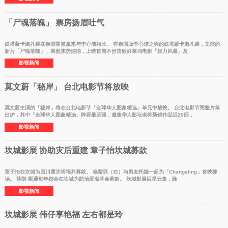
「尸魂落魄」 票房扬眉吐气
奴塔蒙卡淑孔裘在泰国常被拿来与李心洁相比。 有泰国版李心洁之称的奴塔蒙卡淑孔裘，主演的
新片「尸魂落魄」，果然来势汹汹，上映首周不但击败好莱坞电影「权力风暴」及
影视新闻
莫文蔚「秘岸」 台北电影节将放映
莫文蔚主演的「秘岸」将在台北电影节「全球华人图象精选」单元中放映。 台北电影节完整片单
出炉，其中「全球华人图象精选」阵容最坚强，邀集华人影坛老将新锐作品近20部，
影视新闻
坎城影展 协助灾后重建 章子怡坎城募款
章子怡在坎城为四川震灾祈福并募款。 杨紫琼（右）与男友托德一起为「Changeling」首映捧
场。 莎朗·斯通每年都会在坎城为防治爱滋基金募款。 坎城影展巨星云集，除
影视新闻
坎城影展 伟仔享艳福 左右都是玲