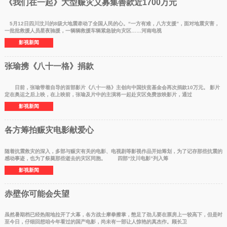
《我们在一起》大型赈灾义募集善款近1700万元
5月12日四川汶川的8级大地震牵动了全国人民的心。“一方有难，八方支援”，面对地震灾害，
一批批救援人员星夜驰援，一辆辆救援车辆紧急驶向灾区……河南电视
影视新闻
张瑜携《八十一格》捐款
日前，张瑜带着自导的首部影片《八十一格》主创向中国扶贫基金会再次捐款10万元。 影片
定在奥运之后上映，在上映前，张瑜及片中的主演将一起赴灾区免费放映影片，通过
影视新闻
各方筹拍赈灾电影献爱心
随着抗震救灾的深入，多部与赈灾有关的电影、电视剧等影视作品开始筹划，为了记存那些抗震的
感动事迹，也为了祭奠那些逝去的灾区同胞。 四部“汶川电影”列入筹
影视新闻
赤壁你可能会失望
虽然暑期档已经热闹地拉开了大幕，各方战士摩拳擦掌，憋足了劲儿要在票房上一较高下，但是时
至今日，仔细回想咱今年看过的国产电影，尚未有一部让人惊艳的真杰作。顾长卫