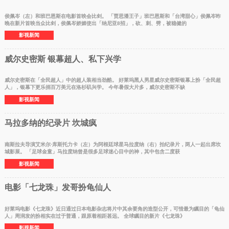
侯佩岑（左）和班巴恩斯在电影首映会比剑。 「贾思潘王子」班巴恩斯和「台湾甜心」侯佩岑昨
晚在新片首映当众比剑，侯佩岑娇媚使出「纳尼亚8招」，砍、刺、劈，被稳健的
影视新闻
威尔史密斯 银幕超人、私下兴学
威尔史密斯在「全民超人」中的超人装相当劲酷。 好莱坞黑人男星威尔史密斯银幕上扮「全民超
人」，银幕下更乐捐百万美元在洛杉矶兴学。 今年暑假大片多，威尔史密斯不缺
影视新闻
马拉多纳的纪录片 坎城疯
南斯拉夫导演艾米尔·库斯托力卡（左）为阿根廷球星马拉度纳（右）拍纪录片，两人一起出席坎
城影展。 「足球金童」马拉度纳曾是很多足球迷心目中的神，其中包含二度获
影视新闻
电影「七龙珠」发哥扮龟仙人
好莱坞电影《七龙珠》近日通过日本电影杂志将片中其余要角的造型公开，可惜最为瞩目的「龟仙
人」周润发的扮相实在过于普通，跟原着相距甚远。 全球瞩目的新片《七龙珠》
影视新闻