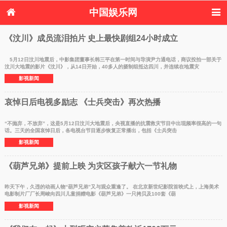
中国娱乐网
首页
新闻
女性
内地娱乐
《汶川》成员流泪拍片 史上最快剧组24小时成立
港台娱乐
日本娱乐
韩国娱乐
欧美娱乐
体育花边
音乐新闻
影视新闻
内地明星八卦
5月12日汶川地震后，中影集团董事长韩三平在第一时间与导演尹力通电话，商议投拍一部关于
汶川大地震的影片《汶川》，从14日开始，40多人的摄制组抵达四川，并连续在地震灾
港台明星八卦
日本韩国明星
欧美明星八卦
娱乐评论
影视新闻
八卦
哀悼日后电视多励志 《士兵突击》再次热播
“不抛弃，不放弃”，这是5月12日汶川大地震后，央视直播的抗震救灾节目中出现频率很高的一句
话。三天的全国哀悼日后，各电视台节目逐步恢复正常播出，包括《士兵突击
影视新闻
《葫芦兄弟》提前上映 为灾区孩子献六一节礼物
昨天下午，久违的动画人物“葫芦兄弟”又与观众重逢了。 在北京新世纪影院首映式上，上海美术
电影制片厂厂长周峻向四川儿童捐赠电影《葫芦兄弟》一只拷贝及100套《葫
影视新闻