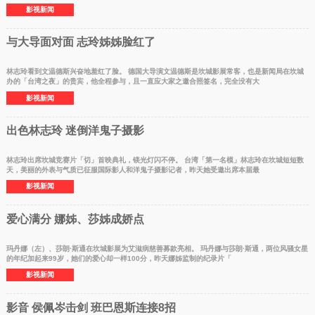
影视新闻
与大导面对面 志玲姊姊脸红了
林志玲看到文温德斯兴奋地羞红了脸。 德国大导演文温德斯是坎城影展常客，也是新闻局在坎城
办的「台湾之夜」的贵宾，他全程参与，且一直应大家之邀合照签名，完全没有大
影视新闻
出色林志玲 迷倒洋鬼子摄影
林志玲出席坎城竞赛片「切」首映典礼，镁光灯闪不停。 台湾「第一名模」林志玲在坎城短短数
天，美丽的外表与气质已征服国际影人和洋鬼子摄影记者，昨天她受邀出席本届最
影视新闻
爱心满分 娜姊、莎姊成娇点
玛丹娜（左）、莎朗·斯通在坎城影展为艾滋病慈善募款亮相。 玛丹娜与莎朗·斯通，两位风骚女星
的年纪加起来99岁，她们的爱心却一样100分，昨天娜姊监制的纪录片「
影视新闻
影音 侯佩岑击剑 班巴恩斯连接8招