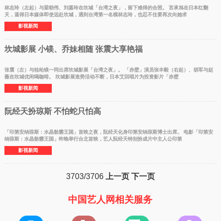
林志玲（左起）与梁朝伟、刘嘉玲在坎城「台湾之夜」，留下难得的合照。 言承旭在日本红翻
天，逼得日本媒体即使远赴坎城，遇到台湾第一名模林志玲，也忍不住要再次向她求
影视新闻
坎城影展 小镁、乔妹相随 张震大享艳福
张震（左）与桂纶镁一同出席坎城影展「台湾之夜」。 「赤壁」演员张丰毅（右起）、胡军与赵
薇在坎城优闲喝咖啡。 坎城影展造势活动不断，日本艾回唱片为投资影片「赤壁
影视新闻
阮经天扮琼斯 不怕蛇只怕高
「印第安纳琼斯：水晶骷髅王国」首映之夜，阮经天化身印第安纳琼斯博士出席。 电影「印第安
纳琼斯：水晶骷髅王国」昨晚举行台北首映，艺人阮经天特别扮成片中主人公印第
影视新闻
3703/3706
上一页
下一页
中国艺人网相关服务