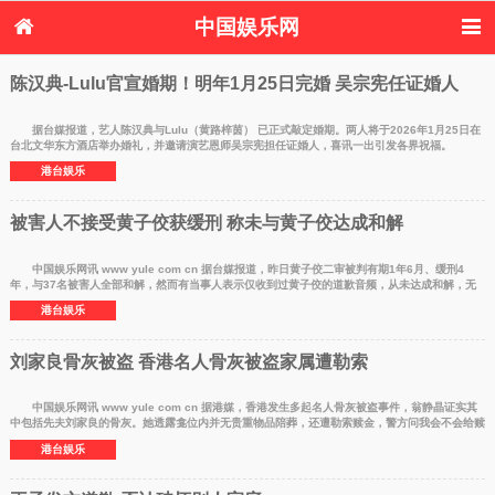
中国娱乐网
首页
新闻
女性
内地娱乐
陈汉典-Lulu官宣婚期！明年1月25日完婚 吴宗宪任证婚人
港台娱乐
日本娱乐
韩国娱乐
欧美娱乐
体育花边
音乐新闻
影视新闻
内地明星八卦
据台媒报道，艺人陈汉典与Lulu（黄路梓茵） 已正式敲定婚期。两人将于2026年1月25日在
台北文华东方酒店举办婚礼，并邀请演艺恩师吴宗宪担任证婚人，喜讯一出引发各界祝福。
港台明星八卦
日本韩国明星
欧美明星八卦
娱乐评论
Lulu在采访中透
港台娱乐
八卦
被害人不接受黄子佼获缓刑 称未与黄子佼达成和解
中国娱乐网讯 www yule com cn 据台媒报道，昨日黄子佼二审被判有期1年6月、缓刑4
年，与37名被害人全部和解，然而有当事人表示仅收到过黄子佼的道歉音频，从未达成和解，无
法接受黄子佼缓刑
港台娱乐
刘家良骨灰被盗 香港名人骨灰被盗家属遭勒索
中国娱乐网讯 www yule com cn 据港媒，香港发生多起名人骨灰被盗事件，翁静晶证实其
中包括先夫刘家良的骨灰。她透露龛位内并无贵重物品陪葬，还遭勒索赎金，警方问我会不会给赎
金，我不记得
港台娱乐