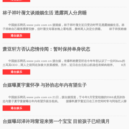
林子祥叶蒨文谈婚姻生活 透露两人分房睡
中国娱乐网讯 www yule com cn 据港媒，林子祥叶蒨文近日受访时罕见透露婚姻生活。林
子祥称自己睡觉需要安静，但叶蒨文却喜欢晚上看电视，最终两人决定分房睡。 林子祥笑称婚
后最好的办法
港台娱乐
萧亚轩方否认恋情传闻：暂时保持单身状态
中国娱乐网讯 www yule com cn 据台媒，有爆料称萧亚轩在今年年初认识了一位叫Batu的
土耳其CEO，两人之前同在加拿大发展感情。另外，近日在台北松山机场也有鲜肉相伴。 8月
26日晚，萧亚轩
港台娱乐
台媒曝夏宇童怀孕 与孙协志年内有望生子
中国娱乐网讯 www yule com cn 21日，据台媒报道，于今年3月官宣结婚的5566成员孙协
志与妻子夏宇童被曝出年内有望升级当爸妈。 据爆料夏宇童近日在工作空闲时常与同场艺人聊
自己怀孕话题
港台娱乐
台媒曝邱泽许玮甯迎来第一个宝宝 目前孩子已经满月