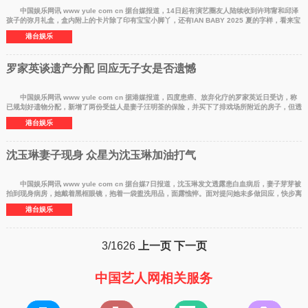
中国娱乐网讯 www yule com cn 据台媒报道，14日起有演艺圈友人陆续收到许玮甯和邱泽
孩子的弥月礼盒，盒内附上的卡片除了印有宝宝小脚丫，还有IAN BABY 2025 夏的字样，看来宝
宝已经出生一
港台娱乐
罗家英谈遗产分配 回应无子女是否遗憾
中国娱乐网讯 www yule com cn 据港媒报道，四度患癌、放弃化疗的罗家英近日受访，称
已规划好遗物分配，新增了两份受益人是妻子汪明荃的保险，并买下了排戏场所附近的房子，但透
露汪明荃听到
港台娱乐
沈玉琳妻子现身 众星为沈玉琳加油打气
中国娱乐网讯 www yule com cn 据台媒7日报道，沈玉琳发文透露患白血病后，妻子芽芽被
拍到现身病房，她戴着黑框眼镜，抱着一袋盥洗用品，面露憔悴。面对提问她未多做回应，快步离
开，以免打
港台娱乐
3/1626
上一页
下一页
中国艺人网相关服务