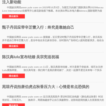
注入新动能
中国娱乐网讯www yule com cn 2025年10月5日，为期五天的澳门国际演出季2025Macau
Live International在横琴开心麻花剧场落下帷幕。本次演出季以本地力量&times;国际视野为核
心，汇聚全球现
港台娱乐
甄子丹回应带辛芷蕾入行：终究是靠她自己
中国娱乐网讯 www yule com cn 据港媒，近日受访时甄子丹回应带辛芷蕾入行，表示其实
并不是自己带辛芷蕾入行，是当年他去东北参加活动，当时国内广告经纪人提到想签演员，他在台
上看到辛芷蕾
港台娱乐
陈汉典lulu宣布结婚 吴宗宪送祝福
中国娱乐网讯 www yule com cn 11日，陈汉典宣布结婚，对方是黄子佼徒弟、综艺女主持
Lulu黄路梓茵。 陈汉典写道：我们两个是真的要结婚了，决定一起携手度过未来每一个快乐
又爆笑的日子。
港台娱乐
苑琼丹说拍唐伯虎点秋香压力大：心情是有点恐惧的
中国娱乐网讯 www yule com cn 近日演员苑琼丹 受访时回忆拍电影《唐伯虎点秋香》时没
有好玩，只有压力。 她表示，周星驰越放手让自己演越害怕，这部戏是我拍摄人生里面很大的
一个收益。
港台娱乐