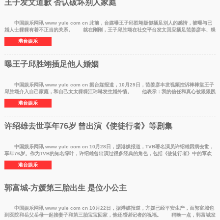
王子发文道歉 否认破坏别人家庭
中国娱乐网讯 www yule com cn 此前，台媒曝王子邱胜翊疑似插足别人的感情，被曝与已
婚人士粿粿有着不正当的关系。 就在刚刚，王子邱胜翊在社交平台发文回应插足范姜彦丰、粿
粿，我不是破
港台娱乐
曝王子邱胜翊插足他人婚姻
中国娱乐网讯 www yule com cn 据台媒报道，10月29日，范姜彦丰发视频控诉棒棒堂王子
邱胜翊介入自己家庭，和自己太太粿粿江玮琳发生婚外情。 他表示：我的信任和真心被狠狠践
踏，最终成了
港台娱乐
许绍雄去世享年76岁 曾出演《使徒行者》等剧集
中国娱乐网讯 www yule com cn 10月28日，据港媒报道，TVB著名演员许绍雄因病去世，
享年76岁。作为TVB的知名绿叶，许绍雄曾出演过很多经典的角色，包括《使徒行者》中的覃欢
喜，《My盛Lady》
港台娱乐
郭富城-方媛第三胎出生 是位小公主
中国娱乐网讯 www yule com cn 10月22日，据港媒报道，方媛已经平安生产，而郭富城也
到医院和岳父岳母一起接妻子和第三胎宝宝回家，他还感谢记者的祝福。 稍晚一点，郭富城发