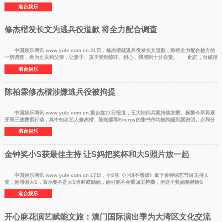
文透露第三胎
港台娱乐
修杰楷发长文为逃兵役道歉 将全力配合调查
中国娱乐网讯 www yule com cn 21日，修杰楷就逃兵役发长文道歉，称将全力配合检方的
一切调查，身为丈夫和父亲，让妻子、孩子受到惊吓、担心，我感到十分自责。 此前，台媒报
道称，艺人陈
港台娱乐
陈柏霖修杰楷涉嫌逃兵役被拘提
中国娱乐网讯 www yule com cn 据台媒21日报道，王大陆闪兵案持续发酵。检警今早再展
开第三波搜索行动，其中知名艺人修杰楷、陈柏霖和Energy的张书伟均被拘提到案说明。永和分
局在今天上午
港台娱乐
金钟奖小S获最佳主持 让S妈把奖杯和大S照片放一起
中国娱乐网讯 www yule com cn 17日，小S凭《小姐不熙娣》拿下金钟综艺节目主持人
奖，她感谢大S，表示要不是大S当时鼓励她，她可能不会重回主持圈，但这个奖她要献给S
妈。 获奖之后，小S
港台娱乐
开心麻花演艺赋能文旅：澳门国际演出季为大湾区文化交流