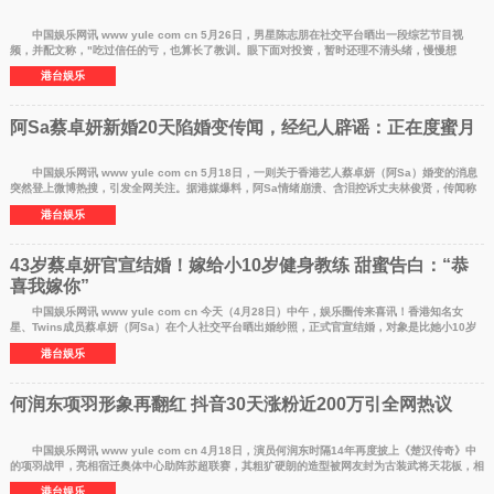
中国娱乐网讯 www yule com cn 5月26日，男星陈志朋在社交平台晒出一段综艺节目视
频，并配文称，"吃过信任的亏，也算长了教训。眼下面对投资，暂时还理不清头绪，慢慢想
吧。"视频中，陈志
港台娱乐
阿Sa蔡卓妍新婚20天陷婚变传闻，经纪人辟谣：正在度蜜月
中国娱乐网讯 www yule com cn 5月18日，一则关于香港艺人蔡卓妍（阿Sa）婚变的消息
突然登上微博热搜，引发全网关注。据港媒爆料，阿Sa情绪崩溃、含泪控诉丈夫林俊贤，传闻称
她已删除社交平
港台娱乐
43岁蔡卓妍官宣结婚！嫁给小10岁健身教练 甜蜜告白：“恭
喜我嫁你”
中国娱乐网讯 www yule com cn 今天（4月28日）中午，娱乐圈传来喜讯！香港知名女
星、Twins成员蔡卓妍（阿Sa）在个人社交平台晒出婚纱照，正式官宣结婚，对象是比她小10岁
的健身教练男友林
港台娱乐
何润东项羽形象再翻红 抖音30天涨粉近200万引全网热议
中国娱乐网讯 www yule com cn 4月18日，演员何润东时隔14年再度披上《楚汉传奇》中
的项羽战甲，亮相宿迁奥体中心助阵苏超联赛，其粗犷硬朗的造型被网友封为古装武将天花板，相
关视频在社交
港台娱乐