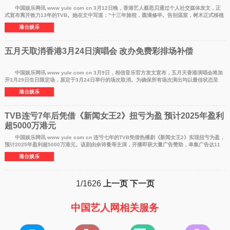
中国娱乐网讯 www yule com cn 3月12日晚，香港艺人蔡思贝通过个人社交媒体发文，正
式宣布离开效力13年的TVB。她在文中写道："十三年旅程，圆满修毕。告别温室，树木正式移植
旷野。旧雨新
港台娱乐
五月天取消香港3月24日演唱会 改办免费彩排场补偿
中国娱乐网讯 www yule com cn 3月9日，相信音乐官方发文宣布，五月天香港演唱会将加
开3月29日生日限定场，原定于3月24日举行的场次取消。为确保所有场次演出均以最佳状态呈
现，让每个场次的
港台娱乐
TVB连亏7年后凭借《新闻女王2》扭亏为盈 预计2025年盈利
超5000万港元
中国娱乐网讯 www yule com cn 连亏七年的TVB凭借热播剧《新闻女王2》实现扭亏为盈，
预计2025年盈利超5000万港元。该剧由佘诗曼等主演，开播即获大量广告赞助，单集广告达11
条，成为平台年度
港台娱乐
1/1626
上一页
下一页
中国艺人网相关服务