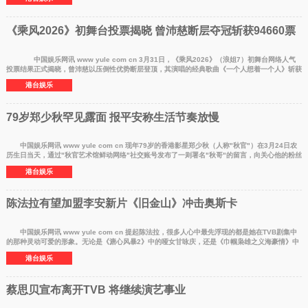
《乘风2026》初舞台投票揭晓 曾沛慈断层夺冠斩获94660票
中国娱乐网讯 www yule com cn 3月31日，《乘风2026》（浪姐7）初舞台网络人气
投票结果正式揭晓，曾沛慈以压倒性优势断层登顶，其演唱的经典歌曲《一个人想着一个人》斩获
94,660票，成为
港台娱乐
79岁郑少秋罕见露面 报平安称生活节奏放慢
中国娱乐网讯 www yule com cn 现年79岁的香港影星郑少秋（人称"秋官"）在3月24日农
历生日当天，通过"秋官艺术馆鲜动网络"社交账号发布了一则署名"秋哥"的留言，向关心他的粉丝
报平安。这是
港台娱乐
陈法拉有望加盟李安新片《旧金山》冲击奥斯卡
中国娱乐网讯 www yule com cn 提起陈法拉，很多人心中最先浮现的都是她在TVB剧集中
的那种灵动可爱的形象。无论是《溏心风暴2》中的哑女甘咏庆，还是《巾帼枭雄之义海豪情》中
的刘晴，这些角
港台娱乐
蔡思贝宣布离开TVB 将继续演艺事业