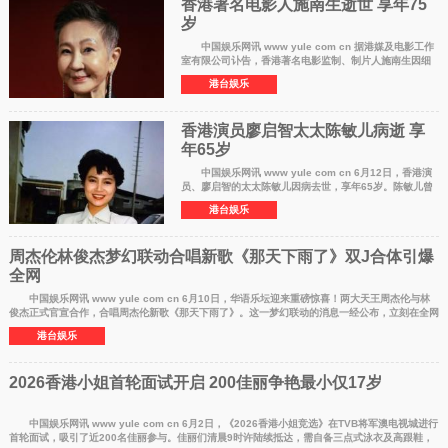
香港著名电影人施南生逝世 享年75
岁
中国娱乐网讯 www yule com cn 据港媒及电影工作
室有限公司讣告，香港著名电影监制、制片人施南生因细
菌感染引发多重器官衰竭，于7月13日晚20时51分在香港
港台娱乐
养和医院安详离世，享年75岁。
香港演员廖启智太太陈敏儿病逝 享
年65岁
中国娱乐网讯 www yule com cn 6月12日，香港演
员、廖启智的太太陈敏儿因病去世，享年65岁。陈敏儿曾
出演过《男儿本色》等影视作品，是香港演艺圈资深演
港台娱乐
员。廖启智于2021年因胃癌去世，享年6
周杰伦林俊杰梦幻联动合唱新歌《那天下雨了》双J合体引爆
全网
中国娱乐网讯 www yule com cn 6月10日，华语乐坛迎来重磅惊喜！两大天王周杰伦与林
俊杰正式官宣合作，合唱周杰伦新歌《那天下雨了》。这一梦幻联动的消息一经公布，立刻在全网
引发热烈讨论
港台娱乐
2026香港小姐首轮面试开启 200佳丽争艳最小仅17岁
中国娱乐网讯 www yule com cn 6月2日，《2026香港小姐竞选》在TVB将军澳电视城进行
首轮面试，吸引了近200名佳丽参与。佳丽们清晨9时许陆续抵达，需自备三点式泳衣及高跟鞋，