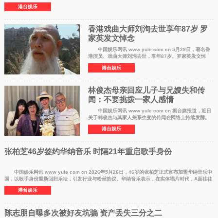
先经传媒拍摄再
港台娱乐
香港戏曲大师刘洵去世享年87岁 罗
家英发文悼念
中国娱乐网讯 www yule com cn 5月29日，著名香
港演员、戏曲大师刘洵去世，享年87岁。罗家英发文悼
念，表示自己后半生的艺术成就离不开刘洵的教导，
港台娱乐
称："他的离世，京剧老一辈的大师又少了一
林俊杰母亲回应儿子与兄嫂失和传
闻：不要挑拨一家人感情
中国娱乐网讯 www yule com cn 据台媒报道，近日
关于林俊杰与其家人关系生变的传闻在网络上持续发酵。
有消息称，林俊杰为维护女友七七，与大哥大嫂产生嫌
港台娱乐
隙，双方甚至互相取消社交账号关注
张柏芝46岁签约华纳音乐 时隔21年重启歌手身份
中国娱乐网讯 www yule com cn 2026年5月26日，46岁的张柏芝正式宣布加盟华纳音乐中
国，以歌手身份重新回归乐坛，引发行业与粉丝热议。华纳音乐表示，在实体唱片时代，A面往往
是迎合大众的流
港台娱乐
陈志朋自曝多次被好友坑骗 资产丢失三分之二