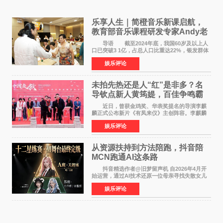
乐享人生｜简橙音乐新课启航，
教育部音乐课程研发专家Andy老
师重磅入驻领航银龄琴声
导语 截至2024年底，我国60岁及以上人
口已突破3 1亿，占总人口比重达22%，银发群体
的精神文化需求日益凸显。2024年1月，国务院办
娱乐评论
公厅印发《关于发展银发经济增进老年人福祉的
意见》——这是
未拍先热还是人“红”是非多？名
导钦点新人黄筠媞，百佳争鸣霸
气回应
近日，曾获金鸡奖、华表奖提名的导演李麒
麟正式公布新片《有凤来仪》主创阵容。李麒麟
早年凭电影《华容道》获得金鸡奖、华表奖提
娱乐评论
名，此后长期参与国内外电影制作，其担任制片
人参与的作品亦曾
从资源扶持到方法陪跑，抖音陪
MCN跑通AI这条路
抖音精选作者@旧梦留声机 自2026年4月开
始运营，通过AI技术还原一位母亲寻找失散女儿
的故事，凭借强情感表达获得大量用户关注，发
娱乐评论
布仅21小时便获得超1亿曝光、超1000万互动。
此后，账号持续沿