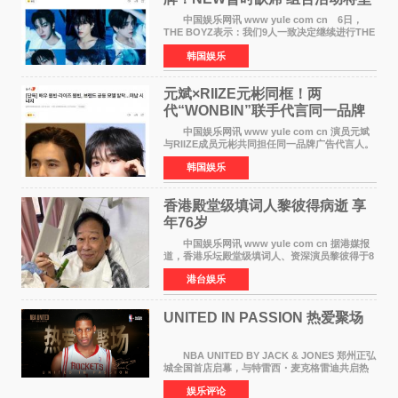
定不移继续
中国娱乐网讯 www yule com cn 6日，
THE BOYZ表示：我们9人一致决定继续进行THE
BOYZ组合活动，并且已经完成了组合团体活动
韩国娱乐
签约。目前正在新生厂牌下进行活动准备。尚未
离开THE BOYZ原所
元斌×RIIZE元彬同框！两
代“WONBIN”联手代言同一品牌
颜值天花板合体
中国娱乐网讯 www yule com cn 演员元斌
与RIIZE成员元彬共同担任同一品牌广告代言人。
6日据独家报道，继演员元斌之后，RIIZE元彬最
韩国娱乐
近也被选为某在线中介平台A公司的共同广告代言
人，两人将作
香港殿堂级填词人黎彼得病逝 享
年76岁​
中国娱乐网讯 www yule com cn 据港媒报
道，香港乐坛殿堂级填词人、资深演员黎彼得于8
月5日上午因病离世，终年76岁。好友钟志光透
港台娱乐
露，黎彼得今年3月中风后便卧床休养，身体机能
持续衰退，最
UNITED IN PASSION 热爱聚场
NBA UNITED BY JACK & JONES 郑州正弘
城全国首店启幕，与特雷西・麦克格雷迪共启热
爱 2026 年7 月21 日，
娱乐评论
NBAUNITEDBYJACK&JONES 全国首店，于郑