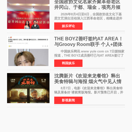
全国政协文化名家齐聚革命老区
井冈山、于都、瑞金，项亮月倾
情献唱《桃花谣》致敬红色沃土
2026年8月4日至6日，全国政协送文化下基
层文艺演出活动深入江西革命老区，相继走进井
冈山、于都长征出发地、瑞金三地。由全国政协
娱乐评论
文化文史和学习委员会副主任、甘肃省政协原主
席欧阳坚率团，一
THE BOYZ善旴签约AT AREA！
与Groovy Room联手 个人+团体
活动并行
中国娱乐网讯 www yule com cn 7日据独家
报道，THE BOYZ成员善旴已与AT AREA签订了
专属合约。AT AREA是由知名制作人组合
韩国娱乐
Groovy Room创立的hip-hop厂牌，旗下拥有多
位实力派音乐人，在韩
沈腾新片《欢迎来龙餐馆》释出
美食特辑与海报 烟火气中见人情
温暖
8月7日，电影《欢迎来龙餐馆》释出美食特
辑及菜备好 请就胃版海报。影片预售已开启，并
将于8月8日至10日14:00-21:00举行全国超前点
影视新闻
映。电影《欢迎来龙餐馆》作为战争美食喜剧大
片，讲述了中国