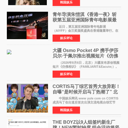
韩国娱乐
加BLACKPINK出道纪念活动的种种猜测作出正
式回应。 Th
青年导演朱愷淇《香港一夜》斩
获第五届亚洲国际青年电影展最
佳剧本改编奖
近日，第五届亚洲国际青年电影展
（AIYFF）金兰奖颁奖盛典在香港隆重举行。在
这场汇聚数百位海内外电影人、文化界人士及媒
娱乐评论
体代表的亚洲青年影视盛会上，香港本土电影
《香港一夜》（Dawn in Ho
大疆 Osmo Pocket 4P 携手伊莎
贝尔·于佩尔推出视频短片《仿佛
相识》
（2026年8月6日，北京）大疆发布原创视频
短片《仿佛相识》（FAMILIARIT&Eacute;）。
视频短片由戛纳国际电影节最佳女演员伊莎贝尔·
娱乐评论
于佩尔（Isabelle Huppert）主演，全程使用大
疆首款双主摄口
CORTIS马丁综艺首秀大放异彩！
自曝“是时候开启马丁热潮了” 北
美巡演火热进行中
中国娱乐网讯 www yule com cn CORTIS
成员马丁在出道后首次出演主流电视台综艺节
目，展现了多才多艺的魅力。 马丁出演了5日
韩国娱乐
播出的MBC《Radio Star》Fashion与Passion
之间，I&lsquo;m
THE BOYZ以9人组签约新生厂
牌！NEW暂时缺席 组合活动将坚