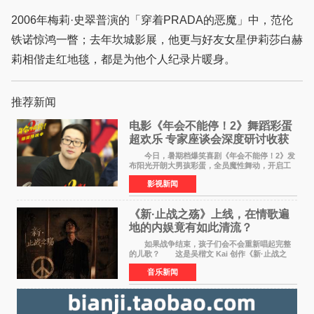
2006年梅莉·史翠普演的「穿着PRADA的恶魔」中，范伦
铁诺惊鸿一瞥；去年坎城影展，他更与好友女星伊莉莎白赫
莉相偕走红地毯，都是为他个人纪录片暖身。
推荐新闻
电影《年会不能停！2》舞蹈彩蛋
超欢乐 专家座谈会深度研讨收获
满满
今日，暑期档爆笑喜剧《年会不能停！2》发
布阳光开朗大男孩彩蛋，全员魔性舞动，开启工
位狂欢模式。影片于昨日同步举办专家座谈会，
影视新闻
导演董润年、总制片人应萝佳出席现场，与一众
业内、学界专家
《新·止战之殇》上线，在情歌遍
地的内娱竟有如此清流？
如果战争结束，孩子们会不会重新唱起完整
的儿歌？ 这是吴楷文 Kai 创作《新·止战之
殇》时最初的想法。 从伊朗相关冲突引发的
音乐新闻
地区局势，到世界各地仍在发生的动荡与不安，
战争从来不只