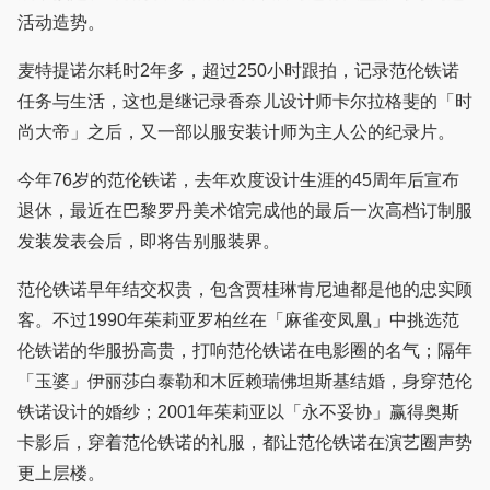
活动造势。
麦特提诺尔耗时2年多，超过250小时跟拍，记录范伦铁诺
任务与生活，这也是继记录香奈儿设计师卡尔拉格斐的「时
尚大帝」之后，又一部以服安装计师为主人公的纪录片。
今年76岁的范伦铁诺，去年欢度设计生涯的45周年后宣布
退休，最近在巴黎罗丹美术馆完成他的最后一次高档订制服
发装发表会后，即将告别服装界。
范伦铁诺早年结交权贵，包含贾桂琳肯尼迪都是他的忠实顾
客。不过1990年茱莉亚罗柏丝在「麻雀变凤凰」中挑选范
伦铁诺的华服扮高贵，打响范伦铁诺在电影圈的名气；隔年
「玉婆」伊丽莎白泰勒和木匠赖瑞佛坦斯基结婚，身穿范伦
铁诺设计的婚纱；2001年茱莉亚以「永不妥协」赢得奥斯
卡影后，穿着范伦铁诺的礼服，都让范伦铁诺在演艺圈声势
更上层楼。