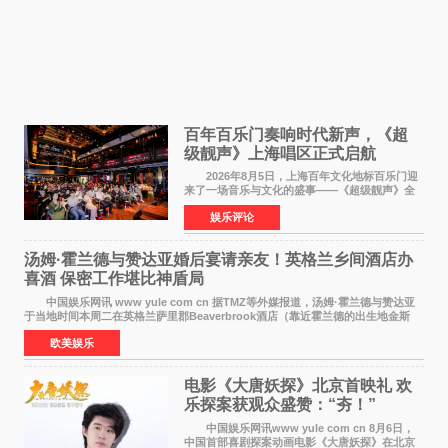
百年百乐门奏响时代新声，《超
级靓声》上海唱区正式启航
2026年8月5日，上海百年文化地标百乐门迎
来了一场音乐与文化的盛事——《超级靓声》全
国励志音乐公益节目上海唱区新闻发布会暨启动
娱乐评论
仪式在此隆重举行。各界领导、嘉宾与媒体朋友
齐聚一堂，共同
汤姆·霍兰德与赞达亚婚后宴请亲友！英格兰乡间酒店办
喜酒 保密工作堪比神盾局
中国娱乐网讯 www yule com cn 据TMZ等外媒报道，汤姆·霍兰德与赞达亚
于当地时间本周二在英格兰萨里郡Beaverbrook酒店（靠近霍兰德的出生地金斯
顿）举办婚宴，邀请家人与朋友们喝喜酒，庆祝
欧美娱乐
电影《大唐妖探》北京首映礼 欢
乐探案获观众盛赞：“夯！”
中国娱乐网讯www yule com cn 8月6日，
中国首部喜剧探案动画电影《大唐妖探》在北京