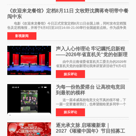
州正弘城正式启幕。NBA 传奇球星
《欢迎来龙餐馆》定档8月11日 文牧野沈腾蒋奇明带中餐
闯中东
电影《欢迎来龙餐馆》今日正式官宣定档8月11日全国上映，同时发布定档预
告及定档海报，并将于8月8日至10日14:00-21:00举行全国超前点映。作为战争美
食大片，影片讲述的是中国厨师徐福（沈腾
影视新闻
声入人心传理论 牢记嘱托启新程
——2026年省直机关“党的创新理
论我来讲”宣讲活动圆满落幕
由中共云南省委省直机关工委主办的2026年
省直机关党的创新理论我来讲宣讲活动于8月4日
至5日在昆明举办。活动以 "牢记嘱托 感恩奋进
娱乐评论
开创云南发展新局面 "为主题，坚持以新时代中国
特色社会主义
为每一份热爱搭台 让高校电竞回
到最初的模样
这一届卓威高校电竞文化节真的很不错，下
一届一定要邀请我们，也希望能给更多同学一个
来到现场的机会。 2026卓威高校电竞文化节
娱乐评论
已经落下帷幕，在活动结束后，仍有不少高校电
竞社负责人和现
逐光承文脉 启璀璨新章｜
2027《璀璨中国年》节目招募工