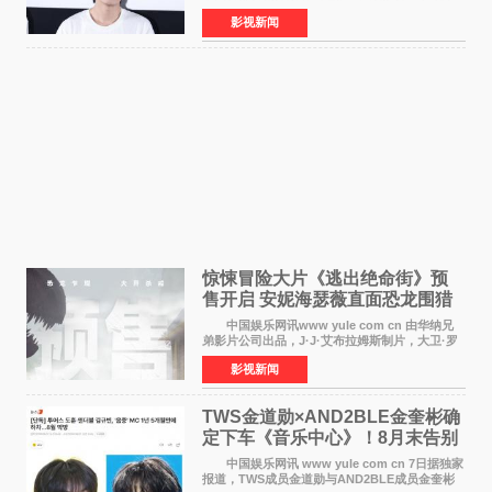
举办电影首映礼。导演程腾、联合导演黄珉、总
影视新闻
制片人曹紫建、制片人李莹莹，配音导演张喆，
对白指导程寅，领
惊悚冒险大片《逃出绝命街》预
售开启 安妮海瑟薇直面恐龙围猎
中国娱乐网讯www yule com cn 由华纳兄
弟影片公司出品，J·J·艾布拉姆斯制片，大卫·罗
伯特·米切尔执导，好莱坞巨星安妮·海瑟薇和伊万
影视新闻
·麦克格雷格领衔主演的2026暑期惊悚冒险大片
《逃出绝
TWS金道勋×AND2BLE金奎彬确
定下车《音乐中心》！8月末告别
MC席位
中国娱乐网讯 www yule com cn 7日据独家
报道，TWS成员金道勋与AND2BLE成员金奎彬