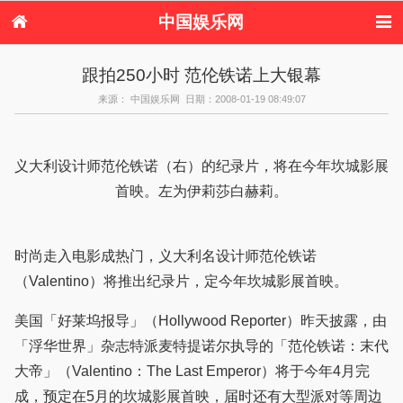
中国娱乐网
首页
新闻
女性
内地娱乐
跟拍250小时 范伦铁诺上大银幕
港台娱乐
日本娱乐
韩国娱乐
欧美娱乐
来源： 中国娱乐网 日期：2008-01-19 08:49:07
体育花边
音乐新闻
影视新闻
内地明星八卦
港台明星八卦
日本韩国明星
欧美明星八卦
娱乐评论
八卦
义大利设计师范伦铁诺（右）的纪录片，将在今年坎城影展
首映。左为伊莉莎白赫莉。
时尚走入电影成热门，义大利名设计师范伦铁诺
（Valentino）将推出纪录片，定今年坎城影展首映。
美国「好莱坞报导」（Hollywood Reporter）昨天披露，由
「浮华世界」杂志特派麦特提诺尔执导的「范伦铁诺：末代
大帝」（Valentino：The Last Emperor）将于今年4月完
成，预定在5月的坎城影展首映，届时还有大型派对等周边