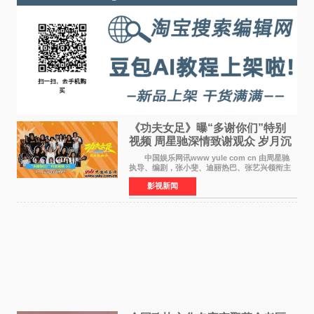
《功夫女足》曝“多谢你们”特别
视频 周星驰深情致谢观众 岁月沉
淀不灭初心
中国娱乐网讯www yule com cn 由周星驰
执导、编剧，张小斐、迪丽热巴、张艺兴领衔主
演，刘嘉玲、佐藤健特别出演，艾米、雪野、蔡
影视新闻
思贝、胡予安、倪好特别介绍的喜剧电影《功夫
女足》释出多谢你