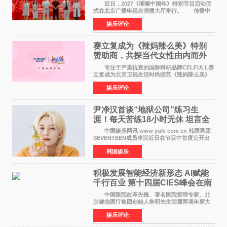
作圆满启动
近日，2027《璀璨中国年》特别节目启动仪
式在北京广播电视台演播大厅举行。 传播中
华优秀传统文化，弘扬纯正国风艺术，打造高规
娱乐评论
格、高质感、正能量的文艺盛典，是璀璨中国年
矢志不渝的初心
赛立复成为《辣妈辣么美》特别
赞助商，共探当代女性由内而外
活力美
专注于严肃抗衰的国际科研品牌CELFULL赛
立复成为北京卫视生活时尚综艺《辣妈辣么美》
的特别赞助商,明星辣妈袁咏仪倾情参与，向广大
娱乐评论
都市女性传递健康生活新主张，寄语当代女性在
家庭与自我之间
尹净汉首谈“地狱公司”练习生
涯！每天苦练18小时无休 坦言全
靠成员撑过来
中国娱乐网讯 www yule com cn 韩国男团
SEVENTEEN成员净汉近日在节目中首度公开出
道前的残酷练习生经历，并提及经纪公司Pledis
韩国娱乐
娱乐，引发广泛关注。 在8月2日播出的日本
TBS综艺节目《周
积极发展智能经济新形态 Al赋能
千行百业 第十四届CIES峰会在南
京盛大召开
中国医院改革先锋、著名医院管理专家、北
京健临医疗集团创始人朱明先生荣膺两项年度大
奖 2026年7月31日，盛夏金陵，长江之畔，
娱乐评论
以重落地·真务实·强链接为主题的2026&lsquo;人
工智能+&rsquo