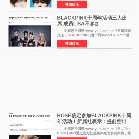
将于8月离开《音乐中心》MC的位置。 金道
韩国娱乐
勋与金奎彬于去年3月与H2H A-NA一起被选为
《音乐中心》MC，约1
BLACKPINK十周年活动三人出
席 成员LISA不参加
中国娱乐网讯 www yule com cn 7日据独家
报道，BLACKPINK出道十周年Meet & Greet活
动将由智秀、ROS&Eacute;、JENNIE出席，
韩国娱乐
LISA将缺席。 此前BLACKPINK所属社YG并
未为组合出道十周年做
ROSÉ确定参加BLACKPINK十周
年活动！所属社表示：提前空出
了时间
中国娱乐网讯 www yule com cn 7日，The
Black Label通过官方社交媒体账号发表声明，就
近期网络上关于ROS&Eacute;个人行程及是否参