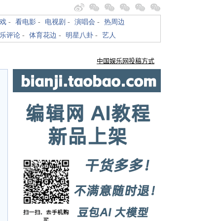
戏
-
看电影
-
电视剧
-
演唱会
-
热周边
乐评论
-
体育花边
-
明星八卦
-
艺人