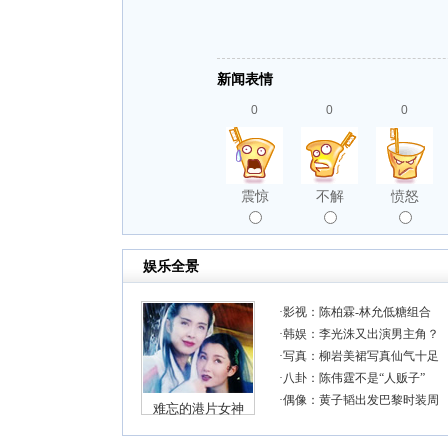
新闻表情
0
0
0
震惊
不解
愤怒