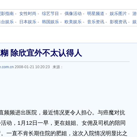
观影指南
-
女性时尚
-
综艺节目
-
偶像活动
-
明星频道
-
娱乐图片
-
游
港台娱乐
-
日本娱乐
-
韩国娱乐
-
欧美娱乐
-
音乐资讯
-
影视资讯
-
娱
糊 除欣宜外不太认得人
e.com.cn
2008-01-21 10:20:23 来源：
直频频进出医院，最近情况更令人担心。与癌魔对抗
活动，1月12日一早，更在姐姐、女佣及司机的陪同
疗。一直不肯长期住院的肥姐，这次入院情况明显比之