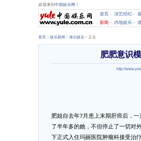
欢迎来到
中国娱乐网
！
首页
-
演艺经纪
-
新闻
-
内地娱乐
-
首页
>
娱乐新闻
>
港台娱乐
> 正文
肥肥意识模
http://www.yul
肥姐自去年7月患上末期肝癌后，一
了半年多的她，不但停止了一切对外
下正式入住玛丽医院肿瘤科接受治