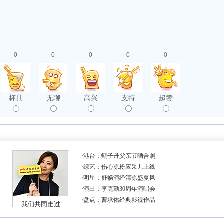
0
0
0
0
0
杯具
无聊
高兴
支持
超赞