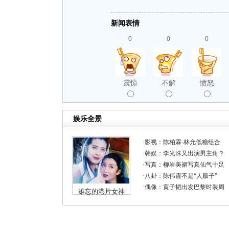
新闻表情
0
0
0
震惊
不解
愤怒