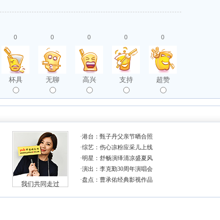
0
0
0
0
0
杯具
无聊
高兴
支持
超赞