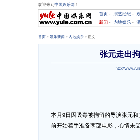
欢迎来到
中国娱乐网
！
首页
-
演艺经纪
-
新闻
-
内地娱乐
-
首页
>
娱乐新闻
>
内地娱乐
> 正文
张元走出拘
http://www.yul
本月9日因吸毒被拘留的导演张元和
前开始着手准备两部电影，心情未