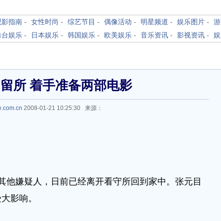
观影指南
-
女性时尚
-
综艺节目
-
偶像活动
-
明星频道
-
娱乐图片
-
游
港台娱乐
-
日本娱乐
-
韩国娱乐
-
欧美娱乐
-
音乐资讯
-
影视资讯
-
娱
留所 着手准备两部电影
e.com.cn
2008-01-21 10:25:30 来源：
其他嫌疑人，日前已经离开看守所回到家中。张元目
受大影响。