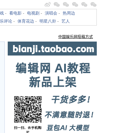
戏
-
看电影
-
电视剧
-
演唱会
-
热周边
乐评论
-
体育花边
-
明星八卦
-
艺人