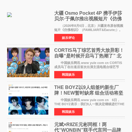
大疆 Osmo Pocket 4P 携手伊莎
贝尔·于佩尔推出视频短片《仿佛
相识》
（2026年8月6日，北京）大疆发布原创视频
短片《仿佛相识》（FAMILIARIT&Eacute;）。
视频短片由戛纳国际电影节最佳女演员伊莎贝尔·
娱乐评论
于佩尔（Isabelle Huppert）主演，全程使用大
疆首款双主摄口
CORTIS马丁综艺首秀大放异彩！
自曝“是时候开启马丁热潮了” 北
美巡演火热进行中
中国娱乐网讯 www yule com cn CORTIS
成员马丁在出道后首次出演主流电视台综艺节
目，展现了多才多艺的魅力。 马丁出演了5日
韩国娱乐
播出的MBC《Radio Star》Fashion与Passion
之间，I&lsquo;m
THE BOYZ以9人组签约新生厂
牌！NEW暂时缺席 组合活动将坚
定不移继续
中国娱乐网讯 www yule com cn 6日，
THE BOYZ表示：我们9人一致决定继续进行THE
BOYZ组合活动，并且已经完成了组合团体活动
韩国娱乐
签约。目前正在新生厂牌下进行活动准备。尚未
离开THE BOYZ原所
元斌×RIIZE元彬同框！两
代“WONBIN”联手代言同一品牌