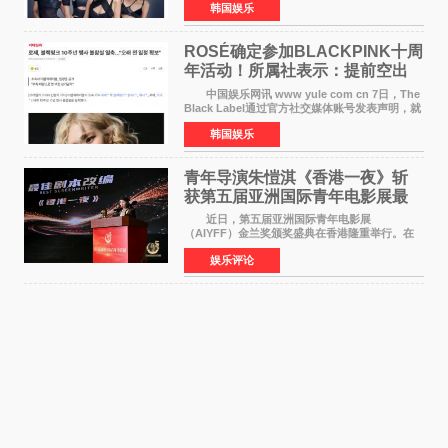
韩国娱乐
LISA将缺席。 此前BLACKPINK所属社YG并
未为组合出道十周年做
ROSÉ确定参加BLACKPINK十周
年活动！所属社表示：提前空出
了时间
中国娱乐网讯 www yule com cn 7日，The
Black Label通过官方社交媒体账号发表声明，就
近期网络上关于ROS&Eacute;个人行程及是否参
韩国娱乐
加BLACKPINK出道纪念活动的种种猜测作出正
式回应。 Th
青年导演朱愷淇《香港一夜》斩
获第五届亚洲国际青年电影展最
佳剧本改编奖
近日，第五届亚洲国际青年电影展
（AIYFF）金兰奖颁奖盛典在香港隆重举行。在
这场汇聚数百位海内外电影人、文化界人士及媒
娱乐评论
体代表的亚洲青年影视盛会上，香港本土电影
《香港一夜》（Dawn in Ho