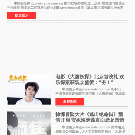
中国娱乐网讯 www yule com cn 据TMZ等外媒报道，汤姆·霍兰德与赞达亚
于当地时间本周二在英格兰萨里郡Beaverbrook酒店（靠近霍兰德的出生地金斯
顿）举办婚宴，邀请家人与朋友们喝喜酒，庆祝
欧美娱乐
电影《大唐妖探》北京首映礼 欢
乐探案获观众盛赞：“夯！”
中国娱乐网讯www yule com cn 8月6日，
中国首部喜剧探案动画电影《大唐妖探》在北京
举办电影首映礼。导演程腾、联合导演黄珉、总
影视新闻
制片人曹紫建、制片人李莹莹，配音导演张喆，
对白指导程寅，领
惊悚冒险大片《逃出绝命街》预
售开启 安妮海瑟薇直面恐龙围猎
中国娱乐网讯www yule com cn 由华纳兄
弟影片公司出品，J·J·艾布拉姆斯制片，大卫·罗