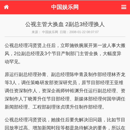
中国娱乐网
首页
新闻
女性
内地娱乐
公视主管大换血 2副总3经理换人
港台娱乐
日本娱乐
韩国娱乐
欧美娱乐
来源： 中国娱乐网 日期：2008-01-22 08:07:07
体育花边
音乐新闻
影视新闻
内地明星八卦
港台明星八卦
日本韩国明星
欧美明星八卦
娱乐评论
公视总经理冯贤贤上任后，立即施铁腕展开第一波人事大搬
八卦
风，2位副总经理及3个节目产制部门主管全换，大幅度异
动罕见。
原运行副总经理孙青、副总经理陈申青及制作部经理林齐龙
等3人，调任策略研发部资深研究员，原节目部经理王亚维
调任资深制作人，资深企画师钟裕渊升任运行副总经理、资
深制作人丁晓菁升任节目部经理、新媒体部经理何国华调任
新闻部经理、工程部副理张贞璞升任制作部经理。
公视总经理冯贤贤说，她接任后要先解决旧问题，比如节目
回放率过高、增加新闻时段等都是急待解决的要务，所以在