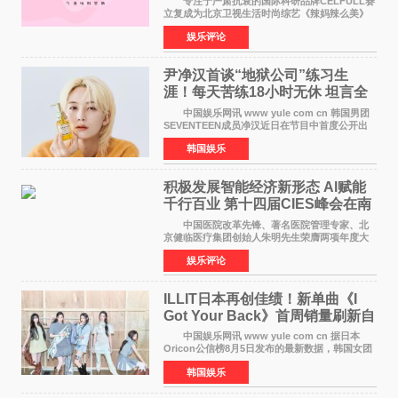
专注于严肃抗衰的国际科研品牌CELFULL赛
立复成为北京卫视生活时尚综艺《辣妈辣么美》
的特别赞助商,明星辣妈袁咏仪倾情参与，向广大
娱乐评论
都市女性传递健康生活新主张，寄语当代女性在
家庭与自我之间
尹净汉首谈“地狱公司”练习生
涯！每天苦练18小时无休 坦言全
靠成员撑过来
中国娱乐网讯 www yule com cn 韩国男团
SEVENTEEN成员净汉近日在节目中首度公开出
道前的残酷练习生经历，并提及经纪公司Pledis
韩国娱乐
娱乐，引发广泛关注。 在8月2日播出的日本
TBS综艺节目《周
积极发展智能经济新形态 Al赋能
千行百业 第十四届CIES峰会在南
京盛大召开
中国医院改革先锋、著名医院管理专家、北
京健临医疗集团创始人朱明先生荣膺两项年度大
奖 2026年7月31日，盛夏金陵，长江之畔，
娱乐评论
以重落地·真务实·强链接为主题的2026&lsquo;人
工智能+&rsquo
ILLIT日本再创佳绩！新单曲《I
Got Your Back》首周销量刷新自
身纪录
中国娱乐网讯 www yule com cn 据日本
Oricon公信榜8月5日发布的最新数据，韩国女团
ILLIT在日本发行的第二张单曲《I Got Your
韩国娱乐
Back》首周销量达到71,009张，成功跻身最新一
期周单曲排行