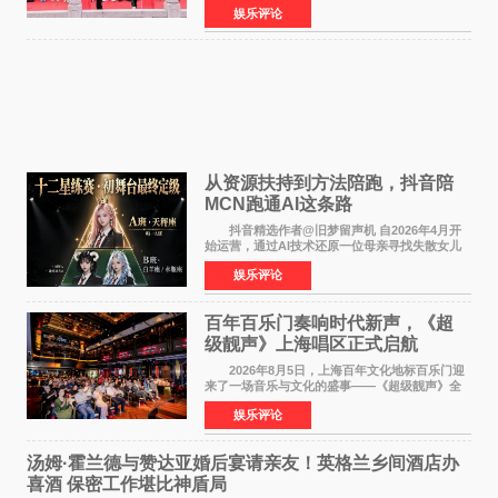
娱乐评论
名，此后长期参与国内外电影制作，其担任制片
人参与的作品亦曾
从资源扶持到方法陪跑，抖音陪
MCN跑通AI这条路
抖音精选作者@旧梦留声机 自2026年4月开
始运营，通过AI技术还原一位母亲寻找失散女儿
的故事，凭借强情感表达获得大量用户关注，发
娱乐评论
布仅21小时便获得超1亿曝光、超1000万互动。
此后，账号持续沿
百年百乐门奏响时代新声，《超
级靓声》上海唱区正式启航
2026年8月5日，上海百年文化地标百乐门迎
来了一场音乐与文化的盛事——《超级靓声》全
国励志音乐公益节目上海唱区新闻发布会暨启动
娱乐评论
仪式在此隆重举行。各界领导、嘉宾与媒体朋友
齐聚一堂，共同
汤姆·霍兰德与赞达亚婚后宴请亲友！英格兰乡间酒店办
喜酒 保密工作堪比神盾局