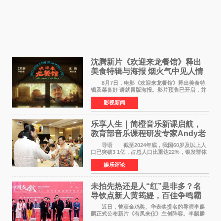
沈腾新片《欢迎来龙餐馆》释出
美食特辑与海报 烟火气中见人情
温暖
8月7日，电影《欢迎来龙餐馆》释出美食特
辑及菜备好 请就胃版海报。影片预售已开启，并
将于8月8日至10日14:00-21:00举行全国超前点
影视新闻
映。电影《欢迎来龙餐馆》作为战争美食喜剧大
片，讲述了中国
乐享人生｜简橙音乐新课启航，
教育部音乐课程研发专家Andy老
师重磅入驻领航银龄琴声
导语 截至2024年底，我国60岁及以上人
口已突破3 1亿，占总人口比重达22%，银发群体
的精神文化需求日益凸显。2024年1月，国务院办
娱乐评论
公厅印发《关于发展银发经济增进老年人福祉的
意见》——这是
未拍先热还是人“红”是非多？名
导钦点新人黄筠媞，百佳争鸣霸
气回应
近日，曾获金鸡奖、华表奖提名的导演李麒
麟正式公布新片《有凤来仪》主创阵容。李麒麟
早年凭电影《华容道》获得金鸡奖、华表奖提