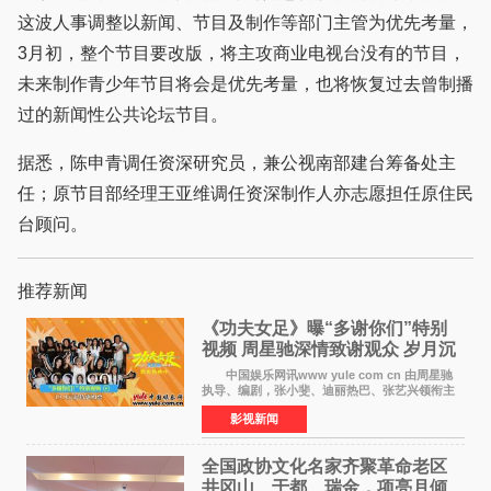
这波人事调整以新闻、节目及制作等部门主管为优先考量，
3月初，整个节目要改版，将主攻商业电视台没有的节目，
未来制作青少年节目将会是优先考量，也将恢复过去曾制播
过的新闻性公共论坛节目。
据悉，陈申青调任资深研究员，兼公视南部建台筹备处主
任；原节目部经理王亚维调任资深制作人亦志愿担任原住民
台顾问。
推荐新闻
《功夫女足》曝“多谢你们”特别
视频 周星驰深情致谢观众 岁月沉
淀不灭初心
中国娱乐网讯www yule com cn 由周星驰
执导、编剧，张小斐、迪丽热巴、张艺兴领衔主
演，刘嘉玲、佐藤健特别出演，艾米、雪野、蔡
影视新闻
思贝、胡予安、倪好特别介绍的喜剧电影《功夫
女足》释出多谢你
全国政协文化名家齐聚革命老区
井冈山、于都、瑞金，项亮月倾