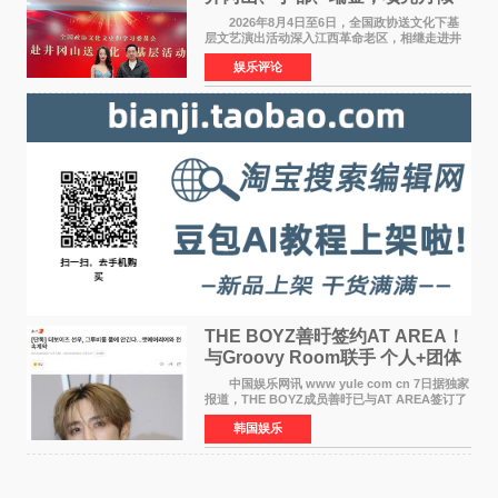
情献唱《桃花谣》致敬红色沃土
2026年8月4日至6日，全国政协送文化下基
层文艺演出活动深入江西革命老区，相继走进井
冈山、于都长征出发地、瑞金三地。由全国政协
娱乐评论
文化文史和学习委员会副主任、甘肃省政协原主
席欧阳坚率团，一
THE BOYZ善旴签约AT AREA！
与Groovy Room联手 个人+团体
活动并行
中国娱乐网讯 www yule com cn 7日据独家
报道，THE BOYZ成员善旴已与AT AREA签订了
专属合约。AT AREA是由知名制作人组合
韩国娱乐
Groovy Room创立的hip-hop厂牌，旗下拥有多
位实力派音乐人，在韩