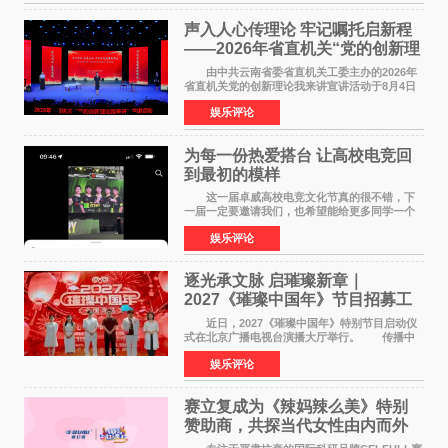
声入人心传理论 牢记嘱托启新程
——2026年省直机关“党的创新理
论我来讲”宣讲活动圆满落幕
由中共云南省委省直机关工委主办的2026年
省直机关党的创新理论我来讲宣讲活动于8月4日
至5日在昆明举办。活动以 "牢记嘱托 感恩奋进
娱乐评论
开创云南发展新局面 "为主题，坚持以新时代中国
特色社会主义
为每一份热爱搭台 让高校电竞回
到最初的模样
这一届卓威高校电竞文化节真的很不错，下
一届一定要邀请我们，也希望能给更多同学一个
来到现场的机会。 2026卓威高校电竞文化节
娱乐评论
已经落下帷幕，在活动结束后，仍有不少高校电
竞社负责人和现
逐光承文脉 启璀璨新章｜
2027《璀璨中国年》节目招募工
作圆满启动
近日，2027《璀璨中国年》特别节目启动仪
式在北京广播电视台演播大厅举行。 传播中
华优秀传统文化，弘扬纯正国风艺术，打造高规
娱乐评论
格、高质感、正能量的文艺盛典，是璀璨中国年
矢志不渝的初心
赛立复成为《辣妈辣么美》特别
赞助商，共探当代女性由内而外
活力美