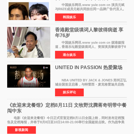
颜值天花板合体
中国娱乐网讯 www yule com cn 演员元斌
与RIIZE成员元彬共同担任同一品牌广告代言人。
6日据独家报道，继演员元斌之后，RIIZE元彬最
韩国娱乐
近也被选为某在线中介平台A公司的共同广告代言
人，两人将作
香港殿堂级填词人黎彼得病逝 享
年76岁​
中国娱乐网讯 www yule com cn 据港媒报
道，香港乐坛殿堂级填词人、资深演员黎彼得于8
月5日上午因病离世，终年76岁。好友钟志光透
港台娱乐
露，黎彼得今年3月中风后便卧床休养，身体机能
持续衰退，最
UNITED IN PASSION 热爱聚场
NBA UNITED BY JACK & JONES 郑州正弘
城全国首店启幕，与特雷西・麦克格雷迪共启热
爱 2026 年7 月21 日，
娱乐评论
NBAUNITEDBYJACK&JONES 全国首店，于郑
州正弘城正式启幕。NBA 传奇球星
《欢迎来龙餐馆》定档8月11日 文牧野沈腾蒋奇明带中餐
闯中东
电影《欢迎来龙餐馆》今日正式官宣定档8月11日全国上映，同时发布定档预
告及定档海报，并将于8月8日至10日14:00-21:00举行全国超前点映。作为战争美
食大片，影片讲述的是中国厨师徐福（沈腾
影视新闻