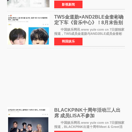
伯特·米切尔执导，好莱坞巨星安妮·海瑟薇和伊万
影视新闻
·麦克格雷格领衔主演的2026暑期惊悚冒险大片
《逃出绝
TWS金道勋×AND2BLE金奎彬确
定下车《音乐中心》！8月末告别
MC席位
中国娱乐网讯 www yule com cn 7日据独家
报道，TWS成员金道勋与AND2BLE成员金奎彬
将于8月离开《音乐中心》MC的位置。 金道
韩国娱乐
勋与金奎彬于去年3月与H2H A-NA一起被选为
《音乐中心》MC，约1
BLACKPINK十周年活动三人出
席 成员LISA不参加
中国娱乐网讯 www yule com cn 7日据独家
报道，BLACKPINK出道十周年Meet & Greet活
动将由智秀、ROS&Eacute;、JENNIE出席，