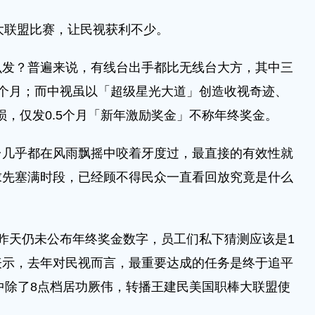
大联盟比赛，让民视获利不少。
么发？普遍来说，有线台出手都比无线台大方，其中三
个月；而中视虽以「超级星光大道」创造收视奇迹、
损，仅发0.5个月「新年激励奖金」不称年终奖金。
台几乎都在风雨飘摇中咬着牙度过，最直接的有效性就
求先塞满时段，已经顾不得民众一直看回放究竟是什么
昨天仍未公布年终奖金数字，员工们私下猜测应该是1
表示，去年对民视而言，最重要达成的任务是终于追平
其中除了8点档居功厥伟，转播王建民美国职棒大联盟使