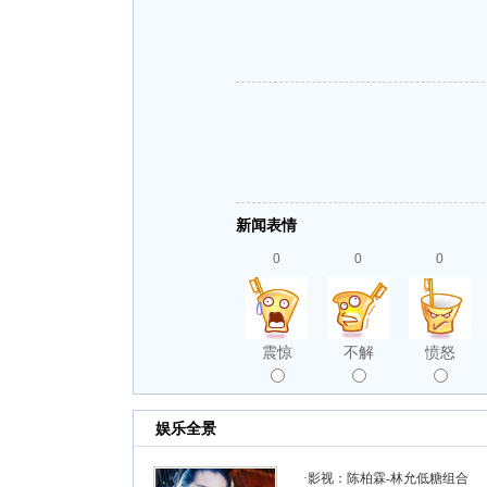
新闻表情
0
0
0
震惊
不解
愤怒