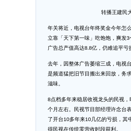
转播王建民
年关将近，电视台年终奖金今年怎
立靠「天下第一味」吃饱饱，爽发3
广告总产值高达8.8亿，仍难追平亏
去年，因整体广告萎缩三成，电视
是频道猛把旧节目搬出来回放，务
滋味。
8点档多年来稳居收视龙头的民视，
个月左右。民视节目部经理许念台
了开台10多年来10几亿的亏损，
得民视在传统零营收时段获利。