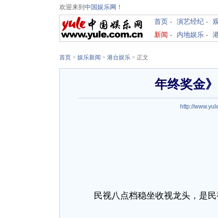
欢迎来到
中国娱乐网
！
首页
-
演艺经纪
-
新闻
-
内地娱乐
-
首页
>
娱乐新闻
>
港台娱乐
> 正文
年终奖金》
http://www.yul
民视八点档稳坐收视龙头，是民