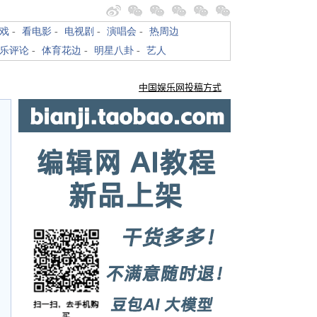
戏
-
看电影
-
电视剧
-
演唱会
-
热周边
乐评论
-
体育花边
-
明星八卦
-
艺人