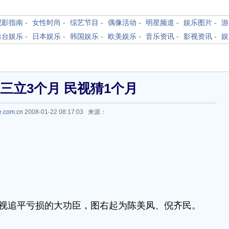
观影指南
-
女性时尚
-
综艺节目
-
偶像活动
-
明星频道
-
娱乐图片
-
游
港台娱乐
-
日本娱乐
-
韩国娱乐
-
欧美娱乐
-
音乐资讯
-
影视资讯
-
娱
三立3个月 民视猜1个月
e.com.cn
2008-01-22 08:17:03 来源：
视追平亏损的大功臣，图右起为陈美凤、倪齐民。