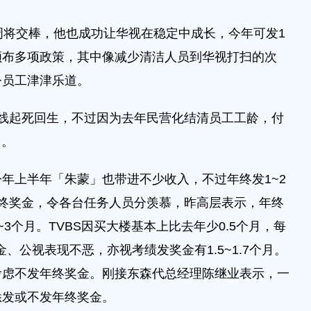
周将交棒，他也成功让华视在稳定中成长，今年可发1
颁布多项政策，其中像减少清洁人员到华视打扫的次
令员工津津乐道。
线起死回生，不过因为去年民营化结清员工工龄，付
月。
年上半年「朱蒙」也带进不少收入，不过年终发1~2
终奖金，令各台任务人员分羡慕，昨高层表示，年终
3个月。TVBS因买大楼基本上比去年少0.5个月，每
奖金、公视表现不恶，亦视考绩发奖金有1.5~1.7个月。
考虑不发年终奖金。刚接东森代总经理陈继业表示，一
悉发或不发年终奖金。