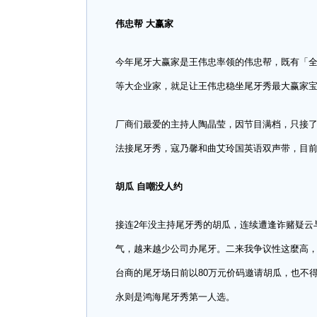
伟忠帮 大赢家
今年尾牙大赢家是王伟忠率领的伟忠帮，既有「
等大企业家，就足让王伟忠稳坐尾牙秀最大赢家宝
厂商们最爱的主持人陶晶莹，因节目满档，只接
法接尾牙秀，寇乃馨和曲艾玲国英语双声带，目前
胡瓜 自嘲没人约
接连2年没主持尾牙秀的胡瓜，连续遭逢诈赌疑云
气，越来越少公司办尾牙。二来我争议性这麼高
台商的尾牙场日前以80万元价码邀请胡瓜，也不
永则是鸿海尾牙秀第一人选。