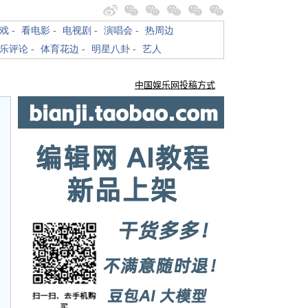
戏
-
看电影
-
电视剧
-
演唱会
-
热周边
乐评论
-
体育花边
-
明星八卦
-
艺人