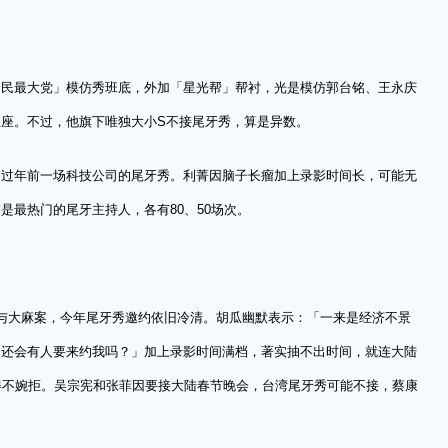
全民最大党」模仿秀班底，外加「星光帮」帮衬，光是模仿郭台铭、王永庆
座。不过，他旗下唯独大小S不接尾牙秀，算是异数。
了过年前一场科技公司的尾牙秀。利菁因脑子长瘤加上录影时间长，可能无
是最热门的尾牙主持人，各有80、50场次。
与大麻案，今年尾牙秀邀约依旧冷清。胡瓜幽默表示：「一来是经济不景
，还会有人要来约我吗？」加上录影时间满档，著实抽不出时间，就连大陆
得不婉拒。吴宗宪和张菲因要接大陆春节晚会，台湾尾牙秀可能不接，蔡康