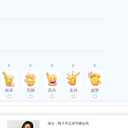
0
0
0
0
0
杯具
无聊
高兴
支持
超赞