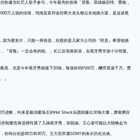
秀仍热邀当红艺人歌手参与，今年最夯的首推「背叛」双雄杨宗纬、曹格，
3,000万入袋的佳绩，鸿海及富邦金控两大龙头都点名他挑大梁，是这波尾
场，因为要发片，只能一再筛选，欣慰的是几家大公司的『民意』希望他挑
意，『背叛』一定会有的啦。」长江后浪推前浪，在尾牙秀市场十分明显。
船高，光是今年尾牙秀就接下20场，每场价码约50万，酬劳直逼千万。曹
闹。」
万进帐，向来是最佳暖场王的Hot Shock乐团则爆出30场大量，萧敬腾目
林以价制量也将选择性接了几场尾牙秀，张韶涵、王心凌可能以大陆晚会为
价码分别是80万和30万。王力宏所属SONY则表示仍在洽谈。