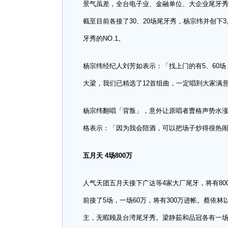
景气虽差，全台电子业、金融单位、大企业尾牙
截至目前各接了30、20场尾牙秀，杨宗纬并创下
牙秀的NO.1。
杨宗纬经纪人刘芳如表示：「找上门的有5、60
大梁，我们已精选了12首组曲，一定唱到大家满
杨宗纬翻唱「背叛」，意外让原唱者曹格声势水涨
格表示：「因为我会陪酒，可以把场子炒得很热
五月天 4场800万
人气天团五月天接下广达等4家大厂尾牙，将有800
前接了5场，一场60万，将有300万进帐。蔡依
主，无暇顾及台湾尾牙秀。梁静茹和品冠各有一场，