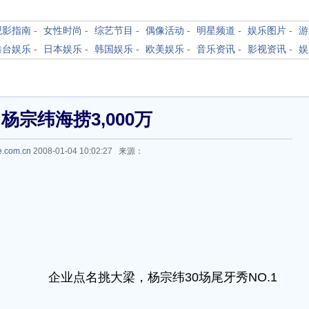
观影指南
-
女性时尚
-
综艺节目
-
偶像活动
-
明星频道
-
娱乐图片
-
游
港台娱乐
-
日本娱乐
-
韩国娱乐
-
欧美娱乐
-
音乐资讯
-
影视资讯
-
娱
杨宗纬海捞3,000万
e.com.cn
2008-01-04 10:02:27 来源：
 企业点名挑大梁，杨宗纬30场尾牙秀NO.1