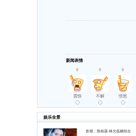
新闻表情
0
0
0
震惊
不解
愤怒