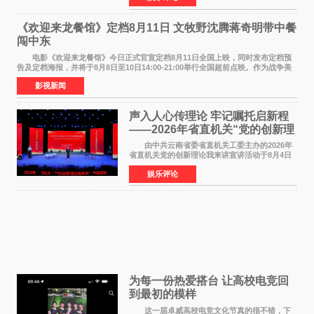
州正弘城正式启幕。NBA 传奇球星
《欢迎来龙餐馆》定档8月11日 文牧野沈腾蒋奇明带中餐
闯中东
电影《欢迎来龙餐馆》今日正式官宣定档8月11日全国上映，同时发布定档预
告及定档海报，并将于8月8日至10日14:00-21:00举行全国超前点映。作为战争美
食大片，影片讲述的是中国厨师徐福（沈腾
影视新闻
声入人心传理论 牢记嘱托启新程
——2026年省直机关“党的创新理
论我来讲”宣讲活动圆满落幕
由中共云南省委省直机关工委主办的2026年
省直机关党的创新理论我来讲宣讲活动于8月4日
至5日在昆明举办。活动以 "牢记嘱托 感恩奋进
娱乐评论
开创云南发展新局面 "为主题，坚持以新时代中国
特色社会主义
为每一份热爱搭台 让高校电竞回
到最初的模样
这一届卓威高校电竞文化节真的很不错，下