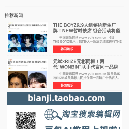
推荐新闻
THE BOYZ以9人组签约新生厂
牌！NEW暂时缺席 组合活动将坚
定不移继续
中国娱乐网讯 www yule com cn 6日，
THE BOYZ表示：我们9人一致决定继续进行THE
BOYZ组合活动，并且已经完成了组合团体活动
韩国娱乐
签约。目前正在新生厂牌下进行活动准备。尚未
离开THE BOYZ原所
元斌×RIIZE元彬同框！两
代“WONBIN”联手代言同一品牌
颜值天花板合体
中国娱乐网讯 www yule com cn 演员元斌
与RIIZE成员元彬共同担任同一品牌广告代言人。
6日据独家报道，继演员元斌之后，RIIZE元彬最
韩国娱乐
近也被选为某在线中介平台A公司的共同广告代言
人，两人将作