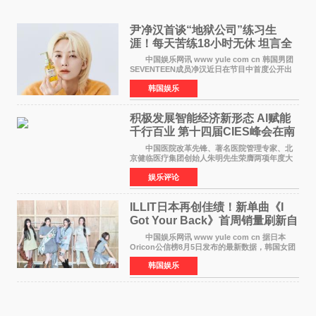
尹净汉首谈“地狱公司”练习生
涯！每天苦练18小时无休 坦言全
靠成员撑过来
中国娱乐网讯 www yule com cn 韩国男团
SEVENTEEN成员净汉近日在节目中首度公开出
道前的残酷练习生经历，并提及经纪公司Pledis
韩国娱乐
娱乐，引发广泛关注。 在8月2日播出的日本
TBS综艺节目《周
积极发展智能经济新形态 Al赋能
千行百业 第十四届CIES峰会在南
京盛大召开
中国医院改革先锋、著名医院管理专家、北
京健临医疗集团创始人朱明先生荣膺两项年度大
奖 2026年7月31日，盛夏金陵，长江之畔，
娱乐评论
以重落地·真务实·强链接为主题的2026&lsquo;人
工智能+&rsquo
ILLIT日本再创佳绩！新单曲《I
Got Your Back》首周销量刷新自
身纪录
中国娱乐网讯 www yule com cn 据日本
Oricon公信榜8月5日发布的最新数据，韩国女团
ILLIT在日本发行的第二张单曲《I Got Your
韩国娱乐
Back》首周销量达到71,009张，成功跻身最新一
期周单曲排行