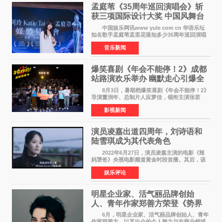
孟庭苇《35周年巡回演唱会》斩
获三项国际设计大奖 中国风舞台
美学获全球认可
中国娱乐网讯www yule com cn 华语乐坛
知名歌手孟庭苇孟里花落知多少35周年巡回演唱
会再传喜讯。该演唱会先后荣获美国MUSE
音乐新闻
Creative Awards白金奖（Platinum Winner）、
英国London Design
爆笑喜剧《年会不能停！2》成都
站路演欢乐举办 幽默走心引爆全
场共鸣
8月3日，暑期档爆笑喜剧《年会不能停！2》
导演董润年、总制片人应萝佳，领衔主演张若
昀、白客，惊喜出演庄达菲，特别主演孙艺洲，
影视新闻
特别出演田雨，友情出演欧阳奋强出席成都路
演，与观众近距离互
演员凌嘉出道四周年，刘诗语和
陆雪琪成为其代表角色
2022年6月27日，演员凌嘉主演的电影《辣
妈犟爸》央视电影频道黄金时段首播。其后，该
电影在央视电影频道多次复播（2022年8月10
娱乐评论
日，2022年9月30日，2023年7月17日，2025年7
月14日）。除了多次复
明星企业家、活气丽品牌创始
人、青年作家郑善方荣登《势界
POWERCIRCLES》6月刊
6月，明星企业家、活气丽品牌创始人、青年
作家郑善方，以其出众的个人魅力与在商业领域