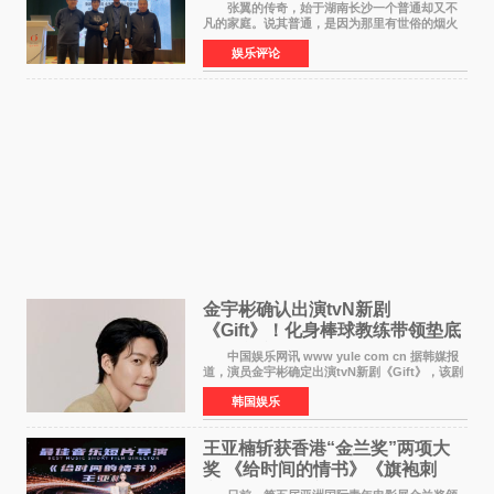
张翼的传奇，始于湖南长沙一个普通却又不
凡的家庭。说其普通，是因为那里有世俗的烟火
气；说其不凡，是因为家中有一位洞悉天地玄机
娱乐评论
的长者——他的爷爷。作为当地的风水师，爷爷
是张翼走进易学
金宇彬确认出演tvN新剧
《Gift》！化身棒球教练带领垫底
球队逆袭
中国娱乐网讯 www yule com cn 据韩媒报
道，演员金宇彬确定出演tvN新剧《Gift》，该剧
预计将于下半年播出，引发观众高度期待。
韩国娱乐
本剧改编自同名网络漫画，讲述一位经历意外事
故后获得特殊
王亚楠斩获香港“金兰奖”两项大
奖 《给时间的情书》《旗袍刺
客》双双获肯定