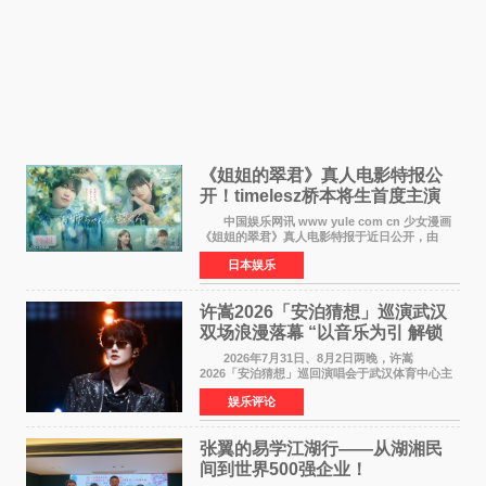
《姐姐的翠君》真人电影特报公
开！timelesz桥本将生首度主演
12月4日上映
中国娱乐网讯 www yule com cn 少女漫画
《姐姐的翠君》真人电影特报于近日公开，由
timelesz成员桥本将生担任主演，这也是他首次
日本娱乐
担任电影主演，引发高度关注。 女高中生咲
苗翠（中岛瑠菜
许嵩2026「安泊猜想」巡演武汉
双场浪漫落幕 “以音乐为引 解锁
江城记忆”
2026年7月31日、8月2日两晚，许嵩
2026「安泊猜想」巡回演唱会于武汉体育中心主
体育场盛大开唱。许嵩与数万歌迷在此相聚，从
娱乐评论
浪漫惬意的舞台设计到充满诚意与惊喜的现场互
动，共同开启了一场关于
张翼的易学江湖行——从湖湘民
间到世界500强企业！