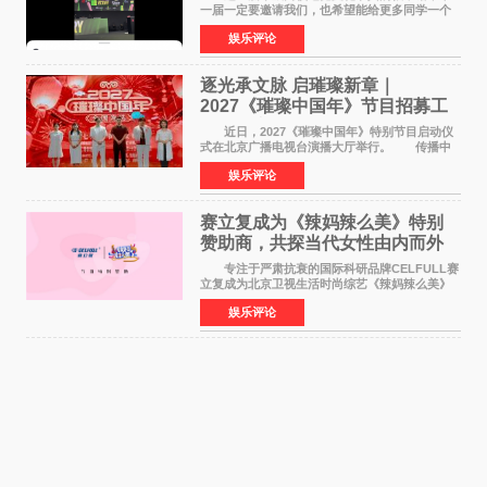
一届一定要邀请我们，也希望能给更多同学一个
来到现场的机会。 2026卓威高校电竞文化节
娱乐评论
已经落下帷幕，在活动结束后，仍有不少高校电
竞社负责人和现
逐光承文脉 启璀璨新章｜
2027《璀璨中国年》节目招募工
作圆满启动
近日，2027《璀璨中国年》特别节目启动仪
式在北京广播电视台演播大厅举行。 传播中
华优秀传统文化，弘扬纯正国风艺术，打造高规
娱乐评论
格、高质感、正能量的文艺盛典，是璀璨中国年
矢志不渝的初心
赛立复成为《辣妈辣么美》特别
赞助商，共探当代女性由内而外
活力美
专注于严肃抗衰的国际科研品牌CELFULL赛
立复成为北京卫视生活时尚综艺《辣妈辣么美》
的特别赞助商,明星辣妈袁咏仪倾情参与，向广大
娱乐评论
都市女性传递健康生活新主张，寄语当代女性在
家庭与自我之间