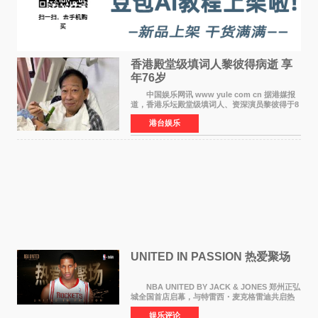
香港殿堂级填词人黎彼得病逝 享
年76岁​
中国娱乐网讯 www yule com cn 据港媒报
道，香港乐坛殿堂级填词人、资深演员黎彼得于8
月5日上午因病离世，终年76岁。好友钟志光透
港台娱乐
露，黎彼得今年3月中风后便卧床休养，身体机能
持续衰退，最
UNITED IN PASSION 热爱聚场
NBA UNITED BY JACK & JONES 郑州正弘
城全国首店启幕，与特雷西・麦克格雷迪共启热
爱 2026 年7 月21 日，
娱乐评论
NBAUNITEDBYJACK&JONES 全国首店，于郑