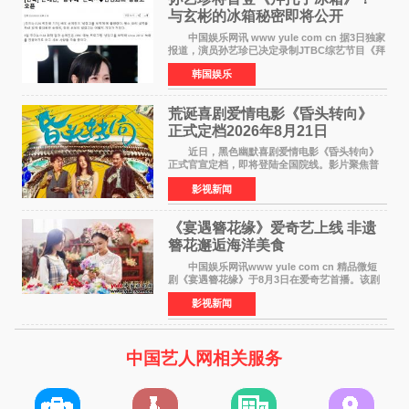
与玄彬的冰箱秘密即将公开
中国娱乐网讯 www yule com cn 据3日独家
报道，演员孙艺珍已决定录制JTBC综艺节目《拜
托了冰箱》，目前正在协调具体细节。这是孙艺
韩国娱乐
珍首次公开个人冰箱，也是她婚后首次以玄彬的
妻子身份参与
荒诞喜剧爱情电影《昏头转向》
正式定档2026年8月21日
近日，黑色幽默喜剧爱情电影《昏头转向》
正式官宣定档，即将登陆全国院线。影片聚焦普
通人的荒诞生活，以戏谑诙谐的镜头语言、反转
影视新闻
不断的剧情，融合爆笑喜剧与细腻爱情元素，打
造出一部接地气
《宴遇簪花缘》爱奇艺上线 非遗
簪花邂逅海洋美食
中国娱乐网讯www yule com cn 精品微短
剧《宴遇簪花缘》于8月3日在爱奇艺首播。该剧
是泉州荣膺世界美食之都后推出的首部美食主题
影视新闻
文旅微短剧，实力派演员孙茜特别出演簪花非遗
传承人，她曾参演
中国艺人网相关服务