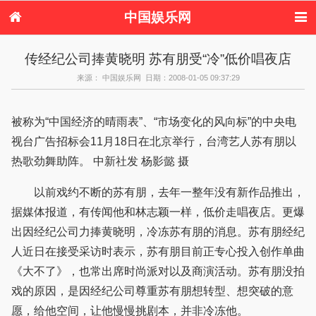
中国娱乐网
首页
新闻
女性
内地娱乐
传经纪公司捧黄晓明 苏有朋受“冷”低价唱夜店
港台娱乐
日本娱乐
韩国娱乐
欧美娱乐
来源： 中国娱乐网 日期：2008-01-05 09:37:29
体育花边
音乐新闻
影视新闻
内地明星八卦
港台明星八卦
日本韩国明星
欧美明星八卦
娱乐评论
八卦
被称为“中国经济的晴雨表”、“市场变化的风向标”的中央电
视台广告招标会11月18日在北京举行，台湾艺人苏有朋以
热歌劲舞助阵。 中新社发 杨影懿 摄
以前戏约不断的苏有朋，去年一整年没有新作品推出，
据媒体报道，有传闻他和林志颖一样，低价走唱夜店。更爆
出因经纪公司力捧黄晓明，冷冻苏有朋的消息。苏有朋经纪
人近日在接受采访时表示，苏有朋目前正专心投入创作单曲
《大不了》，也常出席时尚派对以及商演活动。苏有朋没拍
戏的原因，是因经纪公司尊重苏有朋想转型、想突破的意
愿，给他空间，让他慢慢挑剧本，并非冷冻他。