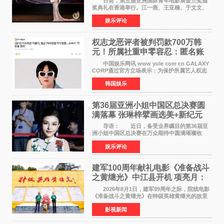
日前，第五届亚洲国际青年电影展金兰奖颁
奖典礼在香港举行。江一燕、王亚楠、于文文、
李东学等知名演员出席活动。著名演员、导演王
娱乐评论
亚楠凭借音乐故事片《给时间的情书》和院线电
影《旗袍刺客》
权志龙恶评者被判罚款700万韩
元！所属社重申零容忍：匿名账
号也难逃刑责
中国娱乐网讯 www yule com cn GALAXY
CORP通过官方立场表示：为保护所属艺人权志
龙的名誉和权益，将持续对网络上发生的名誉损
韩国娱乐
害、散布虚假事实、侮辱、恶意诽谤等行为采取
法律应对措施。
第36届亚洲小姐中国区总决赛圆
满落幕 张琳梓擘画选美+新纪元
导语： 近日，备受业界瞩目的第36届亚
洲小姐中国区总决赛在万众期待中圆满璀璨收
官。整场盛典汇聚万千芳华，不仅完成了新一届
娱乐评论
美丽代言人的加冕选拔，更在行业发展层面带来
颠覆性突破。活动
建军100周年献礼电影《准备战斗
之黄继光》中江县开机 项亮月：
以光影为笔，书写英雄赞歌
2026年8月1日，建军99周年之际，院线电影
《准备战斗之黄继光》在特级英雄黄继光的故里
——四川省德阳市中江县黄继光出生地正式开
影视新闻
机。本片出品人、总制片人项亮月主持开机仪
式，&zwnj;特级英雄