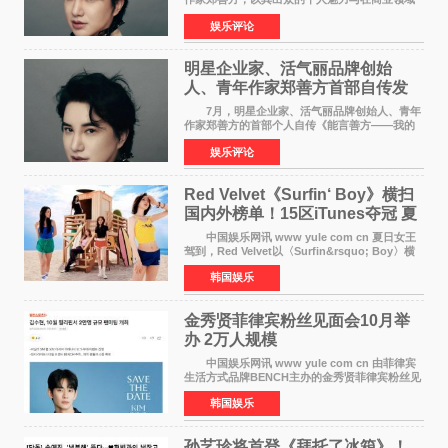
的卓越建树，成功登上《势界
娱乐评论
POWERCIRCLES》，展现了他在时尚与商业领
域的双重影响力。 明星企业家、青
明星企业家、活气丽品牌创始
人、青年作家郑善方首部自传发
布， 书写跨界创业者的成长答卷
7月，明星企业家、活气丽品牌创始人、青年
作家郑善方的首部个人自传《能言善方——我的
跨界人生》正式发行。这本书以他的人生轨迹为
娱乐评论
脉络，首次完整公开了从逐梦少年到横跨美业、
公益等多领域的
Red Velvet《Surfin‘ Boy》横扫
国内外榜单！15区iTunes夺冠 夏
日女王强势回归
中国娱乐网讯 www yule com cn 夏日女王
驾到，Red Velvet以〈Surfin&rsquo; Boy〉横
扫国内外榜单，获得音乐粉丝的热烈反响。
韩国娱乐
Red Velvet于3日发行了夏日迷你专辑《Velvet
Summer》，
金秀贤菲律宾粉丝见面会10月举
办 2万人规模
中国娱乐网讯 www yule com cn 由菲律宾
生活方式品牌BENCH主办的金秀贤菲律宾粉丝见
面会，将于10月2日在马尼拉SM Mall of
韩国娱乐
Asia（MOA）竞技场举行，预计规模达2万人。
这也是金秀贤自去年陷
孙艺珍将首登《拜托了冰箱》！